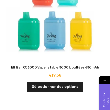
Elf Bar XC5000 Vape jetable 5000 bouffées 650mAh
€
19,58
→
Sélectionner des options
C
o
n
t
c
t
e
z
-
n
o
u
a
s