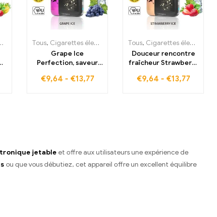
électroniques jetables Estonie
Cigarettes électroniques jetables Finlande
Tous
,
Cigarettes électroniques jetables
,
Cigarettes électroniques jetables Estonie
,
Cigarettes électroniques jetables Finla
Tous
,
Cigarettes électroniques j
,
Cigarettes électroniques jetables
,
Cigarettes électron
,
Cigarett
Grape Ice
Douceur rencontre
Perfection, saveur
fraîcheur Strawberry
a
rafraîchissante et
Ice ELF BOX PULSE X
€
9,64
-
€
13,77
€
9,64
-
€
13,77
SE
fraîche avec 15000
– 15000 bouffées en
bouffées en mode
mode pulsation
pulsation
ctronique jetable
et offre aux utilisateurs une expérience de
rs
ou que vous débutiez, cet appareil offre un excellent équilibre