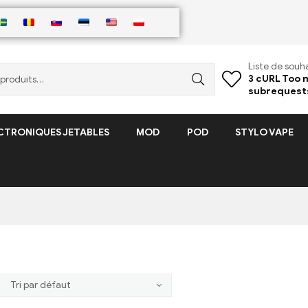
Liste de souha
3
cURL Too 
subrequest
CTRONIQUES JETABLES
MOD
POD
STYLO VAPE