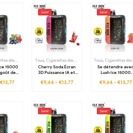
Sale!
Sale!
troniques jetables
Tous
,
Cigarettes électroniques jetables
,
Cigarettes électroniques jetables Estonie
Tous
,
Cigarettes électroniques jetables
,
Cigarettes 
,
Ice 15000
Cherry Soda Écran
Se détendre ave
 goût de
3D Puissance IA et
Lush Ice 15000
cées avec
15000 bouffées dans
bouffées en mod
€
13,77
€
9,64
-
€
13,77
€
9,64
-
€
13,77
PULSE X
la boîte ELF PULSE X
pulsation avec la
boîte ELF PULSE 
Sale!
Sale!