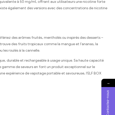
ivalente à 50 mg/ml, offrant aux utilisateurs une nicotine forte
 existe également des versions avec des concentrations de nicotine
fériez des arômes fruités, mentholés ou inspirés des desserts –
n trouve des fruits tropicaux comme la mangue et l'ananas, la
les roulés à la cannelle.
ique, durable et rechargeable à usage unique. Sa haute capacité
ge gamme de saveurs en font un produit exceptionnel sur le
 une expérience de vapotage portable et savoureuse, l'ELF BOX
→
Contactez-nous