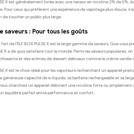
E X est généralement livrée avec une teneur en nicotine 2% de 5%, équ
te. Pour ceux qui préfèrent une expérience de vapotage plus douce, il
in de toucher un public plus large.
e saveurs : Pour tous les goûts
 fort de l'ELF BOX PULSE X est la large gamme de saveurs. Que vous pré
E X a de quoi satisfaire tout le monde. Parmi les saveurs populaires, o
hissante et des arômes de dessert délicieux comme la crème vanille ou 
E X est le choix idéal pour les vapoteurs recherchant un appareil prat
a généreuse capacité de e-liquide, sa batterie rechargeable et sa lar
ous cherchiez un appareil délivrant une nicotine forte ou simplement
un équilibre parfait entre performance et confort.