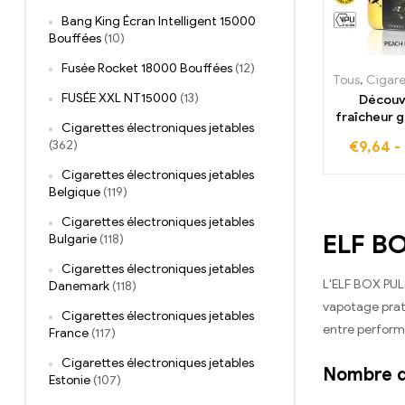
Bang King Écran Intelligent 15000
Bouffées
(10)
Fusée Rocket 18000 Bouffées
(12)
Tous
,
Cigarettes élec
FUSÉE XXL NT15000
(13)
Découv
fraîcheur g
Cigarettes électroniques jetables
Peach Ic
(362)
€
9,64
-
bouffées
pulsa
Cigarettes électroniques jetables
Belgique
(119)
Cigarettes électroniques jetables
ELF BO
Bulgarie
(118)
Cigarettes électroniques jetables
L'ELF BOX PUL
Danemark
(118)
vapotage prat
Cigarettes électroniques jetables
entre performa
France
(117)
Cigarettes électroniques jetables
Nombre d
Estonie
(107)