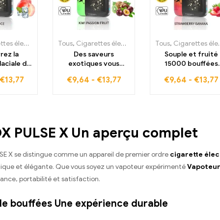
troniques jetables
Tous
,
Cigarettes électroniques jetables
,
Cigarettes électroniques jetables Estonie
Tous
,
Cigarettes électroniques jetables
,
Cigarettes 
,
rez la
Des saveurs
Souple et fruité
laciale de
exotiques vous
15000 bouffées
e 15000
attendent Kiwi
Strawberry Banan
€
13,77
€
9,64
-
€
13,77
€
9,64
-
€
13,77
 en mode
Passion Fruit ELF BOX
dans l'ELF BOX PUL
tion
PULSE X avec
X
performance
assistée par IA
X PULSE X Un aperçu complet
SE X se distingue comme un appareil de premier ordre
cigarette éle
ique et élégante. Que vous soyez un vapoteur expérimenté
Vapoteu
nce, portabilité et satisfaction.
e bouffées Une expérience durable