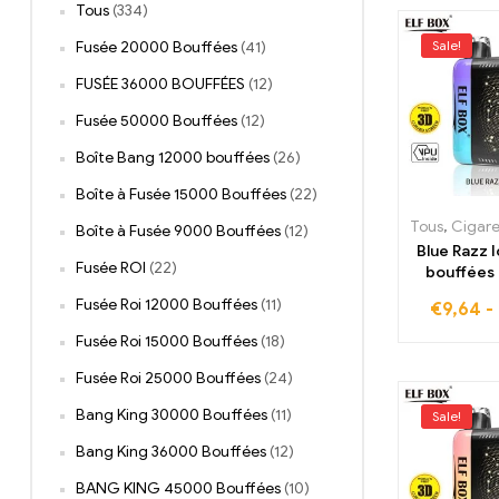
Tous
(334)
Sale!
Fusée 20000 Bouffées
(41)
FUSÉE 36000 BOUFFÉES
(12)
Fusée 50000 Bouffées
(12)
Boîte Bang 12000 bouffées
(26)
Boîte à Fusée 15000 Bouffées
(22)
Tous
,
Cigarettes élec
Boîte à Fusée 9000 Bouffées
(12)
Blue Razz 
Fusée ROI
(22)
bouffées
baies gla
Fusée Roi 12000 Bouffées
(11)
€
9,64
-
ELF BOX 
Fusée Roi 15000 Bouffées
(18)
Fusée Roi 25000 Bouffées
(24)
Bang King 30000 Bouffées
(11)
Sale!
Bang King 36000 Bouffées
(12)
BANG KING 45000 Bouffées
(10)