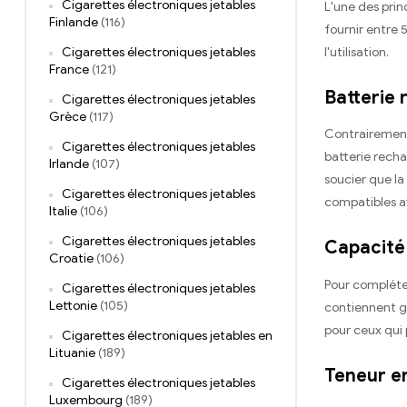
Cigarettes électroniques jetables
L'une des prin
Finlande
(116)
fournir entre 
l'utilisation.
Cigarettes électroniques jetables
France
(121)
Batterie 
Cigarettes électroniques jetables
Grèce
(117)
Contrairement 
Cigarettes électroniques jetables
batterie rech
Irlande
(107)
soucier que la
Cigarettes électroniques jetables
compatibles a
Italie
(106)
Cigarettes électroniques jetables
Capacité 
Croatie
(106)
Pour compléter
Cigarettes électroniques jetables
Lettonie
(105)
contiennent gé
pour ceux qui
Cigarettes électroniques jetables en
Lituanie
(189)
Teneur en
Cigarettes électroniques jetables
Luxembourg
(189)