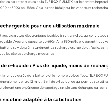
cipales caractéristiques de la
ELF BOX PULSE X
est le nombre impressio
5000 et 8000 bouffées. Cela le rend idéal pour les vapoteurs rechercha
rechargeable pour une utilisation maximale
aux cigarettes électroniques jetables traditionnelles, qui sont jetées 
argeable. Avec une capacité de 650mAh à 850mAh, elle garantit que vou
 batterie se vide prématurément. La recharge est rapide et facile, ca
vec les câbles de charge modernes.
de e-liquide : Plus de liquide, moins de rechar
 la longue durée de la batterie et le nombre de bouffées, l'ELF BOX PU
néralement entre 12 ml et 15 ml de e-liquide, ce qui permet aux utili
 préfèrent une expérience de vapotage simple sans échanges ou recha
 nicotine adaptée à la satisfaction