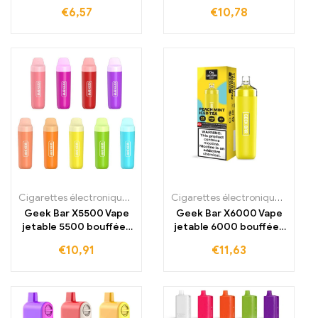
600mAh
1000mAh
€
6,57
€
10,78
Cigarettes électroniques jetables
,
Cigarettes électroniques jetabl
Cigarettes électroniques jetables
Geek Bar X5500 Vape
Geek Bar X6000 Vape
jetable 5500 bouffées
jetable 6000 bouffées
630mAh
630mAh
€
10,91
€
11,63