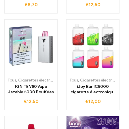
électronique jetable
€
8,70
€
12,50
6000 bouffées
Tous
,
Cigarettes électroniques jetables
Tous
,
,
Cigarettes électroniques jetables
Cigarettes électroniques j
IGNITE V50 Vape
iJoy Bar IC8000
Jetable 5000 Bouffées
cigarette électronique
jetable avec 8000
€
12,50
€
12,00
bouffées