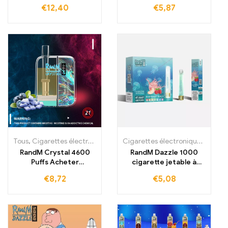
trajets
€
12,40
€
5,87
Tous
,
Cigarettes électroniques jetables
,
Cigarettes électroniques j
Cigarettes électroniques jetables
RandM Crystal 4600
RandM Dazzle 1000
Puffs Acheter
cigarette jetable à
Cigarette électronique
acheter 1000 bouffées
€
8,72
€
5,08
jetable 4600 bouffées