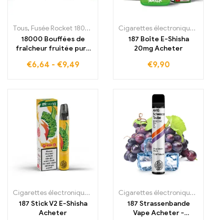
Tous
,
Fusée Rocket 18000 Bouffées
,
Cigarettes électroniques jeta
Cigarettes électroniques jetables
18000 Bouffées de
187 Boîte E-Shisha
fraîcheur fruitée pure
20mg Acheter
La Triple Berry Ice Bang
€
6,64
-
€
9,49
€
9,90
Rocket combine la
puissance des baies et
la fraîcheur glacée pour
un plaisir maximal
Cigarettes électroniques jetables
,
Cigarettes électroniques jetabl
Cigarettes électroniques jetables
187 Stick V2 E-Shisha
187 Strassenbande
Acheter
Vape Acheter -