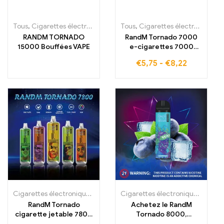
Tous
,
Cigarettes électroniques jetables
Tous
,
,
Cigarettes électroniques jetables
Cigarettes électroniques 
RANDM TORNADO
RandM Tornado 7000
15000 Bouffées VAPE
e-cigarettes 7000
Puffs Acheter en stock
€
5,75
-
€
8,22
en France
Cigarettes électroniques jetables
,
Cigarettes électroniques jetabl
Cigarettes électroniques jetables
RandM Tornado
Achetez le RandM
cigarette jetable 7800
Tornado 8000,
bouffées à acheter
cigarette électronique