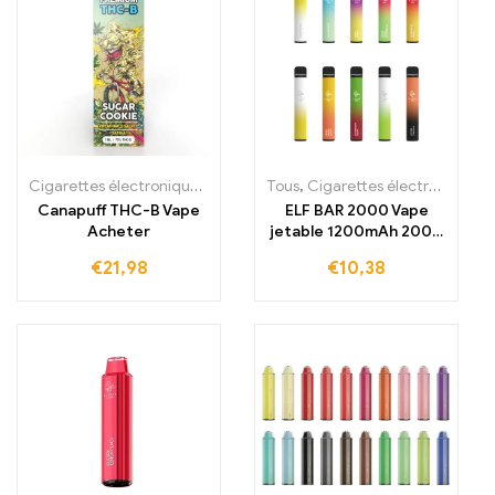
Cigarettes électroniques jetables
,
Tous
Cigarettes électroniques jetabl
,
Cigarettes électroniques jetables
Canapuff THC-B Vape
ELF BAR 2000 Vape
Acheter
jetable 1200mAh 2000
bouffées
€
21,98
€
10,38