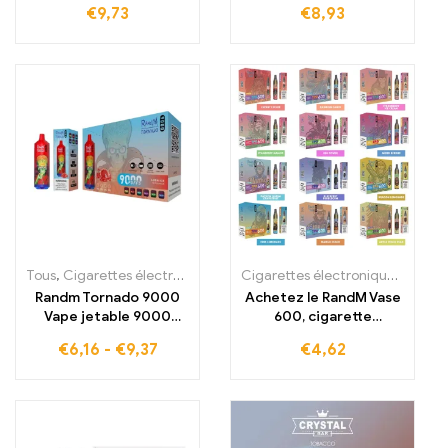
€
9,73
€
8,93
7800 bouffées
jetable, 8000 bouffées
Tous
,
Cigarettes électroniques jetables
,
Cigarettes électroniques 
Cigarettes électroniques jetables
Randm Tornado 9000
Achetez le RandM Vase
Vape jetable 9000
600, cigarette
Puffs Stock en France
électronique jetable,
€
6,16
-
€
9,37
€
4,62
600 bouffées