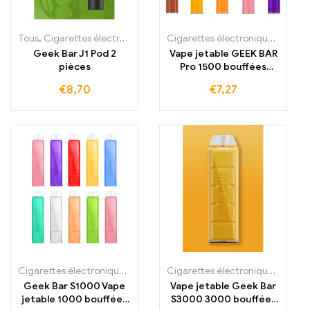
Tous
,
Cigarettes électroniques jetables Irlande
,
Cigarettes électron
Cigarettes électroniques jetables
Geek Bar J1 Pod 2
Vape jetable GEEK BAR
pièces
Pro 1500 bouffées
850mAh
€
8,70
€
7,27
Cigarettes électroniques jetables
,
Cigarettes électroniques jetabl
Cigarettes électroniques jetables
Geek Bar S1000 Vape
Vape jetable Geek Bar
jetable 1000 bouffées
S3000 3000 bouffées