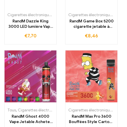
Cigarettes électroniques jetables
,
Cigarettes électroniques jetabl
Cigarettes électroniques jetables
RandM Dazzle King
RandM Game Box 5200
3000 LED lumière Vape
cigarette jetable à
jetable brillante 3000
acheter 5200 bouffées
€
7,70
€
8,46
bouffées
Tous
,
Cigarettes électroniques jetables
,
Cigarettes électroniques j
Cigarettes électroniques jetables
RandM Ghost 4000
RandM Max Pro 3600
Vape Jetable Acheter
Bouffées Style Cartoon