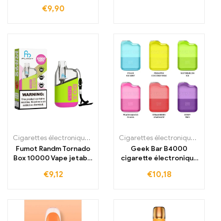
Électronique Jetable
€
9,90
12000 Bouffées
Cigarettes électroniques jetables
,
Cigarettes électroniques jetabl
Cigarettes électroniques jetables
Fumot Randm Tornado
Geek Bar B4000
Box 10000 Vape jetable
cigarette électronique
10000 bouffées
jetable, 4000 bouffées,
€
9,12
€
10,18
1050mAh