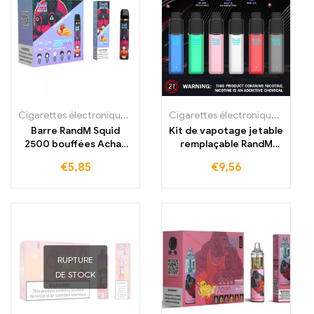
Cigarettes électroniques jetables
,
Cigarettes électroniques jetabl
Cigarettes électroniques jetables
Barre RandM Squid
Kit de vapotage jetable
2500 bouffées Achat
remplaçable RandM
Vape jetable
Sunax 700 Pod
€
5,85
€
9,56
RUPTURE
DE STOCK