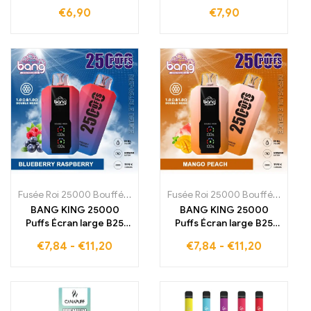
Cigarette électronique
€
6,90
€
7,90
jetable
Fusée Roi 25000 Bouffées
,
Cigarettes électroniques jetables Esto
Fusée Roi 25000 Bouffées
,
Cigar
BANG KING 25000
BANG KING 25000
Puffs Écran large B25
Puffs Écran large B25
cigarette électronique
cigarette électronique
€
7,84
-
€
11,20
€
7,84
-
€
11,20
Saveur rafraîchissante
Explosion exotique
Blueberry Raspberry
Peach Mango