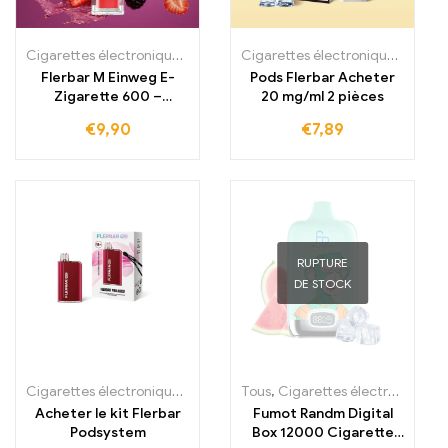
Cigarettes électroniques jetables
,
Cigarettes électroniques jetabl
Cigarettes électroniques jetables Irlande
Flerbar M Einweg E-
Pods Flerbar Acheter
Zigarette 600 –
20 mg/ml 2 pièces
20mg/ml
€
9,90
€
7,89
RUPTURE
DE STOCK
Cigarettes électroniques jetables Irlande
Tous
,
Cigarettes électroniques jetables
,
Cigarettes électroniques 
Acheter le kit Flerbar
Fumot Randm Digital
Podsystem
Box 12000 Cigarette