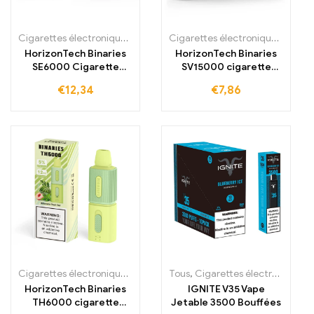
Cigarettes électroniques jetables
,
Cigarettes électroniques jetabl
Cigarettes électroniques jetables
HorizonTech Binaries
HorizonTech Binaries
SE6000 Cigarette
SV15000 cigarette
électronique jetable
électronique jetable
€
12,34
€
7,86
6000 bouffées
15000 bouffées
Cigarettes électroniques jetables
,
Tous
Cigarettes électroniques jetabl
,
Cigarettes électroniques jetables
HorizonTech Binaries
IGNITE V35 Vape
TH6000 cigarette
Jetable 3500 Bouffées