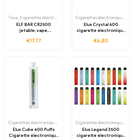
Tous
,
Cigarettes électroniques jetables
,
Cigarettes électroniques j
Cigarettes électroniques jetables
ELF BAR CR2500
Elux Crystal 600
jetable, vape,
cigarette électronique
1000mAh, 2500
jetable 600 bouffées
€
17,77
€
6,80
inhalations
Cigarettes électroniques jetables
,
Cigarettes électroniques jetabl
Cigarettes électroniques jetables
Elux Cube 600 Puffs
Elux Legend 3500
Cigarette électronique
cigarette électronique