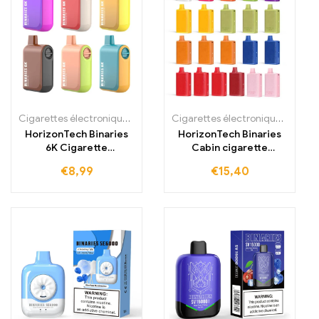
Cigarettes électroniques jetables
,
Cigarettes électroniques jetabl
Cigarettes électroniques jetables
HorizonTech Binaries
HorizonTech Binaries
6K Cigarette
Cabin cigarette
électronique jetable
électronique jetable 10
€
8,99
€
15,40
6000 bouffées
000 bouffées