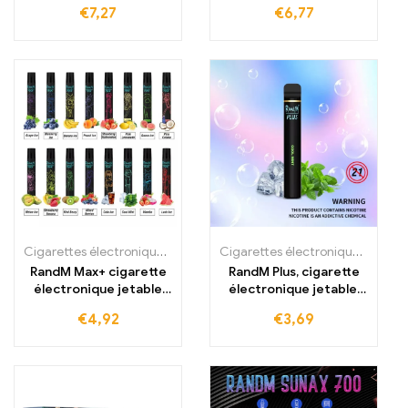
4000 Inhalations
Cigarette électronique
€
7,27
€
6,77
jetable
Cigarettes électroniques jetables
,
Cigarettes électroniques jetabl
Cigarettes électroniques jetables
RandM Max+ cigarette
RandM Plus, cigarette
électronique jetable
électronique jetable,
1700 bouffées à
acheter 800 bouffées.
€
4,92
€
3,69
acheter