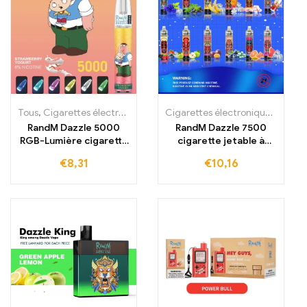
Tous
,
Cigarettes électroniques jetables
,
Cigarettes électroniques j
Cigarettes électroniques jetables
RandM Dazzle 5000
RandM Dazzle 7500
RGB-Lumière cigarette
cigarette jetable à
électronique lumineuse
acheter 7500 bouffées
€
8,31
€
10,16
Acheter 5000 bouffées