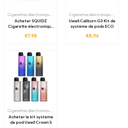
Cigarettes électroniques jetables
,
Cigarettes électroniques jetabl
Cigarettes électroniques jetables
Acheter SQUIDZ
Uwell Caliburn G3 Kit de
Cigarette électronique
système de pods ECO
jetable 700 bouffées
€
7,98
€
8,96
Cigarettes électroniques jetables Irlande
,
Cigarettes électroniques 
Acheter le kit système
de pod Uwell Crown S