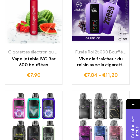
Cigarettes électroniques jetables
,
Cigarettes électroniques jetabl
Fusée Roi 25000 Bouffées
,
Cigar
Vape jetable IVG Bar
Vivez la fraîcheur du
600 bouffées
raisin avec la cigarette
électronique BANG
€
7,90
€
7,84
-
€
11,20
KING 25000 bouffées
Écran large B25 Grape
Ice
→
C
o
n
t
c
t
e
z
-
n
o
u
a
s