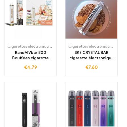
Cigarettes électroniques jetables
,
Cigarettes électroniques jetabl
Cigarettes électroniques jetables
RandM Vbar 800
SKE CRYSTAL BAR
Bouffées cigarette
cigarette électronique
électronique jetable
jetable
€
4,79
€
7,60
lumineuse