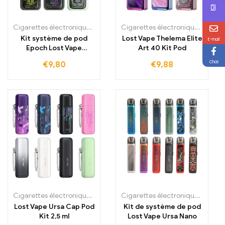
Cigarettes électroniques jetables
,
Cigarettes électroniques jetabl
Cigarettes électroniques jetables
Kit système de pod
Lost Vape Thelema Elite
E-mail
Epoch Lost Vape
Art 40 Kit Pod
1000mAh
Chat
€
9,80
€
9,88
Cigarettes électroniques jetables
,
Cigarettes électroniques jetabl
Cigarettes électroniques jetables
Lost Vape Ursa Cap Pod
Kit de système de pod
Kit 2,5 ml
Lost Vape Ursa Nano