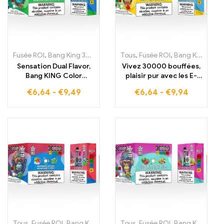
Fusée ROI
,
Bang King 30000 Bouffées
Tous
,
,
Cigarettes électroniques j
Fusée ROI
,
Bang King 30000 Bouffées
Sensation Dual Flavor,
Vivez 30000 bouffées,
Bang KING Color
plaisir pur avec les E-
30000 Bouffées,
cigarettes jetables,
€
6,64
-
€
9,49
€
6,64
-
€
9,94
énergie et fraîcheur à
Blueberry Ice
chaque inhalation, RED
rencontre Strawberry
BULL et BLUEBERRY
Banana dans le Bang
WATERMELON, E-
KING Color
cigarette jetable
Tous
,
Fusée ROI
,
Bang King 30000 Bouffées
Tous
,
Fusée ROI
,
Cigarettes électroniq
,
Bang King 30000 Bouffées