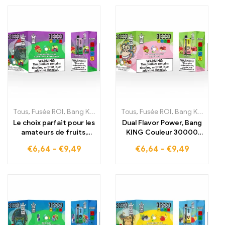
et de Grape Ice
le Black Dragon Ice
rafraîchissant à chaque
mystérieux pour un
inhalation
plaisir inégalé
Tous
,
Fusée ROI
,
Bang King 30000 Bouffées
Tous
,
Fusée ROI
,
Cigarettes électroniq
,
Bang King 30000 Bouffées
Le choix parfait pour les
Dual Flavor Power, Bang
amateurs de fruits,
KING Couleur 30000
Bang KING Dual Flavor
Bouffées, avec fraise
€
6,64
-
€
9,49
€
6,64
-
€
9,49
30000 Bouffées, E-
Kimi, rafraîchissant
cigarettes jetables,
Peach Ice, E-cigarettes
double plaisir avec
jetables
Strawberry Kimi et Sour
Apple Raspberry, E-
cigarettes jetables