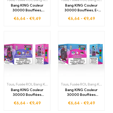
Bang KING Couleur
Bang KING Couleur
30000 Bouffées,
30000 Bouffées, E-
cigarette jetable, le
cigarettes jetables Dual
€
6,64
-
€
9,49
€
6,64
-
€
9,49
mélange parfait entre
Flavor, appareil jetable,
Watermelon Ice
la combinaison parfaite
rafraîchissant et
entre Blueberry
Mango Fraise tropical
Raspberry et Peach
pour un plaisir intense,
Mango Watermelon
E-cigarettes jetables
pour un plaisir fruité
intense
Tous
,
Fusée ROI
,
Bang King 30000 Bouffées
Tous
,
Fusée ROI
,
Cigarettes électroniq
,
Bang King 30000 Bouffées
Bang KING Couleur
Bang KING Couleur
30000 Bouffées
30000 Bouffées
Jetable Profitez du
Dispositif jetable La
€
6,64
-
€
9,49
€
6,64
-
€
9,49
mélange parfait de
balance idéale entre la
fraise sucrée, pastèque
Blueberry Ice fruitée et