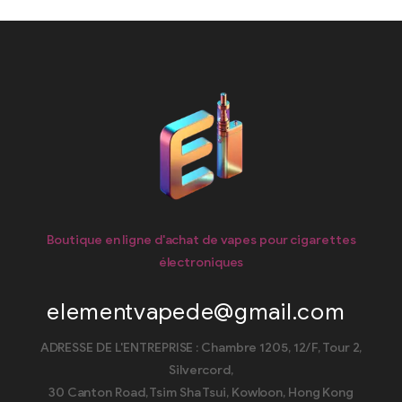
Boutique en ligne d'achat de vapes pour cigarettes
électroniques
elementvapede@gmail.com
ADRESSE DE L'ENTREPRISE : Chambre 1205, 12/F, Tour 2,
Silvercord,
30 Canton Road, Tsim Sha Tsui, Kowloon, Hong Kong