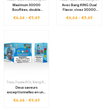
Maximum 30000
Avec Bang KING Dual
Bouffées, double
Flavor, vivez 30000
fraîcheur, Bang KING
bouffées pleines de
€
6,64
-
€
9,49
€
6,64
-
€
9,49
Dual Flavor avec Ice
saveur, rafraîchissantes
Watermelon et
fraise pastèque et
Blueberry Mint,
exotique kiwi fruit de la
combinaison
passion, E-cigarettes
rafraîchissante, E-
jetables
cigarettes jetables
Tous
,
Fusée ROI
,
Bang King 30000 Bouffées
,
Cigarettes électroniq
Deux saveurs
exceptionnelles en une,
Bang KING Couleur
€
6,64
-
€
9,49
30000 Bouffées, E-
cigarette avec