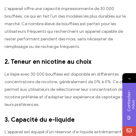
L'appareil offre une capacité impressionnante de 30 000
bouffées, ce qui en fait l'un des modèles les plus durables sur le
marché. Ce nombre élevé de bouffées est parfait pour les
utilisateurs fréquents qui recherchent un appareil capable de
rester performant pendant des mois, sans nécessiter de
remplissage ou de recharge fréquents.
2. Teneur en nicotine au choix
Le Vape avec 30 000 bouffées est disponible en différentes
→
concentrations de nicotine, généralement de 0% à 5%. Ce choix
permet aux utilisateurs de sélectionner leur concentration de
C
o
n
t
c
t
e
z
-
n
o
u
nicotine préférée et d'adapter leur expérience de vapotage selon
a
s
leurs préférences.
3. Capacité du e-liquide
L'appareil est équipé d'un réservoir d'e-liquide extrêmement