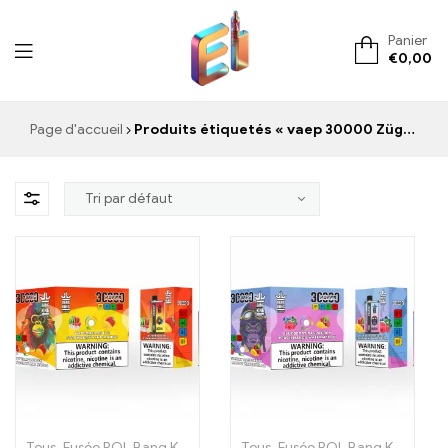
Panier
€
0,00
ElementVape.de
Page d'accueil
Produits étiquetés « vaep 30000 Züge »
Tous
,
Fusée ROI
,
Bang King 30000 Bouffées
Tous
,
Fusée ROI
,
Cigarettes électroniq
,
Bang King 30000 Bouffées