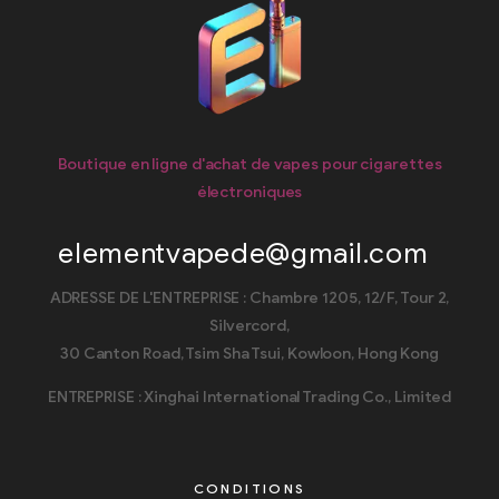
Boutique en ligne d'achat de vapes pour cigarettes
électroniques
elementvapede@gmail.com
ADRESSE DE L'ENTREPRISE : Chambre 1205, 12/F, Tour 2,
Silvercord,
30 Canton Road, Tsim Sha Tsui, Kowloon, Hong Kong
ENTREPRISE : Xinghai International Trading Co., Limited
CONDITIONS