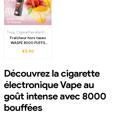
Tous
,
Cigarettes électroniques jetables
,
Cigarettes électroniques 
Fraîcheur hors taxes
WASPE 8000 PUFFS
Cigarette électronique
€
9,90
Fraise Mangue
maintenant au meilleur
prix de gros pour un
plaisir ultime de Fraise
Découvrez la cigarette
Mangue
électronique Vape au
goût intense avec 8000
bouffées