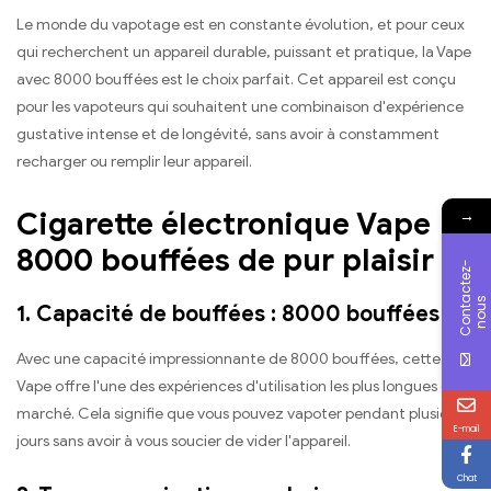
Le monde du vapotage est en constante évolution, et pour ceux
qui recherchent un appareil durable, puissant et pratique, la Vape
avec 8000 bouffées est le choix parfait. Cet appareil est conçu
pour les vapoteurs qui souhaitent une combinaison d'expérience
gustative intense et de longévité, sans avoir à constamment
recharger ou remplir leur appareil.
Cigarette électronique Vape
→
8000 bouffées de pur plaisir
C
o
n
t
c
t
e
z
-
n
o
u
a
s
1. Capacité de bouffées : 8000 bouffées
Avec une capacité impressionnante de 8000 bouffées, cette
Vape offre l'une des expériences d'utilisation les plus longues du
marché. Cela signifie que vous pouvez vapoter pendant plusieurs
E-mail
jours sans avoir à vous soucier de vider l'appareil.
Chat