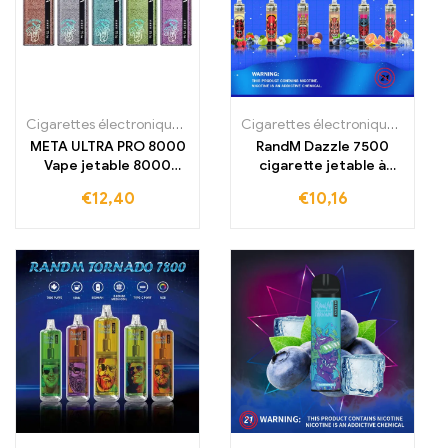
Cigarettes électroniques jetables
,
Cigarettes électroniques jetabl
Cigarettes électroniques jetables
META ULTRA PRO 8000
RandM Dazzle 7500
Vape jetable 8000
cigarette jetable à
trajets
acheter 7500 bouffées
€
12,40
€
10,16