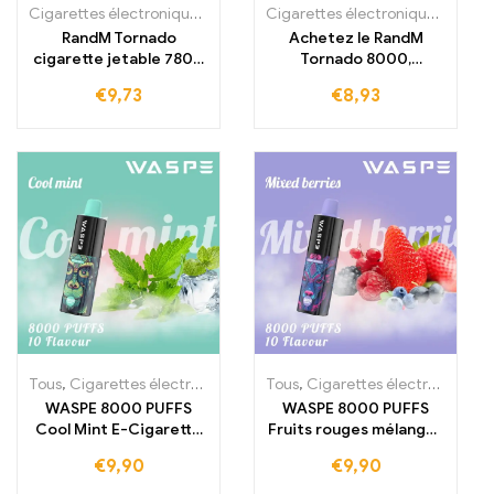
Cigarettes électroniques jetables
,
Cigarettes électroniques jetabl
Cigarettes électroniques jetables
RandM Tornado
Achetez le RandM
cigarette jetable 7800
Tornado 8000,
bouffées à acheter
cigarette électronique
€
9,73
€
8,93
7800 bouffées
jetable, 8000 bouffées
Tous
,
Cigarettes électroniques jetables
Tous
,
,
Cigarettes électroniques jetables
Cigarettes électroniques 
WASPE 8000 PUFFS
WASPE 8000 PUFFS
Cool Mint E-Cigarette
Fruits rouges mélangés
hors taxes, saveur
E-Cigarette plaisir de
€
9,90
€
9,90
menthe
mélange de baies hors
rafraîchissante,
taxes et à prix de gros