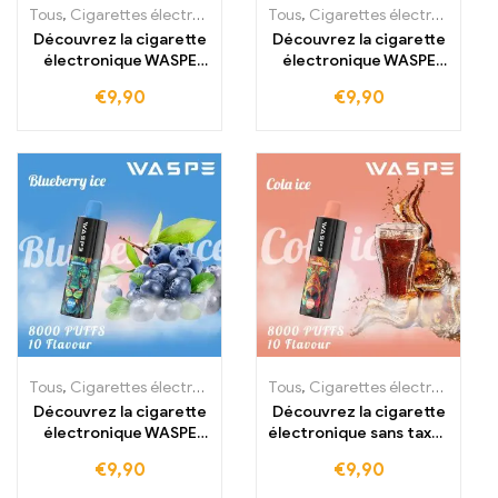
Tous
,
Cigarettes électroniques jetables
Tous
,
,
Cigarettes électroniques jetables
Cigarettes électroniques 
Découvrez la cigarette
Découvrez la cigarette
électronique WASPE
électronique WASPE
8000 PUFFS
5000 PUFFS Lychee Ice
€
9,90
€
9,90
Watermelon Ice sans
sans taxes – Un plaisir
taxes –
exotique de litchi à un
Rafraîchissement
prix de gros imbattable
maximal au prix de gros
le plus avantageux
Tous
,
Cigarettes électroniques jetables
Tous
,
,
Cigarettes électroniques jetables
Cigarettes électroniques 
Découvrez la cigarette
Découvrez la cigarette
électronique WASPE
électronique sans taxes
8000 PUFFS Blueberry
WASPE 8000 PUFFS
€
9,90
€
9,90
Ice sans taxes – Un
Cola Ice,
rafraîchissant plaisir de
rafraîchissement pur au