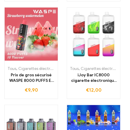
myrtille à un prix de
meilleur prix de gros
gros imbattable
Tous
,
Cigarettes électroniques jetables
Tous
,
,
Cigarettes électroniques jetables
Cigarettes électroniques 
Prix de gros sécurisé
iJoy Bar IC8000
WASPE 8000 PUFFS E-
cigarette électronique
cigarette Fraise
jetable avec 8000
€
9,90
€
12,00
Pastèque sans taxe et
bouffées
pleine de fraîcheur
fruitée de fraise et de
pastèque