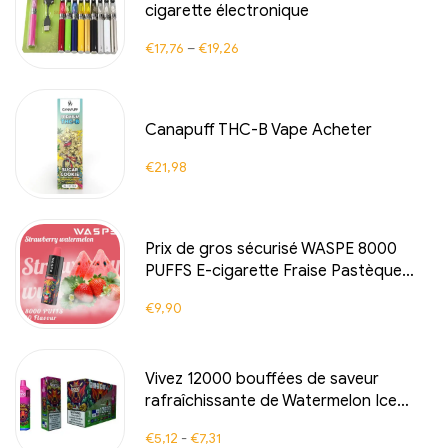
cigarette électronique
€
17,76
–
€
19,26
Canapuff THC-B Vape Acheter
€
21,98
Prix de gros sécurisé WASPE 8000
PUFFS E-cigarette Fraise Pastèque
sans taxe et pleine de fraîcheur fruitée
€
9,90
de fraise et de pastèque
Vivez 12000 bouffées de saveur
rafraîchissante de Watermelon Ice
avec la cigarette électronique Bang
€
5,12
-
€
7,31
Box, cigarettes électroniques jetables