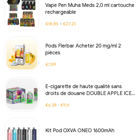
Vape Pen Muha Meds 2,0 ml cartouche
rechargeable
€
18,85
–
€
27,23
Pods Flerbar Acheter 20 mg/ml 2
pièces
€
7,89
E-cigarette de haute qualité sans
droits de douane DOUBLE APPLE ICE
La combinaison parfaite de variété de
€
6,38
-
€
9,11
pommes et de fraîcheur
Kit Pod OXVA ONEO 1600mAh