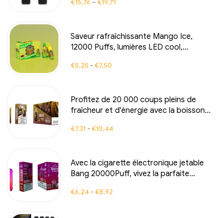
€
15,76
–
€
19,71
rechargeable vaporisateur avec
autocollant de poche
Saveur rafraîchissante Mango Ice,
12000 Puffs, lumières LED cool,
cigarette électronique de haute qualité
€
5,25
-
€
7,50
Profitez de 20 000 coups pleins de
fraîcheur et d'énergie avec la boisson
énergisante BANG Tick Tock pour une
€
7,31
-
€
10,44
expérience de vapeur inégalée qui
enthousiasme
Avec la cigarette électronique jetable
Bang 20000Puff, vivez la parfaite
combinaison de mangue, pêche et
€
6,24
-
€
8,92
pastèque pour une dégustation
intense et une vapeur régulière grâce à
la technologie innovante Dual Mesh