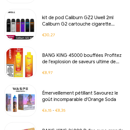
de haute qualité pour un maximum de
plaisir fruité et de fraîcheur
kit de pod Caliburn GZ2 Uwell 2ml
Caliburn G2 cartouche cigarette
électronique
€
30,27
BANG KING 45000 bouffées Profitez
de l'explosion de saveurs ultime de
pastèque, Red Bull & kiwi fraise pour
€
8,97
une vapeur toute la journée
Émerveillement pétillant Savourez le
goût incomparable d'Orange Soda
€
6,15
-
€
8,35