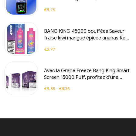
avec fraîcheur rafraîchissante
€
8,75
BANG KING 45000 bouffées Saveur
fraise kiwi mangue épicée ananas Red
Bull
€
8,97
Avec la Grape Freeze Bang King Smart
Screen 15000 Puff, profitez d'une
expérience de vape inégalée, pleine
€
5,85
-
€
8,35
d'arômes fruités et de fraîcheur dans
chaque nuage