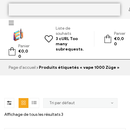
Liste de
souhaits
Panier
3
cURL Too
€
0,0
many
0
Panier
ElementVape.de
subrequests.
€
0,0
0
Page d'accueil
Produits étiquetés « vape 1000 Züge »
Affichage de tous les résultats 3