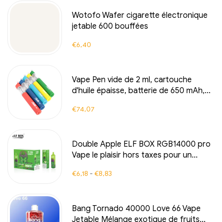
Wotofo Wafer cigarette électronique
jetable 600 bouffées
€
6,40
Vape Pen vide de 2 ml, cartouche
d'huile épaisse, batterie de 650 mAh,
vaporisateur de cire
€
74,07
Double Apple ELF BOX RGB14000 pro
Vape le plaisir hors taxes pour un
double plaisir fruité
€
6,18
-
€
8,83
Bang Tornado 40000 Love 66 Vape
Jetable Mélange exotique de fruits