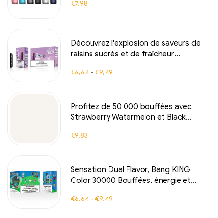
€
7,98
Découvrez l'explosion de saveurs de
raisins sucrés et de fraîcheur
rafraîchissante avec la Grape Ice Bang
€
6,64
-
€
9,49
Rocket 18000 Puffs pour une
expérience de vapotage longue durée
Profitez de 50 000 bouffées avec
Strawberry Watermelon et Black
Dragon Ice un goût fruité intense
€
9,83
rencontre une fraîcheur glaciale
Sensation Dual Flavor, Bang KING
Color 30000 Bouffées, énergie et
fraîcheur à chaque inhalation, RED
€
6,64
-
€
9,49
BULL et BLUEBERRY WATERMELON, E-
cigarette jetable