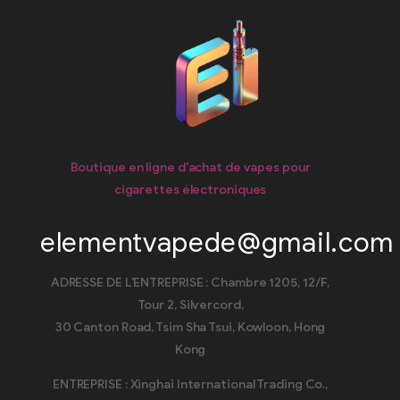
Boutique en ligne d'achat de vapes pour
cigarettes électroniques
elementvapede@gmail.com
ADRESSE DE L'ENTREPRISE : Chambre 1205, 12/F,
Tour 2, Silvercord,
30 Canton Road, Tsim Sha Tsui, Kowloon, Hong
Kong
ENTREPRISE : Xinghai International Trading Co.,