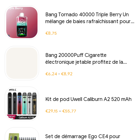
Bang Tornado 40000 Triple Berry Un
mélange de baies rafraîchissant pour
un plaisir durable
€
8,75
Bang 20000Puff Cigarette
électronique jetable profitez de la
saveur riche BLUEBERRY
€
6,24
-
€
8,92
WATERMELON pour une expérience de
vapotage rafraîchissante et régulière
grâce à la technologie Dual Mesh
avancée
Kit de pod Uwell Caliburn A2 520 mAh
€
29,15
–
€
55,77
Set de démarrage Ego CE4 pour