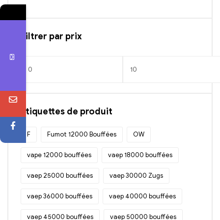
→
Contactez-nous
Filtrer par prix
N
o
m
T
é
l
E
é
m
Étiquettes de produit
E-mail
p
a
M
h
i
e
F
Fumot 12000 Bouffées
OW
o
Chat
l
s
n
s
vape 12000 bouffées
vaep 18000 bouffées
e
a
g
vaep 25000 bouffées
vaep 30000 Zugs
e
vaep 36000 bouffées
vaep 40000 bouffées
vaep 45000 bouffées
vaep 50000 bouffées