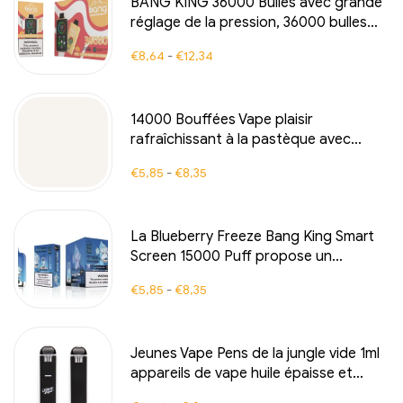
BANG KING 36000 Bulles avec grande
réglage de la pression, 36000 bulles
pleines de plaisir fruité, BANG KING
€
8,64
-
€
12,34
pêche-mangue-watermelon avec
réglage de pression, E-cigarette
14000 Bouffées Vape plaisir
rafraîchissant à la pastèque avec
technologie RGB ELF BOX RGB14000
€
5,85
-
€
8,35
La Blueberry Freeze Bang King Smart
Screen 15000 Puff propose un
mélange délicieux de myrtilles glacées
€
5,85
-
€
8,35
soutenu par une technologie avancée
Smart Screen
Jeunes Vape Pens de la jungle vide 1ml
appareils de vape huile épaisse et
pods de cigarettes 380mAh batterie