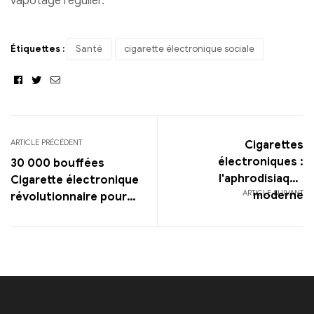
vapotage régulier.
Étiquettes :
Santé
cigarette électronique sociale
Facebook
Twitter
Email
ARTICLE PRÉCÉDENT
Cigarettes
électroniques :
30 000 bouffées
l'aphrodisiaque
Cigarette électronique
ARTICLE SUIVANT
moderne
révolutionnaire pour
des mois de plaisir sans
rechargement constant