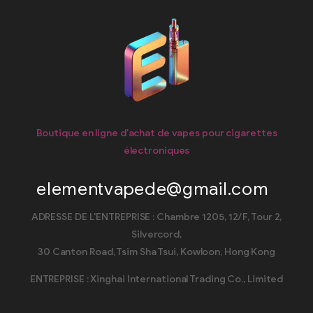
Boutique en ligne d'achat de vapes pour cigarettes
électroniques
elementvapede@gmail.com
ADRESSE DE L'ENTREPRISE : Chambre 1205, 12/F, Tour 2,
Silvercord,
30 Canton Road, Tsim Sha Tsui, Kowloon, Hong Kong
ENTREPRISE : Xinghai International Trading Co., Limited