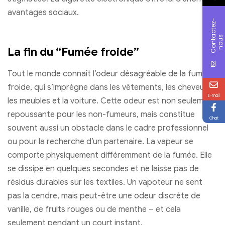
avantages sociaux.
C
o
n
t
c
t
e
z
-
n
o
u
a
s
La fin du “Fumée froide”
Tout le monde connaît l’odeur désagréable de la fumée
froide, qui s’imprègne dans les vêtements, les cheveux,
E-mail
les meubles et la voiture. Cette odeur est non seulement
repoussante pour les non-fumeurs, mais constitue
Chat
souvent aussi un obstacle dans le cadre professionnel
ou pour la recherche d’un partenaire. La vapeur se
comporte physiquement différemment de la fumée. Elle
se dissipe en quelques secondes et ne laisse pas de
résidus durables sur les textiles. Un vapoteur ne sent
pas la cendre, mais peut-être une odeur discrète de
vanille, de fruits rouges ou de menthe – et cela
seulement pendant un court instant.