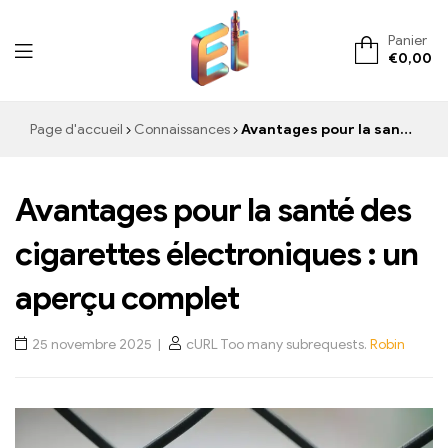
Panier
€
0,00
ElementVape.de
Page d'accueil
Connaissances
Avantages pour la santé des cigarettes électroniques : un aperçu complet
Avantages pour la santé des
cigarettes électroniques : un
aperçu complet
25 novembre 2025
cURL Too many subrequests.
Robin