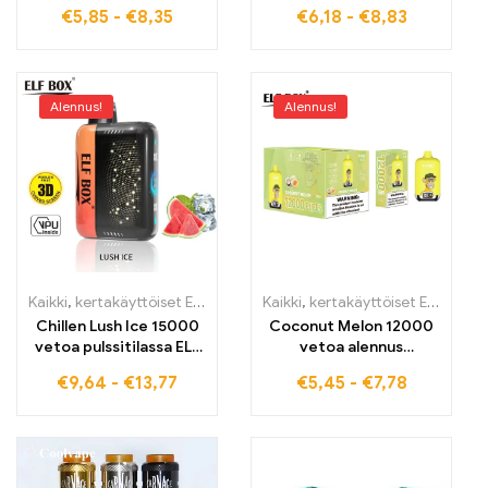
kirsikkanautinto
RGB14000 pro
€
5,85
-
€
8,35
€
6,18
-
€
8,83
tyylikkäällä RGB-
hedelmänautinto
suunnittelulla 14000
pirskahteleviin hetkiin
PUFFS VAPE
Alennus!
Alennus!
Kaikki
,
kertakäyttöiset E-savut
,
Kertakäyttöiset sähkötupakat Viro
Kaikki
,
kertakäyttöiset E-savut
,
K
Chillen Lush Ice 15000
Coconut Melon 12000
vetoa pulssitilassa ELF
vetoa alennus
BOX PULSE X kanssa
Tukkumyynti
€
9,64
-
€
13,77
€
5,45
-
€
7,78
maailmanlaajuinen
toimitus ELF BOX
Digital 12000 Vape