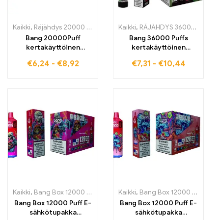
Kaikki
,
Räjähdys 20000 Henkäystä
Kaikki
,
Räjähdys KUNINGAS
,
RÄJÄHDYS 36000 HENKÄYSTÄ
,
kertakäyt
Bang 20000Puff
Bang 36000 Puffs
kertakäyttöinen
kertakäyttöinen
sähkötupakka nauti
sähkötupakka
€
6,24
-
€
8,92
€
7,31
-
€
10,44
täyteläisestä
täydellinen sekoitus
BLUEBERRY
Blueberry Raspberry ja
WATERMELON -mausta
innovatiivista Mesh Coil
raikkaan ja tasaisen
-lankaa hedelmäisen
höyrystämiskokemukse
intensiivisen 36000
n saavuttamiseksi
vedon saavuttamiseksi
edistyksellisen Dual
Mesh -teknologian
ansiosta
Kaikki
,
Bang Box 12000 Puffs
,
kertakäyttöiset E-savut
Kaikki
,
Bang Box 12000 Puffs
,
Kertakäyttö
,
ke
Bang Box 12000 Puff E-
Bang Box 12000 Puff E-
sähkötupakka
sähkötupakka