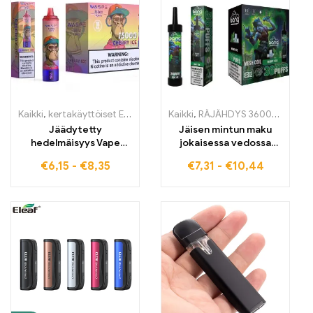
Kaikki
,
kertakäyttöiset E-savut
,
Kertakäyttöiset sähkötupakat Belg
Kaikki
,
RÄJÄHDYS 36000 HENKÄYSTÄ
Jäädytetty
Jäisen mintun maku
hedelmäisyys Vape
jokaisessa vedossa
Cherry Ice täydellinen
Bang kertakäyttöinen
€
6,15
-
€
8,35
€
7,31
-
€
10,44
sekoitus makeista
E-savuke 36000 Puffs
kirsikoista ja kylmästä
ja Mesh Coil tarjoaa
raikkaudesta WASPE
viimeisen raikkauden
15000 PUFFS
kokemuksen