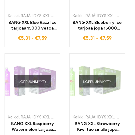
Kaikki
,
RÄJÄHDYS XXL NT15000
,
kertakäyttöiset E-savut
Kaikki
,
RÄJÄHDYS XXL NT15000
,
Kertakäy
BANG XXL Blue Razz Ice
BANG XXL Blueberry Ice
tarjoaa 15000 vetoa
tarjoaa jopa 15000
raikkaasta Blue
vetoa herkullista
€
5,31
-
€
7,59
€
5,31
-
€
7,59
Raspberry -mausta
mustikkamakua
jääkylmällä raikkaudella
yhdistettynä jäiseen
raikkauteen
LOPPUUNMYYTY
LOPPUUNMYYTY
Kaikki
,
RÄJÄHDYS XXL NT15000
,
kertakäyttöiset E-savut
Kaikki
,
RÄJÄHDYS XXL NT15000
,
Kertakäy
BANG XXL Raspberry
BANG XXL Strawberry
Watermelon tarjoaa
Kiwi tuo sinulle jopa