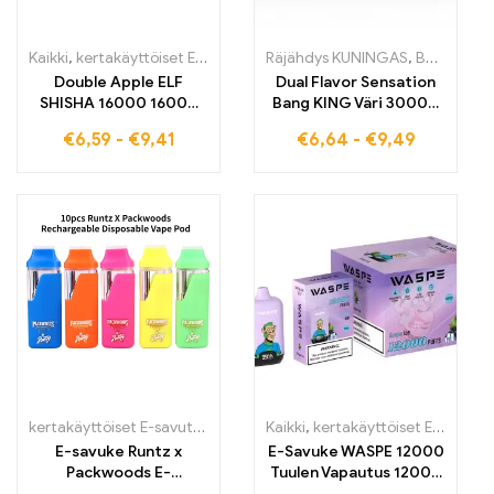
Kaikki
,
kertakäyttöiset E-savut
,
Kertakäyttöiset sähkötupakat Viro
Räjähdys KUNINGAS
,
Bang King 30000 Henkäystä
Double Apple ELF
Dual Flavor Sensation
SHISHA 16000 16000
Bang KING Väri 30000
Puffs Tulli-vapaa vape
Puffs energiaa ja
€
6,59
-
€
9,41
€
6,64
-
€
9,49
klassisen omenan maun
raikkautta jokaisessa
saavuttamiseksi
vedossa RED BULL ja
BLUEBERRY
WATERMELON 30000
Puffs kertakäyttöinen
E-savuke
kertakäyttöiset E-savut
,
kertakäyttöiset E-savut Suomi
Kaikki
,
kertakäyttöiset E-savut
,
kertakäytt
,
K
E-savuke Runtz x
E-Savuke WASPE 12000
Packwoods E-
Tuulen Vapautus 12000
savukynän kotelo
Typpiä GRAPE ICE 20 ml