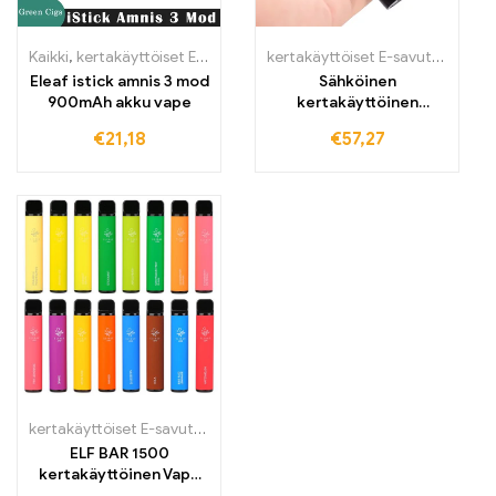
Kaikki
,
kertakäyttöiset E-savut
,
kertakäyttöiset E-savut Suomi
kertakäyttöiset E-savut
,
kertakä
,
ker
Eleaf istick amnis 3 mod
Sähköinen
900mAh akku vape
kertakäyttöinen
savukone,
€
21,18
€
57,27
uudelleenladattava
350-mAh akku
kertakäyttöiset E-savut
,
kertakäyttöiset E-savut Suomi
,
kertakäytt
ELF BAR 1500
kertakäyttöinen Vape
850mAh 1500 vetoa