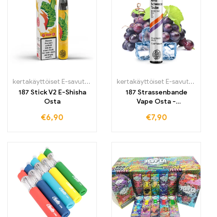
kertakäyttöiset E-savut
,
Kertakäyttöiset sähkötupakat Irlanti
kertakäyttöiset E-savut
,
Kertakäy
,
Kert
187 Stick V2 E-Shisha
187 Strassenbande
Osta
Vape Osta -
Kertakäyttöinen E-
€
6,90
€
7,90
savuke