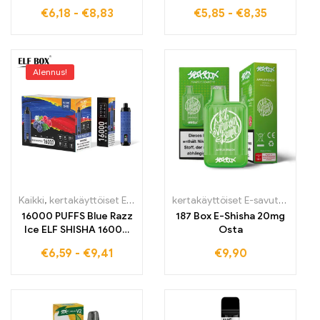
luksuksesta ilman tullia
Suoramyynti tehtaasta
€
6,18
-
€
8,83
€
5,85
-
€
8,35
Grape Ice Smo ELF BOX
korkealaatuisille E-
RGB14000 tarjoaa
savukkeille
täydellisen iskun
Alennus!
Kaikki
,
kertakäyttöiset E-savut
,
Kertakäyttöiset sähkötupakat Viro
kertakäyttöiset E-savut
,
Kertakäy
16000 PUFFS Blue Razz
187 Box E-Shisha 20mg
Ice ELF SHISHA 16000
Osta
Premium-laatua
€
6,59
-
€
9,41
€
9,90
vaativille höyryttäjille