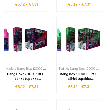
korkealaatuiset
korkealaatuiset
€
5,12
-
€
7,31
€
5,12
-
€
7,31
kertakäyttöiset
kertakäyttöiset
sähkötupakat raikkaalla
sähkötupakat raikkaalla
Raspberry Watermelon
Strawberry Ice -maulla
-maulla 12000 puffia
12000 puffia puhdasta
puhdasta höyryä –
nautintoa – täydellinen
täydellinen
pitkäkestoiseen
hedelmäisen
höyrystämiseen
raikkaaseen
jokaisessa tilanteessa
höyrystämiseen
jokaisessa tilanteessa
Kaikki
,
Bang Box 12000 Puffs
,
kertakäyttöiset E-savut
Kaikki
,
Bang Box 12000 Puffs
,
Kertakäyttö
,
ke
Bang Box 12000 Puff E-
Bang Box 12000 Puff E-
sähkötupakka
sähkötupakka
korkealaatuiset
korkealaatuiset
€
5,12
-
€
7,31
€
5,12
-
€
7,31
kertakäyttöiset
kertakäyttöiset
sähkötupakat raikkaalla
sähkötupakat
Strawberry Juice -
herkullisella
maulla 12000 puffia
Watermelon Bubble
jatkuvaa höyrystämistä
Gum -maulla 12000