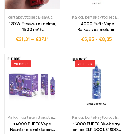
kertakäyttöiset E-savut
,
kertakäyttöiset E-savut Suomi
Kaikki
,
kertakäyttöiset E-savut
,
kertakäytt
,
K
120 W E-savukokoelma,
14000 Puffs Vape
1800 mAh
Raikas vesimelonin
sisäänrakennettu akku
nautinto RGB-
€
31,31
–
€
37,11
€
5,85
-
€
8,35
teknologialla Lush Ice
ELF BOX RGB14000
Alennus!
Alennus!
Kaikki
,
kertakäyttöiset E-savut
,
Kertakäyttöiset sähkötupakat Viro
Kaikki
,
kertakäyttöiset E-savut
,
K
14000 PUFFS Vape
15000 PUFFS Blueberry
Nautiskele raikkaasta
on ice ELF BOX LS15000