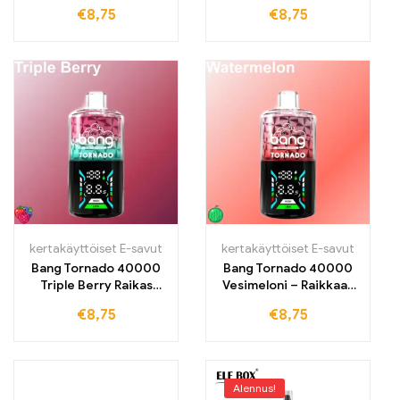
sekoitus makeasta
Makea-mehukas
€
8,75
€
8,75
mansikasta ja
sekoitus mansikkaa ja
raikkaasta kiivistä
vesimelonia
kertakäyttöiset E-savut
kertakäyttöiset E-savut
Bang Tornado 40000
Bang Tornado 40000
Triple Berry Raikas
Vesimeloni – Raikkaan
marjasekoitus
makea vesimelonin
€
8,75
€
8,75
pitkäkestoiseen
maku jokaisessa
nautintoon
höyrypilvessä
Alennus!