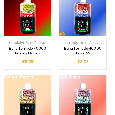
kertakäyttöiset E-savut
kertakäyttöiset E-savut
Bang Tornado 40000
Bang Tornado 40000
Energy Drink -
Love 66
virvoitusjuoma, raikas
kertakäyttöinen vape
€
8,75
€
8,75
energia-maku 40000
eksoottisella
vetoon
hedelmäsekoituksella ja
raikkaalla viileydellä