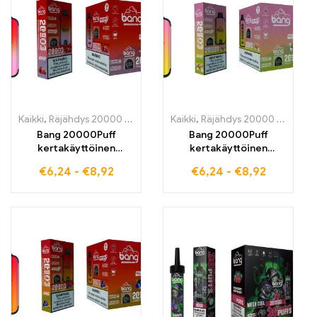
Kaikki
,
Räjähdys 20000 Henkäystä
Kaikki
,
kertakäyttöiset E-savut
,
Räjähdys 20000 Henkäystä
,
kertak
Bang 20000Puff
Bang 20000Puff
kertakäyttöinen
kertakäyttöinen
sähkötupakka tarjoaa
sähkötupakka
€
6,24
-
€
8,92
€
6,24
-
€
8,92
täydellisen sekoituksen
hedelmäinen PEACH ICE
vadelmaa ja
-maku kohtaa Dual
vesimelonia
Mesh -teknologian
pitkäkestoiseen
raikkaan ja lempeän
nautintoon ja tasaisesti
höyrystämiskokemukse
höyrystävään
n saavuttamiseksi
innovatiivisen Dual
Mesh -langan ansiosta