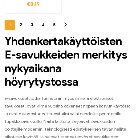
€
8,19
1
2
3
4
5
Yhdenkertakäyttöisten
E-savukkeiden merkitys
nykyaikana
höyrytystossa
E-savukkeet, jotka tunnetaan myös nimellä elektroniset
savukkeet, ovat viime vuosina kokeneet nopean kasvun käytössä
ja ovat muodostuneet suosituiksi vaihtoehdoiksi perinteisille
tupakkasavukkeille. Näitä laitteita tarjoavat savukkeiden
polttajille modernin, teknologisesti edistyksellisen tavan hallita
nikotiinin käyttöä, ja ne ovat saaneet myös ei-savukkeiden