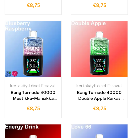
Hedelmäinen sekoitus
Raikastava mustikka ja
€
8,75
€
8,75
mustikoita ja
sitruuna 40000 vedolle
viinirypäleitä
kertakäyttöiset E-savut
kertakäyttöiset E-savut
Bang Tornado 40000
Bang Tornado 40000
Mustikka-Mansikka
Double Apple Raikas
Raikas mustikka kohtaa
omenamaku
€
8,75
€
8,75
mehukkaan vadelman
intensiivisellä
hedelmäisyydellä