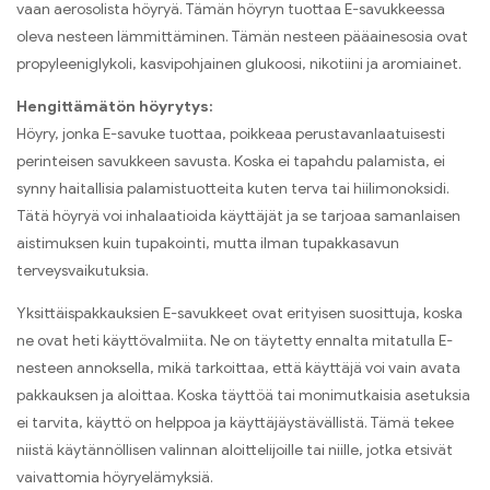
vaan aerosolista höyryä. Tämän höyryn tuottaa E-savukkeessa
oleva nesteen lämmittäminen. Tämän nesteen pääainesosia ovat
propyleeniglykoli, kasvipohjainen glukoosi, nikotiini ja aromiainet.
Hengittämätön höyrytys:
Höyry, jonka E-savuke tuottaa, poikkeaa perustavanlaatuisesti
perinteisen savukkeen savusta. Koska ei tapahdu palamista, ei
synny haitallisia palamistuotteita kuten terva tai hiilimonoksidi.
Tätä höyryä voi inhalaatioida käyttäjät ja se tarjoaa samanlaisen
aistimuksen kuin tupakointi, mutta ilman tupakkasavun
terveysvaikutuksia.
Yksittäispakkauksien E-savukkeet ovat erityisen suosittuja, koska
ne ovat heti käyttövalmiita. Ne on täytetty ennalta mitatulla E-
nesteen annoksella, mikä tarkoittaa, että käyttäjä voi vain avata
pakkauksen ja aloittaa. Koska täyttöä tai monimutkaisia asetuksia
ei tarvita, käyttö on helppoa ja käyttäjäystävällistä. Tämä tekee
niistä käytännöllisen valinnan aloittelijoille tai niille, jotka etsivät
vaivattomia höyryelämyksiä.