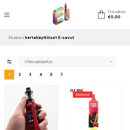
Ostoskori
€
0,00
ElementVape.de
Etusivu
kertakäyttöiset E-savut
1
2
3
4
5
Alennus!