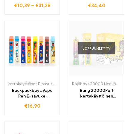
2200mAh Vape Pen
järjestelmä
€
10,39
–
€
31,28
€
34,40
Starter Kit
LOPPUUNMYYTY
kertakäyttöiset E-savut
,
kertakäyttöiset E-savut Suomi
,
kertakäytt
Räjähdys 20000 Henkäystä
,
kert
Backpackboyz Vape
Bang 20000Puff
Pen E-savuke,
kertakäyttöinen
uudelleenladattava
sähkötupakka, joka on
€
16,90
tyhjä keramiikkakartio
vape-harrastajien
ykkösvalinta