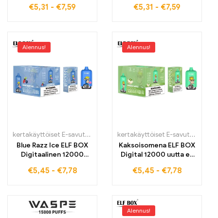
hedelmäisen vadelma-
15000 vetoa
€
5,31
-
€
7,59
€
5,31
-
€
7,59
vesimeloni-
hedelmäisestä
makuelämyksen, joka
sekoituksesta, jossa on
kestää jopa 15000
makeaa mansikkaa ja
vetoa
eksoottista kiiviä Tämä
korkealaatuinen
Alennus!
Alennus!
sähköinen savuke
tarjoaa pehmeän
keuhkojen
imukokemuksen,
ihanteellinen Euroopan
tax free -markkinoille
kertakäyttöiset E-savut
,
Kertakäyttöiset sähkötupakat Viro
kertakäyttöiset E-savut
,
Kertakä
,
Kertak
Blue Razz Ice ELF BOX
Kaksoisomena ELF BOX
Digitaalinen 12000
Digital 12000 uutta e-
vedon sähkötupakka
savuketta verottomalla
€
5,45
-
€
7,78
€
5,45
-
€
7,78
tarjoaa parhaan
toimituksella
höyrykokemuksen
Alennus!