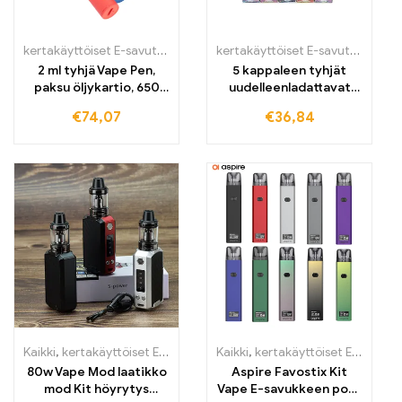
kertakäyttöiset E-savut
,
kertakäyttöiset E-savut Suomi
,
kertakäytt
kertakäyttöiset E-savut
,
kertakä
2 ml tyhjä Vape Pen,
5 kappaleen tyhjät
paksu öljykartio, 650
uudelleenladattavat
mAh akku, vaha-
paristot Puffla Vape Pen
€
74,07
€
36,84
atomizeri
-kartoille
Kaikki
,
kertakäyttöiset E-savut
,
kertakäyttöiset E-savut Suomi
Kaikki
,
kertakäyttöiset E-savut
,
ker
,
k
80w Vape Mod laatikko
Aspire Favostix Kit
mod Kit höyrytys
Vape E-savukkeen pod-