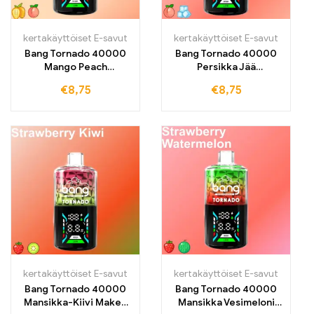
kertakäyttöiset E-savut
kertakäyttöiset E-savut
Bang Tornado 40000
Bang Tornado 40000
Mango Peach
Persikka Jää
Eksoottinen
Yksittäispakattu Vape –
€
8,75
€
8,75
hedelmäinen nautinto
Raikas yhdistelmä
mehukkaasta mangosta
mehukkaasta
ja makeasta persikasta
persikasta ja viileästä
mintusta
kertakäyttöiset E-savut
kertakäyttöiset E-savut
Bang Tornado 40000
Bang Tornado 40000
Mansikka-Kiivi Makea
Mansikka Vesimeloni