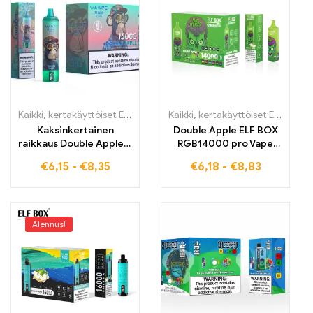
Kaikki
,
kertakäyttöiset E-savut
,
Kertakäyttöiset sähkötupakat Belg
Kaikki
,
kertakäyttöiset E-savut
,
K
Kaksinkertainen
Double Apple ELF BOX
raikkaus Double Apple –
RGB14000 pro Vape
maku, joka tekee
Tulli-vapaa nautinto
€
6,15
-
€
8,35
€
6,18
-
€
8,83
jokaisesta vedosta
kaksoishedelmistä
unohtumattoman
Alennus!