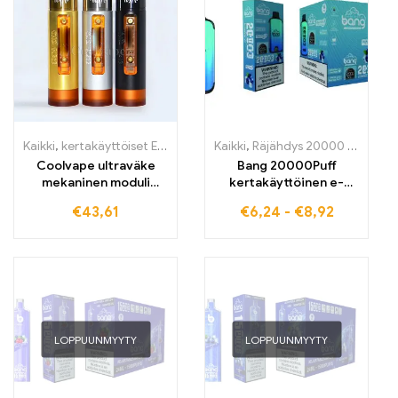
Kaikki
,
kertakäyttöiset E-savut
,
kertakäyttöiset E-savut Suomi
Kaikki
,
Räjähdys 20000 Henkäystä
,
ker
Coolvape ultraväke
Bang 20000Puff
mekaninen moduli
kertakäyttöinen e-
18650-akku Vape
savuke BLUEBERRY ICE
€
43,61
€
6,24
-
€
8,92
tarjoaa maksimaalisen
höyrynautinnon ja
jäisen hedelmäisen
maun, täydellinen
matkalle mukaan
LOPPUUNMYYTY
LOPPUUNMYYTY