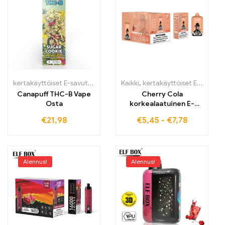
kertakäyttöiset E-savut
,
Kertakäyttöiset sähkötupakat Irlanti
Kaikki
,
kertakäyttöiset E-savut
,
Kert
,
K
Canapuff THC-B Vape
Cherry Cola
Osta
korkealaatuinen E-
savuke suurella
€
21,98
€
5,45
-
€
7,78
vetomäärällä 12000
Vape ELF BOX Digital
12000
Alennus!
Alennus!