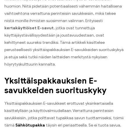
huomion. Niitä pidetään potentiaalisesti vähemmän haitallisena
vaihtoehtona verrattuna perinteisiin savukkeisiin, mikä tekee
niistä monille ihmisten suosimman valinnan. Erityisesti
kertakäyttöiset E-savut
, jotka ovat tunnettuja
käyttäjäystävällisyydestään ja joustavuudestaan, ovat
kehittyneet suureksi trendiksi. Tämä artikkeli käsittelee
perusteellisesti yksittäispakkauksien E-savukkeiden suorituskykyä
ja etuja sekä tutkii näiden laitteiden merkitystä nykyisen
höyrytyskulttuurin kannalta.
Yksittäispakkauksien E-
savukkeiden suorituskyky
Yksittäispakkauksien E-savukkeet erottuvat yksinkertaisella
käsittelyllään ja käyttövalmiudellaan. Verrattuna perinteisiin
savukkeisiin, jotka polttavat tupakkaa savun tuottamiseksi, toimii
tämä
Sähkötupakka
täysin eri periaatteella. Se ei tuota savua,