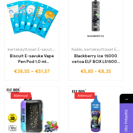
kertakäyttöiset E-savut
,
kertakäyttöiset E-savut Suomi
Kaikki
,
kertakäyttöiset E-savut
,
kertakäytt
,
K
Biscuit E-savuke Vape
Blackberry ice 15000
Pen Pod 1,0 ml
vetoa ELF BOX LS15000
kertakäyttöiset Vapes
tehdas-
€
38,55
–
€
51,57
€
5,85
-
€
8,35
tukkumyyntihinta
maailmanlaajuinen
toimitus tullivapaita
tuotteita
Alennus!
Alennus!
→
Ota Yhteyttä