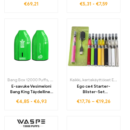
€
69,21
€
5,31
-
€
7,59
Neste Typ-C
Latausliitäntä
Bang Box 12000 Puffs
,
kertakäyttöiset E-savut
Kaikki
,
kertakäyttöiset E-savut
,
Kertakäyttöiset sä
,
k
E-savuke Vesimeloni
Ego ce4 Starter-
Bang King Täydellinen
Blister-Set
höyrytys 12000
sähköhammasharjalle
€
4,85
-
€
6,93
€
17,76
–
€
19,26
pureskelulle