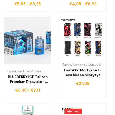
turvallinen toimitus ELF
King PUFFS KEY TYPE,
€
5,85
-
€
8,35
€
4,85
-
€
6,93
BOX LS15000
täydellinen viileisiin
höyryhetkiin
Kaikki
,
kertakäyttöiset E-savut
,
k
Laatikko Mod Vape E-
Kaikki
,
kertakäyttöiset E-savut
,
Kertakäyttöiset sähkötupakat Belg
savukkeen höyrytys
BLUEBERRY ICE Tulliton
tukee RDA RDA
Premium E-savuke –
€
31,08
Electroii
Virkistävä nautinto
€
6,38
-
€
9,11
makeasta mustikasta ja
viileästä raikkaudesta
WASPE 20000 PUFFS
Dual Mesh
Alennus!