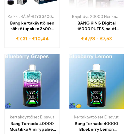
Kaikki
,
RÄJÄHDYS 36000 HENKÄYSTÄ
,
kertakäyttöiset E-savut
Räjähdys 20000 Henkäystä
,
,
kert
ker
Bang kertakäyttöinen
BANG KING Digital
sähkötupakka 36000
15000 PUFFS, nauti
vedolla, täynnä
huippuluokan sumu
€
7,31
-
€
10,44
€
4,98
-
€
7,53
makeimpia sekamix-
kokemuksesta
hedelmiä huippuluokan
höyrykokemuksen
saavuttamiseksi mesh-
kierukalla
kertakäyttöiset E-savut
kertakäyttöiset E-savut
Bang Tornado 40000
Bang Tornado 40000
Mustikka Viinirypäleet
Blueberry Lemon