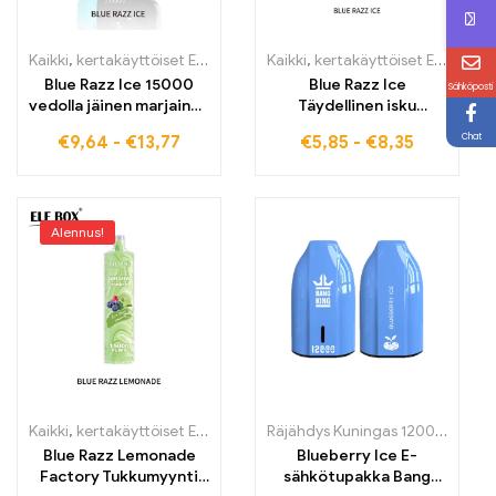
Kaikki
,
kertakäyttöiset E-savut
,
Kertakäyttöiset sähkötupakat Viro
Kaikki
,
kertakäyttöiset E-savut
,
K
Blue Razz Ice 15000
Blue Razz Ice
Sähköposti
vedolla jäinen marjainen
Täydellinen isku
maku ELF BOX PULSE X -
mustikasta ja
Chat
€
9,64
-
€
13,77
€
5,85
-
€
8,35
laitteella
vadelmasta jäisen
raikkauden kanssa ELF
BOX RGB14000 15000
PUFFS
Alennus!
Kaikki
,
kertakäyttöiset E-savut
,
Kertakäyttöiset sähkötupakat Viro
Räjähdys Kuningas 12000 Henkäystä
Blue Razz Lemonade
Blueberry Ice E-
Factory Tukkumyynti
sähkötupakka Bang