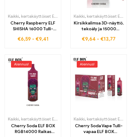
Kaikki
,
kertakäyttöiset E-savut
,
Kertakäyttöiset sähkötupakat Viro
Kaikki
,
kertakäyttöiset E-savut
,
K
Cherry Raspberry ELF
Kirsikkalimsa 3D-näyttö,
SHISHA 16000 Tulli-
tekoäly ja 15000
vapaa sähkötupakka
henkäystä ELF BOX
€
6,59
-
€
9,41
€
9,64
-
€
13,77
herkullisella kirsikka-
PULSE X:ssä
vadelmamixillä 16000
puffs
Alennus!
Alennus!
Kaikki
,
kertakäyttöiset E-savut
,
Kertakäyttöiset sähkötupakat Viro
Kaikki
,
kertakäyttöiset E-savut
,
K
Cherry Soda ELF BOX
Cherry Soda Vape Tulli-
RGB14000 Raikas
vapaa ELF BOX