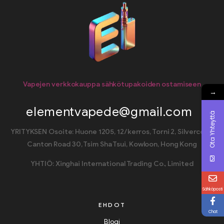
Vapejen verkkokauppa sähkötupakoiden ostamiseen
→
elementvapede@gmail.com
Ota Yhteyttä
YRITYKSEN Osoite: Huone 1205, 12/kerros, Torni 2, Silvercord,
Canton Road 30, Tsim Sha Tsui, Kowloon, Hong Kong
YHTIÖ: Xinghai International Trading Co., Limited
Sähköposti
EHDOT
Chat
Blogi