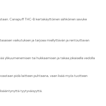
sestaan. Canapuff THC-B kertakäyttöinen sähköinen savuke
 tasaisen vaikutuksen ja tarjoaa miellyttävän ja rentouttavan
ää ylikuumenemisen tai hukkaamisen ja takaa jokaisella vedolla
ainoastaan pidä laitteen puhtaana, vaan lisää myös tuotteen
isääntynyttä tyytyväisyyttä.