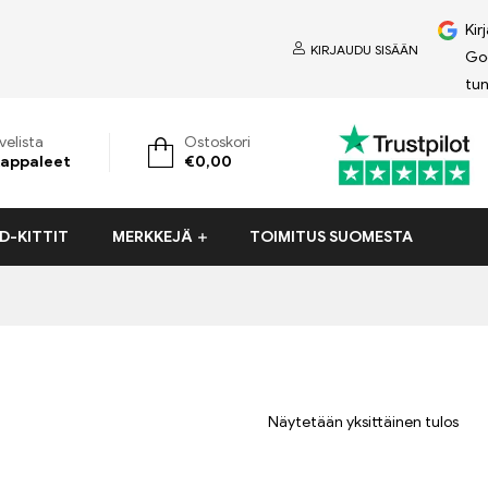
Kir
KIRJAUDU SISÄÄN
Go
tun
velista
Ostoskori
appaleet
€
0,00
D-KITTIT
MERKKEJÄ
TOIMITUS SUOMESTA
Näytetään yksittäinen tulos