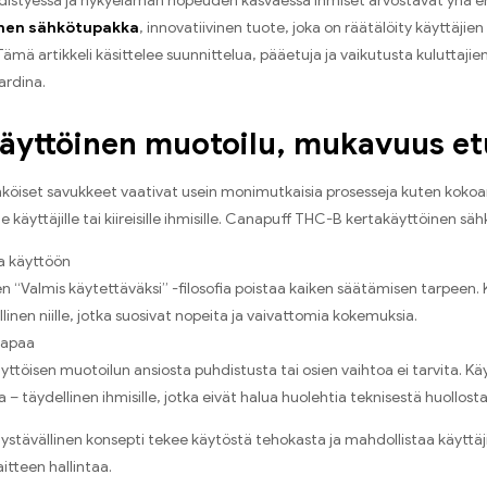
distyessä ja nykyelämän nopeuden kasvaessa ihmiset arvostavat yhä e
inen sähkötupakka
, innovatiivinen tuote, joka on räätälöity käyttäjie
ämä artikkeli käsittelee suunnittelua, pääetuja ja vaikutusta kuluttajien
rdina.
äyttöinen muotoilu, mukavuus etu
hköiset savukkeet vaativat usein monimutkaisia prosesseja kuten kokoami
le käyttäjille tai kiireisille ihmisille. Canapuff THC-B kertakäyttöinen 
a käyttöön
n “Valmis käytettäväksi” -filosofia poistaa kaiken säätämisen tarpeen. K
linen niille, jotka suosivat nopeita ja vaivattomia kokemuksia.
vapaa
yttöisen muotoilun ansiosta puhdistusta tai osien vaihtoa ei tarvita. K
a – täydellinen ihmisille, jotka eivät halua huolehtia teknisestä huollosta
ystävällinen konsepti tekee käytöstä tehokasta ja mahdollistaa käyttä
itteen hallintaa.