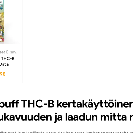
kertakäyttöiset E-savut
,
Kertakäyttöiset sähkötupakat Irlanti
,
Kertakäyttöiset sähkö
f THC-B
Osta
,98
uff THC-B kertakäyttöinen
kavuuden ja laadun mitta 