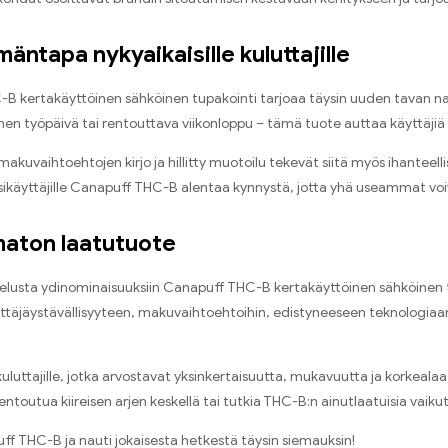
mäntapa nykyaikaisille kuluttajille
 kertakäyttöinen sähköinen tupakointi tarjoaa täysin uuden tavan naut
inen työpäivä tai rentouttava viikonloppu – tämä tuote auttaa käyttäj
akuvaihtoehtojen kirjo ja hillitty muotoilu tekevät siitä myös ihanteellis
sikäyttäjille Canapuff THC-B alentaa kynnystä, jotta yhä useammat voi
aton laatutuote
elusta ydinominaisuuksiin Canapuff THC-B kertakäyttöinen sähköinen tu
ttäjäystävällisyyteen, makuvaihtoehtoihin, edistyneeseen teknologiaan 
 kuluttajille, jotka arvostavat yksinkertaisuutta, mukavuutta ja korkeal
rentoutua kiireisen arjen keskellä tai tutkia THC-B:n ainutlaatuisia vaik
ff THC-B ja nauti jokaisesta hetkestä täysin siemauksin!