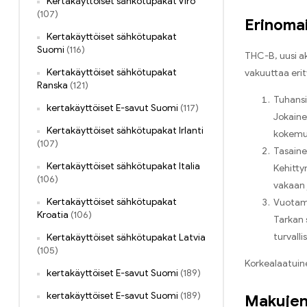
Kertakäyttöiset sähkötupakat Viro
(107)
Erinoma
Kertakäyttöiset sähkötupakat
Suomi
(116)
THC-B, uusi a
Kertakäyttöiset sähkötupakat
vakuuttaa erity
Ranska
(121)
Tuhansi
kertakäyttöiset E-savut Suomi
(117)
Jokaine
Kertakäyttöiset sähkötupakat Irlanti
kokemu
(107)
Tasaine
Kertakäyttöiset sähkötupakat Italia
Kehitty
(106)
vakaan 
Kertakäyttöiset sähkötupakat
Vuotam
Kroatia
(106)
Tarkan 
turvalli
Kertakäyttöiset sähkötupakat Latvia
(105)
Korkealaatuine
kertakäyttöiset E-savut Suomi
(189)
kertakäyttöiset E-savut Suomi
(189)
Makujen