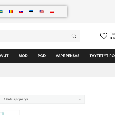
Toi
3
K
AVUT
MOD
POD
VAPE PENSAS
TÄYTETYT PO