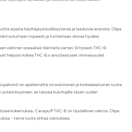
tia arjesta käyttäjäystävällisyytensä ja laadunsa ansiosta. Olipa
iä rentoutumaan nopeasti ja tuntemaan olonsa hyväksi.
en valinnan sosiaalisia tilanteita varten. Erityisesti THC-B-
vat helposti kokea THC-B:n ainutlaatuiset ominaisuudet.
pakointi on epäilemättä innovatiivinen ja korkealaatuinen tuote.
ja kestävyyteen, se tarjoaa kuluttajille täysin uuden
aatuisia kokemuksia, Canapuff THC-B on täydellinen valinta. Olipa
utuksia – tämä tuote ylittää odotuksesi.