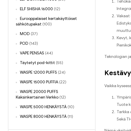
Tehoka
Integro
ELF SHISHA 16000
(12)
Vakaat 
Eurooppalaiset kertakäyttöiset
Edistyk
sähkötupakat
(100)
muuttu
MOD
(37)
Kevyt, 
POD
(143)
Pieniko
VAPE PENSAS
(44)
Teknologian ja
Täytetyt pod-kittit
(55)
Kestävyy
WASPE 12000 PUFFS
(24)
WASPE 15000 PUFFIA
(22)
Vaikka kysees
WASPE 20000 PUFFS
Kaksinkertainen Verkko
(12)
Ympäris
Tuote k
WASPE 5000 HENKÄYSTÄ
(10)
Tarkka 
WASPE 8000 HENKÄYSTÄ
(11)
Sekä TH
Nämä yksityisk