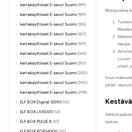
kertakäyttöiset E-savut Suomi
(189)
Monipuolisia k
kertakäyttöiset E-savut Suomi
(189)
Tuorei
kertakäyttöiset E-savut Suomi
(155)
Klassik
kertakäyttöiset E-savut Suomi
(157)
Makeat 
kertakäyttöiset E-savut Suomi
(159)
Vanilja
Ainutla
kertakäyttöiset E-savut Suomi
(160)
Luovat 
kertakäyttöiset E-savut Suomi
(301)
jotain u
kertakäyttöiset E-savut Suomi
(300)
Suuri makuvaih
kertakäyttöiset E-savut Suomi
(300)
juhlat, seurust
kertakäyttöiset E-savut Suomi
(298)
Kestävä 
ELF BOX Digital 12000
(12)
ELF BOX LS15000
(12)
Sähkötupakan 
ELF BOX PULSE X
(10)
loistaa:
ELF BOX RGB14000
(20)