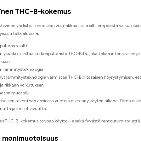
inen THC-B-kokemus
ktiivinen yhdiste, tunnetaan voimakkaasta ja silti lempeästä vaikutuk
isesti tällä alueella:
puhdas sisältö
n yksikkö sisältää korkeapuhdasta THC-B:tä, joka takaa intensiivisen ja
ksen.
n lämmitysteknologia
nyt lämmitysteknologia varmistaa THC-B:n tasaisen höyrystymisen, est
ja rikkaan vaikutuksen.
aton muotoilu
sisäisen rakenteen ansiosta vuotoja ei esiinny käytön aikana. Tämä ei 
suutta ja luotettavuutta.
n THC-B-kokemus tarjoaa käyttäjille sekä fyysistä rentoutumista että l
 monimuotoisuus