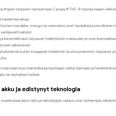
uluttajien tarpeisiin vastaamaan Canapuff THC-B tarjoaa laajan valikoima
ta hedelmämakuja
ot kuten mansikka, mango tai vesimeloni ovat täydellisiä luonnollisten m
vaniljavaihtoehdot
- ja karamellimaut tarjoavat miellyttävän makeuden ja ovat ihanteellisia
atuiset sekoitukset
yhdistelmät kuten trooppiset hedelmät tai sitruunaminttu tarjoavat yksil
utta.
toehtojen kirjo mahdollistaa käyttäjien valita tilanteen ja henkilöko
elu tai rauhalliset hetket.
akku ja edistynyt teknologia
maailmassa akun teho ja teknologian vakaus ovat tärkeimpiä näkökoh