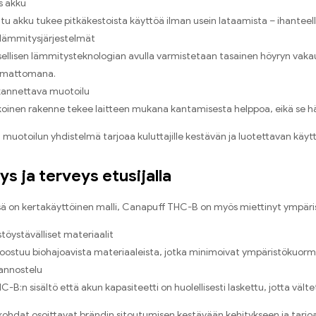
s akku
itu akku tukee pitkäkestoista käyttöä ilman usein lataamista – ihanteel
lämmitysjärjestelmät
sellisen lämmitysteknologian avulla varmistetaan tasainen höyryn vaka
mattomana.
kannettava muotoilu
koinen rakenne tekee laitteen mukana kantamisesta helppoa, eikä se hä
 muotoilun yhdistelmä tarjoaa kuluttajille kestävän ja luotettavan kä
s ja terveys etusijalla
sä on kertakäyttöinen malli, Canapuff THC-B on myös miettinyt ympäri
töystävälliset materiaalit
oostuu biohajoavista materiaaleista, jotka minimoivat ympäristökuormit
annostelu
C-B:n sisältö että akun kapasiteetti on huolellisesti laskettu, jotta väl
ohdat osoittavat brändin sitoutumisen kestävään kehitykseen ja tarjoa