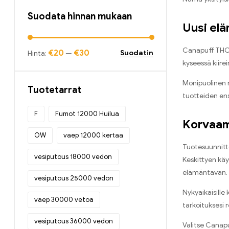
Suodata hinnan mukaan
Uusi elä
Canapuff THC-B
€20
€30
Suodatin
Hinta:
—
kyseessä kiire
Monipuolinen m
Tuotetarrat
tuotteiden en
F
Fumot 12000 Huilua
Korvaam
OW
vaep 12000 kertaa
Tuotesuunnitt
vesiputous 18000 vedon
Keskittyen käy
elämäntavan.
vesiputous 25000 vedon
Nykyaikaisille
vaep 30000 vetoa
tarkoituksesi 
vesiputous 36000 vedon
Valitse Canapu