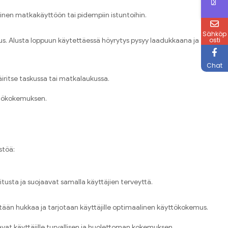
linen matkakäyttöön tai pidempiin istuntoihin.
Sähköp
osti
us. Alusta loppuun käytettäessä höyrytys pysyy laadukkaana ja
Chat
iritse taskussa tai matkalaukussa.
yttökokemuksen.
stöä:
usta ja suojaavat samalla käyttäjien terveyttä.
tetään hukkaa ja tarjotaan käyttäjille optimaalinen käyttökokemus.
vat käyttäjille turvallisen ja huolettoman kokemuksen.