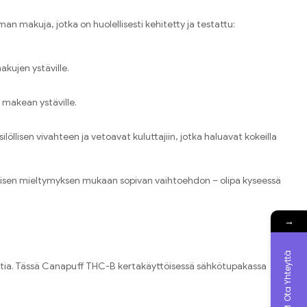
n makuja, jotka on huolellisesti kehitetty ja testattu:
akujen ystäville.
 makean ystäville.
öllisen vivahteen ja vetoavat kuluttajiin, jotka haluavat kokeilla
htaisen mieltymyksen mukaan sopivan vaihtoehdon – olipa kyseessä
→
Ota Yhteyttä
tia. Tässä Canapuff THC-B kertakäyttöisessä sähkötupakassa