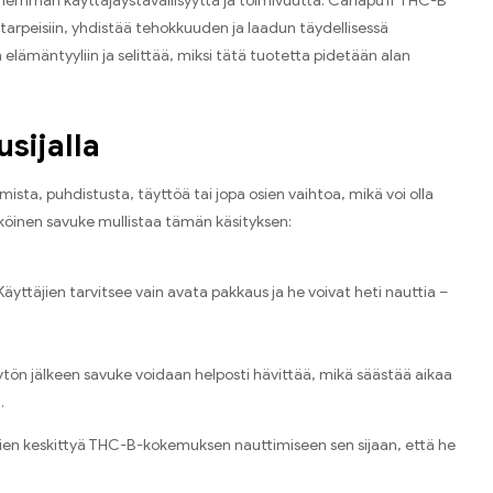
nemmän käyttäjäystävällisyyttä ja toimivuutta. Canapuff THC-B
n tarpeisiin, yhdistää tehokkuuden ja laadun täydellisessä
 elämäntyyliin ja selittää, miksi tätä tuotetta pidetään alan
sijalla
sta, puhdistusta, täyttöä tai jopa osien vaihtoa, mikä voi olla
sähköinen savuke mullistaa tämän käsityksen:
äyttäjien tarvitsee vain avata pakkaus ja he voivat heti nauttia –
äytön jälkeen savuke voidaan helposti hävittää, mikä säästää aikaa
.
jien keskittyä THC-B-kokemuksen nauttimiseen sen sijaan, että he