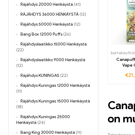
Räjähdys 20000 Henkäystä
(41)
RÄJÄHDYS 36000 HENKÄYSTÄ
(12)
Räjähdys 50000 Henkäystä
(12)
Bang Box 12000 Puffs
(26)
Räjähdyslaatikko 15000 Henkäystä
(22)
Canapuf
Räjähdyslaatikko 9000 Henkäystä
Vape 
(12)
€
21
Räjähdys KUNINGAS
(22)
Räjähdys Kuningas 12000 Henkäystä
(11)
Canap
Räjähdys Kuningas 15000 Henkäystä
(18)
on mu
Räjähdys Kuningas 25000
Henkäystä
(24)
Bang King 30000 Henkäystä
(11)