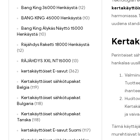
Teknologian e
Bang King 36000 Henkäystä
(12)
kertakäyttö
harmoniassa. T
BANG KING 45000 Henkäystä
(10)
uudena standa
Bang King Älykäs Näyttö 15000
Henkäystä
(10)
Kertak
Räjähdys Raketti 18000 Henkäystä
(12)
Perinteiset sä
RÄJÄHDYS XXL NT15000
(13)
hankalaa uusil
kertakäyttöiset E-savut
(362)
Valmiin
Kertakäyttöiset sähkötupakat
Tuottee
Belgia
(119)
ihanteel
Kertakäyttöiset sähkötupakat
Huolto
Bulgaria
(118)
Kertakä
Kertakäyttöiset sähkötupakat
ja vaiva
Tanska
(118)
Tämä käyttäjä
kertakäyttöiset E-savut Suomi
(117)
murehtisivat la