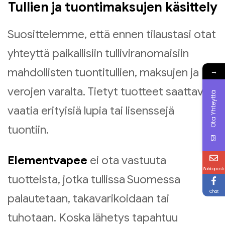
Tullien ja tuontimaksujen käsittely
Suosittelemme, että ennen tilaustasi otat
yhteyttä paikallisiin tulliviranomaisiin
mahdollisten tuontitullien, maksujen ja
→
verojen varalta. Tietyt tuotteet saattavat
Ota Yhteyttä
vaatia erityisiä lupia tai lisenssejä
tuontiin.
Elementvapee
ei ota vastuuta
Sähköposti
tuotteista, jotka tullissa Suomessa
Chat
palautetaan, takavarikoidaan tai
tuhotaan. Koska lähetys tapahtuu