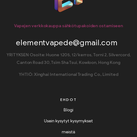
Vapejen verkkokauppa sähkötupakoiden ostamiseen
elementvapede@gmail.com
YRITYKSEN Osoite: Huone 1205, 12/kerros, Torni 2, Silvercord,
Canton Road 30, Tsim Sha Tsui, Kowloon, Hong Kong
YHTIÖ: Xinghai International Trading Co., Limited
EHDOT
Blogi
Usein kysytyt kysymykset
meistä