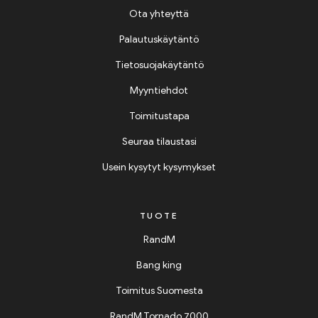
Ota yhteyttä
Palautuskäytäntö
Tietosuojakäytäntö
Myyntiehdot
Toimitustapa
Seuraa tilaustasi
Usein kysytyt kysymykset
TUOTE
RandM
Bang king
Toimitus Suomesta
RandM Tornado 7000