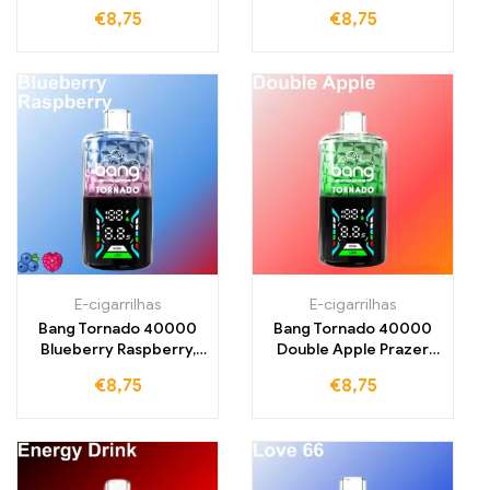
Mistura frutada de
refrescante e limão
€
8,75
€
8,75
mirtilos e uvas
para 40000 tragos
E-cigarrilhas
E-cigarrilhas
Bang Tornado 40000
Bang Tornado 40000
Blueberry Raspberry,
Double Apple Prazer
mirtilo fresco
refrescante de maçã
€
8,75
€
8,75
encontra-se com
com frutado intenso
framboesa suculenta