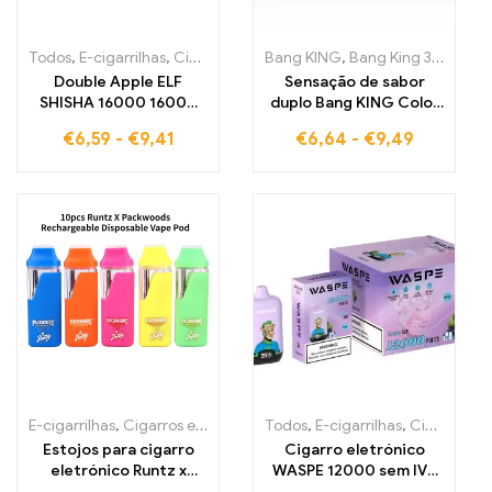
Todos
,
E-cigarrilhas
,
Cigarros eletrónicos descartáveis Estónia
Bang KING
,
Bang King 30000 Puffs
,
Cig
Double Apple ELF
Sensação de sabor
SHISHA 16000 16000
duplo Bang KING Color
Puffs O vape livre de
30000 Puffs Energia e
€
6,59
-
€
9,41
€
6,64
-
€
9,49
impostos para o sabor
frescura em cada
clássico de maçã
vaporização RED BULL e
BLUEBERRY
WATERMELON 30000
Puffs Cigarro
eletrónico descartável
E-cigarrilhas
,
Cigarros eletrónicos descartáveis Portugal
Todos
,
E-cigarrilhas
,
Cigarros eletrónicos descartáveis Bélgica
,
Cigarros
Estojos para cigarro
Cigarro eletrónico
eletrónico Runtz x
WASPE 12000 sem IVA
Packwoods
12000 tragos GRAPE