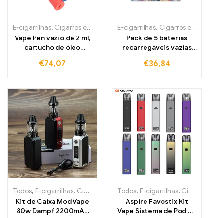
E-cigarrilhas
,
Cigarros eletrónicos descartáveis Portugal
E-cigarrilhas
,
Cigarros eletrónicos descartáveis Portugal
,
Cigarros
Vape Pen vazio de 2 ml,
Pack de 5 baterias
cartucho de óleo
recarregáveis vazias
grosso, bateria de 650
para cartuchos Puffla
€
74,07
€
36,84
mAh, vaporizador de
Vape Pen
cera
Todos
,
E-cigarrilhas
,
Cigarros eletrónicos descartáveis Portugal
Todos
,
E-cigarrilhas
,
Cigarros eletrónicos descartáveis Portugal
,
C
Kit de Caixa Mod Vape
Aspire Favostix Kit
80w Dampf 2200mAh
Vape Sistema de Pod de