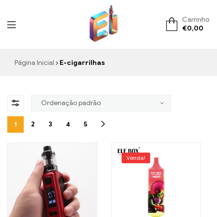
Carrinho
€
0,00
ElementVape.de
Página Inicial
E-cigarrilhas
1
2
3
4
5
Venda!