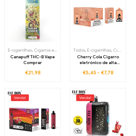
E-cigarrilhas
,
Cigarros eletrónicos descartáveis Irlanda
Todos
,
E-cigarrilhas
,
,
Cigarros eletrónicos descartáveis Estónia
Cigarros e
Canapuff THC-B Vape
Cherry Cola Cigarro
Comprar
eletrónico de alta
qualidade com grande
€
21,98
€
5,45
-
€
7,78
puxada 12000 Vape ELF
BOX Digital 12000
Venda!
Venda!