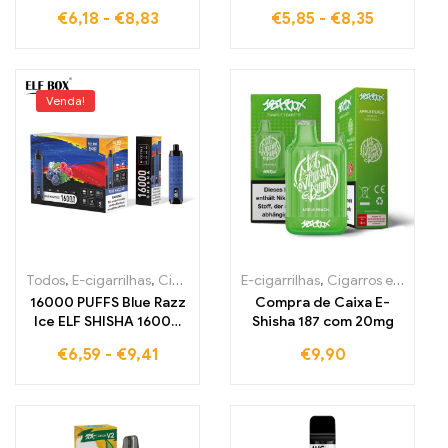
refrescante sem
Venda direta da fábrica
€
6,18
-
€
8,83
€
5,85
-
€
8,35
impostos Grape Ice
para cigarros
Smo ELF BOX
eletrônicos de alta
RGB14000 garante o
qualidade
hit perfeito
Venda!
Todos
,
E-cigarrilhas
,
Cigarros eletrónicos descartáveis Estónia
E-cigarrilhas
,
Cigarros eletrónicos descartáveis Irlanda
,
Cig
16000 PUFFS Blue Razz
Compra de Caixa E-
Ice ELF SHISHA 16000
Shisha 187 com 20mg
Qualidade premium
€
6,59
-
€
9,41
€
9,90
para fumadores
exigentes