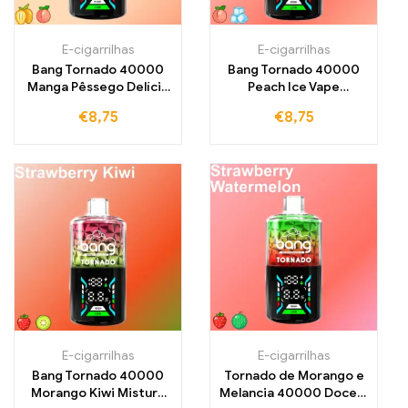
E-cigarrilhas
E-cigarrilhas
Bang Tornado 40000
Bang Tornado 40000
Manga Pêssego Delícia
Peach Ice Vape
exótica e frutada com
descartável –
€
8,75
€
8,75
manga suculenta e
Combinação
pêssego doce
refrescante de
pêssego suculento e
hortelã fresca
E-cigarrilhas
E-cigarrilhas
Bang Tornado 40000
Tornado de Morango e
Morango Kiwi Mistura
Melancia 40000 Doce e