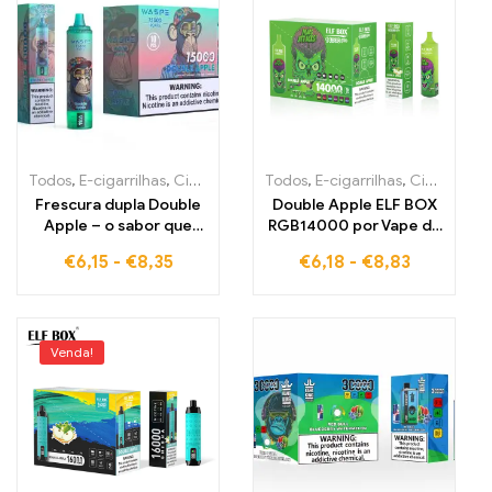
Todos
,
E-cigarrilhas
,
Cigarros eletrónicos descartáveis Bélgica
Todos
,
E-cigarrilhas
,
Cigarros eletrónicos descartáveis Estónia
,
Ci
Frescura dupla Double
Double Apple ELF BOX
Apple – o sabor que
RGB14000 por Vape de
torna cada tragada
prazer livre de
€
6,15
-
€
8,35
€
6,18
-
€
8,83
inesquecível
impostos para duplo
prazer frutado
Venda!