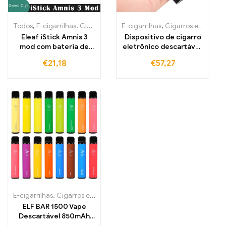
Todos
,
E-cigarrilhas
,
Cigarros eletrónicos descartáveis Portugal
E-cigarrilhas
,
Cigarros eletrónicos descartáveis Portugal
,
C
Eleaf iStick Amnis 3
Dispositivo de cigarro
mod com bateria de
eletrônico descartável,
900mAh e vape
bateria recarregável
€
21,18
€
57,27
de 350-mAh
E-cigarrilhas
,
Cigarros eletrónicos descartáveis Portugal
,
Cigarros
ELF BAR 1500 Vape
Descartável 850mAh
1500 Puffs