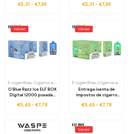
um sabor frutado de
tragos de uma mistura
€
5,31
-
€
7,59
€
5,31
-
€
7,59
framboesa e melancia
frutada de morango
para uma experiência
doce e kiwi exótico.
de vapor incomparável
Este cigarro eletrónico
com até 15000 tragos
de alta qualidade
proporciona uma
Venda!
Venda!
experiência suave de
aspiração pulmonar,
ideal para o mercado
duty-free na Europa
E-cigarrilhas
,
Cigarros eletrónicos descartáveis Estónia
E-cigarrilhas
,
Cigarros eletrónicos descartáveis Estónia
,
Cigarros e
O Blue Razz Ice ELF BOX
Entrega isenta de
Digital 12000 puxadas
impostos de cigarro
Cigarro eletrônico
eletrónico digital
€
5,45
-
€
7,78
€
5,45
-
€
7,78
oferece a melhor
12000 Apple ELF BOX
experiência de
duplo totalmente novo
vaporização
Venda!