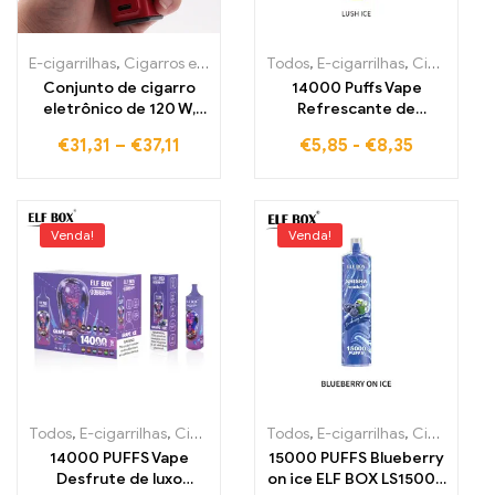
E-cigarrilhas
,
Cigarros eletrónicos descartáveis Portugal
Todos
,
E-cigarrilhas
,
Cigarros eletrónicos descartáveis Estónia
,
Cigarros
Conjunto de cigarro
14000 Puffs Vape
eletrônico de 120 W,
Refrescante de
bateria embutida de
Melancia com
€
31,31
–
€
37,11
€
5,85
-
€
8,35
1800 mAh
Tecnologia RGB Lush
Ice ELF BOX RGB14000
Venda!
Venda!
Todos
,
E-cigarrilhas
,
Cigarros eletrónicos descartáveis Estónia
Todos
,
E-cigarrilhas
,
Cigarros eletrónicos descartáveis Estónia
,
Cig
14000 PUFFS Vape
15000 PUFFS Blueberry
Desfrute de luxo
on ice ELF BOX LS15000