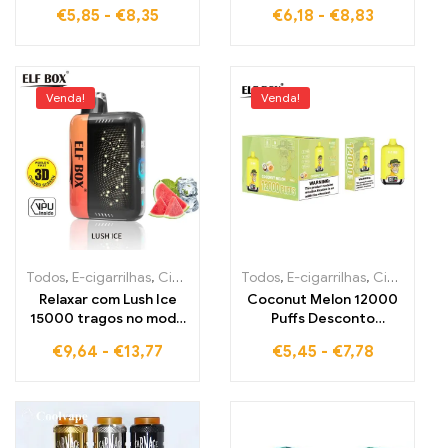
sabor de cereja com
ELF BOX RGB14000 por
€
5,85
-
€
8,35
€
6,18
-
€
8,83
design RGB estiloso
prazer frutado para
14000 PUFFS VAPE
momentos
efervescentes
Venda!
Venda!
Todos
,
E-cigarrilhas
,
Cigarros eletrónicos descartáveis Estónia
Todos
,
E-cigarrilhas
,
Cigarros eletrónicos descartáveis Estónia
,
Cig
Relaxar com Lush Ice
Coconut Melon 12000
15000 tragos no modo
Puffs Desconto
pulsar com a ELF BOX
Atacado Envio Mundial
€
9,64
-
€
13,77
€
5,45
-
€
7,78
PULSE X
ELF BOX Digital 12000
Vape