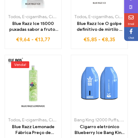
Todos
,
E-cigarrilhas
,
Cigarros eletrónicos descartáveis Estónia
Todos
,
E-cigarrilhas
,
Cigarros eletrónicos descartáveis Estónia
,
Cig
Blue Razz Ice 15000
Blue Razz Ice O golpe
Email
puxadas sabor a frutos
definitivo de mirtilo e
vermelhos gelados com
framboesa com
Chat
€
9,64
-
€
13,77
€
5,85
-
€
8,35
ELF BOX PULSE X
frescura gelada ELF
BOX RGB14000 15000
PUFFS
Venda!
Todos
,
E-cigarrilhas
,
Cigarros eletrónicos descartáveis Estónia
Bang King 12000 Puffs
,
E-cigarri
,
Cig
Blue Razz Lemonade
Cigarro eletrónico
Fábrica Preço de
Blueberry Ice Bang King