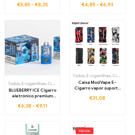
atacado entrega
PUFFS KEY TIPO
€
5,85
-
€
8,35
€
4,85
-
€
6,93
segura ELF BOX
Perfeito para
LS15000
momentos de vapor
fresco
Todos
,
E-cigarrilhas
,
Cigarros eletrónicos descartáveis Portugal
Caixa Mod Vape E-
Todos
,
E-cigarrilhas
,
Cigarros eletrónicos descartáveis Bélgica
,
Ci
Cigarro vapor suporta
BLUEBERRY ICE Cigarro
RDA RDA Electroii
eletrónico premium
€
31,08
sem IVA – Uma
€
6,38
-
€
9,11
experiência
refrescante de mirtilo
doce e frescura WASPE
20000 PUFFS Mesh
Dual
Venda!