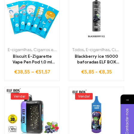
E-cigarrilhas
,
Cigarros eletrónicos descartáveis Portugal
Todos
,
E-cigarrilhas
,
Cigarros eletrónicos descartáveis Estónia
,
Cigarros
Biscuit E-Zigarette
Blackberry ice 15000
Vape Pen Pod 1,0 ml
baforadas ELF BOX
Vapes descartáveis
LS15000 preço de
€
38,55
–
€
51,57
€
5,85
-
€
8,35
atacado mundial envio
produtos isentos de
impostos
Venda!
Venda!
→
Contacte-nos