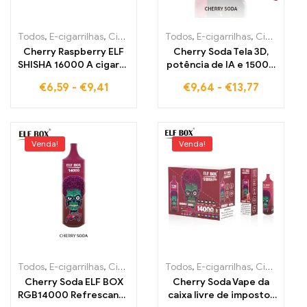
Todos
,
E-cigarrilhas
,
Cigarros eletrónicos descartáveis Estónia
Todos
,
E-cigarrilhas
,
Cigarros eletrónicos descartáveis Estónia
,
Cig
Cherry Raspberry ELF
Cherry Soda Tela 3D,
SHISHA 16000 A cigarro
potência de IA e 15000
eletrônico sem
tragos na ELF BOX
€
6,59
-
€
9,41
€
9,64
-
€
13,77
impostos com deliciosa
PULSE X
mistura de cereja e
amora, 16000 puffs
Venda!
Venda!
Todos
,
E-cigarrilhas
,
Cigarros eletrónicos descartáveis Estónia
Todos
,
E-cigarrilhas
,
Cigarros eletrónicos descartáveis Estónia
,
Cig
Cherry Soda ELF BOX
Cherry Soda Vape da
RGB14000 Refrescante
caixa livre de impostos