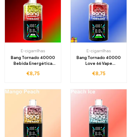
E-cigarrilhas
E-cigarrilhas
Bang Tornado 40000
Bang Tornado 40000
Bebida Energética
Love 66 Vape
Sabor Refrescante para
descartável Mistura
€
8,75
€
8,75
40000 tragos
exótica de fruta com
frescura refrescante