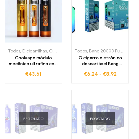
Todos
,
E-cigarrilhas
,
Cigarros eletrónicos descartáveis Portugal
Todos
,
Bang 20000 Puffs
,
E-ciga
,
C
Coolvape módulo
O cigarro eletrônico
mecânico ultrafino com
descartável Bang
bateria 18650 Vape
20000Puff com
€
43,61
€
6,24
-
€
8,92
BLUEBERRY ICE
oferece-lhe o máximo
prazer de vapor e
sabor frutado gelado,
perfeito para levar
consigo
ESGOTADO
ESGOTADO