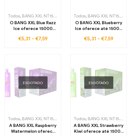
Todos
,
BANG XXL NT15000
,
E-cigarrilhas
Todos
,
BANG XXL NT15000
,
Cigarros eletrónicos de
,
E-c
O BANG XXL Blue Razz
O BANG XXL Blueberry
Ice oferece 15000
Ice oferece até 15000
tragos de um sabor
tragos de um delicioso
€
5,31
-
€
7,59
€
5,31
-
€
7,59
azedo de mirtilo com
aroma de mirtilo
frescura gelada
combinado com
frescura gelada
ESGOTADO
ESGOTADO
Todos
,
BANG XXL NT15000
,
E-cigarrilhas
Todos
,
BANG XXL NT15000
,
Cigarros eletrónicos de
,
E-c
A BANG XXL Raspberry
A BANG XXL Strawberry
Watermelon oferece
Kiwi oferece até 15000