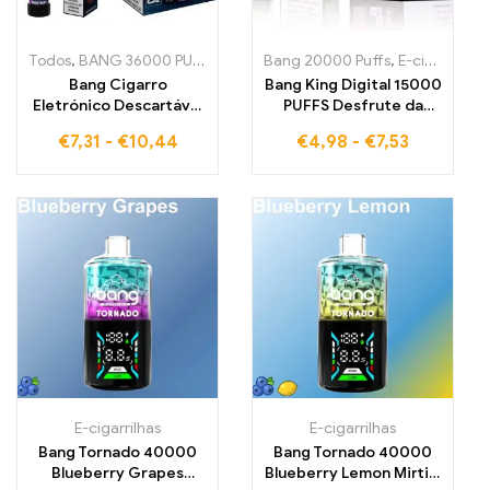
Todos
,
BANG 36000 PUFFS
,
E-cigarrilhas
Bang 20000 Puffs
,
Cigarros eletrónicos des
,
E-cigarrilhas
Bang Cigarro
Bang King Digital 15000
Eletrónico Descartável
PUFFS Desfrute da
36000 Puffs repleto
experiência de vapor
€
7,31
-
€
10,44
€
4,98
-
€
7,53
das mais doces Mixed
definitiva
Fruits para uma
derradeira experiência
de vaporização graças
à Mesh Coil
E-cigarrilhas
E-cigarrilhas
Bang Tornado 40000
Bang Tornado 40000
Blueberry Grapes
Blueberry Lemon Mirtilo