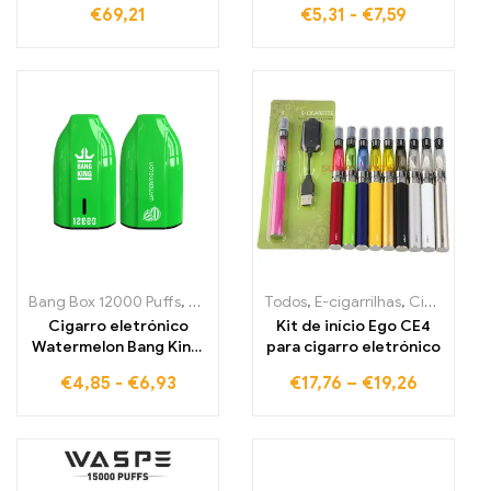
€
69,21
€
5,31
-
€
7,59
ICE líquido 20 ml
conector Tipo-C
Bang Box 12000 Puffs
,
E-cigarrilhas
Todos
,
Cigarros eletrónicos descartá
,
E-cigarrilhas
,
Cigarros eletrónicos descartáveis Portugal
Cigarro eletrónico
Kit de início Ego CE4
Watermelon Bang King,
para cigarro eletrónico
vapor perfeito para
€
4,85
-
€
6,93
€
17,76
–
€
19,26
12000 tragos