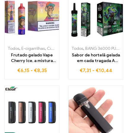
Todos
,
E-cigarrilhas
,
Cigarros eletrónicos descartáveis Bélgica
Todos
,
BANG 36000 PUFFS
,
E-ci
,
Ci
Frutado gelado Vape
Sabor de hortelã gelada
Cherry Ice, a mistura
em cada tragada A
perfeita de cerejas
cigarrilha eletrónica
€
6,15
-
€
8,35
€
7,31
-
€
10,44
doces e frescura
descartável Bang com
gelada WASPE 15000
36000 Puff e Mesh Coil
PUFFS
para o máximo frescor