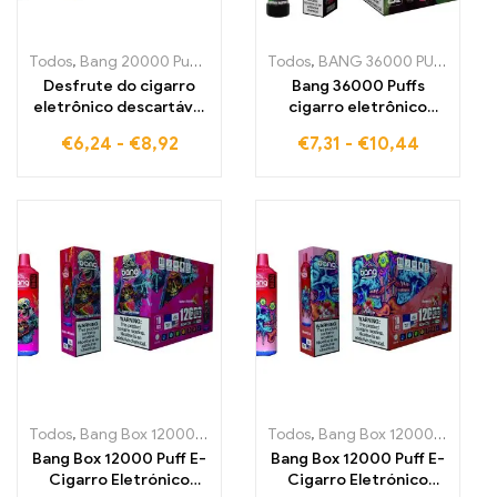
Todos
,
Bang 20000 Puffs
,
Bang KING
Todos
,
E-cigarrilhas
,
BANG 36000 PUFFS
,
Cigarros elet
,
E-ci
Desfrute do cigarro
Bang 36000 Puffs
eletrônico descartável
cigarro eletrônico
Bang 20000Puffs com
descartável A mistura
€
6,24
-
€
8,92
€
7,31
-
€
10,44
sabor completo de
perfeita de Mirtilo,
BLUEBERRY
Amora e Mesh Coil
WATERMELON para uma
inovador para 36000
experiência de vapor
viagens intensas e
refrescante e uniforme
frutadas
graças à avançada
tecnologia Dual Mesh
Todos
,
Bang Box 12000 Puffs
,
E-cigarrilhas
Todos
,
Bang Box 12000 Puffs
,
Cigarros eletrónicos d
,
E-
Bang Box 12000 Puff E-
Bang Box 12000 Puff E-
Cigarro Eletrónico
Cigarro Eletrónico