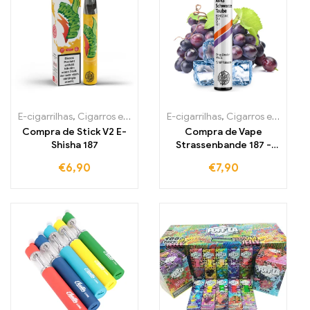
E-cigarrilhas
,
Cigarros eletrónicos descartáveis Irlanda
E-cigarrilhas
,
Cigarros eletrónicos descartáveis Irlanda
,
Cigarros e
Compra de Stick V2 E-
Compra de Vape
Shisha 187
Strassenbande 187 -
Cigarette eletrónica
€
6,90
€
7,90
descartável