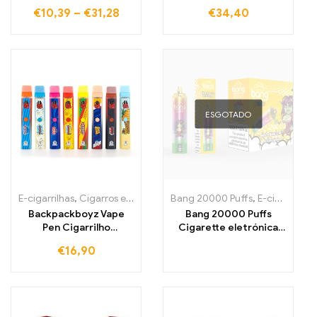
Vape Pen Starter Kit
Cigarro Eletrónico
€
10,39
–
€
31,28
€
34,40
ESGOTADO
E-cigarrilhas
,
Cigarros eletrónicos descartáveis Portugal
Bang 20000 Puffs
,
E-cigarrilhas
,
Cigarros
Backpackboyz Vape
Bang 20000 Puffs
Pen Cigarrilho
Cigarette eletrónica
eletrônico, cartucho de
descartável A escolha
€
16,90
cerâmica vazio
definitiva para
recarregável
entusiastas de vaping