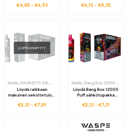
höyrytys 12000
Cherry Ice täydellinen
€
4,85
-
€
6,93
€
6,15
-
€
8,35
pureskelulle
sekoitus makeista
kirsikoista ja kylmästä
raikkaudesta WASPE
15000 PUFFS
LOPPUUNMYYTY
Kaikki
,
RÄJÄHDYS XXL NT15000
,
kertakäyttöiset E-savut
Kaikki
,
Bang Box 12000 Puffs
,
Kertakäy
,
ke
Löydä raikkaan
Löydä Bang Box 12000
makuinen sekoitetuista
Puff sähkötupakka
marjoista BANG XXL
korkealaatuiset
€
5,31
-
€
7,59
€
5,12
-
€
7,31
Mixed Berry Tämä
kertakäyttöiset
korkealaatuinen
sähkötupakat
kertakäyttöinen
herkullisellä Strawberry
sähkötupakka tarjoaa
Mango -maulla 12000
jopa 15000 vetoa ja
vedolle puhdasta