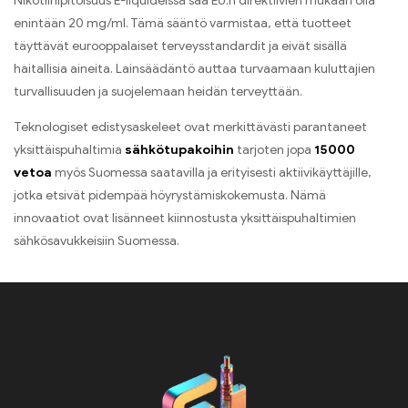
Nikotiinipitoisuus E-liquideissä saa EU:n direktiivien mukaan olla
enintään 20 mg/ml. Tämä sääntö varmistaa, että tuotteet
täyttävät eurooppalaiset terveysstandardit ja eivät sisällä
haitallisia aineita. Lainsäädäntö auttaa turvaamaan kuluttajien
turvallisuuden ja suojelemaan heidän terveyttään.
Teknologiset edistysaskeleet ovat merkittävästi parantaneet
yksittäispuhaltimia
sähkötupakoihin
tarjoten jopa
15000
vetoa
myös Suomessa saatavilla ja erityisesti aktiivikäyttäjille,
jotka etsivät pidempää höyrystämiskokemusta. Nämä
innovaatiot ovat lisänneet kiinnostusta yksittäispuhaltimien
sähkösavukkeisiin Suomessa.