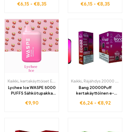
€
6,15
-
€
8,35
€
6,15
-
€
8,35
savukkeiden premium-
ensiluokkaisella
maku persikasta ja
teknologialla.
jäisestä raikkaudesta
WASPE 15000 PUFFS
Kaikki
,
kertakäyttöiset E-savut
,
Kertakäyttöiset sähkötupakat Belg
Kaikki
,
Räjähdys 20000 Henkäystä
Lychee Ice WASPE 5000
Bang 20000Puff
PUFFS Sähkötupakka
kertakäyttöinen e-
Nyt tullivapaa ja
savuke tarjoaa
€
9,90
€
6,24
-
€
8,92
tukkumyyntihinnoin –
täydellisen sekoituksen
Täydellinen sekoitus
mangoa, persikkaa ja
makeaa litshyä ja jäistä
vesimelonia
raikkautta
intensiiviseen
nautintoon ja tasaisesti