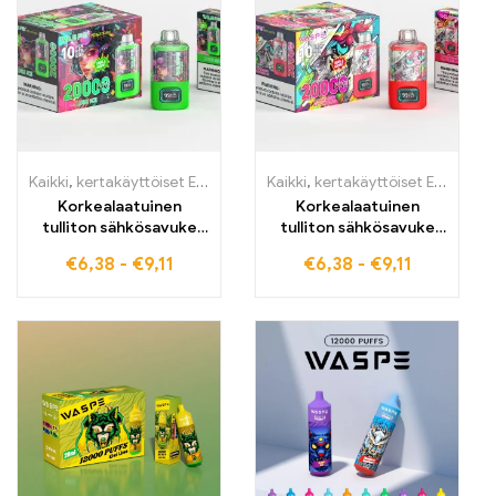
Kaikki
,
kertakäyttöiset E-savut
,
Kertakäyttöiset sähkötupakat Belg
Kaikki
,
kertakäyttöiset E-savut
,
K
Korkealaatuinen
Korkealaatuinen
tulliton sähkösavuke
tulliton sähkösavuke
LUSH ICE WASPE 20000
STRAWBERRY
€
6,38
-
€
9,11
€
6,38
-
€
9,11
PUFFS Dual Mesh
WATERMELON –
intensiiviseen
täydellinen
raikkauteen
hedelmäinen nautinto
mansikalla ja
vesimelonilla WASPE
20000 PUFFS Dual
Mesh