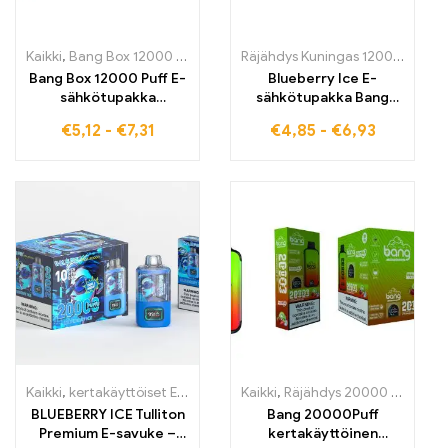
Kaikki
,
Bang Box 12000 Puffs
,
kertakäyttöiset E-savut
,
Kertakäyttö
Räjähdys Kuningas 12000 Henkäystä
Bang Box 12000 Puff E-
Blueberry Ice E-
sähkötupakka
sähkötupakka Bang
korkealaatuiset
King PUFFS KEY TYPE,
€
5,12
-
€
7,31
€
4,85
-
€
6,93
kertakäyttöiset
täydellinen viileisiin
sähkötupakat
höyryhetkiin
Strawberry Lychee -
maulla 12000 puffia
täydellistä nautintoa ja
eksoottista raikkautta
Kaikki
,
kertakäyttöiset E-savut
,
Kertakäyttöiset sähkötupakat Belg
Kaikki
,
Räjähdys 20000 Henkäystä
BLUEBERRY ICE Tulliton
Bang 20000Puff
Premium E-savuke –
kertakäyttöinen