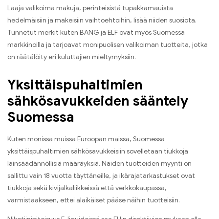
Laaja valikoima makuja, perinteisistä tupakkamauista
hedelmäisiin ja makeisiin vaihtoehtoihin, lisää niiden suosiota.
Tunnetut merkit kuten BANG ja ELF ovat myös Suomessa
markkinoilla ja tarjoavat monipuolisen valikoiman tuotteita, jotka
on räätälöity eri kuluttajien mieltymyksiin.
Yksittäispuhaltimien
sähkösavukkeiden sääntely
Suomessa
Kuten monissa muissa Euroopan maissa, Suomessa
yksittäispuhaltimien sähkösavukkeisiin sovelletaan tiukkoja
lainsäädännöllisiä määräyksiä. Näiden tuotteiden myynti on
sallittu vain 18 vuotta täyttäneille, ja ikärajatarkastukset ovat
tiukkoja sekä kivijalkaliikkeissä että verkkokaupassa,
varmistaakseen, ettei alaikäiset pääse näihin tuotteisiin.