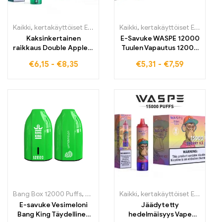
Kaikki
,
kertakäyttöiset E-savut
,
Kertakäyttöiset sähkötupakat Belg
Kaikki
,
kertakäyttöiset E-savut
,
K
Kaksinkertainen
E-Savuke WASPE 12000
raikkaus Double Apple –
Tuulen Vapautus 12000
maku, joka tekee
Typpiä GRAPE ICE 20 ml
€
6,15
-
€
8,35
€
5,31
-
€
7,59
jokaisesta vedosta
Neste Typ-C
unohtumattoman
Latausliitäntä
Bang Box 12000 Puffs
,
kertakäyttöiset E-savut
Kaikki
,
kertakäyttöiset E-savut
,
Kertakäyttöiset sä
,
K
E-savuke Vesimeloni
Jäädytetty
Bang King Täydellinen
hedelmäisyys Vape