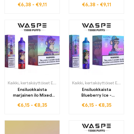
LEMONADE –
BUBBLEGUM Yhdistävä
€
6,38
-
€
9,11
€
6,38
-
€
9,11
makuelämys marjoista
houkutteleva
ja sitruunasta
yhdistelmä purukumia
ja vesimelonia WASPE
20000 PUFFS Dual
Mesh
Kaikki
,
kertakäyttöiset E-savut
,
Kertakäyttöiset sähkötupakat Belg
Kaikki
,
kertakäyttöiset E-savut
,
K
Ensiluokkaista
Ensiluokkaista
marjainen ilo Mixed
Blueberry Ice -
Berries –
sähkötupakka Nyt
€
6,15
-
€
8,35
€
6,15
-
€
8,35
Korkealaatuiset
tullivapaasti saatavilla
sähkötupakat
tukkumyyntinä,
tukkumyyntiin,
täydellinen sekoitus
takuuvarmalla
mehukkaita mustikoita
hedelmänautinnolla
ja kylmää raikkautta