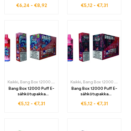
sähkötupakka nauti
korkealaatuiset
€
6,24
-
€
8,92
€
5,12
-
€
7,31
täyteläisestä
kertakäyttöiset
BLUEBERRY
sähkötupakat raikkaalla
WATERMELON -mausta
Raspberry Watermelon
raikkaan ja tasaisen
-maulla 12000 puffia
höyrystämiskokemukse
puhdasta höyryä –
n saavuttamiseksi
täydellinen
edistyksellisen Dual
hedelmäisen
Mesh -teknologian
raikkaaseen
ansiosta
höyrystämiseen
jokaisessa tilanteessa
Kaikki
,
Bang Box 12000 Puffs
,
kertakäyttöiset E-savut
Kaikki
,
Bang Box 12000 Puffs
,
Kertakäyttö
,
ke
Bang Box 12000 Puff E-
Bang Box 12000 Puff E-
sähkötupakka
sähkötupakka
korkealaatuiset
korkealaatuiset
€
5,12
-
€
7,31
€
5,12
-
€
7,31
kertakäyttöiset
kertakäyttöiset
sähkötupakat raikkaalla
sähkötupakat raikkaalla
Strawberry Ice -maulla
Strawberry Juice -
12000 puffia puhdasta
maulla 12000 puffia
nautintoa – täydellinen
jatkuvaa höyrystämistä