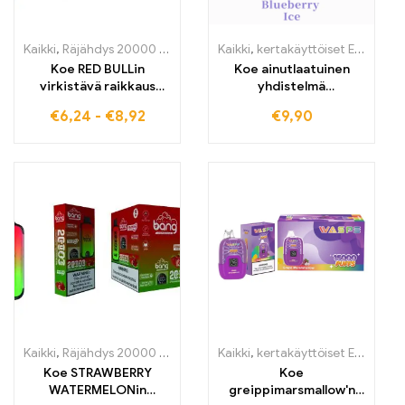
Kaikki
,
Räjähdys 20000 Henkäystä
Kaikki
,
kertakäyttöiset E-savut
,
kertakäyttöiset E-savut
,
Kertak
,
K
Koe RED BULLin
Koe ainutlaatuinen
virkistävä raikkaus
yhdistelmä
Bang 20000Puff
mustikkamaun ja
€
6,24
-
€
8,92
€
9,90
kertakäyttöisessä E-
raikkauden kanssa
savukkeessa ja nauti
Blueberry Ice E-
tasaisesta höyrystä ja
savukkeessa WASPE
intensiivisestä mausta
5000 PUFFS -
Dual Meshin kanssa
sähkösavuke, tullivapaa
ja edullinen
Kaikki
,
Räjähdys 20000 Henkäystä
Kaikki
,
kertakäyttöiset E-savut
,
kertakäyttöiset E-savut
,
Kertak
,
K
Koe STRAWBERRY
Koe
WATERMELONin
greippimarsmallow'n