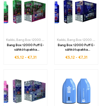
pitkäkestoiseen
höyrystämiseen
jokaisessa tilanteessa
Kaikki
,
Bang Box 12000 Puffs
,
kertakäyttöiset E-savut
Kaikki
,
Bang Box 12000 Puffs
,
Kertakäyttö
,
ke
Bang Box 12000 Puff E-
Bang Box 12000 Puff E-
sähkötupakka
sähkötupakka
korkealaatuiset
korkealaatuiset
€
5,12
-
€
7,31
€
5,12
-
€
7,31
kertakäyttöiset
kertakäyttöiset
sähkötupakat
sähkötupakat
herkullisella
mystisellä Black Dragon
Watermelon Bubble
Ice -maulla 12000 puffia
Gum -maulla 12000
intensiivistä
puffia unohtumatonta
höyrystämistä
nautintoa – täydellinen
täydellinen viileän
intensiiviseen ja
eksoottisen
pitkäkestoiseen
makuelämyksen
höyrystämiseen
saavuttamiseksi