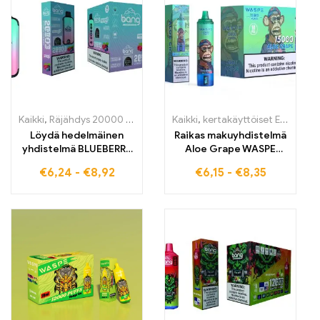
intensiivisen
nautintoa jokaisessa
keuhkoimukokemuksen,
tilanteessa
ihanteellinen Duty-
Free-ostajille
Suomessa
Kaikki
,
Räjähdys 20000 Henkäystä
Kaikki
,
kertakäyttöiset E-savut
,
kertakäyttöiset E-savut
,
Kertak
,
K
Löydä hedelmäinen
Raikas makuyhdistelmä
yhdistelmä BLUEBERRY
Aloe Grape WASPE
RASPBERRY Bang
15000 Puffs
€
6,24
-
€
8,92
€
6,15
-
€
8,35
20000Puff
hedelmäisestä ja
kertakäyttöisessä
virkistävästä
sähkötupakassa ja koe
viinirypäle-Aloe -
vertaansa vailla oleva
fuusiosta
höyrynautinto