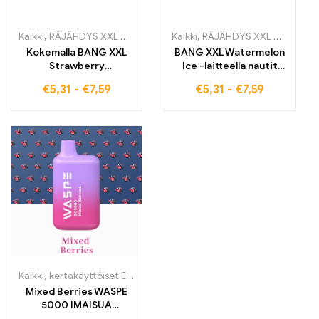
Kaikki
,
RÄJÄHDYS XXL NT15000
,
kertakäyttöiset E-savut
Kaikki
,
RÄJÄHDYS XXL NT15000
,
Kertakäy
Kokemalla BANG XXL
BANG XXL Watermelon
Strawberry
Ice -laitteella nautit
Watermelon -tuotetta
15000 henkäystä
€
5,31
-
€
7,59
€
5,31
-
€
7,59
voit nauttia jopa 15000
täydellisestä
pureskelua tuoreesta
yhdistelmästä tuoretta
hedelmäisestä
vesimelonia ja viileää
makuelämyksestä. Tämä
jäätä. Tämä
korkealaatuinen
korkealaatuinen
elektroninen
kertakäyttöinen
kertakäyttöinen savuke
sähkösavuke takaa
tarjoaa lempeän
intensiivisen keuhkojen
keuhkopuhdistuksen ja
imukokemuksen ja on
on ihanteellinen
ihanteellinen
Euroopan tullivapaissa
tullittomille asiakkaille
myymälöissä.
Euroopassa
Kaikki
,
kertakäyttöiset E-savut
,
Kertakäyttöiset sähkötupakat Belg
Mixed Berries WASPE
5000 IMAISUA
sähkötupakka nyt