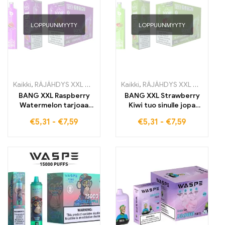
LOPPUUNMYYTY
LOPPUUNMYYTY
Kaikki
,
RÄJÄHDYS XXL NT15000
,
kertakäyttöiset E-savut
Kaikki
,
RÄJÄHDYS XXL NT15000
,
Kertakäy
BANG XXL Raspberry
BANG XXL Strawberry
Watermelon tarjoaa
Kiwi tuo sinulle jopa
hedelmäisen vadelma-
15000 vetoa
€
5,31
-
€
7,59
€
5,31
-
€
7,59
vesimeloni-
hedelmäisestä
makuelämyksen, joka
sekoituksesta, jossa on
kestää jopa 15000
makeaa mansikkaa ja
vetoa
eksoottista kiiviä Tämä
korkealaatuinen
sähköinen savuke
tarjoaa pehmeän
keuhkojen
imukokemuksen,
ihanteellinen Euroopan
tax free -markkinoille