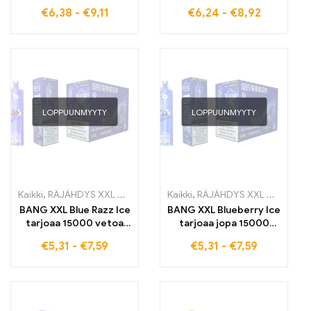
Virkistävä nautinto
sähkötupakka
€
6,38
-
€
9,11
€
6,24
-
€
8,92
makeasta mustikasta ja
STRAWBERRY KIWI
viileästä raikkaudesta
yhdistää mehukkaan
WASPE 20000 PUFFS
mansikan ja eksoottisen
Dual Mesh
kiivin maun
unohtumattoman
höyrykokemuksen
saavuttamiseksi
LOPPUUNMYYTY
LOPPUUNMYYTY
Kaikki
,
RÄJÄHDYS XXL NT15000
,
kertakäyttöiset E-savut
Kaikki
,
RÄJÄHDYS XXL NT15000
,
Kertakäy
BANG XXL Blue Razz Ice
BANG XXL Blueberry Ice
tarjoaa 15000 vetoa
tarjoaa jopa 15000
raikkaasta Blue
vetoa herkullista
€
5,31
-
€
7,59
€
5,31
-
€
7,59
Raspberry -mausta
mustikkamakua
jääkylmällä raikkaudella
yhdistettynä jäiseen
raikkauteen