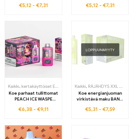
Watermelon -
Ice -makua Bang Box -
€
5,12
-
€
7,31
€
5,12
-
€
7,31
makuelämys Bang Box
sähkösavukkeella.
E-sähkötupakalla –
Korkealaatuiset
korkealaatuiset
kertakäyttöiset
kertakäyttöiset
sähkösavukkeet
sähkötupakat
takaavat maksimaalisen
hedelmäisen
hedelmäisen nautinnon
höyrykokemuksen
ja raikkauden
saavuttamiseksi
LOPPUUNMYYTY
Kaikki
,
kertakäyttöiset E-savut
,
Kertakäyttöiset sähkötupakat Belg
Kaikki
,
RÄJÄHDYS XXL NT15000
Koe parhaat tullittomat
Koe energianjuoman
PEACH ICE WASPE
virkistävä maku BANG
20000 PUFFS Dual
XXL Energy Drink Tämä
€
6,38
-
€
9,11
€
5,31
-
€
7,59
Mesh -mallit
korkealaatuinen
hienostuneeseen
sähkösavuke tarjoaa
makuun
jopa 15000 vedon
intensiivisen keuhkojen
imaisukokemuksen,