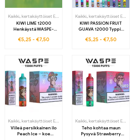
Kaikki
,
kertakäyttöiset E-savut
,
Kertakäyttöiset sähkötupakat Belg
Kaikki
,
kertakäyttöiset E-savut
,
K
KIWI LIME 12000
KIWI PASSION FRUIT
Henkäystä WASPE-
GUAVA 12000 Typpiä
Coole LED-Valot
Viileät LED-valot
€
5,25
-
€
7,50
€
5,25
-
€
7,50
Korkealaatuinen E-
korkealaatuinen E-
savuke
savuke
Tukkumyyntihinta
Tukkumyyntihinta
Kaikki
,
kertakäyttöiset E-savut
,
Kertakäyttöiset sähkötupakat Belg
Kaikki
,
kertakäyttöiset E-savut
,
K
Viileä persikkainen ilo
Teho kohtaa maun
Peach Ice – koe
Pysyvä Strawberry
tullivapaa E-
Watermelon -nautinto