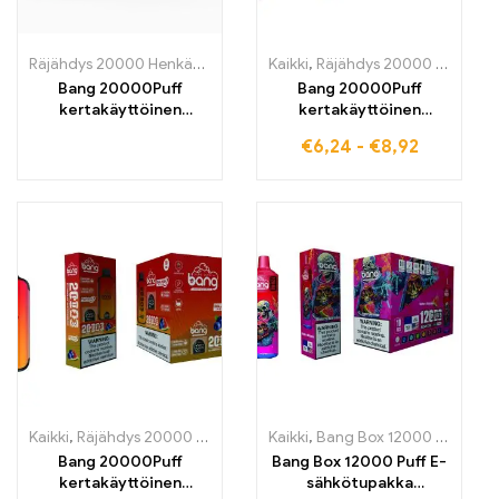
Räjähdys 20000 Henkäystä
,
kertakäyttöiset E-savut
Kaikki
,
Räjähdys 20000 Henkäystä
,
Kertakäyttöi
Bang 20000Puff
Bang 20000Puff
kertakäyttöinen
kertakäyttöinen
sähkötupakka, joka on
sähkötupakka
€
6,24
-
€
8,92
vape-harrastajien
hedelmäinen PEACH ICE
ykkösvalinta
-maku kohtaa Dual
Mesh -teknologian
raikkaan ja lempeän
höyrystämiskokemukse
n saavuttamiseksi
Kaikki
,
Räjähdys 20000 Henkäystä
Kaikki
,
Räjähdys KUNINGAS
,
Bang Box 12000 Puffs
,
kertakäyt
,
ke
Bang 20000Puff
Bang Box 12000 Puff E-
kertakäyttöinen
sähkötupakka