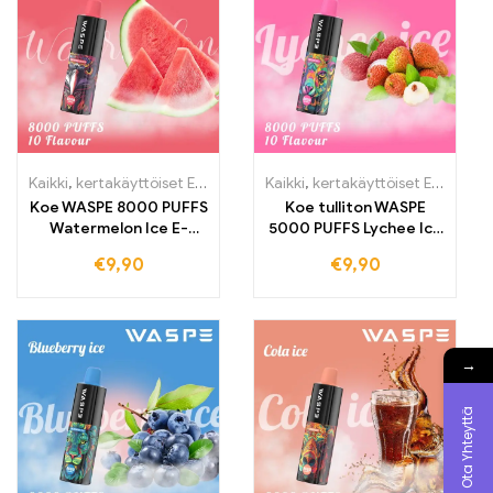
höyryä
Kaikki
,
kertakäyttöiset E-savut
,
Kertakäyttöiset sähkötupakat Belg
Kaikki
,
kertakäyttöiset E-savut
,
K
Koe WASPE 8000 PUFFS
Koe tulliton WASPE
Watermelon Ice E-
5000 PUFFS Lychee Ice
savuke tulliton –
-sähkötupakka –
€
9,90
€
9,90
Maksimaalinen virkistys
Eksoottinen lychee-
edullisimmalla
nautinto
tukkumyyntihinnalla
uskomattomalla
tukkumyyntihinnalla
→
Ota Yhteyttä