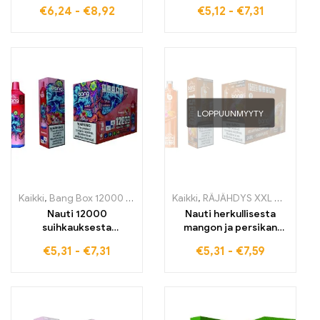
jokaisessa vedossa
Mansikka-Banaani-
€
6,24
-
€
8,92
€
5,12
-
€
7,31
Bang 20000Puff
makuelämyksestä
kertakäyttöinen
korkealaatuisella Bang
sähkötupakka MIXED
Box kertakäyttöisellä
FRUITS ja Dual Mesh
sähkötupakalla,
tarjoaa makuelämyksen
täydellinen
ja virkistävän
intensiiviseen makeaan
höyrykokemuksen
nautintoon
LOPPUUNMYYTY
Kaikki
,
Bang Box 12000 Puffs
,
kertakäyttöiset E-savut
Kaikki
,
RÄJÄHDYS XXL NT15000
,
Kertakäyttö
Nauti 12000
Nauti herkullisesta
suihkauksesta
mangon ja persikan
hedelmäisestä
sekoituksesta BANG
€
5,31
-
€
7,31
€
5,31
-
€
7,59
Strawberry Kiwi -
XXL Mango Peachin
mausta Bang Box E-
kanssa. Tämä
savukkeella –
kertakäyttöinen e-
korkealaatuiset
savuke tarjoaa jopa
kertakäyttöiset E-
15000 pureskelua ja