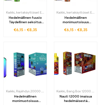
Kaikki
,
kertakäyttöiset E-savut
,
Kertakäyttöiset sähkötupakat Belg
Kaikki
,
kertakäyttöiset E-savut
,
K
Hedelmällinen fuusio
Hedelmällinen
Täydellinen sekoitus
monimuotoisuus
Strawberry Kiwiä
tukkukaupassa
€
6,15
-
€
8,35
€
6,15
-
€
8,35
äärimmäistä raikkautta
Strawberry Mango E-
varten
savukkeet –
ensiluokkaista laatua,
joka yhdistää
täydellisen sekoituksen
mansikoita ja mangoa
WASPE 15000
HENKÄYSTÄ
Kaikki
,
Räjähdys 20000 Henkäystä
Kaikki
,
kertakäyttöiset E-savut
,
Bang Box 12000 Puffs
,
Kertak
,
ke
Hedelmällinen
Nauti 12000 imaisua
monimuotoisuus
hedelmäisestä