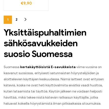
€
9,90
tullivapaa ja
tukkumyyntihinnoilla,
täydellinen sekoitus
erilaisia marjoja
1
2
Yksittäispuhaltimien
sähkösavukkeiden
suosio Suomessa
Suomessa
kertakäyttöisistä E-savukkeista
viime vuosina on
kasvanut suosiossa, erityisesti satunnaisten höyrystelijöiden ja
aloittelevien käyttäjien keskuudessa. Nämä laitteet ovat erityisen
käteviä, koska ne ovat heti käyttövalmiita eivätkä vaadi huoltoa,
kuten lataamista tai täyttöä. Käytön jälkeen ne voidaan helposti
hävittää, mikä tekee niistä kätevän ratkaisun käyttäjille, jotka
haluavat kokeilla höyrystämistä ilman pitkäaikaisia sitoumuksia.