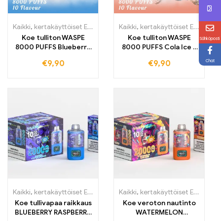
Kaikki
,
kertakäyttöiset E-savut
,
Kertakäyttöiset sähkötupakat Belg
Kaikki
,
kertakäyttöiset E-savut
,
K
Koe tulliton WASPE
Koe tulliton WASPE
Sähköposti
8000 PUFFS Blueberry
8000 PUFFS Cola Ice -
Ice E-savuke – Raikas
sähkötupakka,
Chat
€
9,90
€
9,90
mustikkainen nautinto
raikkauden puhdas
uskomattomalla
nautinto parhaalla
tukkumyyntihinnalla
tukkumyyntihinnalla
Kaikki
,
kertakäyttöiset E-savut
,
Kertakäyttöiset sähkötupakat Belg
Kaikki
,
kertakäyttöiset E-savut
,
K
Koe tullivapaa raikkaus
Koe veroton nautinto
BLUEBERRY RASPBERRY
WATERMELON