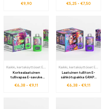
WASPE 8000 PUFFS
savukkeet 12000
€
9,90
€
5,25
-
€
7,50
Mansikka-Vesimeloni E-
Henkäystä Viileät LED-
savuke tullivapaa ja
Valot
täynnä hedelmäistä
Tukkumyyntitarjous
mansikka-vesimeloni-
tuoreutta
Kaikki
,
kertakäyttöiset E-savut
,
Kertakäyttöiset sähkötupakat Belg
Kaikki
,
kertakäyttöiset E-savut
,
K
Korkealaatuinen
Laatuinen tulliton E-
tullivapaa E-savuke
sähkötupakka GRAPE
DOUBLE APPLE ICE –
ICE, viileä viinirypäle,
€
6,38
-
€
9,11
€
6,38
-
€
9,11
täydellinen yhdistelmä
vertaansa vailla oleva
omenan
höyrystyskokemus,
monimuotoisuutta ja
WASPE 20000 PUFFS
viileyttä
Dual Mesh