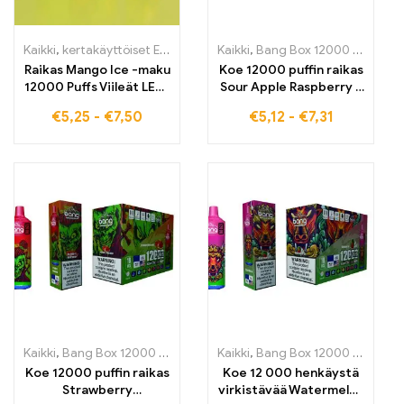
Kaikki
,
kertakäyttöiset E-savut
,
Kertakäyttöiset sähkötupakat Belg
Kaikki
,
Bang Box 12000 Puffs
,
ke
Raikas Mango Ice -maku
Koe 12000 puffin raikas
12000 Puffs Viileät LED-
Sour Apple Raspberry -
valot Korkealaatuinen
makuelämys
€
5,25
-
€
7,50
€
5,12
-
€
7,31
sähkötupakka
korkealaatuisella Bang
Box E-sähkötupakalla,
joka on ihanteellinen
matkalla
Kaikki
,
Bang Box 12000 Puffs
,
kertakäyttöiset E-savut
Kaikki
,
Bang Box 12000 Puffs
,
Kertakäyttö
,
ke
Koe 12000 puffin raikas
Koe 12 000 henkäystä
Strawberry
virkistävää Watermelon