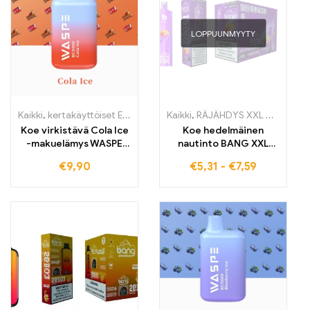
ihanteellinen Duty-
Free-ostajille
Suomessa
LOPPUUNMYYTY
Kaikki
,
kertakäyttöiset E-savut
,
Kertakäyttöiset sähkötupakat Belg
Kaikki
,
RÄJÄHDYS XXL NT15000
Koe virkistävä Cola Ice
Koe hedelmäinen
-makuelämys WASPE
nautinto BANG XXL
5000 IMAISUA
Strawberry Mango -
€
9,90
€
5,31
-
€
7,59
sähkötupakalla,
tuotteella, joka tarjoaa
tullivapaa ja
jopa 15000 vetoa. Tämä
kilpailukykyisillä
korkealaatuinen
tukkumyyntihinnoilla
elektroninen
kertakäyttöinen
sähkösavuke tarjoaa
intensiivisen keuhkojen
imukokemuksen ja on
ihanteellinen Euroopan
Duty Free -markkinoille.