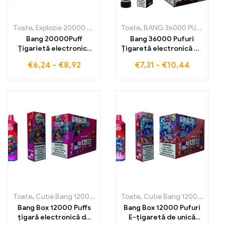
Toate
,
Explozie 20000 Pufuri
,
Explozie REGAL
Toate
,
BANG 36000 PUFURI
,
Țigarete electronic
,
Țig
Bang 20000Puff
Bang 36000 Pufuri
Țigarietă electronică
Țigaretă electronică de
de unică folosință
unică folosință
€
6,24
-
€
8,92
€
7,31
-
€
10,44
savurați gustul plin de
Derivatul perfect din
BLUEBERRY
Blueberry Raspberry și
WATERMELON pentru o
bobină Mesh
experiență de inhalare
inovatoare pentru
răcoritoare și uniformă
36000 de pufuri
datorită tehnologiei
intense și fructate
avansate Dual Mesh
Toate
,
Cutie Bang 12000 Pufuri
,
Țigarete electronice de unică fol
Toate
,
Cutie Bang 12000 Pufuri
Bang Box 12000 Puffs
Bang Box 12000 Pufuri
țigară electronică de
E-țigaretă de unică