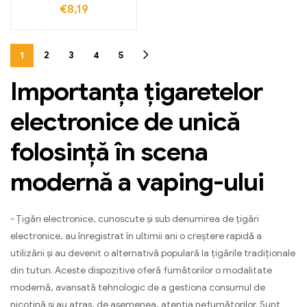
€
8,19
1
2
3
4
5
Importanța țigaretelor
electronice de unică
folosință în scena
modernă a vaping-ului
- Țigări electronice, cunoscute și sub denumirea de țigări
electronice, au înregistrat în ultimii ani o creștere rapidă a
utilizării și au devenit o alternativă populară la țigările tradiționale
din tutun. Aceste dispozitive oferă fumătorilor o modalitate
modernă, avansată tehnologic de a gestiona consumul de
nicotină și au atras, de asemenea, atenția nefumătorilor. Sunt