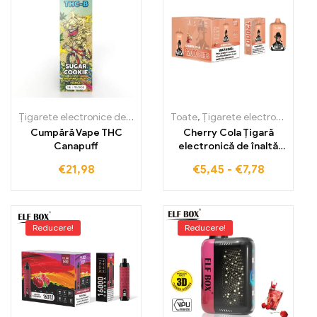
Țigarete electronice de unică folosință
Toate
,
,
Țigarete electronice de un
Țigarete electronice de unică folosință
Cumpără Vape THC
Cherry Cola Țigară
Canapuff
electronică de înaltă
calitate cu tragere
€
21,98
€
5,45
-
€
7,78
mare 12000 Vape ELF
BOX Digital 12000
Reducere!
Reducere!