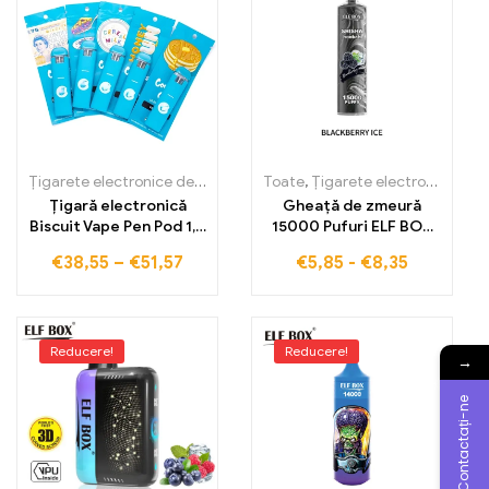
Țigarete electronice de unică folosință
Toate
,
,
Țigarete electronice de un
Țigarete electronice de unică folosință
Țigară electronică
Gheață de zmeură
Biscuit Vape Pen Pod 1,0
15000 Pufuri ELF BOX
ml, de unică folosință
LS15000 Preț en-gros
€
38,55
–
€
51,57
€
5,85
-
€
8,35
de fabrică, livrare
mondială, produse fără
taxe vamale
Reducere!
Reducere!
→
Contactați-ne