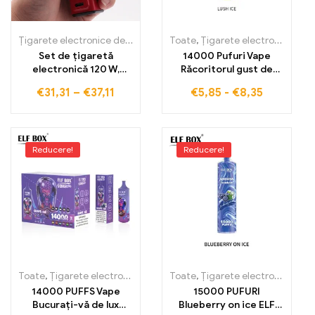
Țigarete electronice de unică folosință
Toate
,
,
Țigarete electronice de un
Țigarete electronice de unică folosință
Set de țigaretă
14000 Pufuri Vape
electronică 120 W,
Răcoritorul gust de
baterie încorporată de
pepene verde cu
€
31,31
–
€
37,11
€
5,85
-
€
8,35
1800 mAh
tehnologie RGB ELF
BOX RGB14000
Reducere!
Reducere!
Toate
,
Țigarete electronice de unică folosință
Toate
,
Țigarete electronice de unică folosință
,
Țigarete electronic
14000 PUFFS Vape
15000 PUFURI
Bucurați-vă de lux
Blueberry on ice ELF