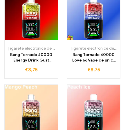
Țigarete electronice de unică folosință
Țigarete electronice de unică folosință
Bang Tornado 40000
Bang Tornado 40000
Energy Drink Gust
Love 66 Vape de unică
revigorant de energie
folosință Amestec
€
8,75
€
8,75
pentru 40000 de
exotic de fructe cu
pufuri
răcorire revigorantă