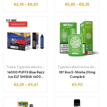
răcoritor fără taxe
BOX LS15000 vânzare
€
6,18
-
€
8,83
€
5,85
-
€
8,35
Grape Ice Smo ELF BOX
directă din fabrică
RGB14000 asigură
pentru țigări
lovitura perfectă
electronice de înaltă
calitate
Reducere!
Toate
,
Țigarete electronice de unică folosință
,
Țigarete electronic
Țigarete electronice de unică folosință
16000 PUFFS Blue Razz
187 Box E-Shisha 20mg
Ice ELF SHISHA 16000
Cumpără
Calitate premium
€
6,59
-
€
9,41
€
9,90
pentru vaperi exigenți