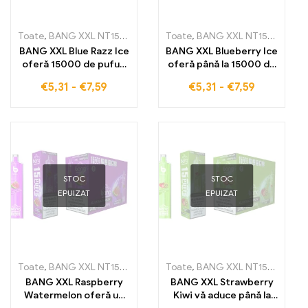
Toate
,
BANG XXL NT15000
,
Țigarete electronice de unică folosin
Toate
,
BANG XXL NT15000
,
Țiga
BANG XXL Blue Razz Ice
BANG XXL Blueberry Ice
oferă 15000 de pufuri
oferă până la 15000 de
cu un gust spumos de
pufuri cu aromă
€
5,31
-
€
7,59
€
5,31
-
€
7,59
Blue-Raspberry și
delicioasă de afine
răceală glaciară
combinată cu răceală
înghețată
STOC
STOC
EPUIZAT
EPUIZAT
Toate
,
BANG XXL NT15000
,
Țigarete electronice de unică folosin
Toate
,
BANG XXL NT15000
,
Țiga
BANG XXL Raspberry
BANG XXL Strawberry
Watermelon oferă un
Kiwi vă aduce până la