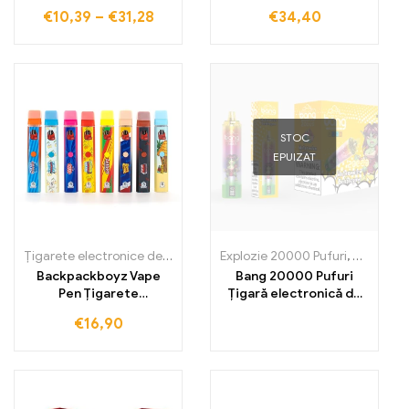
vaporizator 2200mAh,
țigări electronice
€
10,39
–
€
31,28
€
34,40
pen vaporizator
STOC
EPUIZAT
Țigarete electronice de unică folosință
Explozie 20000 Pufuri
,
Țigarete electronice de un
,
Țigarete 
Backpackboyz Vape
Bang 20000 Pufuri
Pen Țigarete
Țigară electronică de
electronice, cartuș
unică folosință
€
16,90
ceramic gol reîncărcabil
Alegerea supremă
pentru pasionații de
vape