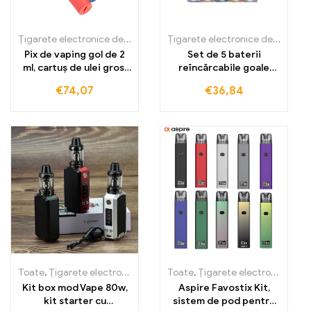
Țigarete electronice de unică folosință
,
Țigarete electronice de un
Țigarete electronice de unică folosință
Pix de vaping gol de 2
Set de 5 baterii
ml, cartuș de ulei gros,
reîncărcabile goale
baterie de 650 mAh,
pentru cartușe Puffla
€
74,07
€
36,84
atomizor de ceară
Vape Pen
Toate
,
Țigarete electronice de unică folosință
Toate
,
Țigarete electronice de unică folosință
,
Țigarete electronic
Kit box mod Vape 80w,
Aspire Favostix Kit,
kit starter cu
sistem de pod pentru