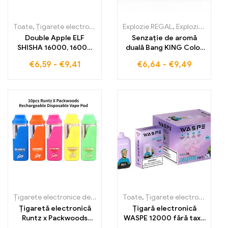
Toate
,
Țigarete electronice de unică folosință
Explozie REGAL
,
Țigarete electronic
,
Explozie Regal 30000 Pufuri
Double Apple ELF
Senzație de aromă
SHISHA 16000, 16000
duală Bang KING Color
Puffs, vape fără taxe
30000 Pufuri Energie și
€
6,59
-
€
9,41
€
6,64
-
€
9,49
pentru gustul clasic de
Prospețime la fiecare
măr
inhalare RED BULL ȘI
BLUEBERRY
WATERMELON 30000
Pufuri Țigarilă
electronică de unică
folosință
Țigarete electronice de unică folosință
Toate
,
,
Țigarete electronice de un
Țigarete electronice de unică folosință
Țigaretă electronică
Țigară electronică
Runtz x Packwoods
WASPE 12000 fără taxe
Carcasă pentru
vamale, 12000 de