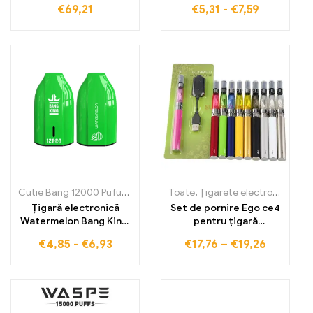
€
69,21
€
5,31
-
€
7,59
țigaretă electronică
pufuri, GRAPE ICE, lichid
20 ml, încărcare Type-C
Cutie Bang 12000 Pufuri
,
Țigarete electronice de unică folosință
Toate
,
Țigarete electronice de unică folosință
,
Țigară electronică
Set de pornire Ego ce4
Watermelon Bang King,
pentru țigară
vapori perfecți pentru
electronică
€
4,85
-
€
6,93
€
17,76
–
€
19,26
12000 de pufuri