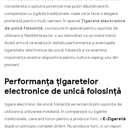
considerate o opțiune potențial mai puțin dăunătoare în
comparație cu țigările tradiționale, ceea ce le face o alegere
preferată pentru mulți oameni. În special
Țigarete electronice
de unică folosință
, cunoscute în special pentru ușurința de
utilizare și flexibilitatea lor, s-au dezvoltat ca un mare trend.
Acest articol va analiza în detaliu performanța și avantajele
țigaretelor electronice de unică folosință și va examina
importanța acestor dispozitive pentru cultura vaping-ului din
prezent.
Performanța țigaretelor
electronice de unică folosință
țigara electronic de unică folosință se remarcă prin ușurința de
utilizare și utilizarea imediată. În comparație cu țigările
tradiționale, care ard tutun pentru a produce fum, o
E-Zigaretă
după un principiu complet diferit. Nu produce fum, ci un vapori