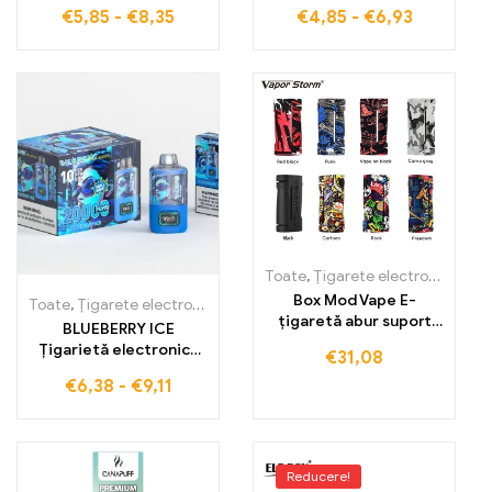
sigur livrare ELF BOX
CHEIE, Perfect pentru
€
5,85
-
€
8,35
€
4,85
-
€
6,93
LS15000
momente de
vaporizare răcoroasă
Toate
,
Țigarete electronice de unică folosință
Box Mod Vape E-
Toate
,
Țigarete electronice de unică folosință
,
Țigarete electronic
țigaretă abur suport
BLUEBERRY ICE
RDA RDA Electroii
Țigarietă electronică
€
31,08
premium fără taxe
€
6,38
-
€
9,11
vamale – o plăcere
răcoritoare din afine
dulci și prospețime
rece WASPE 20000
PUFFS Dual Mesh
Reducere!