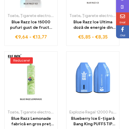
Toate
,
Țigarete electronice de unică folosință
Toate
,
Țigarete electronice de unică folosință
,
Țigarete electronic
Blue Razz Ice 15000
Blue Razz Ice Ultima
Email
pufuri gust de fructe
doză de energie din
de pădure mai răcoros
afine și zmeură cu
Chat
€
9,64
-
€
13,77
€
5,85
-
€
8,35
cu ELF BOX PULSE X
răcorire glaciară ELF
BOX RGB14000 15000
PUFFS
Reducere!
Toate
,
Țigarete electronice de unică folosință
,
Țigarete electronic
Explozie Regal 12000 Pufuri
,
Țiga
Blue Razz Lemonade
Blueberry Ice E-țigară
fabrică en gros preț
Bang King PUFFS TIP