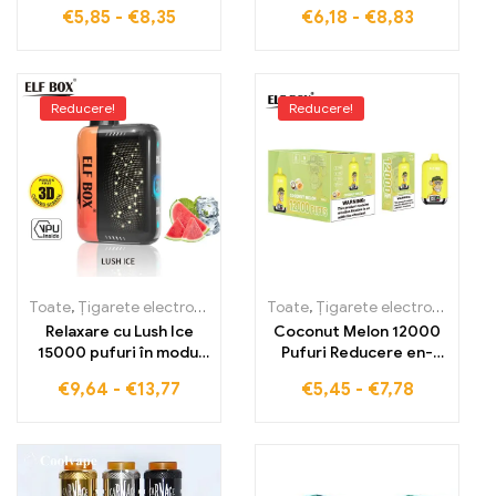
prospețimea cireșelor
taxe vamale pentru
€
5,85
-
€
8,35
€
6,18
-
€
8,83
cu design stilizat RGB,
momente pline de gust
14000 PUFFS VAPE
fructat și senzații
efervescente
Reducere!
Reducere!
Toate
,
Țigarete electronice de unică folosință
Toate
,
Țigarete electronice de unică folosință
,
Țigarete electronic
Relaxare cu Lush Ice
Coconut Melon 12000
15000 pufuri în modul
Pufuri Reducere en-
puls cu ELF BOX PULSE X
gros Expediere globală
€
9,64
-
€
13,77
€
5,45
-
€
7,78
ELF BOX Digital 12000
Vape