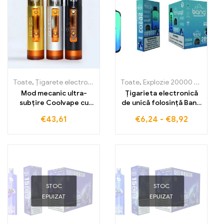
Toate
,
Țigarete electronice de unică folosință
Toate
,
Explozie 20000 Pufuri
,
Țigarete electronic
,
Ți
Mod mecanic ultra-
Țigarieta electronică
subțire Coolvape cu
de unică folosință Bang
baterie 18650 Vape
20000Puff cu
€
43,61
€
6,24
-
€
8,92
BLUEBERRY ICE vă oferă
maxim de vapori și gust
fructat și înghețat,
perfect pentru
deplasare
STOC
STOC
EPUIZAT
EPUIZAT