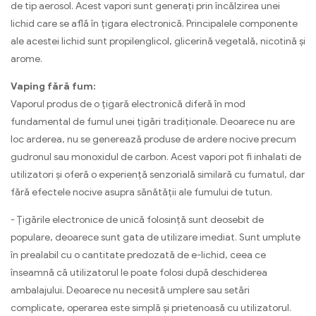
de tip aerosol. Acest vapori sunt generați prin încălzirea unei
lichid care se află în țigara electronică. Principalele componente
ale acestei lichid sunt propilenglicol, glicerină vegetală, nicotină și
arome.
Vaping fără fum:
Vaporul produs de o țigară electronică diferă în mod
fundamental de fumul unei țigări tradiționale. Deoarece nu are
loc arderea, nu se generează produse de ardere nocive precum
gudronul sau monoxidul de carbon. Acest vapori pot fi inhalati de
utilizatori și oferă o experiență senzorială similară cu fumatul, dar
fără efectele nocive asupra sănătății ale fumului de tutun.
- Țigările electronice de unică folosință sunt deosebit de
populare, deoarece sunt gata de utilizare imediat. Sunt umplute
în prealabil cu o cantitate predozată de e-lichid, ceea ce
înseamnă că utilizatorul le poate folosi după deschiderea
ambalajului. Deoarece nu necesită umplere sau setări
complicate, operarea este simplă și prietenoasă cu utilizatorul.