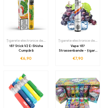
Țigarete electronice de unică folosință
,
Țigarete electronice de un
Țigarete electronice de unică folosință
187 Stick V2 E-Shisha
Vape 187
Cumpără
Strassenbande - țigară
electronică de unică
€
6,90
€
7,90
folosință