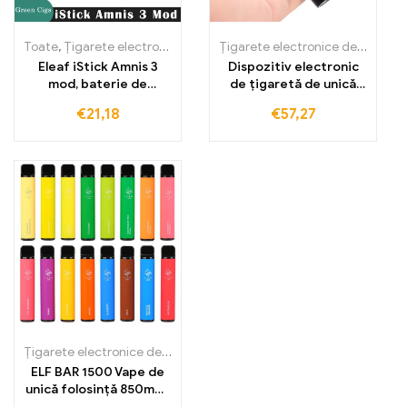
Toate
,
Țigarete electronice de unică folosință
,
Țigarete electronic
Țigarete electronice de unică folosință
Eleaf iStick Amnis 3
Dispozitiv electronic
mod, baterie de
de țigaretă de unică
900mAh pentru vape
folosință, baterie
€
21,18
€
57,27
reîncărcabilă de 350
mAh
Țigarete electronice de unică folosință
,
Țigarete electronice de un
ELF BAR 1500 Vape de
unică folosință 850mAh
1500 Pufuri