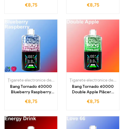
Amestec fructat de
Răcoritoare afine și
€
8,75
€
8,75
afine și struguri
lămâie pentru 40000
de pufuri
Țigarete electronice de unică folosință
Țigarete electronice de unică folosință
Bang Tornado 40000
Bang Tornado 40000
Blueberry Raspberry
Double Apple Plăcere
Prospețea afinei
răcoritoare de măr cu
€
8,75
€
8,75
întâlnește zemoasa
fructuozitate intensă
zmeură