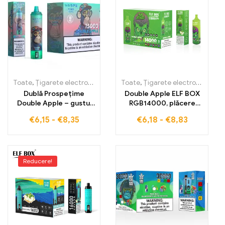
Toate
,
Țigarete electronice de unică folosință
Toate
,
Țigarete electronice de unică folosință
,
Țigarete electronic
Dublă Prospețime
Double Apple ELF BOX
Double Apple – gustul
RGB14000, plăcere
care face fiecare
dublă fără taxe pentru
€
6,15
-
€
8,35
€
6,18
-
€
8,83
inhalare de neuitat
dublă bucurie fructată
Reducere!