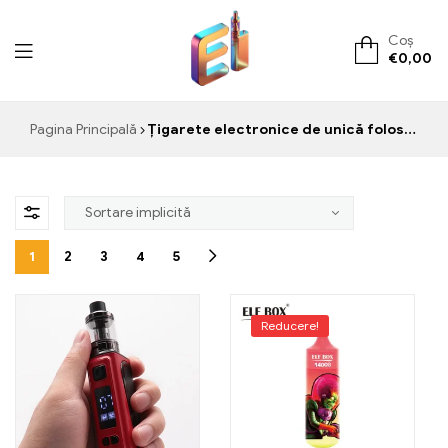
Coș
€
0,00
ElementVape.de
Pagina Principală
Țigarete electronice de unică folosință
1
2
3
4
5
Reducere!