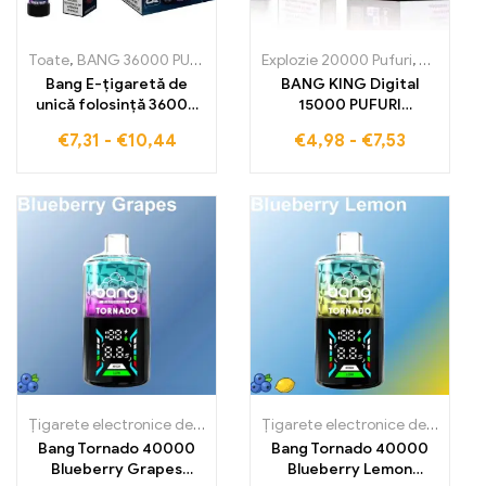
Toate
,
BANG 36000 PUFURI
,
Țigarete electronice de unică folosin
Explozie 20000 Pufuri
,
Țigarete 
Bang E-țigaretă de
BANG KING Digital
unică folosință 36000
15000 PUFURI
Pufuri plină cu cele mai
Experiență de cea mai
€
7,31
-
€
10,44
€
4,98
-
€
7,53
dulci Fructe Mixte
înaltă calitate a norului
pentru o experiență de
vaping supremă
datorită bobinei Mesh
Țigarete electronice de unică folosință
Țigarete electronice de unică folosință
Bang Tornado 40000
Bang Tornado 40000
Blueberry Grapes
Blueberry Lemon