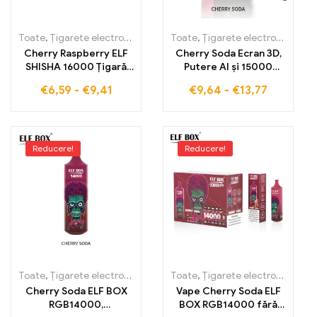
Toate
,
Țigarete electronice de unică folosință
Toate
,
Țigarete electronice de unică folosință
,
Țigarete electronic
Cherry Raspberry ELF
Cherry Soda Ecran 3D,
SHISHA 16000 Țigară
Putere AI și 15000
electronică fără taxe
pufuri în ELF BOX PULSE
€
6,59
-
€
9,41
€
9,64
-
€
13,77
vamale cu amestec
X
delicios de cireș și
zmeură 16000 pufuri
Reducere!
Reducere!
Toate
,
Țigarete electronice de unică folosință
Toate
,
Țigarete electronice de unică folosință
,
Țigarete electronic
Cherry Soda ELF BOX
Vape Cherry Soda ELF
RGB14000,
BOX RGB14000 fără