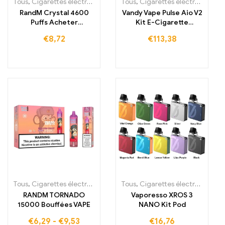
Tous
,
Cigarettes électroniques jetables
Tous
,
,
Cigarettes électroniques jetables
Cigarettes électroniques j
RandM Crystal 4600
Vandy Vape Pulse Aio V2
Puffs Acheter
Kit E-Cigarette
Cigarette électronique
Cartomiseur
€
8,72
€
113,38
jetable 4600 bouffées
Tous
,
Cigarettes électroniques jetables
Tous
,
,
Cigarettes électroniques jetables Irlande
Cigarettes électroniques 
RANDM TORNADO
Vaporesso XROS 3
15000 Bouffées VAPE
NANO Kit Pod
€
6,29
-
€
9,53
€
16,76