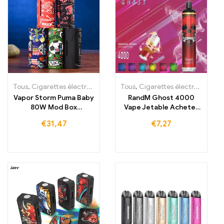
Tous
,
Cigarettes électroniques jetables
Tous
,
,
Cigarettes électroniques jetables
Cigarettes électroniques 
Vapor Storm Puma Baby
RandM Ghost 4000
80W Mod Box
Vape Jetable Acheter
Volkswagen TC Vape
4000 Inhalations
€
31,47
€
7,27
Puissance variable
Cigarettes
électroniques