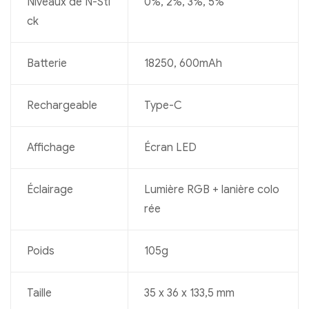
Niveaux de N-Sti
0%, 2%, 3%, 5%
ck
Batterie
18250, 600mAh
Rechargeable
Type-C
Affichage
Écran LED
Éclairage
Lumière RGB + lanière colo
rée
Poids
105g
Taille
35 x 36 x 133,5 mm