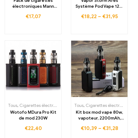
Pack de cigarettes
Vapor Storm Ares
électroniques Mann
Système Pod Vape 12W
Vape Pen Kit de
Kit de démarrage
€
17,07
€
18,22
–
€
31,95
démarrage Batterie
rechargeable
rechargeable
Tous
,
Cigarettes électroniques jetables Irlande
Tous
,
Cigarettes électroniques jetables
,
Cigarettes électron
Wotofo MDura Pro Kit
Kit box mod vape 80w,
de mod 230W
vapoteur, 2200mAh,
starter kit
€
22,40
€
10,39
–
€
31,28