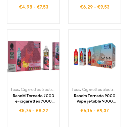
de l'expérience de
€
4,98
-
€
7,53
€
6,29
-
€
9,53
vapeur ultime
Tous
,
Cigarettes électroniques jetables
Tous
,
,
Cigarettes électroniques jetables
Cigarettes électronique
RandM Tornado 7000
Randm Tornado 9000
e-cigarettes 7000
Vape jetable 9000
Puffs Acheter en stock
Puffs Stock en France
€
5,75
-
€
8,22
€
6,16
-
€
9,37
en France