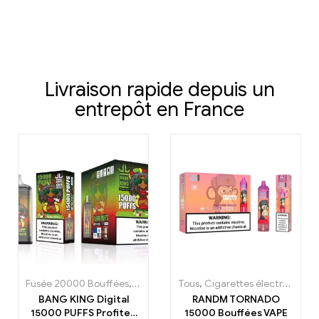
Livraison rapide depuis un
entrepôt en France
Fusée 20000 Bouffées
,
Cigarettes électroniques jetables
Tous
,
Cigarettes électroniques jetables
,
Cigare
BANG KING Digital
RANDM TORNADO
15000 PUFFS Profitez
15000 Bouffées VAPE