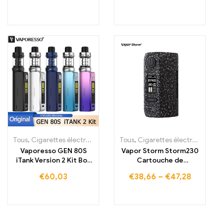
Tous
,
Cigarettes électroniques jetables
Tous
,
,
Cigarettes électroniques jetables
Cigarettes électroniques 
Vaporesso GEN 80S
Vapor Storm Storm230
iTank Version 2 Kit Box
Cartouche de
Mod Vape 80W
dérivation, cigarette
€
60,03
€
38,66
–
€
47,28
électronique