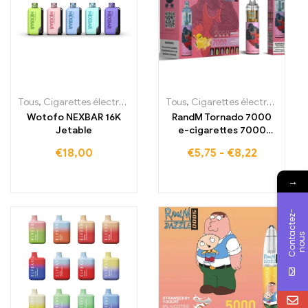
Tous
,
Cigarettes électroniques jetables
Tous
,
,
Cigarettes électroniques jetables
Cigarettes électroniques j
Wotofo NEXBAR 16K
RandM Tornado 7000
Jetable
e-cigarettes 7000
Puffs Acheter en stock
€
18,00
€
5,75
-
€
8,22
en France
→
C
o
n
t
c
t
e
z
-
n
o
u
a
s