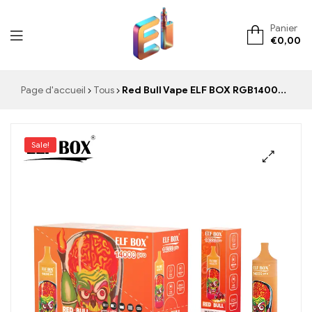
Panier
€
0,00
ElementVape.de
Page d'accueil
Tous
Red Bull Vape ELF BOX RGB14000 pro Le plaisir sans taxes pour un moment énergisant
Sale!
🔍