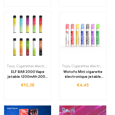
Tous
,
Cigarettes électroniques jetables
Tous
,
,
Cigarettes électroniques jetables
Cigarettes électroniques j
ELF BAR 2000 Vape
Wotofo Mini cigarette
jetable 1200mAh 2000
électronique jetable
bouffées
600 bouffées
€
10,38
€
4,45