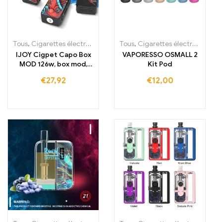
Tous
,
Cigarettes électroniques jetables
Tous
,
,
Cigarettes électroniques jetables Irlande
Cigarettes électroniques 
IJOY Cigpet Capo Box
VAPORESSO OSMALL 2
MOD 126w, box mod,
Kit Pod
cigarette électronique
€
27,92
€
12,00