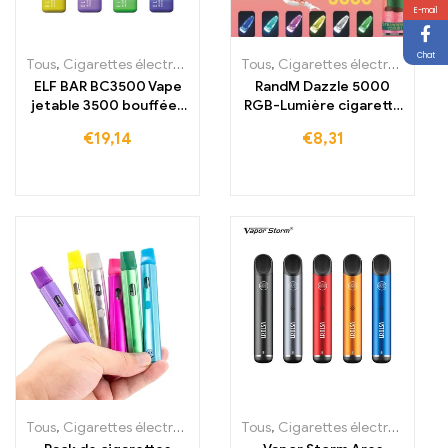
E-mail
Chat
Tous
,
Cigarettes électroniques jetables
Tous
,
,
Cigarettes électroniques jetables
Cigarettes électroniques 
ELF BAR BC3500 Vape
RandM Dazzle 5000
jetable 3500 bouffées
RGB-Lumière cigarette
650mAh
électronique lumineuse
€
19,14
€
8,31
Acheter 5000 bouffées
Tous
,
Cigarettes électroniques jetables en Lituanie
Tous
,
Cigarettes électroniques jetables
,
Cigarettes él