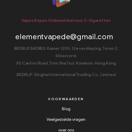
Vapes Kopen Onlinewinkel voor E-Sigaretten
elementvapede@gmail.com
BEDRIJFSADRES: Kamer 1205, 12e verdieping, Toren 2,
Silvercord,
30 Canton Road, Tsim Sha Tsui, Kowloon, Hong Kong
BEDRIJF: Xinghai International Trading Co., Limited
VOORWAARDEN
Blog
Veelgestelde vragen
over ons