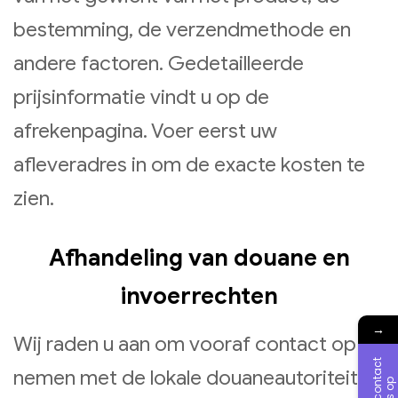
bestemming, de verzendmethode en
andere factoren. Gedetailleerde
prijsinformatie vindt u op de
afrekenpagina. Voer eerst uw
afleveradres in om de exacte kosten te
zien.
Afhandeling van douane en
invoerrechten
→
Wij raden u aan om vooraf contact op te
N
e
e
m
c
o
n
a
c
t
m
e
t
o
n
s
o
nemen met de lokale douaneautoriteiten