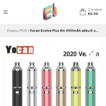
Ostoskori
€
0,00
ElementVape.de
Etusivu
POD
Yocan Evolve Plus Kit 1100mAh akku E-savuke
🔍