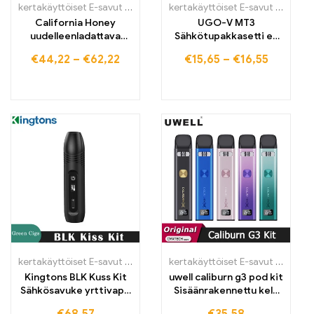
kertakäyttöiset E-savut Suomi
,
kertakäyttöiset E-savut Suomi
kertakäyttöiset E-savut Suomi
,
ker
,
k
California Honey
UGO-V MT3
uudelleenladattava
Sähkötupakkasetti e-
Vape Pen
sähkötupakki
€
44,22
–
€
62,22
€
15,65
–
€
16,55
lapsiturvallisuudella
aloituspaketti
kertakäyttöiset E-savut Suomi
,
kertakäyttöiset E-savut Suomi
kertakäyttöiset E-savut Suomi
,
ker
,
k
Kingtons BLK Kuss Kit
uwell caliburn g3 pod kit
Sähkösavuke yrttivape
Sisäänrakennettu kela
kynä
patrone höyrystin