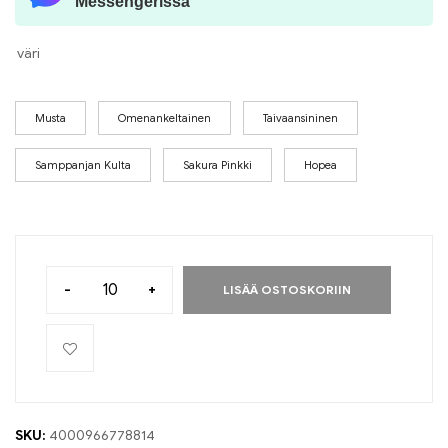
Messengerissä
väri
Musta
Omenankeltainen
Taivaansininen
Samppanjan Kulta
Sakura Pinkki
Hopea
-
+
LISÄÄ OSTOSKORIIN
SKU:
4000966778814