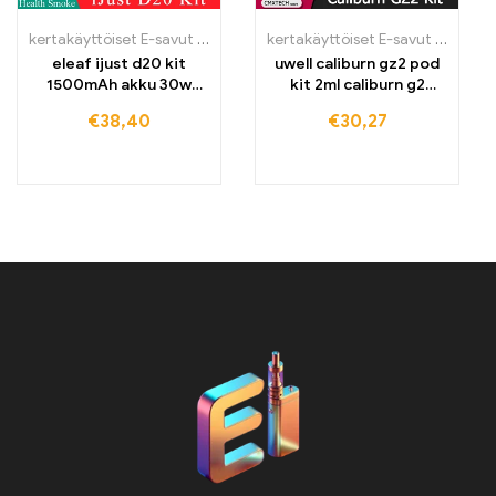
kertakäyttöiset E-savut Suomi
,
kertakäyttöiset E-savut Suomi
kertakäyttöiset E-savut Suomi
,
ker
,
k
eleaf ijust d20 kit
uwell caliburn gz2 pod
1500mAh akku 30w
kit 2ml caliburn g2
vape kynä elektroninen
patrone Sähkösavuke
€
38,40
€
30,27
savuke