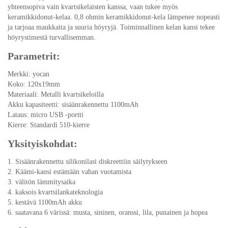
yhteensopiva vain kvartsikelaisten kanssa, vaan tukee myös
keramikkidonut-kelaa. 0,8 ohmin keramikkidonut-kela lämpenee nopeasti
ja tarjoaa maukkaita ja suuria höyryjä. Toiminnallinen kelan kansi tekee
höyrystimestä turvallisemman.
Parametrit:
Merkki: yocan
Koko: 120x19mm
Materiaali: Metalli kvartsikeloilla
Akku kapasiteetti: sisäänrakennettu 1100mAh
Lataus: micro USB -portti
Kierre: Standardi 510-kierre
Yksityiskohdat:
1. Sisäänrakennettu silikonilasi diskreettiin säilytykseen
2. Käämi-kansi estämään vahan vuotamista
3. välitön lämmitysaika
4. kaksois kvartsilankateknologia
5. kestävä 1100mAh akku
6. saatavana 6 värissä: musta, sininen, oranssi, lila, punainen ja hopea