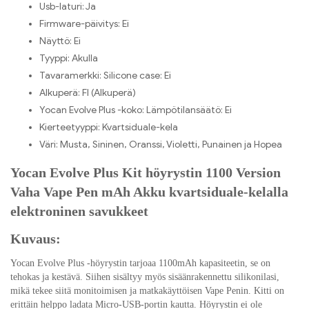
Usb-laturi:
Ja
Firmware-päivitys:
Ei
Näyttö:
Ei
Tyyppi:
Akulla
Tavaramerkki:
Silicone case: Ei
Alkuperä:
FI (Alkuperä)
Yocan Evolve Plus -koko:
Lämpötilansäätö: Ei
Kierteetyyppi:
Kvartsiduale-kela
Väri:
Musta, Sininen, Oranssi, Violetti, Punainen ja Hopea
Yocan Evolve Plus Kit höyrystin 1100 Version
Vaha Vape Pen mAh Akku kvartsiduale-kelalla
elektroninen savukkeet
Kuvaus:
Yocan Evolve Plus -höyrystin tarjoaa 1100mAh kapasiteetin, se on
tehokas ja kestävä. Siihen sisältyy myös sisäänrakennettu silikonilasi,
mikä tekee siitä monitoimisen ja matkakäyttöisen Vape Penin. Kitti on
erittäin helppo ladata Micro-USB-portin kautta. Höyrystin ei ole