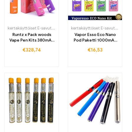
kertakäyttöiset E-savut
,
kertakäyttöiset E-savut Suomi
,
kertakäytt
kertakäyttöiset E-savut
,
kertakä
Runtz x Pack woods
Vapor Esso Eco Nano
Vape Pen Kits 380mAh
Pod Paketti 1000mAh
E-savut
E-savu
€
328,74
€
16,53