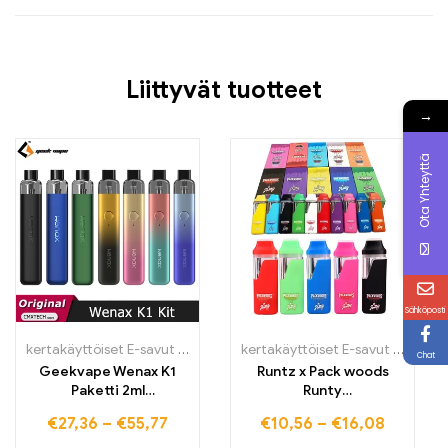
Liittyvät tuotteet
→
Ota Yhteyttä
Sähköposti
kertakäyttöiset E-savut Suomi
,
kertakäyttöiset E-savut Suomi
kertakäyttöiset E-savut Suomi
,
ker
,
k
Chat
Geekvape Wenax K1
Runtz x Pack woods
Paketti 2ml
Runty
Patronehülse 0,8 Ohm
uudelleenladattava
€
27,36
–
€
55,77
€
10,56
–
€
16,08
1,0 Ohm 600mAh Akulla
kynä savukkeisiin Vapes
16W Vape Pen E-