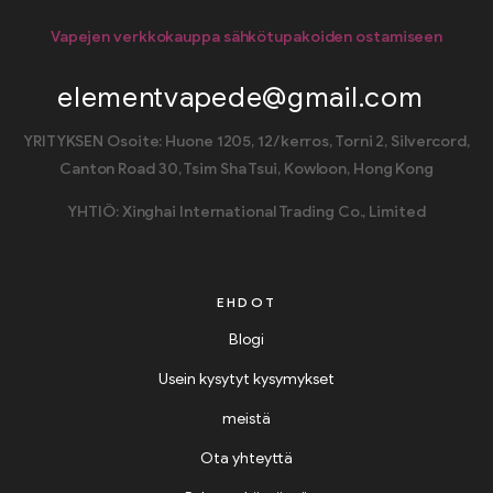
Vapejen verkkokauppa sähkötupakoiden ostamiseen
elementvapede@gmail.com
YRITYKSEN Osoite: Huone 1205, 12/kerros, Torni 2, Silvercord,
Canton Road 30, Tsim Sha Tsui, Kowloon, Hong Kong
YHTIÖ: Xinghai International Trading Co., Limited
EHDOT
Blogi
Usein kysytyt kysymykset
meistä
Ota yhteyttä