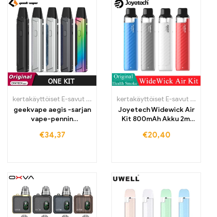
kertakäyttöiset E-savut Suomi
,
kertakäyttöiset E-savut Suomi
kertakäyttöiset E-savut Suomi
,
ker
,
k
geekvape aegis -sarjan
Joyetech Widewick Air
vape-pennin
Kit 800mAh Akku 2ml
suunnittelu 780mAh
Patrone Pod
€
34,37
€
20,40
akku 2ml pod
Sähkösavuke mtl vape