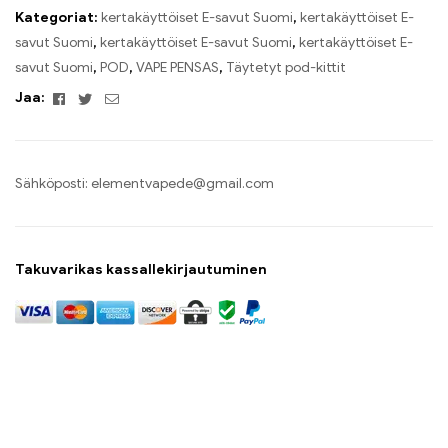
Kategoriat:
kertakäyttöiset E-savut Suomi
,
kertakäyttöiset E-
savut Suomi
,
kertakäyttöiset E-savut Suomi
,
kertakäyttöiset E-
savut Suomi
,
POD
,
VAPE PENSAS
,
Täytetyt pod-kittit
Facebook
Twitter
Sähköposti
Jaa:
Sähköposti:
elementvapede@gmail.com
Takuvarikas kassallekirjautuminen