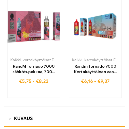
Kaikki
,
kertakäyttöiset E-savut
,
Kertakäyttöiset sähkötupakat Be
Kaikki
,
kertakäyttöiset E-savut
RandM Tornado 7000
Randm Tornado 9000
sähkötupakkaa, 7000
Kertakäyttöinen vape
puffs, osta EU-
9000 puffs EU-
€
5,75
-
€
8,22
€
6,16
-
€
9,37
varastosta
varastossa
KUVAUS