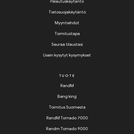
Palautuskäytäntö
Tietosuojakäytäntö
Myyntiehdot
Toimitustapa
Seuraa tilaustasi
Usein kysytyt kysymykset
TUOTE
RandM
Bang king
Toimitus Suomesta
RandM Tornado 7000
Randm Tornado 9000