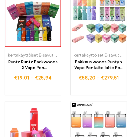
kertakäyttöiset E-savut
,
kertakäyttöiset E-savut Suomi
,
kertakäytt
kertakäyttöiset E-savut Suomi
,
k
Runtz Runtz Packwoods
Pakkaus woods Runty x
X Vape Pen
Vape Pen laite laite Pod
Sähkösavukkeen kassi,
Kitit
€
19,01
–
€
25,94
€
58,20
–
€
279,51
uudelleenladattava
akku