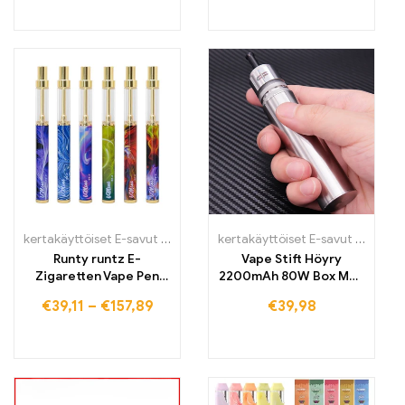
savutikutelma
Järjestelmä Höyrystin
kertakäyttöiset E-savut Suomi
,
kertakäyttöiset E-savut Suomi
kertakäyttöiset E-savut Suomi
,
ker
,
k
Runty runtz E-
Vape Stift Höyry
Zigaretten Vape Pen
2200mAh 80W Box Mod
550mAh
Aloituspaketti
€
39,11
–
€
157,89
€
39,98
uudelleenladattava
akku