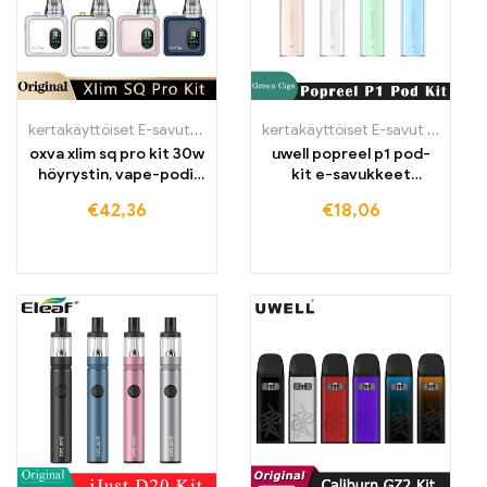
kertakäyttöiset E-savut
,
kertakäyttöiset E-savut Suomi
,
kertakäytt
kertakäyttöiset E-savut Suomi
,
k
oxva xlim sq pro kit 30w
uwell popreel p1 pod-
höyrystin, vape-podi,
kit e-savukkeet
e-savukkeen höyrystin
höyrystin
€
42,36
€
18,06