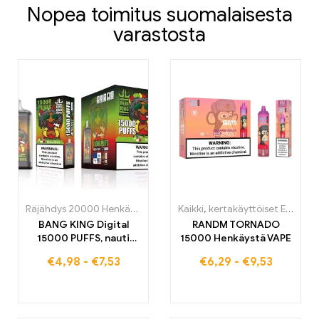
Nopea toimitus suomalaisesta
varastosta
Räjähdys 20000 Henkäystä
,
kertakäyttöiset E-savut
Kaikki
,
kertakäyttöiset E-savut
,
kertakäyttö
BANG KING Digital
RANDM TORNADO
15000 PUFFS, nauti
15000 Henkäystä VAPE
huippuluokan sumu
€
4,98
-
€
7,53
€
6,29
-
€
9,53
kokemuksesta