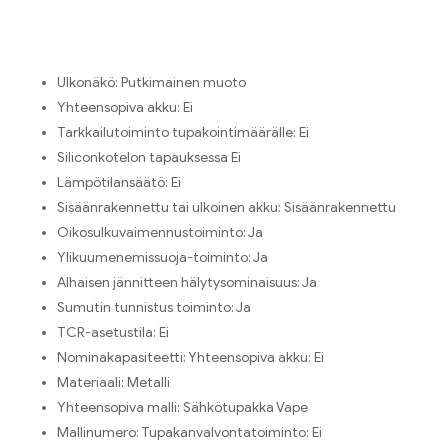
Ulkonäkö:
Putkimainen muoto
Yhteensopiva akku:
Ei
Tarkkailutoiminto tupakointimäärälle:
Ei
Siliconkotelon tapauksessa
Ei
Lämpötilansäätö:
Ei
Sisäänrakennettu tai ulkoinen akku:
Sisäänrakennettu
Oikosulkuvaimennustoiminto:
Ja
Ylikuumenemissuoja-toiminto:
Ja
Alhaisen jännitteen hälytysominaisuus:
Ja
Sumutin tunnistus toiminto:
Ja
TCR-asetustila:
Ei
Nominakapasiteetti:
Yhteensopiva akku: Ei
Materiaali:
Metalli
Yhteensopiva malli:
Sähkötupakka Vape
Mallinumero:
Tupakanvalvontatoiminto: Ei