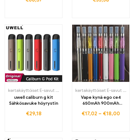
€
68,57
€
35,58
kertakäyttöiset E-savut Suomi
,
kertakäyttöiset E-savut Suomi
kertakäyttöiset E-savut Suomi
,
ker
,
k
uwell caliburn g kit
Vape kynä ego ce4
Sähkösavuke höyrystin
650mAh 900mAh
1100mAh ego akku
€
29,18
€
17,02
–
€
18,00
Sähkösavuke
aloituspaketti