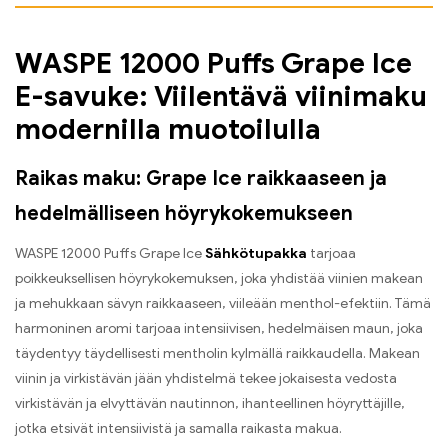
WASPE 12000 Puffs Grape Ice
E-savuke: Viilentävä viinimaku
modernilla muotoilulla
Raikas maku: Grape Ice raikkaaseen ja
hedelmälliseen höyrykokemukseen
WASPE 12000 Puffs Grape Ice
Sähkötupakka
tarjoaa
poikkeuksellisen höyrykokemuksen, joka yhdistää viinien makean
ja mehukkaan sävyn raikkaaseen, viileään menthol-efektiin. Tämä
harmoninen aromi tarjoaa intensiivisen, hedelmäisen maun, joka
täydentyy täydellisesti mentholin kylmällä raikkaudella. Makean
viinin ja virkistävän jään yhdistelmä tekee jokaisesta vedosta
virkistävän ja elvyttävän nautinnon, ihanteellinen höyryttäjille,
jotka etsivät intensiivistä ja samalla raikasta makua.