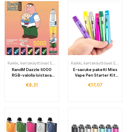
Kaikki
,
kertakäyttöiset E-savut
,
Kertakäyttöiset sähkötupakat Irlant
Kaikki
,
kertakäyttöiset E-savut Suomi
RandM Dazzle 5000
E-savuke paketti Mies
RGB-valolla loistava
Vape Pen Starter Kit
sähkötupakka Osta
ladattava akku
€
8,31
€
17,07
5000 vetoa