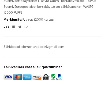
Suomi
,
kertakäyttöiset E-savut Suomi
,
kertakäyttöiset E-savut
Suomi
,
Eurooppalaiset kertakäyttöiset sähkötupakat
,
WASPE
12000 PUFFS
Merkinnät:
F
,
vaep 12000 kertaa
Facebook
Twitter
Sähköposti
Jaa:
Sähköposti:
elementvapede@gmail.com
Takuvarikas kassallekirjautuminen