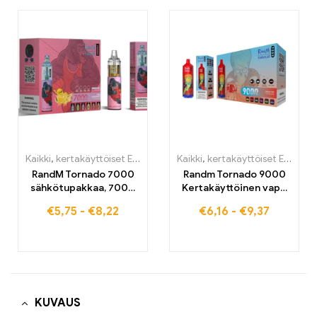
Kaikki
,
kertakäyttöiset E-savut
,
Kertakäyttöiset sähkötupakat Be
Kaikki
,
kertakäyttöiset E-savut
RandM Tornado 7000
Randm Tornado 9000
sähkötupakkaa, 7000
Kertakäyttöinen vape
puffs, osta EU-
9000 puffs EU-
€
5,75
-
€
8,22
€
6,16
-
€
9,37
varastosta
varastossa
KUVAUS