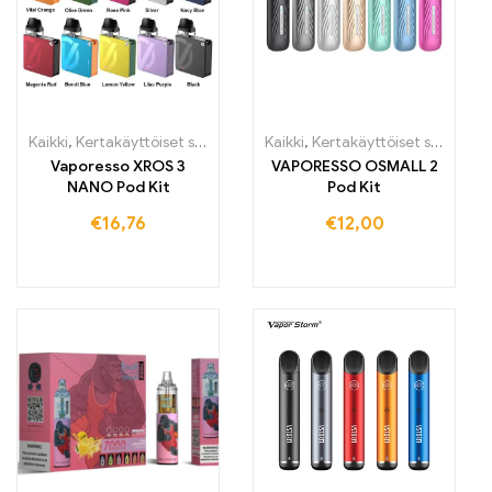
Kaikki
,
Kertakäyttöiset sähkötupakat Irlanti
Kaikki
,
Kertakäyttöiset sähkötupakat Irlanti
,
Kertakäyttöiset sähköt
Vaporesso XROS 3
VAPORESSO OSMALL 2
NANO Pod Kit
Pod Kit
€
16,76
€
12,00