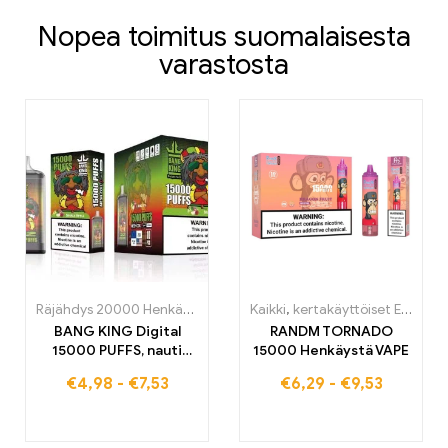
Nopea toimitus suomalaisesta
varastosta
Räjähdys 20000 Henkäystä
,
kertakäyttöiset E-savut
Kaikki
,
kertakäyttöiset E-savut
,
kertakäyttö
BANG KING Digital
RANDM TORNADO
15000 PUFFS, nauti
15000 Henkäystä VAPE
huippuluokan sumu
€
4,98
-
€
7,53
€
6,29
-
€
9,53
kokemuksesta