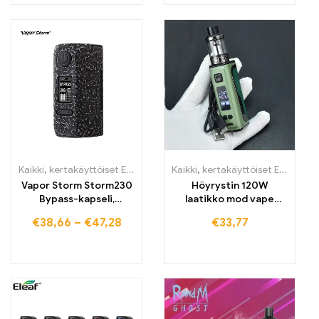
Kaikki
,
kertakäyttöiset E-savut
,
kertakäyttöiset E-savut Suomi
Kaikki
,
kertakäyttöiset E-savut
,
ker
,
k
Vapor Storm Storm230
Höyrystin 120W
Bypass-kapseli,
laatikko mod vape
sähkötupakka
laatikko mod E-
€
38,66
–
€
47,28
€
33,77
savukone setti