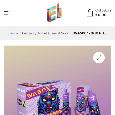
Ostoskori
€
0,00
ElementVape.de
Etusivu
kertakäyttöiset E-savut Suomi
WASPE 12000 PUFFS Viinirypäle Ice Viileät LED-valot Korkealaatuinen E-savuke Houkutteleva tukkumyyntihinta
🔍