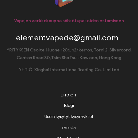
Vapejen verkkokauppa sähkötupakoiden ostamiseen
elementvapede@gmail.com
YRITYKSEN Osoite: Huone 1205, 12/kerros, Torni 2, Silvercord,
Canton Road 30, Tsim Sha Tsui, Kowloon, Hong Kong
YHTIÖ: Xinghai International Trading Co., Limited
EHDOT
Blogi
Usein kysytyt kysymykset
meistä