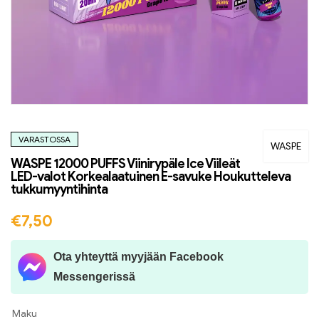
VARASTOSSA
WASPE
WASPE 12000 PUFFS Viinirypäle Ice Viileät
LED-valot Korkealaatuinen E-savuke Houkutteleva
tukkumyyntihinta
€
7,50
Ota yhteyttä myyjään Facebook
Messengerissä
Maku