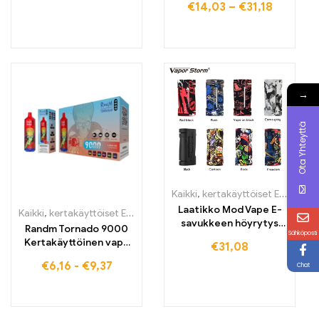
€
14,03
–
€
31,18
savuke 12000
0,3-1,5 Ohm avoin
Henkäystä
järjestelmä Vape
sähköinen tupakka
höyrystin vs Vinci x
→
Ota Yhteyttä
Kaikki
,
kertakäyttöiset E-savut
,
k
Laatikko Mod Vape E-
Kaikki
,
kertakäyttöiset E-savut
,
Kertakäyttöiset sähkötupakat Belg
savukkeen höyrytys
Randm Tornado 9000
Sähköposti
tukee RDA RDA
Kertakäyttöinen vape
€
31,08
Electroii
9000 puffs EU-
€
6,16
-
€
9,37
Chat
varastossa