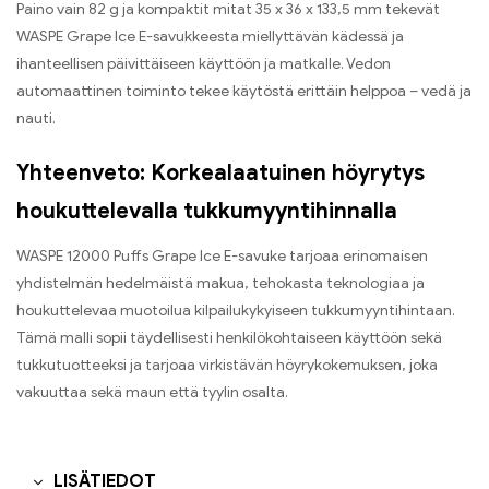
Paino vain 82 g ja kompaktit mitat 35 x 36 x 133,5 mm tekevät
WASPE Grape Ice E-savukkeesta miellyttävän kädessä ja
ihanteellisen päivittäiseen käyttöön ja matkalle. Vedon
automaattinen toiminto tekee käytöstä erittäin helppoa – vedä ja
nauti.
Yhteenveto: Korkealaatuinen höyrytys
houkuttelevalla tukkumyyntihinnalla
WASPE 12000 Puffs Grape Ice E-savuke tarjoaa erinomaisen
yhdistelmän hedelmäistä makua, tehokasta teknologiaa ja
houkuttelevaa muotoilua kilpailukykyiseen tukkumyyntihintaan.
Tämä malli sopii täydellisesti henkilökohtaiseen käyttöön sekä
tukkutuotteeksi ja tarjoaa virkistävän höyrykokemuksen, joka
vakuuttaa sekä maun että tyylin osalta.
LISÄTIEDOT