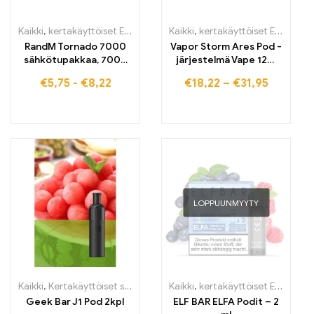
Kaikki
,
kertakäyttöiset E-savut
,
Kertakäyttöiset sähkötupakat Belg
Kaikki
,
kertakäyttöiset E-savut
,
k
RandM Tornado 7000
Vapor Storm Ares Pod -
sähkötupakkaa, 7000
järjestelmä Vape 12W
puffs, osta EU-
uudelleen täytettävä
€
5,75
-
€
8,22
€
18,22
–
€
31,95
varastosta
aloituspaketti
LOPPUUNMYYTY
Kaikki
,
Kertakäyttöiset sähkötupakat Irlanti
Kaikki
,
kertakäyttöiset E-savut
,
Kertakäyttöiset sähköt
,
k
Geek Bar J1 Pod 2kpl
ELF BAR ELFA Podit – 2