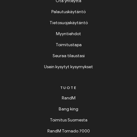
Ota yhteyttä
Palautuskäytäntö
Tietosuojakäytäntö
Myyntiehdot
Toimitustapa
Seuraa tilaustasi
Usein kysytyt kysymykset
TUOTE
RandM
Bang king
Toimitus Suomesta
RandM Tornado 7000