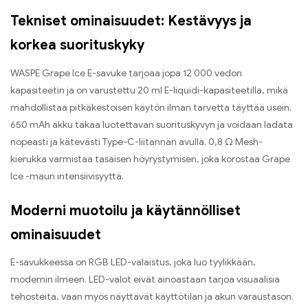
Tekniset ominaisuudet: Kestävyys ja
korkea suorituskyky
WASPE Grape Ice E-savuke tarjoaa jopa 12 000 vedon
kapasiteetin ja on varustettu 20 ml E-liquidi-kapasiteetilla, mikä
mahdollistaa pitkäkestoisen käytön ilman tarvetta täyttää usein.
650 mAh akku takaa luotettavan suorituskyvyn ja voidaan ladata
nopeasti ja kätevästi Type-C-liitännän avulla. 0,8 Ω Mesh-
kierukka varmistaa tasaisen höyrystymisen, joka korostaa Grape
Ice -maun intensiivisyyttä.
Moderni muotoilu ja käytännölliset
ominaisuudet
E-savukkeessa on RGB LED-valaistus, joka luo tyylikkään,
modernin ilmeen. LED-valot eivät ainoastaan tarjoa visuaalisia
tehosteita, vaan myös näyttävät käyttötilan ja akun varaustason.