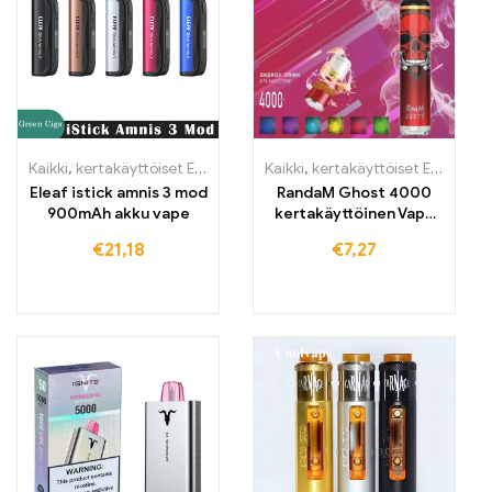
Kaikki
,
kertakäyttöiset E-savut
,
kertakäyttöiset E-savut Suomi
Kaikki
,
kertakäyttöiset E-savut
,
ker
,
K
Eleaf istick amnis 3 mod
RandaM Ghost 4000
900mAh akku vape
kertakäyttöinen Vape
Osta 4000 puffs
€
21,18
€
7,27