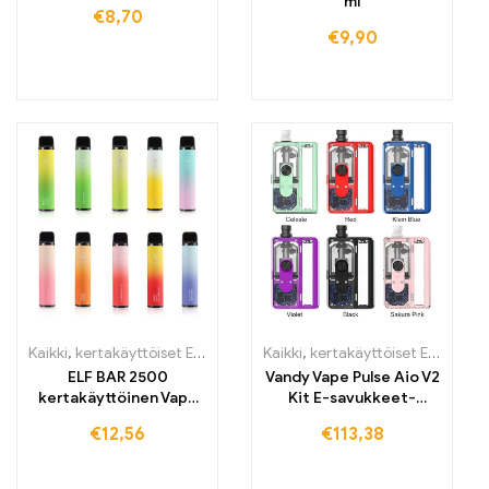
ml
€
8,70
€
9,90
Kaikki
,
kertakäyttöiset E-savut
,
kertakäyttöiset E-savut Suomi
Kaikki
,
kertakäyttöiset E-savut
,
ker
,
k
ELF BAR 2500
Vandy Vape Pulse Aio V2
kertakäyttöinen Vape
Kit E-savukkeet-
2500 puffs 1400mAh
Cartomizer
€
12,56
€
113,38