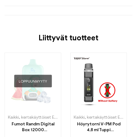
Liittyvät tuotteet
LOPPUUNMYYTY
Kaikki
,
kertakäyttöiset E-savut
,
Kertakäyttöiset sähkötupakat Irlant
Kaikki
,
kertakäyttöiset E-savut Suomi
Fumot Randm Digital
Höyrytorni V-PM Pod
Box 12000
4,8 ml Tuppi
Kertakäyttöinen E-
Kaksinkertainen Pullo