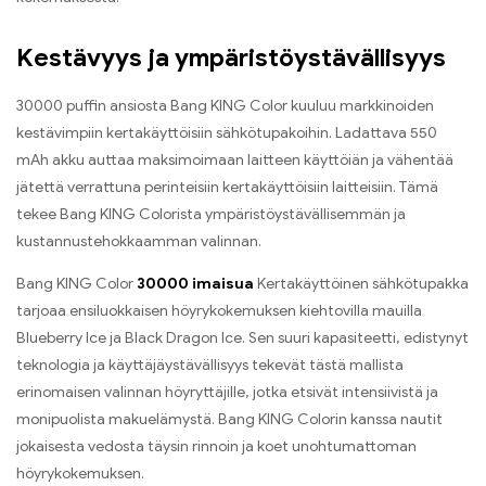
Kestävyys ja ympäristöystävällisyys
30000 puffin ansiosta Bang KING Color kuuluu markkinoiden
kestävimpiin kertakäyttöisiin sähkötupakoihin. Ladattava 550
mAh akku auttaa maksimoimaan laitteen käyttöiän ja vähentää
jätettä verrattuna perinteisiin kertakäyttöisiin laitteisiin. Tämä
tekee Bang KING Colorista ympäristöystävällisemmän ja
kustannustehokkaamman valinnan.
Bang KING Color
30000 imaisua
Kertakäyttöinen sähkötupakka
tarjoaa ensiluokkaisen höyrykokemuksen kiehtovilla mauilla
Blueberry Ice ja Black Dragon Ice. Sen suuri kapasiteetti, edistynyt
teknologia ja käyttäjäystävällisyys tekevät tästä mallista
erinomaisen valinnan höyryttäjille, jotka etsivät intensiivistä ja
monipuolista makuelämystä. Bang KING Colorin kanssa nautit
jokaisesta vedosta täysin rinnoin ja koet unohtumattoman
höyrykokemuksen.