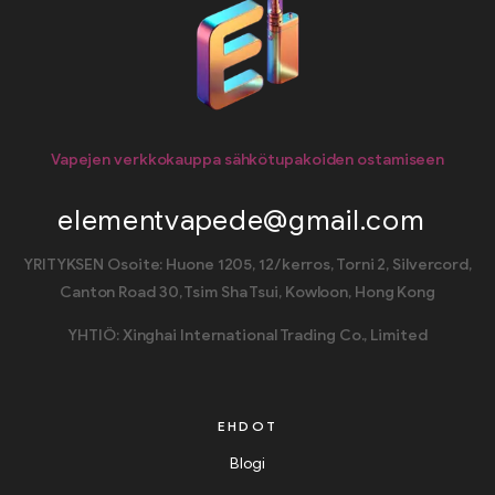
Vapejen verkkokauppa sähkötupakoiden ostamiseen
elementvapede@gmail.com
YRITYKSEN Osoite: Huone 1205, 12/kerros, Torni 2, Silvercord,
Canton Road 30, Tsim Sha Tsui, Kowloon, Hong Kong
YHTIÖ: Xinghai International Trading Co., Limited
EHDOT
Blogi