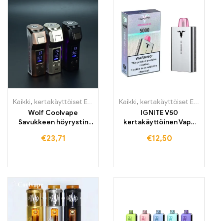
Kaikki
,
kertakäyttöiset E-savut
,
kertakäyttöiset E-savut Suomi
Kaikki
,
kertakäyttöiset E-savut
,
ker
,
K
Wolf Coolvape
IGNITE V50
Savukkeen höyrystin
kertakäyttöinen Vape
kynä 120 W mod E-
5000 puffs
€
23,71
€
12,50
savuke