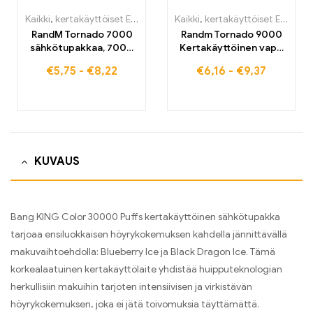
Kaikki
,
kertakäyttöiset E-savut
,
Kertakäyttöiset sähkötupakat Be
Kaikki
,
kertakäyttöiset E-savut
RandM Tornado 7000
Randm Tornado 9000
sähkötupakkaa, 7000
Kertakäyttöinen vape
puffs, osta EU-
9000 puffs EU-
€
5,75
-
€
8,22
€
6,16
-
€
9,37
varastosta
varastossa
KUVAUS
Bang KING Color 30000 Puffs kertakäyttöinen sähkötupakka
tarjoaa ensiluokkaisen höyrykokemuksen kahdella jännittävällä
makuvaihtoehdolla: Blueberry Ice ja Black Dragon Ice. Tämä
korkealaatuinen kertakäyttölaite yhdistää huipputeknologian
herkullisiin makuihin tarjoten intensiivisen ja virkistävän
höyrykokemuksen, joka ei jätä toivomuksia täyttämättä.