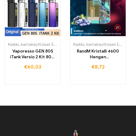
Kaikki
,
kertakäyttöiset E-savut
,
kertakäyttöiset E-savut Suomi
Kaikki
,
kertakäyttöiset E-savut
,
ker
,
K
Vaporesso GEN 80S
RandM Kristalli 4600
iTank Versio 2 Kit 80W
Hengen
Box Mod Vape
Kertakäyttöinen
€
60,03
€
8,72
Sähkötupakka 4600
Suutinta