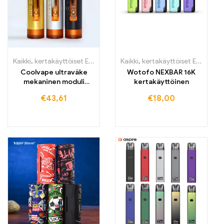
Kaikki
,
kertakäyttöiset E-savut
,
kertakäyttöiset E-savut Suomi
Kaikki
,
kertakäyttöiset E-savut
,
ker
,
K
Coolvape ultraväke
Wotofo NEXBAR 16K
mekaninen moduli
kertakäyttöinen
18650-akku Vape
€
43,61
€
18,00