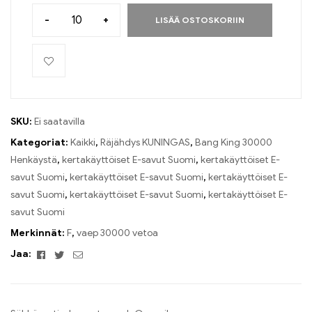
-
+
LISÄÄ OSTOSKORIIN
SKU:
Ei saatavilla
Kategoriat:
Kaikki
,
Räjähdys KUNINGAS
,
Bang King 30000
Henkäystä
,
kertakäyttöiset E-savut Suomi
,
kertakäyttöiset E-
savut Suomi
,
kertakäyttöiset E-savut Suomi
,
kertakäyttöiset E-
savut Suomi
,
kertakäyttöiset E-savut Suomi
,
kertakäyttöiset E-
savut Suomi
Merkinnät:
F
,
vaep 30000 vetoa
Facebook
Twitter
Sähköposti
Jaa: