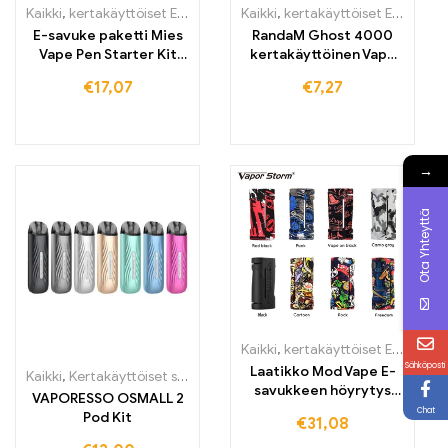
Kaikki
,
kertakäyttöiset E-savut Suomi
Kaikki
,
kertakäyttöiset E-savut Suo
,
kertakäyttöiset E-savut
,
K
E-savuke paketti Mies
RandaM Ghost 4000
Vape Pen Starter Kit
kertakäyttöinen Vape
ladattava akku
Osta 4000 puffs
€
17,07
€
7,27
→
Ota Yhteyttä
Kaikki
,
kertakäyttöiset E-savut
,
k
Sähköposti
Laatikko Mod Vape E-
Kaikki
,
Kertakäyttöiset sähkötupakat Irlanti
,
Kertakäyttöiset sähköt
savukkeen höyrytys
VAPORESSO OSMALL 2
tukee RDA RDA
Chat
Pod Kit
€
31,08
Electroii