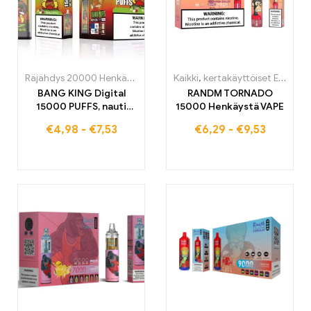
Räjähdys 20000 Henkäystä
,
kertakäyttöiset E-savut
Kaikki
,
kertakäyttöiset E-savut
,
kertakäyttö
BANG KING Digital
RANDM TORNADO
15000 PUFFS, nauti
15000 Henkäystä VAPE
huippuluokan sumu
€
4,98
-
€
7,53
€
6,29
-
€
9,53
kokemuksesta