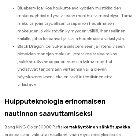
Blueberry Ice: Koe houkutteleva kypsien mustikkaiden
makeus, yhdistettynä viileään menthol-viimeistelyyn. Tämä
maku tarjoaa täydellisen tasapainon hedelmäisen
makeuden ja virkistävän kylmyyden välillä, ihanteellinen
kaikille, jotka kaipaavat jäistä ja hedelmäistä virkistystä.
Black Dragon Ice: Sukella salaperäiseen ja intensiiviseen
pimeiden marjojen makuun, jota viimeistelee raikas
jääkikare. Syvämarjainen aromi ja kylmä menthol
yhdistyvät tarjoamaan vertaansa vailla olevan
höyrykokemuksen, joka on sekä intensiivinen että
virkistävä.
Huipputeknologia erinomaisen
nautinnon saavuttamiseksi
Bang KING Color 30000 Puffs
kertakäyttöinen sähkötupakka
ei ainoastaan vakuuta mauillaan, vaan myös edistyksellisellä