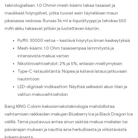
teknologiallaan. 1.0 Ohmin mesh-käämi takaa tasaiset ja
maukkaat höyrypilvet, jotka tuovat esiin täyteläisen maun
jokaisessa vedossa. Runsas 36 ml e-liquidityyppi ja tehokas 550
mAh akku takaavat pitkän ja luotettavan käytön.
Puffit: 30000 vetoa – kestävä höyrytys ilman keskeytyksiä
Mesh-käämi: 1.0 Ohm tasaisempaa lämmitystä ja
intensiivistä makua varten
Nikotiinivaihtoehdot: 2% ja 5%, erilaisiin mieltymyksiin
Type-C-latausliitäntä: Nopea ja kätevä lataus jatkuvaan
nautintoon
LED-digitaali-indikaattori: Näyttää selkeästi akun tilan ja
valitun makuvaihtoehdon
Bang KING Colorin kaksoismakoteknologia mahdollistaa
vaihtamisen raikkaiden makujen Blueberry Ice ja Black Dragon Ice
välillä. Tämä joustavuus antaa sinun säätää makua mielialan tai
päivänajan mukaan ja nauttia aina herkullisesta ja virkistävästä
kokemuksesta.