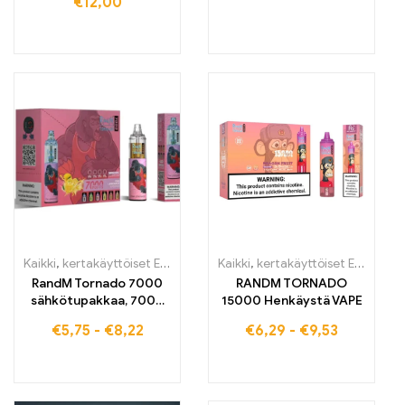
€
12,00
Kaikki
,
kertakäyttöiset E-savut
,
Kertakäyttöiset sähkötupakat Belg
Kaikki
,
kertakäyttöiset E-savut
,
K
RandM Tornado 7000
RANDM TORNADO
sähkötupakkaa, 7000
15000 Henkäystä VAPE
puffs, osta EU-
€
5,75
-
€
8,22
€
6,29
-
€
9,53
varastosta