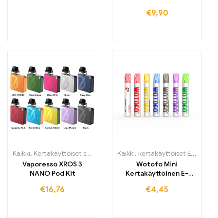
Kertakäyttöinen E-
€
9,90
savuke 12000
Henkäystä
Kaikki
,
Kertakäyttöiset sähkötupakat Irlanti
Kaikki
,
kertakäyttöiset E-savut
,
Kertakäyttöiset sähköt
,
K
Vaporesso XROS 3
Wotofo Mini
NANO Pod Kit
Kertakäyttöinen E-
savuke 600 Höyryä
€
16,76
€
4,45