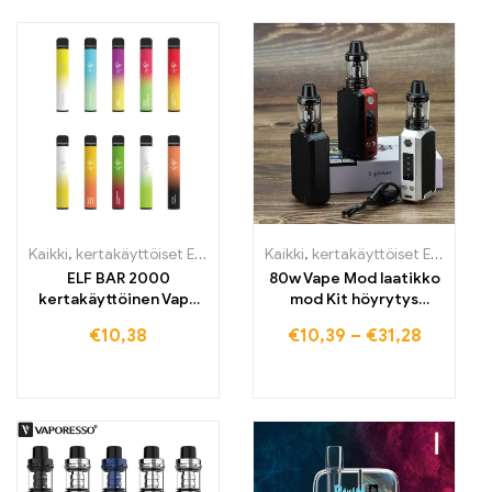
Kaikki
,
kertakäyttöiset E-savut
,
Kertakäyttöiset sähkötupakat Irlant
Kaikki
,
kertakäyttöiset E-savut
,
k
ELF BAR 2000
80w Vape Mod laatikko
kertakäyttöinen Vape
mod Kit höyrytys
1200mAh 2000 puffs
2200mAh Vape Pen
€
10,38
€
10,39
–
€
31,28
Starter Kit