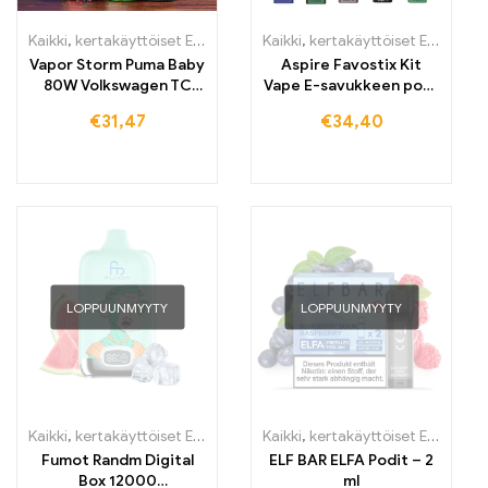
Kaikki
,
kertakäyttöiset E-savut
,
kertakäyttöiset E-savut Suomi
Kaikki
,
kertakäyttöiset E-savut
,
ker
,
k
Vapor Storm Puma Baby
Aspire Favostix Kit
80W Volkswagen TC
Vape E-savukkeen pod-
Box Mod Vape Muuttuva
järjestelmä
€
31,47
€
34,40
teho E-savut
LOPPUUNMYYTY
LOPPUUNMYYTY
Kaikki
,
kertakäyttöiset E-savut
,
Kertakäyttöiset sähkötupakat Irlant
Kaikki
,
kertakäyttöiset E-savut
,
k
Fumot Randm Digital
ELF BAR ELFA Podit – 2
Box 12000
ml