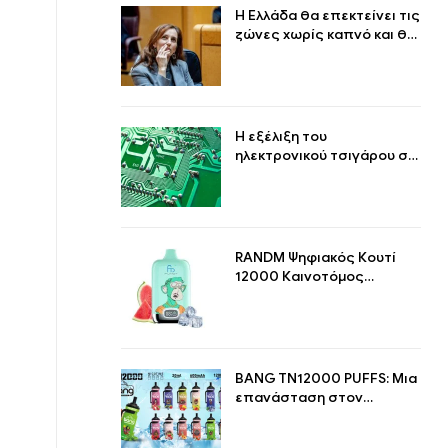
Η Ελλάδα θα επεκτείνει τις
ζώνες χωρίς καπνό και θα
αυστηροποιήσει τη
ρύθμιση των ηλεκτρονικών
τσιγάρων
Η εξέλιξη του
ηλεκτρονικού τσιγάρου σε
μια επισκόπηση
RANDM Ψηφιακός Κουτί
12000 Καινοτόμος
Ατμιστής με Στυλ και
Απόδοση
BANG TN12000 PUFFS: Μια
επανάσταση στον
μακροχρόνιο ατμό