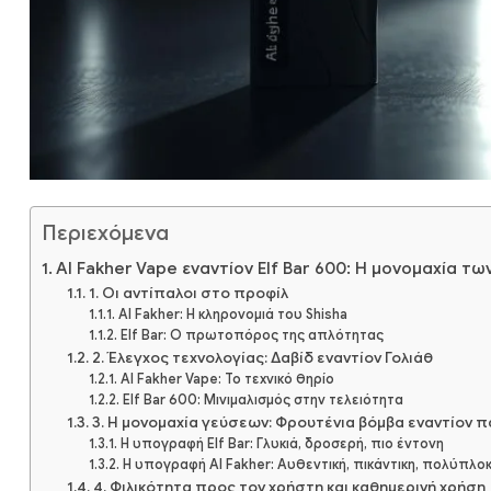
Περιεχόμενα
Al Fakher Vape εναντίον Elf Bar 600: Η μονομαχία 
1. Οι αντίπαλοι στο προφίλ
Al Fakher: Η κληρονομιά του Shisha
Elf Bar: Ο πρωτοπόρος της απλότητας
2. Έλεγχος τεχνολογίας: Δαβίδ εναντίον Γολιάθ
Al Fakher Vape: Το τεχνικό θηρίο
Elf Bar 600: Μινιμαλισμός στην τελειότητα
3. Η μονομαχία γεύσεων: Φρουτένια βόμβα εναντίον
Η υπογραφή Elf Bar: Γλυκιά, δροσερή, πιο έντονη
Η υπογραφή Al Fakher: Αυθεντική, πικάντικη, πολύπλο
4. Φιλικότητα προς τον χρήστη και καθημερινή χρήση