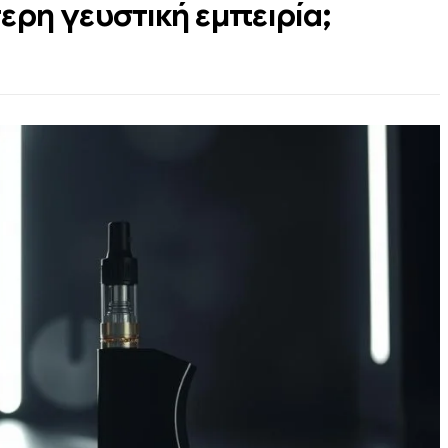
ερη γευστική εμπειρία;