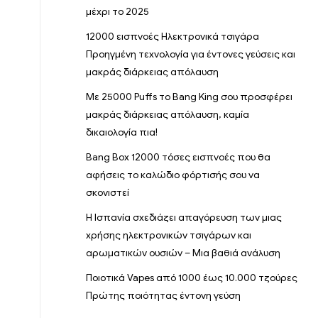
μέχρι το 2025
12000 εισπνοές Ηλεκτρονικά τσιγάρα
Προηγμένη τεχνολογία για έντονες γεύσεις και
μακράς διάρκειας απόλαυση
Με 25000 Puffs το Bang King σου προσφέρει
μακράς διάρκειας απόλαυση, καμία
δικαιολογία πια!
Bang Box 12000 τόσες εισπνοές που θα
αφήσεις το καλώδιο φόρτισής σου να
σκονιστεί
Η Ισπανία σχεδιάζει απαγόρευση των μιας
χρήσης ηλεκτρονικών τσιγάρων και
αρωματικών ουσιών – Μια βαθιά ανάλυση
Ποιοτικά Vapes από 1000 έως 10.000 τζούρες
Πρώτης ποιότητας έντονη γεύση