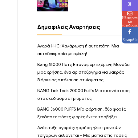
του ηλεκτρονικού
τσιγάρου
Ηλεκτρονι
κό
ταχυδρομε
Δημοφιλείς Αναρτήσεις
ίο
Συνομιλία
Αγορά HHC: Χαλάρωση ή αυταπάτη; Μια
αυτοδοκιμασία με ομίχλη!
Bang 15000 Ποτς Επαναφορτιζόμενη Μονάδα
μιας χρήσης, ένα αριστούργημα για μακράς
διάρκειας απόλαυση ατμίσματος
BANG Tick Tock 20000 Puffs Μια επανάσταση
στο σχεδιασμό ατμίσματος
BANG 36000 PUFFS Μία φόρτιση, δύο φορές
ξεχάσατε πόσες φορές έχετε τραβήξει
Ανάπτυξη αγοράς: η χρήση ηλεκτρονικών
τσιγάρων αυξάνεται – Μια ματιά στις τάσεις