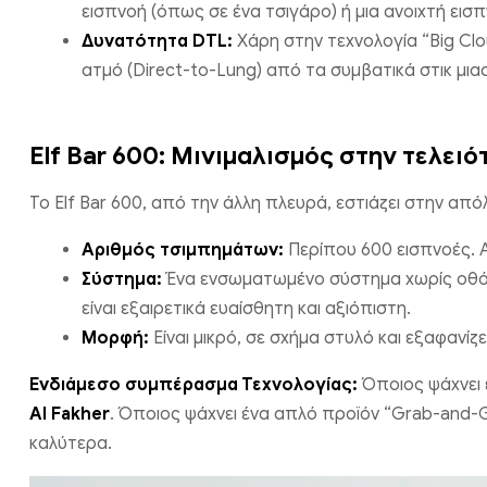
εισπνοή (όπως σε ένα τσιγάρο) ή μια ανοιχτή εισπ
Δυνατότητα DTL:
Χάρη στην τεχνολογία “Big Cl
ατμό (Direct-to-Lung) από τα συμβατικά στικ μια
Elf Bar 600: Μινιμαλισμός στην τελειό
Το Elf Bar 600, από την άλλη πλευρά, εστιάζει στην απ
Αριθμός τσιμπημάτων:
Περίπου 600 εισπνοές. Α
Σύστημα:
Ένα ενσωματωμένο σύστημα χωρίς οθόν
είναι εξαιρετικά ευαίσθητη και αξιόπιστη.
Μορφή:
Είναι μικρό, σε σχήμα στυλό και εξαφανίζετ
Ενδιάμεσο συμπέρασμα Τεχνολογίας:
Όποιος ψάχνει έ
Al Fakher
. Όποιος ψάχνει ένα απλό προϊόν “Grab-and-G
καλύτερα.