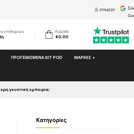
Σύ
ΣΎΝΔΕΣΗ
Go
τα επιθυμιών
Καλάθι
δη
€
0,00
ΠΡΟΓΕΜΙΣΜΈΝΑ ΚΙΤ POD
ΜΆΡΚΕΣ
τερη γευστική εμπειρία;
Kατηγορίες