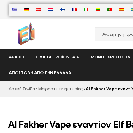
ElementVape.de
ΑΡΧΙΚΉ
ΌΛΑ ΤΑ ΠΡΟΪΌΝΤΑ
ΜΟΝΉΣ ΧΡΉΣΗΣ ΗΛΕ
ΑΠΟΣΤΟΛΉ ΑΠΌ ΤΗΝ ΕΛΛΆΔΑ
Αρχική Σελίδα
Μοιραστείτε εμπειρίες
Al Fakher Vape εναντί
Al Fakher Vape εναντίον Elf B