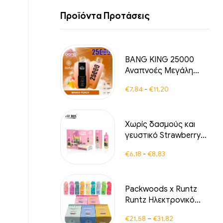
Προϊόντα Προτάσεις
BANG KING 25000
Αναπνοές Μεγάλη
οθόνη B25
€
7,84
-
€
11,20
Ηλεκτρονικό τσιγάρο
Exotic Ροδάκινο
Μάνγκο Έκρηξη
Χωρίς δασμούς και
γευστικό Strawberry
Ice Vape για εξαιρετική
€
6,18
-
€
8,83
απόλαυση
Packwoods x Runtz
Runtz Ηλεκτρονικό
τσιγάρο,
€
21,58
–
€
31,82
επαναφορτιζόμενο