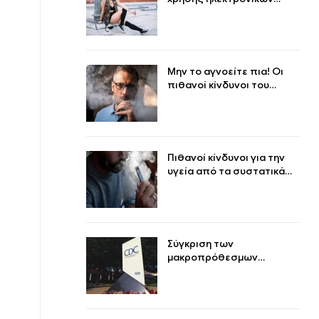
τσιγάρων στους νέους και
οι επιπτώσεις στην υγεία
και τη συμπεριφορά
Μην το αγνοείτε πια! Οι
πιθανοί κίνδυνοι του
δευτερογενούς καπνού
από ηλεκτρονικά τσιγάρα
μεταχειρισμένων
προϊόντων για τους
ανθρώπους κοντά
Πιθανοί κίνδυνοι για την
υγεία από τα συστατικά
των ηλεκτρονικών
τσιγάρων, ιδίως τη
νικοτίνη και άλλα
συστατικά
Σύγκριση των
μακροπρόθεσμων
επιπτώσεων των
ηλεκτρονικών τσιγάρων
και των συμβατικών
τσιγάρων στην υγεία