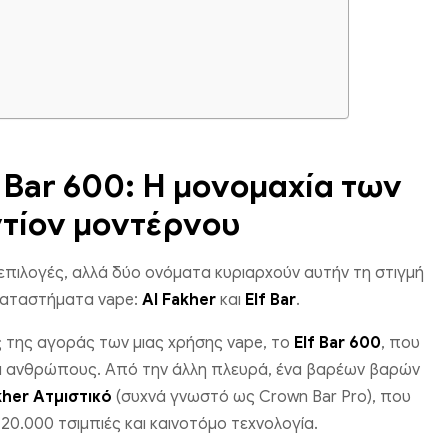
f Bar 600: Η μονομαχία των
τίον μοντέρνου
πιλογές, αλλά δύο ονόματα κυριαρχούν αυτήν τη στιγμή
 καταστήματα vape:
Al Fakher
και
Elf Bar
.
ς της αγοράς των μιας χρήσης vape, το
Elf Bar 600
, που
ια ανθρώπους. Από την άλλη πλευρά, ένα βαρέων βαρών
kher Ατμιστικό
(συχνά γνωστό ως Crown Bar Pro), που
20.000 τσιμπιές και καινοτόμο τεχνολογία.