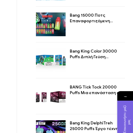
Bang 15000 Ποτς
Επαναφορτιζόμενη
Μονάδα μιας χρήσης, ένα
αριστούργημα για μακράς
διάρκειας απόλαυση
ατμίσματος
Bang King Color 30000
Puffs Διπλή Γεύση
Απορριπτικό Μοναδική
Ατμιστική Εμπειρία με
Διπλή Γεύση
BANG Tick Tock 20000
Puffs Μια επανάσταση στο
→
σχεδιασμό ατμίσματος
Ε
π
ι
κ
ο
ι
ν
ω
ν
ή
σ
τ
ε
μ
α
ζ
ί
μ
α
ς
Bang King DelphiTreh
25000 Puffs Έργο τέχνης