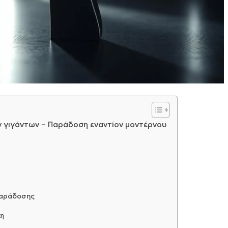
των γιγάντων – Παράδοση εναντίον μοντέρνου
 παράδοσης
κη