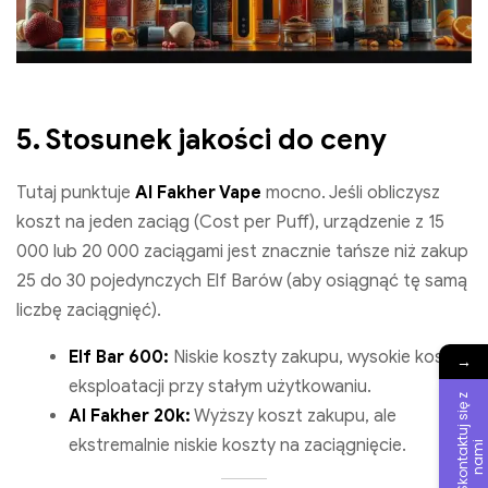
5. Stosunek jakości do ceny
Tutaj punktuje
Al Fakher Vape
mocno. Jeśli obliczysz
koszt na jeden zaciąg (Cost per Puff), urządzenie z 15
000 lub 20 000 zaciągami jest znacznie tańsze niż zakup
25 do 30 pojedynczych Elf Barów (aby osiągnąć tę samą
liczbę zaciągnięć).
Elf Bar 600:
Niskie koszty zakupu, wysokie koszty
→
eksploatacji przy stałym użytkowaniu.
S
k
o
n
t
a
t
u
j
s
i
ę
z
n
a
m
Al Fakher 20k:
Wyższy koszt zakupu, ale
ekstremalnie niskie koszty na zaciągnięcie.
k
i