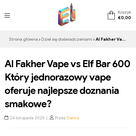
Koszyk
€
0,00
ElementVape.de
Strona główna
Dziel się doświadczeniami
Al Fakher Vape vs Elf Bar 600 Który jednorazowy vape oferuje najlepsze doznania smakowe?
Al Fakher Vape vs Elf Bar 600
Który jednorazowy vape
oferuje najlepsze doznania
smakowe?
24 listopada 2025
Przez
Danny