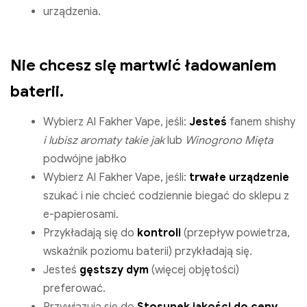
urządzenia.
Nie chcesz się martwić ładowaniem
baterii.
Wybierz Al Fakher Vape, jeśli:
Jesteś
fanem shishy
i lubisz aromaty takie jak
lub
Winogrono Mięta
podwójne jabłko
Wybierz Al Fakher Vape, jeśli:
trwałe urządzenie
szukać i nie chcieć codziennie biegać do sklepu z
e-papierosami.
Przykładają się do
kontroli
(przepływ powietrza,
wskaźnik poziomu baterii) przykładają się.
Jesteś
gęstszy dym
(więcej objętości)
preferować.
Przywiązują się do
Stosunek jakości do ceny
.