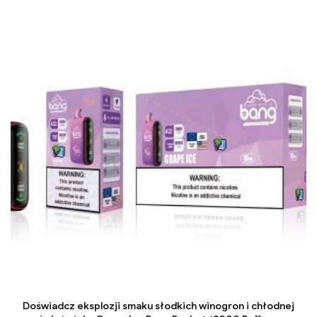
Doświadcz eksplozji smaku słodkich winogron i chłodnej