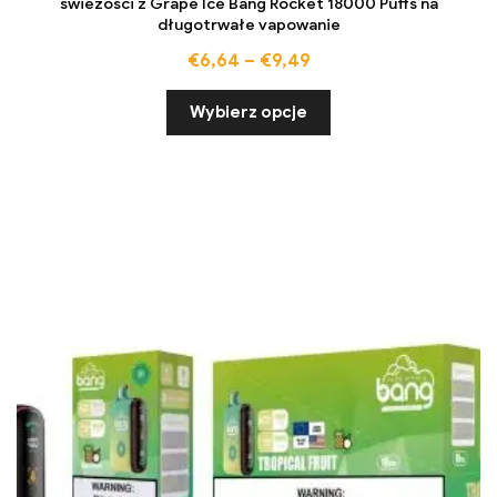
świeżości z Grape Ice Bang Rocket 18000 Puffs na
długotrwałe vapowanie
€
6,64
–
€
9,49
Wybierz opcje