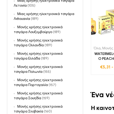
Μιας χρήσης ηλεκτρονικά τσιγάρα
Λετονία
(105)
Μιας χρήσης ηλεκτρονικά τσιγάρα
Λιθουανία
(189)
Μονής χρήσης ηλεκτρονικά
τσιγάρα Λουξεμβούργο
(189)
Μονής χρήσης ηλεκτρονικά
τσιγάρα Ολλανδία
(189)
Όλα
,
Μονής χρήσης ηλ
Μονής χρήσης ηλεκτρονικά
WATERME
τσιγάρα Ελλάδα
(189)
O PEACH
12000 
Μονής χρήσης ηλεκτρονικά
€
5,31
Ψηφιακό κο
τσιγάρα Πολωνία
(155)
δασμ
ατμίζοντ
Μονής χρήσης ηλεκτρονικά
12000 ηλε
τσιγάρα Πορτογαλία
(157)
τσιγάρο μ
Ένα ν
ρουφηξι
Μονής χρήσης ηλεκτρονικά
μπαταρία
τσιγάρα Σουηδία
(159)
τώρα δι
Μονής χρήσης ηλεκτρονικά
Η καινο
τσιγάρα Σλοβακία
(160)