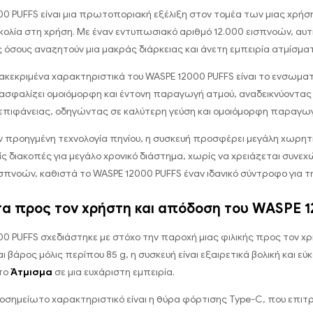
00 PUFFS είναι μια πρωτοποριακή εξέλιξη στον τομέα των μιας χρήσ
υκολία στη χρήση. Με έναν εντυπωσιακό αριθμό 12.000 εισπνοών, αυτ
ς όσους αναζητούν μια μακράς διάρκειας και άνετη εμπειρία ατμίσμα
ιακεκριμένα χαρακτηριστικά του WASPE 12000 PUFFS είναι το ενσωμα
ασφαλίζει ομοιόμορφη και έντονη παραγωγή ατμού, αναδεικνύοντας ι
επιφάνειας, οδηγώντας σε καλύτερη γεύση και ομοιόμορφη παραγωγ
 προηγμένη τεχνολογία πηνίου, η συσκευή προσφέρει μεγάλη χωρητικό
ς διακοπές για μεγάλο χρονικό διάστημα, χωρίς να χρειάζεται συνε
σπνοών, καθιστά το WASPE 12000 PUFFS έναν ιδανικό σύντροφο για τ
τα προς τον χρήστη και απόδοση του WASPE 
0 PUFFS σχεδιάστηκε με στόχο την παροχή μιας φιλικής προς τον χρ
αι βάρος μόλις περίπου 85 g, η συσκευή είναι εξαιρετικά βολική και 
 το
Άτμισμα
σε μια ευχάριστη εμπειρία.
ιοσημείωτο χαρακτηριστικό είναι η θύρα φόρτισης Type-C, που επιτ