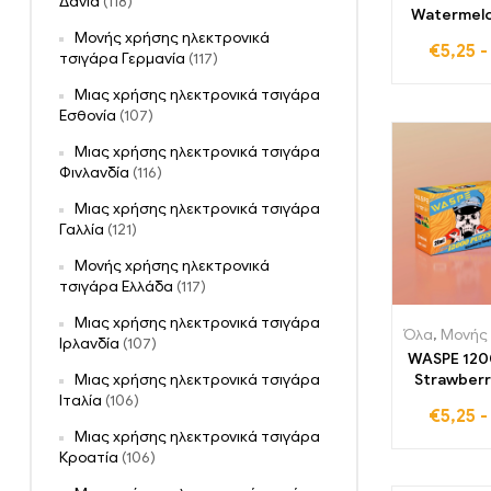
Δανία
(118)
Watermel
120
Μονής χρήσης ηλεκτρονικά
€
5,25
Αναπληρώσ
τσιγάρα Γερμανία
(117)
LED Φώτα 
Μιας χρήσης ηλεκτρονικά τσιγάρα
τιμή για ηλ
Εσθονία
(107)
τσιγ
Μιας χρήσης ηλεκτρονικά τσιγάρα
Φινλανδία
(116)
Μιας χρήσης ηλεκτρονικά τσιγάρα
Γαλλία
(121)
Μονής χρήσης ηλεκτρονικά
τσιγάρα Ελλάδα
(117)
Μιας χρήσης ηλεκτρονικά τσιγάρα
Όλα
,
Μονής χρήσης ηλ
Ιρλανδία
(107)
WASPE 120
Strawber
Μιας χρήσης ηλεκτρονικά τσιγάρα
Δροσερά 
Ιταλία
(106)
€
5,25
Premium E-
Μιας χρήσης ηλεκτρονικά τσιγάρα
Χονδρικ
Κροατία
(106)