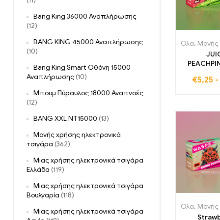
(11)
Bang King 36000 Αναπλήρωσης
(12)
BANG KING 45000 Αναπλήρωσης
Όλα
,
Μονής χρήσης ηλ
(10)
JUI
PEACHPI
Bang King Smart Οθόνη 15000
12000 
Αναπλήρωσης
(10)
€
5,25
γεμάτοι
ζουμερός 
Μπουμ Πύραυλος 18000 Αναπνοές
και ανανά
(12)
ποιότ
BANG XXL NT15000
(13)
ηλεκτρονικ
με δροσ
Μονής χρήσης ηλεκτρονικά
φώ
τσιγάρα
(362)
Μιας χρήσης ηλεκτρονικά τσιγάρα
Ελλάδα
(119)
Μιας χρήσης ηλεκτρονικά τσιγάρα
Βουλγαρία
(118)
Όλα
,
Μονής χρήσης ηλ
Μιας χρήσης ηλεκτρονικά τσιγάρα
Straw