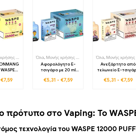
εκτρονικά τσιγάρα
Όλα
,
Μονής χρήσης ηλεκτρονικά τσιγάρα
,
Μιας χρήσης ηλεκτρονικά τσιγάρα Ελ
Όλα
,
Μονής χρήσης ηλεκτρονικά τσιγάρα
,
Μιας χρ
LONMANG
Αφορολόγητο E-
Ανεξάρτητο από
 WASPE
τσιγάρο με 20 ml
τελωνείο E-τσιγά
PUFFS
BLUEBERRY
WASPE 12000 120
-
€
7,59
€
5,31
-
€
7,59
€
5,31
-
€
7,59
υτί χωρίς
RASPBERRY και 12000
Züge 20 ml RED WI
ούς,
ρίψεις – WASPE
PEAR JUICE για
ας WASPE
12000 Puffs
εκλεπτυσμένη
κτρονικό
απόλαυση
ε 12.000
έο πρότυπο στο Vaping: Το WASP
ές και
 650 mAh
αθέσιμο
τόμος τεχνολογία του WASPE 12000 PUFF