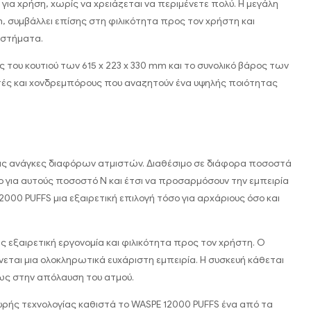
η για χρήση, χωρίς να χρειάζεται να περιμένετε πολύ. Η μεγάλη
, συμβάλλει επίσης στη φιλικότητα προς τον χρήστη και
ιαστήματα.
ς του κουτιού των 615 x 223 x 330 mm και το συνολικό βάρος των
λητές και χονδρεμπόρους που αναζητούν ένα υψηλής ποιότητας
τις ανάγκες διαφόρων ατμιστών. Διαθέσιμο σε διάφορα ποσοστά
ο για αυτούς ποσοστό Ν και έτσι να προσαρμόσουν την εμπειρία
2000 PUFFS μια εξαιρετική επιλογή τόσο για αρχάριους όσο και
ς εξαιρετική εργονομία και φιλικότητα προς τον χρήστη. Ο
ίνεται μια ολοκληρωτικά ευχάριστη εμπειρία. Η συσκευή κάθεται
ρως στην απόλαυση του ατμού.
χυρής τεχνολογίας καθιστά το WASPE 12000 PUFFS ένα από τα