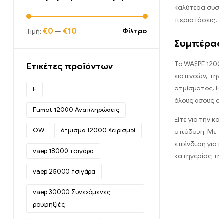
καλύτερα συστ
περιστάσεις,
€0
€10
Φίλτρο
Τιμή:
—
Συμπέρασ
Το WASPE 120
Ετικέτες προϊόντων
εισπνοών, την
ατμίσματος. Η
F
όλους όσους α
Fumot 12000 Αναπληρώσεις
Είτε για την 
OW
άτμισμα 12000 Χειρισμοί
απόδοση. Με τ
επένδυση για 
vaep 18000 τσιγάρα
κατηγορίας τ
vaep 25000 τσιγάρα
vaep 30000 Συνεχόμενες
ρουφηξιές