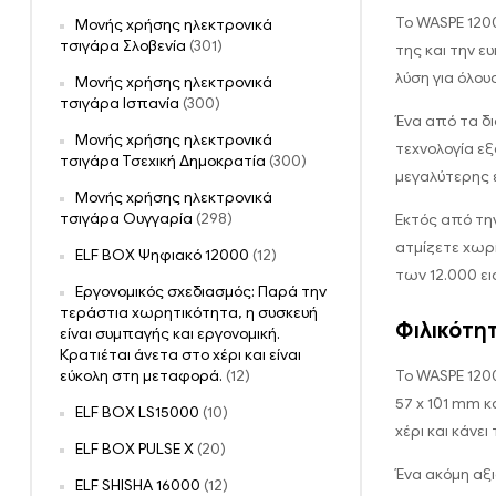
Το WASPE 120
Μονής χρήσης ηλεκτρονικά
τσιγάρα Σλοβενία
(301)
της και την ε
λύση για όλου
Μονής χρήσης ηλεκτρονικά
τσιγάρα Ισπανία
(300)
Ένα από τα δ
Μονής χρήσης ηλεκτρονικά
τεχνολογία εξ
τσιγάρα Τσεχική Δημοκρατία
(300)
μεγαλύτερης 
Μονής χρήσης ηλεκτρονικά
τσιγάρα Ουγγαρία
(298)
Εκτός από την
ατμίζετε χωρί
ELF BOX Ψηφιακό 12000
(12)
των 12.000 ει
Εργονομικός σχεδιασμός: Παρά την
τεράστια χωρητικότητα, η συσκευή
Φιλικότη
είναι συμπαγής και εργονομική.
Κρατιέται άνετα στο χέρι και είναι
Το WASPE 1200
εύκολη στη μεταφορά.
(12)
57 x 101 mm κ
ELF BOX LS15000
(10)
χέρι και κάνει
ELF BOX PULSE X
(20)
Ένα ακόμη αξ
ELF SHISHA 16000
(12)