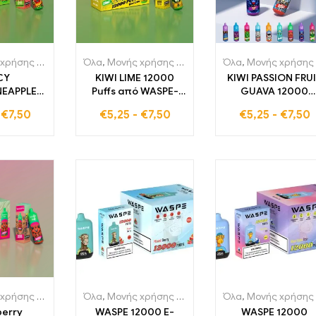
εκτρονικά τσιγάρα
Όλα
,
Μονής χρήσης ηλεκτρονικά τσιγάρα
,
Μιας χρήσης ηλεκτρονικά τσιγάρα Εσθ
Όλα
,
Μονής χρήσης ηλεκτρονικά τσιγάρα
,
Μιας χρ
CY
KIWI LIME 12000
KIWI PASSION FRU
NEAPPLE
Puffs από WASPE-
GUAVA 12000
πόθοι
Κουλ φωτιστικά LED
τσιμπήματα Κου
-
€
7,50
€
5,25
-
€
7,50
€
5,25
-
€
7,50
 γεύση,
Υψηλής ποιότητας
φωτιστικά LED
ροδάκινος
ηλεκτρονικό τσιγάρο
Υψηλής ποιότητα
ς, υψηλής
σε χονδρική τιμή
ηλεκτρονικό τσιγά
ητας
σε χονδρική τιμή
ό τσιγάρο
ερά LED
τα
εκτρονικά τσιγάρα
Όλα
,
Μονής χρήσης ηλεκτρονικά τσιγάρα
,
Μιας χρήσης ηλεκτρονικά τσιγάρα Ελ
Όλα
,
Μονής χρήσης ηλεκτρονικά τσιγάρα
,
Μιας χρ
berry
WASPE 12000 E-
WASPE 12000