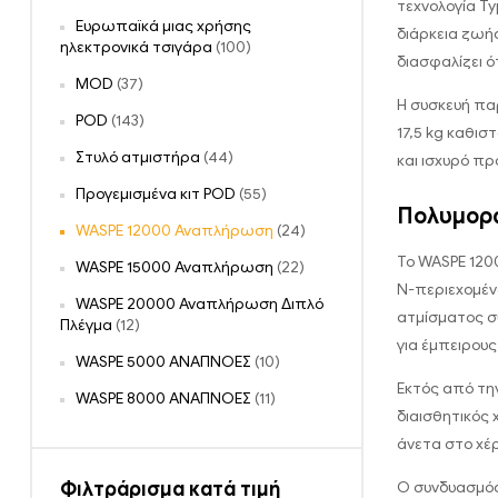
τεχνολογία Ty
Ευρωπαϊκά μιας χρήσης
διάρκεια ζωή
ηλεκτρονικά τσιγάρα
(100)
διασφαλίζει ό
MOD
(37)
Η συσκευή παρ
POD
(143)
17,5 kg καθισ
Στυλό ατμιστήρα
(44)
και ισχυρό προ
Προγεμισμένα κιτ POD
(55)
Πολυμορφ
WASPE 12000 Αναπλήρωση
(24)
Το WASPE 120
WASPE 15000 Αναπλήρωση
(22)
Ν-περιεχομένο
WASPE 20000 Αναπλήρωση Διπλό
ατμίσματος σύ
Πλέγμα
(12)
για έμπειρους
WASPE 5000 ΑΝΑΠΝΟΕΣ
(10)
Εκτός από την
WASPE 8000 ΑΝΑΠΝΟΕΣ
(11)
διαισθητικός 
άνετα στο χέ
Φιλτράρισμα κατά τιμή
Ο συνδυασμός