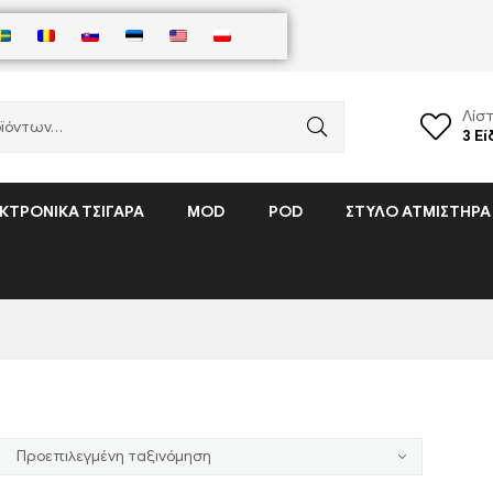
Λίσ
3
Εί
ΚΤΡΟΝΙΚΆ ΤΣΙΓΆΡΑ
MOD
POD
ΣΤΥΛΌ ΑΤΜΙΣΤΉΡΑ