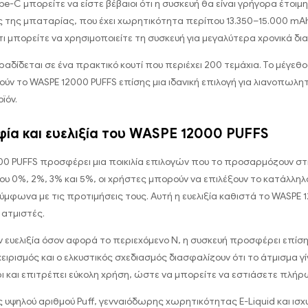
pe-C μπορείτε να είστε βέβαιοι ότι η συσκευή θα είναι γρήγορα έτοιμ
ς της μπαταρίας, που έχει χωρητικότητα περίπου 13.350–15.000 mAh
τι μπορείτε να χρησιμοποιείτε τη συσκευή για μεγαλύτερα χρονικά δ
αδίδεται σε ένα πρακτικό κουτί που περιέχει 200 τεμάχια. Το μέγεθο
τούν το WASPE 12000 PUFFS επίσης μια ιδανική επιλογή για λιανοπω
ϊόν.
ία και ευελιξία του WASPE 12000 PUFFS
00 PUFFS προσφέρει μια ποικιλία επιλογών που το προσαρμόζουν σ
υ 0%, 2%, 3% και 5%, οι χρήστες μπορούν να επιλέξουν το κατάλληλ
μφωνα με τις προτιμήσεις τους. Αυτή η ευελιξία καθιστά το WASPE 1
 ατμιστές.
 ευελιξία όσον αφορά το περιεχόμενο N, η συσκευή προσφέρει επίση
χειρισμός και ο ελκυστικός σχεδιασμός διασφαλίζουν ότι το άτμισμα γ
ρι και επιτρέπει εύκολη χρήση, ώστε να μπορείτε να εστιάσετε πλή
 υψηλού αριθμού Puff, γενναιόδωρης χωρητικότητας E-Liquid και ισ