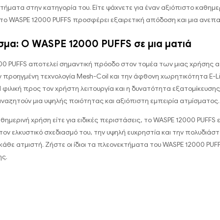
ήματα στην κατηγορία του. Είτε ψάχνετε για έναν αξιόπιστο καθημερινό
 το WASPE 12000 PUFFS προσφέρει εξαιρετική απόδοση και μια ανεπ
μα: Ο WASPE 12000 PUFFS σε μια ματιά
00 PUFFS αποτελεί σημαντική πρόοδο στον τομέα των μιας χρήσης α
 προηγμένη τεχνολογία Mesh-Coil και την άφθονη χωρητικότητα E-Li
 φιλική προς τον χρήστη λειτουργία και η δυνατότητα εξατομίκευσης
ναζητούν μια υψηλής ποιότητας και αξιόπιστη εμπειρία ατμίσματος.
καθημερινή χρήση είτε για ειδικές περιστάσεις, το WASPE 12000 PUFF
ον ελκυστικό σχεδιασμό του, την υψηλή ευχρηστία και την πολυδιάσ
κάθε ατμιστή. Ζήστε οι ίδιοι τα πλεονεκτήματα του WASPE 12000 PUFF
ης.