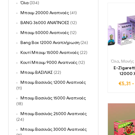
Όλα
(334)
Μπουμ 20000 Αναπνοές
(41)
BANG 36000 ΑΝΑΠΝΟΕΣ
(12)
Μπουμ 50000 Αναπνοές
(12)
Bang Box 12000 Αναπλήρωση
(26)
Κουτί Μπουμ 15000 Αναπνοές
(22)
Όλα
,
Μονής χρήσης ηλ
Κουτί Μπουμ 9000 Αναπνοές
(12)
E-Zigaret
Μπουμ ΒΑΣΙΛΙΑΣ
(22)
12000 
περιορισμ
Μπουμ Βασιλιάς 12000 Αναπνοές
€
5,31
τραβήγμα
(11)
ICE 20 ml 
φόρτισης
Μπουμ Βασιλιάς 15000 Αναπνοές
(18)
Μπουμ Βασιλιάς 25000 Αναπνοές
(24)
Μπουμ Βασιλιάς 30000 Αναπνοές