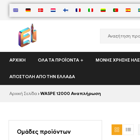
ElementVape.de
ΑΡΧΙΚΉ
ΌΛΑ ΤΑ ΠΡΟΪΌΝΤΑ
ΜΟΝΉΣ ΧΡΉΣΗΣ ΗΛΕ
ΑΠΟΣΤΟΛΉ ΑΠΌ ΤΗΝ ΕΛΛΆΔΑ
Αρχική Σελίδα
WASPE 12000 Αναπλήρωση
Ομάδες προϊόντων