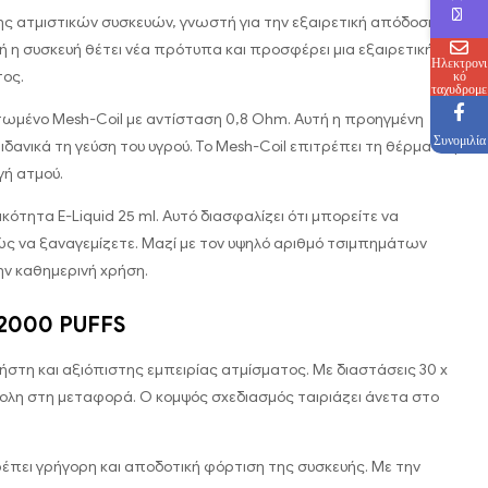
ης ατμιστικών συσκευών, γνωστή για την εξαιρετική απόδοσή
ή η συσκευή θέτει νέα πρότυπα και προσφέρει μια εξαιρετική
Ηλεκτρονι
κό
τος.
ταχυδρομε
ίο
τωμένο Mesh-Coil με αντίσταση 0,8 Ohm. Αυτή η προηγμένη
Συνομιλία
δανικά τη γεύση του υγρού. Το Mesh-Coil επιτρέπει τη θέρμανση
ή ατμού.
τητα E-Liquid 25 ml. Αυτό διασφαλίζει ότι μπορείτε να
χώς να ξαναγεμίζετε. Μαζί με τον υψηλό αριθμό τσιμπημάτων
ην καθημερινή χρήση.
12000 PUFFS
ήστη και αξιόπιστης εμπειρίας ατμίσματος. Με διαστάσεις 30 x
εύκολη στη μεταφορά. Ο κομψός σχεδιασμός ταιριάζει άνετα στο
ρέπει γρήγορη και αποδοτική φόρτιση της συσκευής. Με την