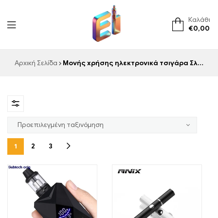
Καλάθι
€
0,00
ElementVape.de
Αρχική Σελίδα
Μονής χρήσης ηλεκτρονικά τσιγάρα Σλοβακία
1
2
3