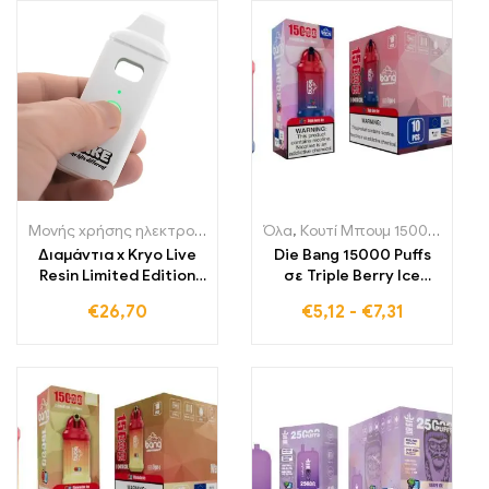
αναζωογονήσουν τις
τσιγάρο Ατμοποιητής
αισθήσεις σας
RDA RBA RDTA
Μονής χρήσης ηλεκτρονικά τσιγάρα Πολωνία
Όλα
,
Κουτί Μπουμ 15000 Αναπνοές
,
Μονής χρήσης ηλε
Διαμάντια x Kryo Live
Die Bang 15000 Puffs
Resin Limited Edition
σε Triple Berry Ice
Vape Pen
προσφέρει μια
€
26,70
€
5,12
-
€
7,31
φρουτώδη εμπειρία
ατμίσματος που
συνδυάζει τη γλύκα
των μούρων με μια
δροσερή νότα