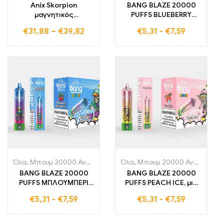
Anix Skorpion
BANG BLAZE 20000
μαγνητικός
PUFFS BLUEBERRY
ρυθμιζόμενος τάση
GRAPE, μια μιας χρήσης
€
31,88
–
€
39,82
€
5,31
-
€
7,59
Vape Pen Kit
ηλεκτρονικό τσιγάρο
που προσφέρει 20000
ρουφηξιές γεμάτες
γλυκές και δροσερές
φρουτένιες γεύσεις
Όλα
,
Μπουμ 20000 Αναπνοές
,
Μονής χρήσης ηλεκτρονικά τσιγά
Όλα
,
Μπουμ 20000 Αναπνοές
,
BANG BLAZE 20000
BANG BLAZE 20000
PUFFS ΜΠΛΟΥΜΠΕΡΙ
PUFFS PEACH ICE, μια
RASPBERRY Ένα
μιας χρήσης
€
5,31
-
€
7,59
€
5,31
-
€
7,59
ηλεκτρονικό τσιγάρο
ηλεκτρονικό τσιγάρο
μιας χρήσης που
που σας προσφέρει
προσφέρει 20000
20000 ρουφηξιές