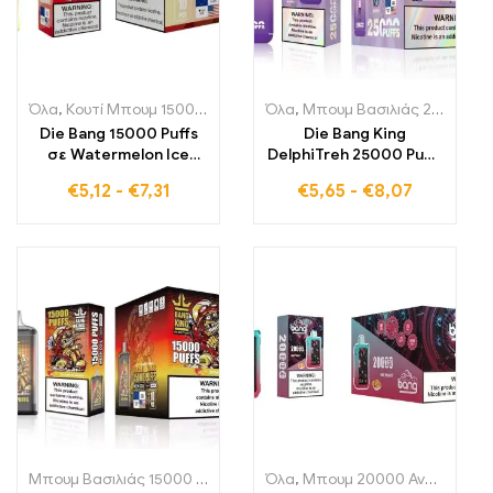
Όλα
,
Κουτί Μπουμ 15000 Αναπνοές
Όλα
,
Μονής χρήσης ηλεκτρονικά 
,
Μπουμ Βασιλιάς 25000 Αναπνοές
Die Bang 15000 Puffs
Die Bang King
σε Watermelon Ice
DelphiTreh 25000 Puffs
προσφέρει μια
Grape Ice με διπλές
€
5,12
-
€
7,31
€
5,65
-
€
8,07
ανεπανάληπτη
τσιγαροθήκες
εμπειρία ατμίσματος
προσφέρει έναν
που συνδυάζει τη
αξέχαστο συνδυασμό
γλύκα του καρπουζιού
από γεύση σταφυλιού
με μια παγωμένη δόση
και αναζωογονητικό
μέντα
Μπουμ Βασιλιάς 15000 Αναπνοές
Όλα
,
Μονής χρήσης ηλεκτρονικά τσ
,
Μπουμ 20000 Αναπνοές
,