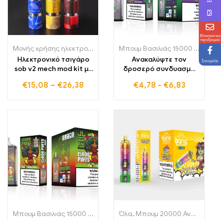
Ηλεκτρονικό
ταχυδρομείο
Μονής χρήσης ηλεκτρονικά τσιγάρα Πολωνία
,
Μονής χρήσης ηλε
Μπουμ Βασιλιάς 15000 Αναπνοές
Ηλεκτρονικό τσιγάρο
Ανακαλύψτε τον
Συνομιλία
sob v2 mech mod kit με
δροσερό συνδυασμό
Zeus sub ohm RTA 510
Aloe και σταφυλιού με
€
15,08
–
€
26,38
€
4,78
-
€
6,83
βίδα για μπαταρίες
το BANG KING Digital
18650, ατμοποιητές,
15000 PUFFS για μια
ηλεκτρονικά τσιγάρα,
μοναδική εμπειρία
vape pen kits
ατμίσματος
Μπουμ Βασιλιάς 15000 Αναπνοές
Όλα
,
Μονής χρήσης ηλεκτρονικά τσ
,
Μπουμ 20000 Αναπνοές
,