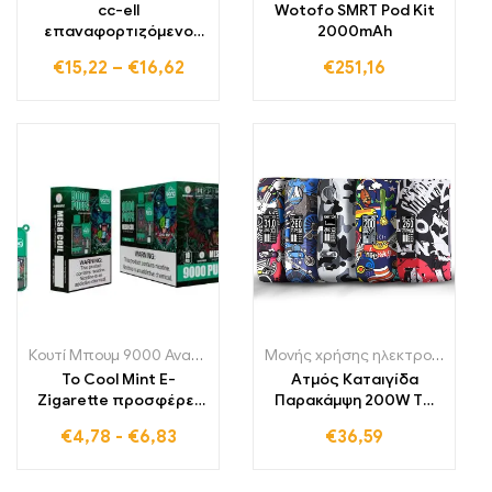
cc-ell
Wotofo SMRT Pod Kit
επαναφορτιζόμενο
2000mAh
Vape Pen USB φόρτιση
€
15,22
–
€
16,62
€
251,16
Κουτί Μπουμ 9000 Αναπνοές
,
Μονής χρήσης ηλεκτρονικά τσιγάρ
Μονής χρήσης ηλεκτρονικά τσιγάρα Πολωνία
Το Cool Mint E-
Ατμός Καταιγίδα
Zigarette προσφέρει
Παρακάμψη 200W TC
9000 Puffs που
Vape Box Mod Διπλό
€
4,78
-
€
6,83
€
36,59
συνδυάζουν την τέλεια
18650 Καταιγίδα230
γεύση μέντας με μια
Λειτουργίες Mods Box
δροσερή αύρα για να
Vape Ηλεκτρονικό