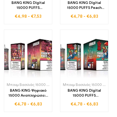
BANG KING Digital
BANG KING Digital
15000 PUFFS
15000 PUFFS Peach
Απολαύστε την
Mango 15000 τζούρες
€
4,98
-
€
7,53
€
4,78
-
€
6,83
απόλυτη εμπειρία
γεμάτες γλυκές
καπνίσματος ατμού
φρουτώδεις γεύσεις
που ευχαριστούν τις
γεύσεις σας με
τροπική απόλαυση
Μπουμ Βασιλιάς 15000 Αναπνοές
,
Μονής χρήσης ηλεκτρονικά τσ
Μπουμ Βασιλιάς 15000 Αναπνοές
BANG KING Ψηφιακό
BANG KING Digital
15000 Αναπληρώσεις
15000 PUFFS
Ροζ Λεμονάδα 15000
Strawberry
€
4,78
-
€
6,83
€
4,78
-
€
6,83
ρουφηξιές γεμάτες
Watermelon Ένα
φρουτένια χαρά που
νόστιμο ηλεκτρονικό
ευχαριστούν τις
τσιγάρο μιας χρήσης