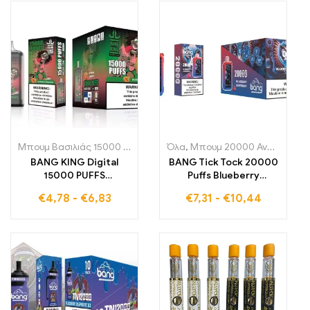
γεύσεις σας με κάθε
που προσφέρει 15000
ρουφηξιά
τζούρες γεμάτες
αναζωογονητική γεύση
Μπουμ Βασιλιάς 15000 Αναπνοές
Όλα
,
Μονής χρήσης ηλεκτρονικά τσ
,
Μπουμ 20000 Αναπνοές
,
BANG KING Digital
BANG Tick Tock 20000
15000 PUFFS
Puffs Blueberry
Watermelon Bubblegum
Raspberry προσφέρει
€
4,78
-
€
6,83
€
7,31
-
€
10,44
15000 ρουφηξιές
την τέλεια ισορροπία
γεμάτες φρουτένια
ανάμεσα σε γλυκά
χαρά που μαγεύουν τις
μπλούμπερι και
γεύσεις σας με κάθε
ελαφρώς ξινά
ρουφηξιά
φραγκοστάφυλα για μια
μοναδική γευστική
εμπειρία