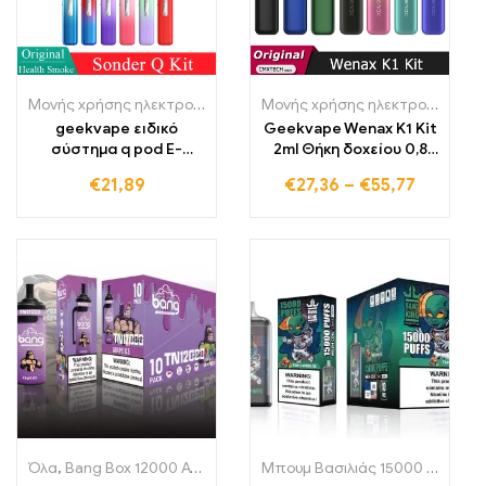
Μονής χρήσης ηλεκτρονικά τσιγάρα Πολωνία
,
Μονής χρήσης ηλε
Μονής χρήσης ηλεκτρονικά τσιγάρα Πολωνία
geekvape ειδικό
Geekvape Wenax K1 Kit
σύστημα q pod E-
2ml Θήκη δοχείου 0,8
Zigarette vape pen
Ohm 1,0 Ohm με
€
21,89
€
27,36
–
€
55,77
μπαταρία 600mAh 16W
Vape Pen Ηλεκτρονικό
τσιγάρο σύστημα
ατμιστή
Όλα
,
Bang Box 12000 Αναπλήρωση
,
Μονής χρήσης ηλεκτρονικά 
Μπουμ Βασιλιάς 15000 Αναπνοές