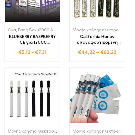
Όλα
,
Bang Box 12000 Αναπλήρωση
,
Μονής χρήσης ηλεκτρονικά 
Μονής χρήσης ηλεκτρονικά τσιγάρα Πολωνία
BLUEBERRY RASPBERRY
California Honey
ICE για 12000
επαναφορτιζόμενη
εισπνοές Το
Στυλό Vape με παιδική
€
5,12
-
€
7,31
€
44,22
–
€
62,22
BLUEBERRY RASPBERRY
ασφάλεια
ICE BANG TN12000
PUFFS προσφέρει
απαράμιλλη γεύση και
μακράς διάρκειας
απόλαυση
Μονής χρήσης ηλεκτρονικά τσιγάρα Πολωνία
,
Μονής χρήσης ηλε
Μονής χρήσης ηλεκτρονικά τσιγάρα Πολωνία