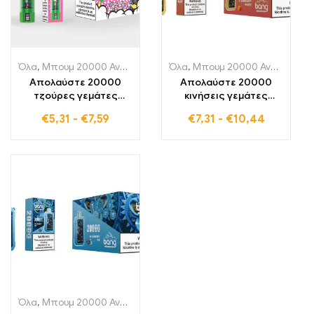
Όλα
,
Μπουμ 20000 Αναπνοές
,
Μονής χρήσης ηλεκτρονικά τσιγά
Όλα
,
Μπουμ 20000 Αναπνοές
,
Απολαύστε 20000
Απολαύστε 20000
τζούρες γεμάτες
κινήσεις γεμάτες
φρουτώδη γλυκύτητα
φρουτώδη ανανέωση
€
5,31
-
€
7,59
€
7,31
-
€
10,44
φράουλας και
με το BANG Tick Tock
καρπουζιού με το
Strawberry Mango, την
BANG BLAZE 20000
ιδανική συνδυασμό
PUFFS STRAWBERRY
φράουλας και μάνγκο
WATERMELON Μιας
για το καλοκαίρι
Χρήσης Ηλεκτρονικό
Τσιγάρο
Όλα
,
Μπουμ 20000 Αναπνοές
,
Μονής χρήσης ηλεκτρονικά τσιγά