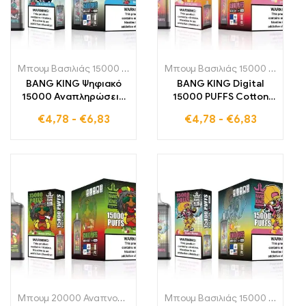
Μπουμ Βασιλιάς 15000 Αναπνοές
,
Μονής χρήσης ηλεκτρονικά τσ
Μπουμ Βασιλιάς 15000 Αναπνοές
BANG KING Ψηφιακό
BANG KING Digital
15000 Αναπληρώσεις
15000 PUFFS Cotton
Μπλε Razz Ice Μια
Candy Ένα νόστιμο
€
4,78
-
€
6,83
€
4,78
-
€
6,83
καινοτόμος μιας
ηλεκτρονικό τσιγάρο
χρήσης ηλεκτρονικό
μιας χρήσης που
τσιγάρο που
προσφέρει 15000
προσφέρει 15000
τζούρες γεμάτες
ρουφηξιές γεμάτες
γλυκιά ζάχαρη και
φρουτένια απόλαυση
βαμβάκι
Μπουμ 20000 Αναπνοές
,
Μονής χρήσης ηλεκτρονικά τσιγάρα
Μπουμ Βασιλιάς 15000 Αναπνοές
,
Μ