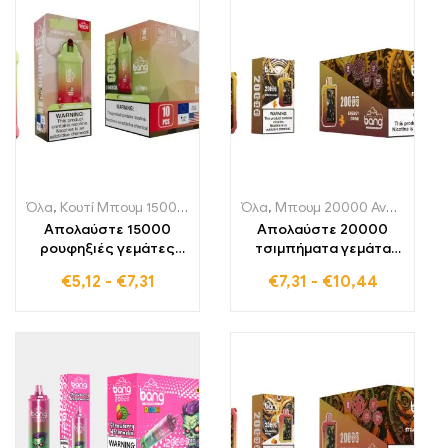
απόλαυση
δροσερά αρώματα
Όλα
,
Κουτί Μπουμ 15000 Αναπνοές
Όλα
,
Μονής χρήσης ηλεκτρονικά 
,
Μπουμ 20000 Αναπνοές
,
Απολαύστε 15000
Απολαύστε 20000
ρουφηξιές γεμάτες
τσιμπήματα γεμάτα
φρουτώδη ποικιλία με
αναζωογόνηση και
€
5,12
-
€
7,31
€
7,31
-
€
10,44
το Rainbow Sherbet
ενέργεια με το BANG
Bang Pod, ιδανικό για
Tick Tock Energy Drink
ατμιστές που
για μια ανεπανάληπτη
αναζητούν γλυκιά και
εμπειρία ατμίσματος
δροσερή γεύση
που ενθουσιάζει