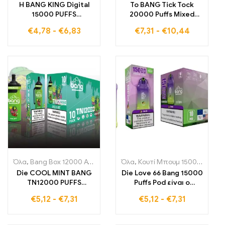
Η BANG KING Digital
Το BANG Tick Tock
15000 PUFFS
20000 Puffs Mixed
Strawberry Banana
Fruit προσφέρει ένα
€
4,78
-
€
6,83
€
7,31
-
€
10,44
παρέχει 15000
νόστιμο μείγμα από
χτυπήματα γεμάτα
διάφορα φρούτα για
φρουτένια γλυκύτητα
μια απαράμιλλη
και τροπικές γεύσεις
εμπειρία ατμίσματος
σε κάθε τσίμπημα
γεμάτη απόλαυση
Όλα
,
Bang Box 12000 Αναπλήρωση
Όλα
,
Μονής χρήσης ηλεκτρονικά 
,
Κουτί Μπουμ 15000 Αναπνοές
Die COOL MINT BANG
Die Love 66 Bang 15000
TN12000 PUFFS
Puffs Pod είναι ο
ηλεκτρονικό τσιγάρο
τέλειος συνδυασμός
€
5,12
-
€
7,31
€
5,12
-
€
7,31
μιας χρήσης παρέχει
για τους ατμιστές που
12000 τζούρες με
εκτιμούν την αγάπη για
δροσερή καθαρή γεύση
τη γεύση και τα φρέσκα