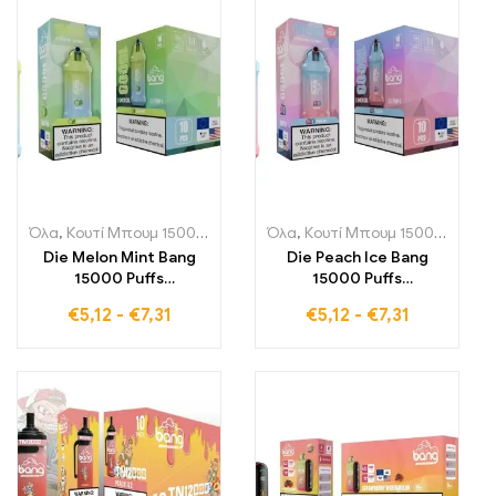
μέντας για μια ψυκτική
αρώματα
εμπειρία ατμίσματος
Όλα
,
Κουτί Μπουμ 15000 Αναπνοές
Όλα
,
Μονής χρήσης ηλεκτρονικά 
,
Κουτί Μπουμ 15000 Αναπνοές
Die Melon Mint Bang
Die Peach Ice Bang
15000 Puffs
15000 Puffs
Rechargeable
Rechargeable
€
5,12
-
€
7,31
€
5,12
-
€
7,31
Disposable Pod
Disposable Pod
προσφέρει μια έντονη
προσφέρει μια έντονη
γεύση που συνδυάζει
γεύση που συνδυάζει
τη γλυκύτητα του
τη γλυκύτητα του
πεπονιού με τη
ροδάκινου με μια
φρεσκάδα της μέντας
δροσερή κρυάδα