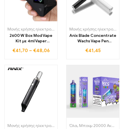
Μονής χρήσης ηλεκτρονικά τσιγάρα Πολωνία
,
Μονής χρήσης ηλε
Μονής χρήσης ηλεκτρονικά τσιγάρα Πολωνία
2600 W Box Mod Vape
Anix Blade Concentrate
Kit με 4ml Vaper
Wachs Vape Pen
Zerstäuber, μπαταρία,
650mAh Starter Kit
€
41,70
–
€
48,06
€
41,45
Vaporizer, τεράστιοι
καπνιστές,
ηλεκτρονικά τσιγάρα
για διακοπή
καπνίσματος
Μονής χρήσης ηλεκτρονικά τσιγάρα Πολωνία
Όλα
,
Μπουμ 20000 Αναπνοές
,
Μονής χρήσης ηλε
,