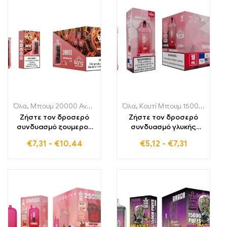
απόλαυση
15000 Puffs μια
πραγματική απόλαυση
για τους λάτρεις των
φρούτων
Όλα
,
Μπουμ 20000 Αναπνοές
,
Μονής χρήσης ηλεκτρονικά τσιγά
Όλα
,
Κουτί Μπουμ 15000 Αναπνοές
Ζήστε τον δροσερό
Ζήστε τον δροσερό
συνδυασμό ζουμερού
συνδυασμό γλυκής
καρπουζιού και κρύας
φράουλας και
€
7,31
-
€
10,44
€
5,12
-
€
7,31
φρεσκάδας με το
ζουμερού καρπουζιού
BANG Tick Tock 20000
με το Strawberry
Puffs Watermelon Ice
Watermelon Bang
15000 Puffs μια
φρουτώδης απόλαυση