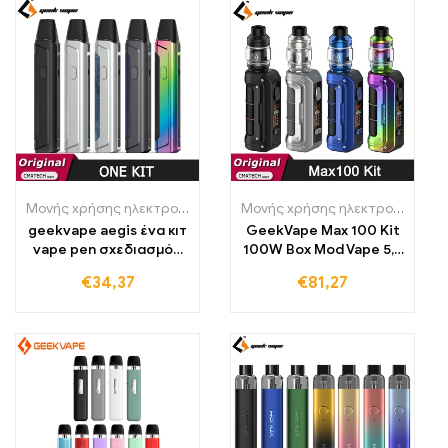
Μονής χρήσης ηλεκτρονικά τσιγάρα Πολωνία
,
Μονής χρήσης ηλε
Μονής χρήσης ηλεκτρονικά τσιγάρα Πολωνία
geekvape aegis ένα κιτ
GeekVape Max 100 Kit
vape pen σχεδιασμός
100W Box Mod Vape 5,5
780mah μπαταρία 2ml
ML Z Sub ohm 2021 Tank
€
34,37
€
81,27
pod
Ηλεκτρονικό τσιγάρο,
ατμοποιητής
κατάλληλος για
μπαταρίες
21700/18650