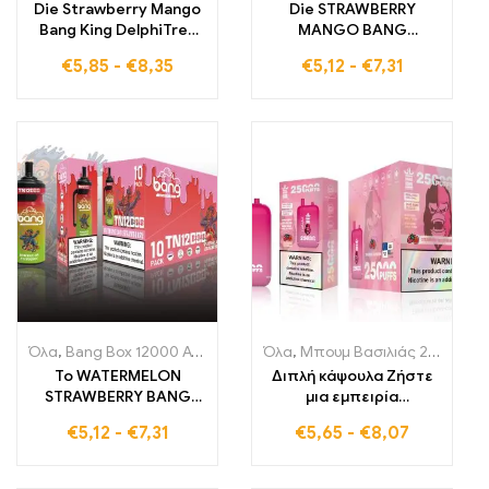
Die Strawberry Mango
Die STRAWBERRY
Bang King DelphiTreh
MANGO BANG
25000 Puffs συνδυάζει
TN12000 PUFFS Μίας
€
5,85
-
€
8,35
€
5,12
-
€
7,31
τις φρουτώδεις
χρήσης ηλεκτρονικό
γεύσεις φράουλας και
τσιγάρο φέρνει
μάνγκο για μια τροπική
τροπικό μάνγκο και
εμπειρία ατμίσματος
γλυκιά γεύση φράουλας
σε κάθε από τις 12000
τζούρες
Όλα
,
Bang Box 12000 Αναπλήρωση
Όλα
,
Μονής χρήσης ηλεκτρονικά 
,
Μπουμ Βασιλιάς 25000 Αναπνοές
Το WATERMELON
Διπλή κάψουλα Ζήστε
STRAWBERRY BANG
μια εμπειρία
TN12000 PUFFS
ατμίσματος με το Bang
€
5,12
-
€
7,31
€
5,65
-
€
8,07
Ηλεκτρονικό τσιγάρο
King DelphiTreh 25000
μιας χρήσης με 12000
Puffs Strawberry
ρουφηξιές γεμάτες
Watermelon που