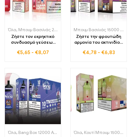
Όλα
,
Μπουμ Βασιλιάς 25000 Αναπνοές
,
Μονής χρήσης ηλεκτρονι
Μπουμ Βασιλιάς 15000 Αναπνοές
Ζήστε τον εκρηκτικό
Ζήστε την φρουτώδη
συνδυασμό γεύσεων
αρμονία του ακτινιδίου,
του Cherry Bomb Bang
του passion fruit και
€
5,65
-
€
8,07
€
4,78
-
€
6,83
King DelphiTreh 25000
της γκουάβα με το
Puffs, που ενώνει
BANG KING Digital
τέλεια τις γλυκές και
15000 PUFFS για
ξινές κερασιές
τροπικό vaping
Όλα
,
Bang Box 12000 Αναπλήρωση
Όλα
,
Μονής χρήσης ηλεκτρονικά 
,
Κουτί Μπουμ 15000 Αναπνοές