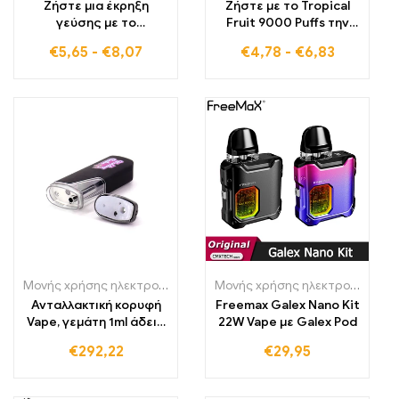
Ζήστε μια έκρηξη
Ζήστε με το Tropical
γεύσης με το
Fruit 9000 Puffs την
Strawberry Banana
πλήρη γλυκύτητα και
€
5,65
-
€
8,07
€
4,78
-
€
6,83
Bang King διπλή
φρεσκάδα των
κάψουλα από γλυκές
τροπικών φρούτων σε
φράουλες και ώριμες
κάθε εισπνοή
μπανάνες πάνω από
Ηλεκτρονικό Τσιγάρο
25000 Puffs
Μονής χρήσης ηλεκτρονικά τσιγάρα Πολωνία
,
Μονής χρήσης ηλε
Μονής χρήσης ηλεκτρονικά τσιγάρα
Ανταλλακτική κορυφή
Freemax Galex Nano Kit
Vape, γεμάτη 1ml άδειο
22W Vape με Galex Pod
δοχείο 280mah
€
292,22
€
29,95
Vaporizer