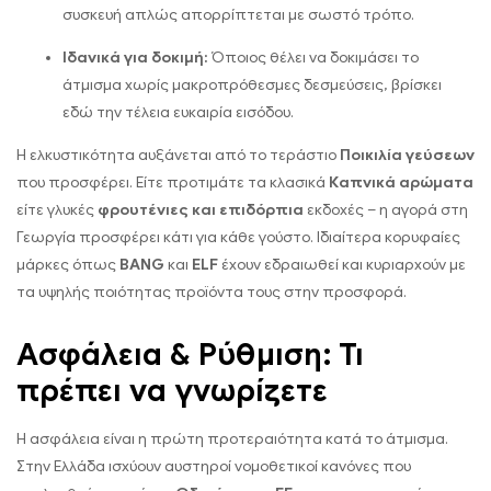
συσκευή απλώς απορρίπτεται με σωστό τρόπο.
Ιδανικά για δοκιμή:
Όποιος θέλει να δοκιμάσει το
άτμισμα χωρίς μακροπρόθεσμες δεσμεύσεις, βρίσκει
εδώ την τέλεια ευκαιρία εισόδου.
Η ελκυστικότητα αυξάνεται από το τεράστιο
Ποικιλία γεύσεων
που προσφέρει. Είτε προτιμάτε τα κλασικά
Καπνικά αρώματα
είτε γλυκές
φρουτένιες και επιδόρπια
εκδοχές – η αγορά στη
Γεωργία προσφέρει κάτι για κάθε γούστο. Ιδιαίτερα κορυφαίες
μάρκες όπως
BANG
και
ELF
έχουν εδραιωθεί και κυριαρχούν με
τα υψηλής ποιότητας προϊόντα τους στην προσφορά.
Ασφάλεια & Ρύθμιση: Τι
πρέπει να γνωρίζετε
Η ασφάλεια είναι η πρώτη προτεραιότητα κατά το άτμισμα.
Στην Ελλάδα ισχύουν αυστηροί νομοθετικοί κανόνες που