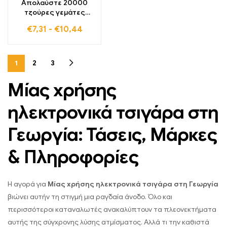
Απολαύστε 20000
τζούρες γεμάτες
φρουτώδη φρεσκάδα
€
7,31
-
€
10,44
με το BANG Tick Tock
Blueberry Ice ιδανικό
για ατμιστές που
αγαπούν μια δροσερή
1
2
3
νότα
Μίας χρήσης
ηλεκτρονικά τσιγάρα στη
Γεωργία: Τάσεις, Μάρκες
& Πληροφορίες
Η αγορά για
Μίας χρήσης ηλεκτρονικά τσιγάρα στη Γεωργία
βιώνει αυτήν τη στιγμή μια ραγδαία άνοδο. Όλο και
περισσότεροι καταναλωτές ανακαλύπτουν τα πλεονεκτήματα
αυτής της σύγχρονης λύσης ατμίσματος. Αλλά τι την καθιστά