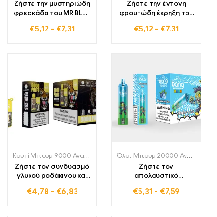
Ζήστε την μυστηριώδη
Ζήστε την έντονη
φρεσκάδα του MR BLUE
φρουτώδη έκρηξη του
BANG TN12000 ΠΑΦΕΣ
ροδιού με το
€
5,12
-
€
7,31
€
5,12
-
€
7,31
Μίας χρήσης
Pomegranate Bang
ηλεκτρονικό τσιγάρο με
15000 Puffs, μια
12000 εισπνοές
απόλαυση για τους
έντονων γεύσεων
ατμιστές που αγαπούν
μούρων
τα φρουτώδη αρώματα
Κουτί Μπουμ 9000 Αναπνοές
,
Μονής χρήσης ηλεκτρονικά τσιγάρ
Όλα
,
Μπουμ 20000 Αναπνοές
,
Ζήστε τον συνδυασμό
Ζήστε τον
γλυκού ροδάκινου και
απολαυστικό
παγωμένης
συνδυασμό μπλε
€
4,78
-
€
6,83
€
5,31
-
€
7,59
φρεσκάδας με Peach
μούρων και παγωμένης
Ice 9000 Puffs
φρεσκάδας με το
ηλεκτρονικό τσιγάρο
BANG BLAZE 20000