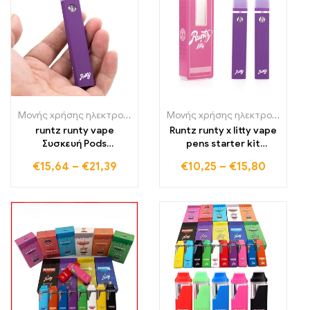
Μονής χρήσης ηλεκτρονικά τσιγάρα Πολωνία
,
Μονής χρήσης ηλε
Μονής χρήσης ηλεκτρονικά τσιγάρα Πολωνία
runtz runty vape
Runtz runty x litty vape
Συσκευή Pods
pens starter kit
επαναφορτιζόμενα
επαναφορτιζόμενα
€
15,64
–
€
21,39
€
10,25
–
€
15,80
μιας χρήσης Vape Pens