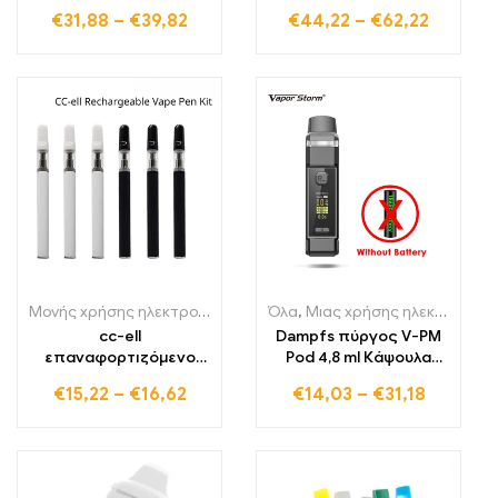
ρυθμιζόμενος τάση
Στυλό Vape με παιδική
€
31,88
–
€
39,82
€
44,22
–
€
62,22
Vape Pen Kit
ασφάλεια
Μονής χρήσης ηλεκτρονικά τσιγάρα Πολωνία
Όλα
,
Μιας χρήσης ηλεκτρονικά τσιγάρα Λιθουανία
,
Μονής χρήσης ηλε
cc-ell
Dampfs πύργος V-PM
επαναφορτιζόμενο
Pod 4,8 ml Κάψουλα
Vape Pen USB φόρτιση
Διπλό ρουφηξιές 0,3-
€
15,22
–
€
16,62
€
14,03
–
€
31,18
1,5 Ohm ανοιχτό
σύστημα Vape
ηλεκτρονικό τσιγάρο
Ψεκαστήρας vs Vinci x