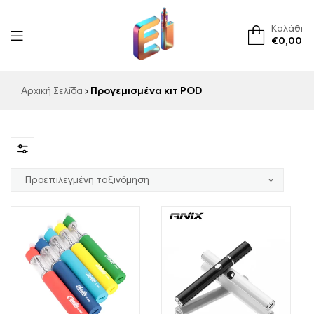
Καλάθι
€
0,00
ElementVape.de
Αρχική Σελίδα
Προγεμισμένα κιτ POD