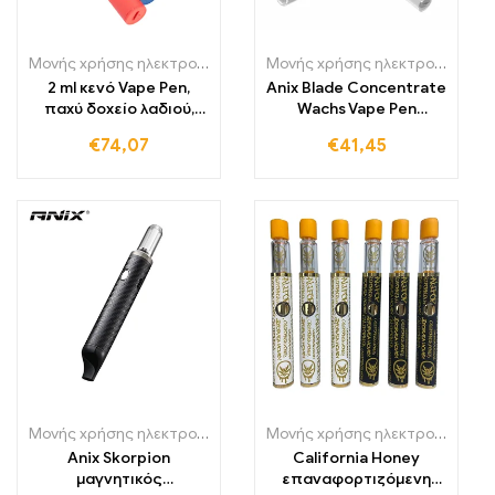
Μονής χρήσης ηλεκτρονικά τσιγάρα
,
Μιας χρήσης ηλεκτρονικά τ
Μονής χρήσης ηλεκτρονικά τσιγάρα Πολωνία
2 ml κενό Vape Pen,
Anix Blade Concentrate
παχύ δοχείο λαδιού,
Wachs Vape Pen
650 mAh μπαταρία, κερί
650mAh Starter Kit
€
74,07
€
41,45
ατμοποιητής
Μονής χρήσης ηλεκτρονικά τσιγάρα Πολωνία
,
Μονής χρήσης ηλε
Μονής χρήσης ηλεκτρονικά τσιγάρα Πολωνία
Anix Skorpion
California Honey
μαγνητικός
επαναφορτιζόμενη