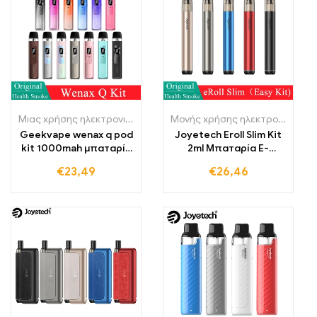
Μιας χρήσης ηλεκτρονικά τσιγάρα Λιθουανία
,
Μονής χρήσης ηλε
Μονής χρήσης ηλεκτρονικά τσιγάρα Πολωνία
Geekvape wenax q pod
Joyetech Eroll Slim Kit
kit 1000mah μπαταρία
2ml Μπαταρία E-
25w ατμιστικό 2ml
Zigarette Vape Pen
€
23,49
€
26,46
κορυφαία γέμιση
ατμοποιητής
ηλεκτρονικό τσιγάρο
mtl rdl vape στυλό