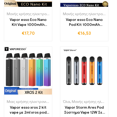
Μονής χρήσης ηλεκτρονικά τσιγάρα Πολωνία
,
Μονής χρήσης ηλε
Μονής χρήσης ηλεκτρονικά τσιγάρα
Vapor esso Eco Nano
Vapor esso Eco Nano
Kit Vape 1000mAh
Pod Kit 1000mAh
Μπαταρία 6ml Pod
Ηλεκτρονικό τσιγάρο
€
17,70
€
16,53
Ανταλλακτικό 1,2 Ohm
Mtl Vapor izer
ηλεκτρονικό τσιγάρο
Μιας χρήσης ηλεκτρονικά τσιγάρα Λιθουανία
Όλα
,
Μονής χρήσης ηλεκτρονικά τσιγάρα
,
Μονής χρήσης ηλε
Vapor esso xros 2 kit
Vapor Storm Ares Pod
vape με 2ml xros pod
Σύστημα Vape 12W Σετ