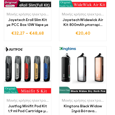
Μονής χρήσης ηλεκτρονικά τσιγάρα Πολωνία
,
Μονής χρήσης ηλε
Μονής χρήσης ηλεκτρονικά τσιγάρα Πολωνία
Joyetech Eroll Slim Kit
Joyetech Widewick Air
με PCC Box 13W Vape με
Kit 800mAh μπαταρία
2ml κεφαλή Pod
€
32,27
–
€
48,68
€
20,40
ηλεκτρονικό τσιγάρο
mtl vape
Μονής χρήσης ηλεκτρονικά τσιγάρα Πολωνία
,
Μονής χρήσης ηλε
Μονής χρήσης ηλεκτρονικά τσιγάρα Πολωνία
Justfog Minifit Pod Kit
Kingtons Black Widow
1,9 ml Pod Cartridge με
Ξηρά Βότανα