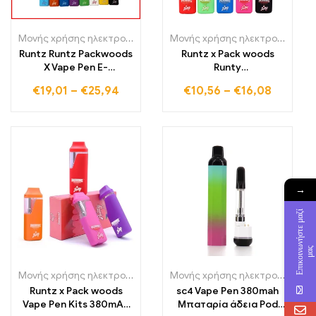
Μονής χρήσης ηλεκτρονικά τσιγάρα
,
Μιας χρήσης ηλεκτρονικά τ
Μονής χρήσης ηλεκτρονικά τσιγάρα Πολωνία
Runtz Runtz Packwoods
Runtz x Pack woods
X Vape Pen Ε-
Runty
τσιγαρόκουτο,
επαναφορτιζόμενη
€
19,01
–
€
25,94
€
10,56
–
€
16,08
επαναφορτιζόμενη
Στυλό Τσιγάρα Vapes
μπαταρία
→
Ε
π
ι
κ
ο
ι
ν
ν
ή
σ
τ
ε
μ
α
ζ
ί
μ
α
ω
ς
Μονής χρήσης ηλεκτρονικά τσιγάρα
,
Μιας χρήσης ηλεκτρονικά τ
Μονής χρήσης ηλεκτρονικά τσιγάρα Πολωνία
Runtz x Pack woods
sc4 Vape Pen 380mah
Vape Pen Kits 380mAh
Μπαταρία άδεια Pod