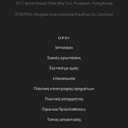
30 Canton Road, Tsim Sha Tsui, Kowloon, Hong Kong
ΕΤΑΙΡΕΙΑ: Xinghai International Trading Co., Limited
ΌΡΟΙ
Ιστολόγιο
Συχνές ερωτήσεις
Σχετικά με εμάς
επικοινωνία
Πολιτική επιστροφής χρημάτων
Πολιτική απορρήτου
Όροι και Προϋποθέσεις
Τύπος αποστολής