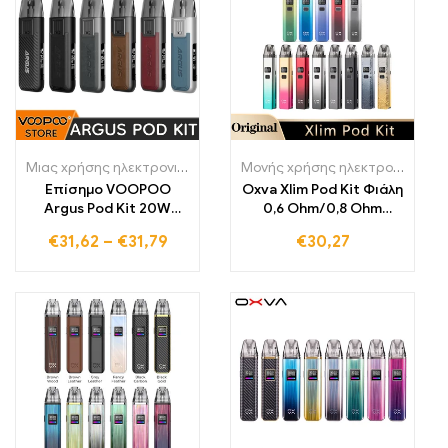
Μιας χρήσης ηλεκτρονικά τσιγάρα Λιθουανία
,
Μονής χρήσης ηλε
Μονής χρήσης ηλεκτρονικά τσιγάρα Πολωνία
Επίσημο VOOPOO
Oxva Xlim Pod Kit Φιάλη
Argus Pod Kit 20W
0,6 Ohm/0,8 Ohm
800mAh Vape Kit ITO
Κανάτα Ατμιστή
€
31,62
–
€
31,79
€
30,27
αντιστάσεις E τσιγάρο
0.69 “OLED μαγνητικός
τύπος-C 2 ml Pod
Cartridge ατμοποιητής