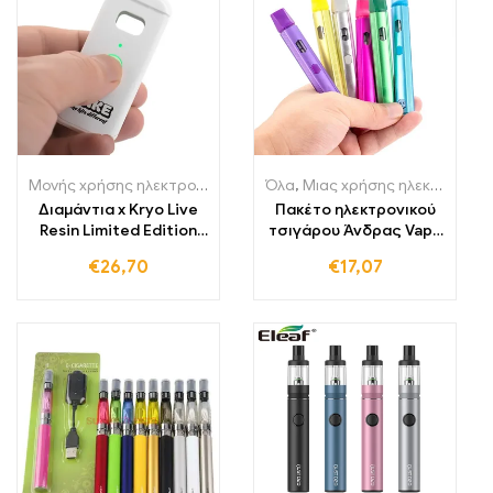
Μονής χρήσης ηλεκτρονικά τσιγάρα Πολωνία
Όλα
,
Μιας χρήσης ηλεκτρονικά τσιγάρα Λιθουανία
,
Μονής χρήσης ηλε
Διαμάντια x Kryo Live
Πακέτο ηλεκτρονικού
Resin Limited Edition
τσιγάρου Άνδρας Vape
Vape Pen
Pen Starter Kit
€
26,70
€
17,07
επαναφορτιζόμενη
μπαταρία