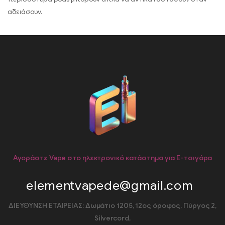
αδειάσουν.
Αγοράστε Vape στο ηλεκτρονικό κατάστημα για E-τσιγάρα
elementvapede@gmail.com
ΔΙΕΥΘΥΝΣΗ ΕΤΑΙΡΕΙΑΣ: Δωμάτιο 1205, 12ος όροφος, Πύργος 2,
Silvercord,