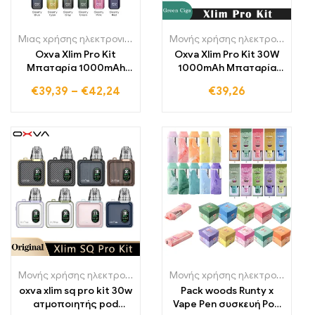
Μιας χρήσης ηλεκτρονικά τσιγάρα Λιθουανία
,
Μονής χρήσης ηλε
Μονής χρήσης ηλεκτρονικά τσιγάρα Πολωνία
Oxva Xlim Pro Kit
Oxva Xlim Pro Kit 30W
Μπαταρία 1000mAh
1000mAh Μπαταρία
30W Vape με 2ml V3 Pod
2ml V3 Pod
€
39,39
–
€
42,24
€
39,26
άδειο δοχείο 0.6/0,8
Ανταλλακτικό 0.6/0,8
Ohm ηλεκτρονικό
Ohm Τύπος C Ατμιστής
τσιγάρο Vaporiz er
ηλεκτρονικό τσιγάρο
Μονής χρήσης ηλεκτρονικά τσιγάρα
,
Μονής χρήσης ηλεκτρονικά
Μονής χρήσης ηλεκτρονικά τσιγάρα Πολωνία
oxva xlim sq pro kit 30w
Pack woods Runty x
ατμοποιητής pod
Vape Pen συσκευή Pod