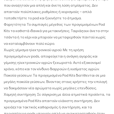
που αναζητούν μια απλή και άνετη λύση ατμίσματος. Δεν
απαιτούν πολύπλοκες ρυθμίσεις ή χειρισμούς – απλά
τοποθετήστε το pod και ξεκινήστε το άτμισμα.
Φορητότητα: Το συμπαγές μέγεθος των προγεμισμένων Pod
Kits τα καθιστά ιδανικά για μετακινήσεις. Ταιριάζουν άνετα στην
τσάντα ή το χέρι και μπορούν να μεταφερθούν παντού χωρίς
να καταλαμβάνουν πολύ χώρο.
Χωρίς γέμισμα ηλεκτρονικού υγρού: Με τη χρήση
προγεμισμένων pods, αποφεύγεται η ανάγκη αγοράς και
γέμισης ηλεκτρονικών υγρών ξεχωριστά. Αυτό εξοικονομεί
χρόνο, κόπο και τον κίνδυνο διαρροών ή χυσίματος υγρών.
Ποικιλία γεύσεων: Τα προγεμισμένα Pod Kits διατίθενται σε μια
μεγάλη ποικιλία γεύσεων, δίνοντας στους χρήστες την επιλογή
να δοκιμάσουν νέα αρώματα χωρίς μεγάλες επενδύσεις.
Χαμηλή συντήρηση: Σε σύγκριση με άλλα ατμιστικά προϊόντα, τα
προγεμισμένα Pod Kits απαιτούν ελάχιστη συντήρηση. Δεν
χρειάζεται τακτικός καθαρισμός ή συντήρηση, και τα
περισσότερα pods μπορούν απλά να αντικατασταθούν όταν