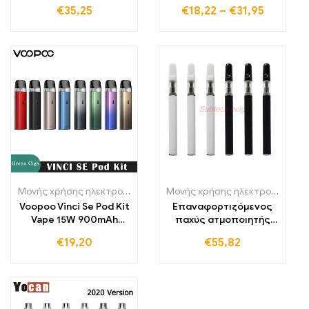
κάψουλα, μπαταρία
Εκκίνησης
€
35,25
€
18,22
–
€
31,95
1000mAh, 11W/16W
Αναπλήρωσης
ηλεκτρονικό τσιγάρο
MTL vaporizer
Μονής χρήσης ηλεκτρονικά τσιγάρα Πολωνία
,
Μονής χρήσης ηλε
Μονής χρήσης ηλεκτρονικά τσιγάρα Πολωνία
Voopoo Vinci Se Pod Kit
Επαναφορτιζόμενος
Vape 15W 900mAh
παχύς ατμοποιητής
μπαταρία 2ml Vinci
λαδιού με κάτω Micro-
€
19,20
€
55,82
σειρά V2 κάψουλα
USB φόρτιση
ηλεκτρονικού τσιγάρου