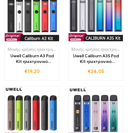
Μονής χρήσης ηλεκτρονικά τσιγάρα Πολωνία
,
Μονής χρήσης ηλε
Μονής χρήσης ηλεκτρονικά τσιγάρα Πολωνία
Uwell Caliburn A3 Pod
Uwell Caliburn A3S Pod
Kit ηλεκτρονικό
Kit ηλεκτρονικό
τσιγάρο Vaporiz er
τσιγάρο 520mAh
€
19,20
€
24,05
μπαταρία 16W ατμός