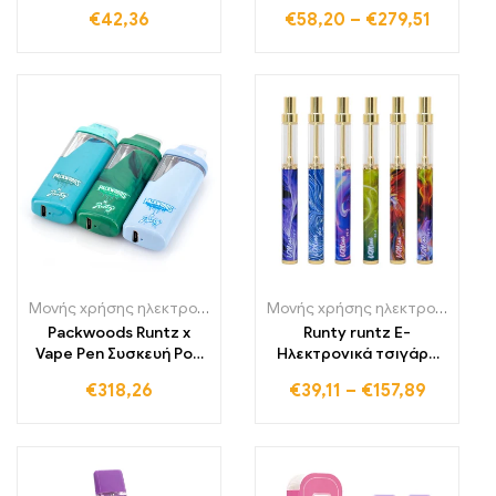
φυσίγγιο e τσιγάρο
Kits
€
42,36
€
58,20
–
€
279,51
Μονής χρήσης ηλεκτρονικά τσιγάρα
,
Μιας χρήσης ηλεκτρονικά τ
Μονής χρήσης ηλεκτρονικά τσιγάρα Πολωνία
Packwoods Runtz x
Runty runtz E-
Vape Pen Συσκευή Pod
Ηλεκτρονικά τσιγάρα
Kit
Vape Pen 550mAh
€
318,26
€
39,11
–
€
157,89
επαναφορτιζόμενη
μπαταρία