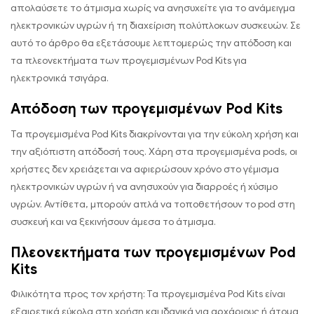
απολαύσετε το άτμισμα χωρίς να ανησυχείτε για το ανάμειγμα
ηλεκτρονικών υγρών ή τη διαχείριση πολύπλοκων συσκευών. Σε
αυτό το άρθρο θα εξετάσουμε λεπτομερώς την απόδοση και
τα πλεονεκτήματα των προγεμισμένων Pod Kits για
ηλεκτρονικά τσιγάρα.
Απόδοση των προγεμισμένων Pod Kits
Τα προγεμισμένα Pod Kits διακρίνονται για την εύκολη χρήση και
την αξιόπιστη απόδοσή τους. Χάρη στα προγεμισμένα pods, οι
χρήστες δεν χρειάζεται να αφιερώσουν χρόνο στο γέμισμα
ηλεκτρονικών υγρών ή να ανησυχούν για διαρροές ή χύσιμο
υγρών. Αντίθετα, μπορούν απλά να τοποθετήσουν το pod στη
συσκευή και να ξεκινήσουν άμεσα το άτμισμα.
Πλεονεκτήματα των προγεμισμένων Pod
Kits
Φιλικότητα προς τον χρήστη: Τα προγεμισμένα Pod Kits είναι
εξαιρετικά εύκολα στη χρήση και ιδανικά για αρχάριους ή άτομα