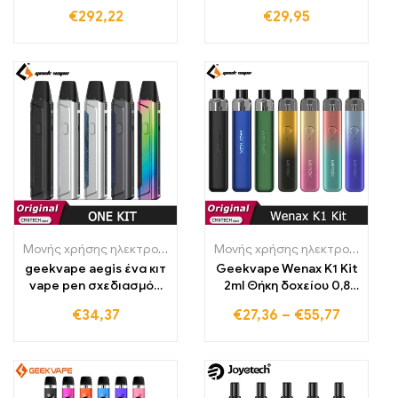
δοχείο 280mah
€
292,22
€
29,95
Vaporizer
Μονής χρήσης ηλεκτρονικά τσιγάρα Πολωνία
,
Μονής χρήσης ηλε
Μονής χρήσης ηλεκτρονικά τσιγάρα Πολωνία
geekvape aegis ένα κιτ
Geekvape Wenax K1 Kit
vape pen σχεδιασμός
2ml Θήκη δοχείου 0,8
780mah μπαταρία 2ml
Ohm 1,0 Ohm με
€
34,37
€
27,36
–
€
55,77
pod
μπαταρία 600mAh 16W
Vape Pen Ηλεκτρονικό
τσιγάρο σύστημα
ατμιστή