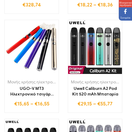
ηλεκτρονικά τσιγάρα
Vape Starter Kits
Ηλεκτρονικό
€
328,74
€
18,22
–
€
18,36
ταχυδρομείο
Συνομιλία
Μονής χρήσης ηλεκτρονικά τσιγάρα Πολωνία
,
Μονής χρήσης ηλε
Μονής χρήσης ηλεκτρονικά τσιγάρα Πολωνία
UGO-V MT3
Uwell Caliburn A2 Pod
Ηλεκτρονικό τσιγάρο
Kit 520 mAh Μπαταρία
κιτ ηλεκτρονικό
€
15,65
–
€
16,55
€
29,15
–
€
55,77
τσιγάρο starter kit