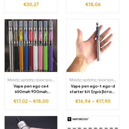
κεφαλή ηλεκτρονικό
ατμοποιητής
€
30,27
€
18,06
τσιγάρο
Μονής χρήσης ηλεκτρονικά τσιγάρα Πολωνία
,
Μονής χρήσης ηλε
Μονής χρήσης ηλεκτρονικά τσιγάρα Πολωνία
Vape pen ego ce4
Vape pen ego-t ego-d
650mah 900mah
starter kit ξηρά βότανα
1100mah ego μπαταρία
ατμοποιητές κιτ
€
17,02
–
€
18,00
€
16,94
–
€
17,90
Starter kit
ηλεκτρονικών
τσιγάρων