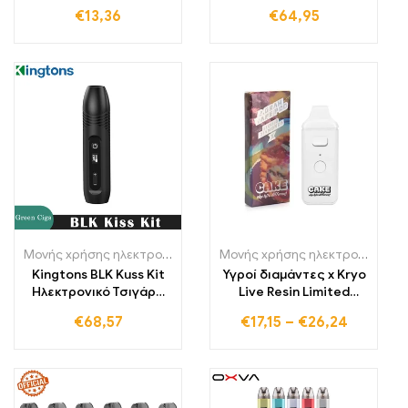
420mAh
Ατμοποιητής BLK
€
13,36
€
64,95
ενσωματωμένη
2200mAh Μπαταρία
μπαταρία 12W
ηλεκτρονικό τσιγάρο
Vape ατμοποιητής
Μονής χρήσης ηλεκτρονικά τσιγάρα Πολωνία
,
Μονής χρήσης ηλε
Μονής χρήσης ηλεκτρονικά τσιγάρα Πολωνία
Kingtons BLK Kuss Kit
Υγροί διαμάντες x Kryo
Ηλεκτρονικό Τσιγάρο
Live Resin Limited
Βότανα Vape Στυλό
Edition 2,0 ml 350mAh
€
68,57
€
17,15
–
€
26,24
επαναφορτιζόμενη
Vape Pen