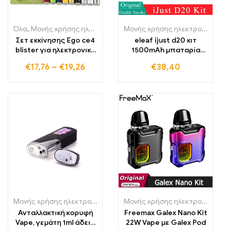
Όλα
,
Μονής χρήσης ηλεκτρονικά τσιγάρα
,
Μιας χρήσης ηλεκτρον
Μονής χρήσης ηλεκτρονικά τσιγάρα Πολωνία
Σετ εκκίνησης Ego ce4
eleaf ijust d20 κιτ
blister για ηλεκτρονικό
1500mAh μπαταρία
τσιγάρο
30W ηλεκτρονικό
€
17,76
–
€
19,26
€
38,40
τσιγάρο Vape Pen
Μονής χρήσης ηλεκτρονικά τσιγάρα Πολωνία
,
Μονής χρήσης ηλε
Μονής χρήσης ηλεκτρονικά τσιγάρα
Ανταλλακτική κορυφή
Freemax Galex Nano Kit
Vape, γεμάτη 1ml άδειο
22W Vape με Galex Pod