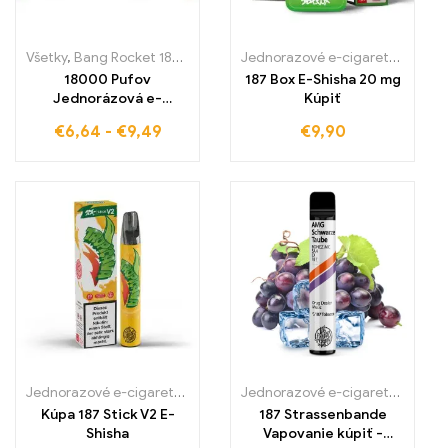
Všetky
,
Bang Rocket 18000 Pufov
,
Jednorazové e-cigarety Sloven
Jednorazové e-cigaretky
,
Jedno
18000 Pufov
187 Box E-Shisha 20 mg
Jednorázová e-
Kúpiť
cigareta plná ovocnej
€
6,64
-
€
9,49
€
9,90
intenzity Sour Apple
Ice Bang Rocket spája
osviežujúcu kyslosť
jablk s chladnou
poznámkou
Jednorazové e-cigaretky
,
Jednorazové e-cigarety Slovensko
Jednorazové e-cigaretky
,
Jedno
,
Jedn
Kúpa 187 Stick V2 E-
187 Strassenbande
Shisha
Vapovanie kúpiť -