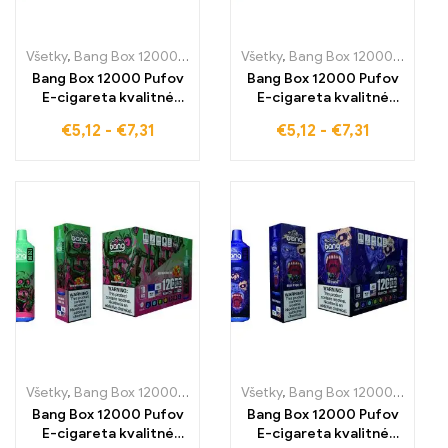
Všetky
,
Bang Box 12000 Pufov
,
Jednorazové e-cigaretky
Všetky
,
Bang Box 12000 Pufov
,
Jednoraz
,
J
Bang Box 12000 Pufov
Bang Box 12000 Pufov
E-cigareta kvalitné
E-cigareta kvalitné
jednorázové e-
jednorázové e-
€
5,12
-
€
7,31
€
5,12
-
€
7,31
cigarety s osviežujúcou
cigarety s čerstvou
chuťou Strawberry Ice
chuťou Strawberry
pre 12000 pufov
Juice pre 12000 pufov
čistého pôžitku –
trvalého pôžitku z
ideálne pre dlhodobé
parenia
parenie v každej
situácii
Všetky
,
Bang Box 12000 Pufov
,
Jednorazové e-cigaretky
Všetky
,
Bang Box 12000 Pufov
,
Jednoraz
,
J
Bang Box 12000 Pufov
Bang Box 12000 Pufov
E-cigareta kvalitné
E-cigareta kvalitné