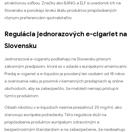
atraktívnou voľbou. Značky ako BANG a ELF si uvedomili trh na
Slovensku a ponúkajú širokú škálu produktov prispôsobených
rôznym preferenciám spotrebiteľov.
Regulácia jednorazových e-cigariet na
Slovensku
Jednorazové e-cigarety podliehajú na Slovensku prísnym
zákonným predpisom, ktoré sú v súlade s európskymi smernicami.
Predaj e-cigariet a e-liquidov je povolený len osobám od 18 rokov
a overovanie veku je povinné v kamenných predajniach aj online
obchodoch, aby sa zabezpečilo, že maloletí nemajú prístup k
týmto produktom.
Obsah nikotínu v e-liquidoch nesmie presiahnuť 20 mg/ml, ako
stanovujú európske požiadavky. Táto regulácia slúži na
prispôsobenie produktov európskym zdravotným a
bezpečnostným štandardom a na zabezpečenie, že neobsahujú