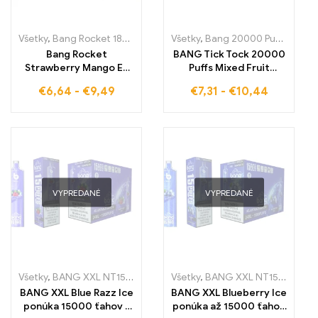
Všetky
,
Bang Rocket 18000 Pufov
,
Všetky
Jednorazové e-cigarety Sloven
,
Bang 20000 Pufov
,
Jedn
Bang Rocket
BANG Tick Tock 20000
Strawberry Mango E-
Puffs Mixed Fruit
Cigareta 18000 Puffs
ponúka lahodnú zmes
€
6,64
-
€
9,49
€
7,31
-
€
10,44
vám ponúka dokonalú
rôznych ovocí pre
kombináciu tropických
nezabudnuteľný
aróm, ktoré obohacujú
zážitok z vapovania
každý zážitok z parenia
plný pôžitku
s jahodami a mangom
VYPREDANÉ
VYPREDANÉ
Všetky
,
BANG XXL NT15000
,
Jednorazové e-cigaretky
Všetky
,
BANG XXL NT15000
,
Jednorazov
,
Jed
BANG XXL Blue Razz Ice
BANG XXL Blueberry Ice
ponúka 15000 ťahov s
ponúka až 15000 ťahov