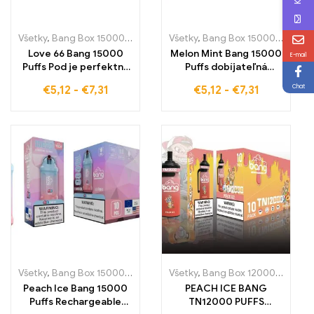
Všetky
,
Bang Box 15000 Pufov
,
Jednorázové e-cigarety Švédsko
Všetky
,
Bang Box 15000 Pufov
,
,
J
J
Love 66 Bang 15000
Melon Mint Bang 15000
E-mail
Puffs Pod je perfektná
Puffs dobíjateľná
zmes pre vaperov, ktorí
jednorazová podová
Chat
€
5,12
-
€
7,31
€
5,12
-
€
7,31
si cenia lásku k chuti a
náplň ponúka
sviežim arómam
intenzívnu chuť, ktorá
spája sladkosť melónu s
osviežujúcou mätou
Všetky
,
Bang Box 15000 Pufov
,
Jednorázové e-cigarety Švédsko
Všetky
,
Bang Box 12000 Pufov
,
,
J
J
Peach Ice Bang 15000
PEACH ICE BANG
Puffs Rechargeable
TN12000 PUFFS