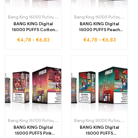
Bang King 15000 Pufov
,
Jednorázové e-cigarety Švédsko
Bang King 15000 Pufov
,
,
Jednorá
Jednorá
BANG KING Digital
BANG KING Digital
15000 PUFFS Cotton
15000 PUFFS Peach
Candy Lahodná
Mango 15000 ťahov
€
4,78
-
€
6,83
€
4,78
-
€
6,83
jednorazová e-
plných sladkých
cigareta, ktorá vám
ovocných aróm, ktoré
ponúka 15000 ťahov
rozmaznávajú vaše
plných sladkého
chuťové poháriky
cukrového vaty
tropickým pôžitkom
Bang King 15000 Pufov
,
Jednorázové e-cigarety Švédsko
Bang King 15000 Pufov
,
,
Jednorá
Jednorá
BANG KING Digital
BANG KING Digital
15000 PUFFS Pink
15000 PUFFS