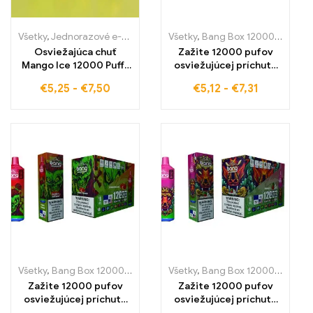
Všetky
,
Jednorazové e-cigaretky
,
Jednorazové e-cigarety Slovens
Všetky
,
Bang Box 12000 Pufov
,
J
Osviežajúca chuť
Zažite 12000 pufov
Mango Ice 12000 Puffs
osviežujúcej príchute
Chladné LED svetlá
kyslého jablka s malinou
€
5,25
-
€
7,50
€
5,12
-
€
7,31
Vyššia kvalita
s vysokokvalitnou Bang
elektronickej cigarety
Box e-cigaretu, ideálnu
na cestovanie
Všetky
,
Bang Box 12000 Pufov
,
Jednorazové e-cigaretky
Všetky
,
Bang Box 12000 Pufov
,
Jednoraz
,
J
Zažite 12000 pufov
Zažite 12000 pufov
osviežujúcej príchute
osviežujúcej príchute
jahody a melónu s Bang
melónového ľadu s