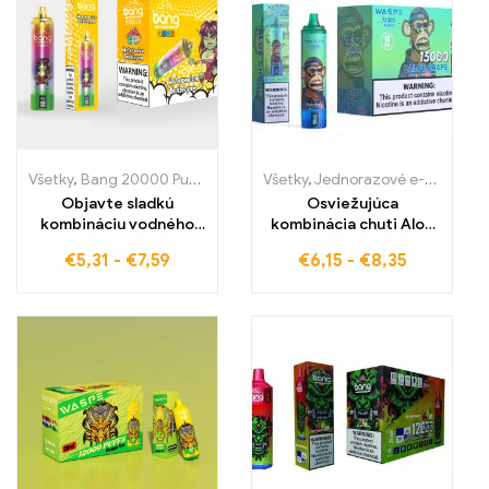
Všetky
,
Bang 20000 Pufov
,
Jednorázové e-cigarety Švédsko
Všetky
,
Jednorazové e-cigaretky
,
Jedn
Objavte sladkú
Osviežujúca
kombináciu vodného
kombinácia chuti Aloe
melónu a žuvačky s
Grape WASPE 15000
€
5,31
-
€
7,59
€
6,15
-
€
8,35
BANG BLAZE 20000
Puffs z ovocnej a
PUFFS WATERMELON
osviežujúcej zmesi
BUBBLEGUM
hrozna a aloe
Jednorazová e-
cigareta pre ovocný
pôžitok