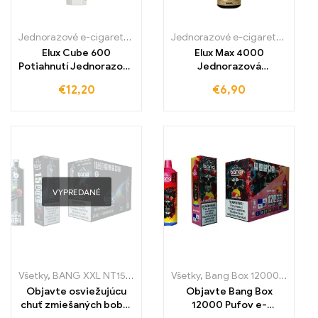
Jednorazové e-cigaretky
,
Jednorazové e-cigarety Slovensko
Jednorazové e-cigaretky
,
Jedno
,
Jedn
Elux Cube 600
Elux Max 4000
Potiahnutí Jednorazová
Jednorazová
elektronická cigareta
elektronická cigareta
€
12,20
€
6,90
4000 ťahov
VYPREDANÉ
Všetky
,
BANG XXL NT15000
,
Jednorazové e-cigaretky
Všetky
,
Bang Box 12000 Pufov
,
Jednorazov
,
J
Objavte osviežujúcu
Objavte Bang Box
chuť zmiešaných bobúľ
12000 Pufov e-