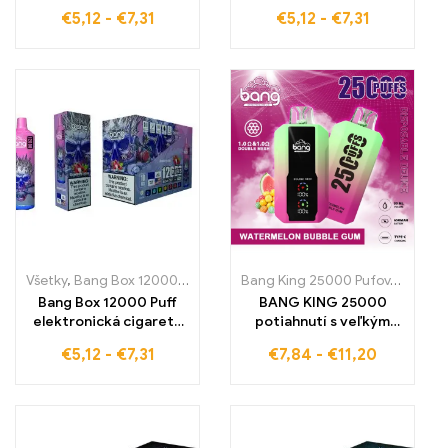
jednorázové e-
jednorázové e-
€
5,12
-
€
7,31
€
5,12
-
€
7,31
cigarety s lahodnou
cigarety s mystickou
chuťou Watermelon
chuťou Black Dragon
Bubble Gum pre 12000
Ice pre 12000 pufov
pufov
intenzívneho pôžitku z
nezabudnuteľného
parenia, ideálne pre
pôžitku – ideálne pre
chladný exotický
intenzívne a dlhodobé
zážitok
parenie
Všetky
,
Bang Box 12000 Pufov
,
Jednorazové e-cigaretky
,
Jednoraz
Bang King 25000 Pufov
,
Jednorá
Bang Box 12000 Puff
BANG KING 25000
elektronická cigareta
potiahnutí s veľkým
Vysoko kvalitné
displejom e-cigareta
€
5,12
-
€
7,31
€
7,84
-
€
11,20
jednorazové
Watermelon Bubblegum
elektronické cigarety s
pre dokonalú chuť
príchuťou jahody a liči
pre 12000 ťahov
dokonalého pôžitku a