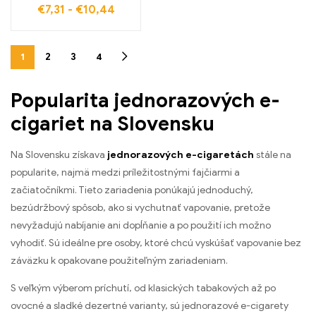
€
7,31
-
€
10,44
chladivej sviežosti s
BANG Tick Tock 20000
Puffs Watermelon Ice
1
2
3
4
Popularita jednorazových e-
cigariet na Slovensku
Na Slovensku získava
jednorazových e-cigaretách
stále na
popularite, najmä medzi príležitostnými fajčiarmi a
začiatočníkmi. Tieto zariadenia ponúkajú jednoduchý,
bezúdržbový spôsob, ako si vychutnať vapovanie, pretože
nevyžadujú nabíjanie ani dopĺňanie a po použití ich možno
vyhodiť. Sú ideálne pre osoby, ktoré chcú vyskúšať vapovanie bez
záväzku k opakovane použiteľným zariadeniam.
S veľkým výberom príchutí, od klasických tabakových až po
ovocné a sladké dezertné varianty, sú jednorazové e-cigarety