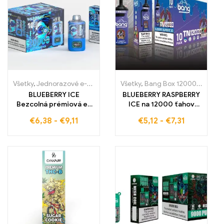
chuti
Všetky
,
Jednorazové e-cigaretky
,
Jednorazové e-cigarety Slovens
Všetky
,
Bang Box 12000 Pufov
,
J
BLUEBERRY ICE
BLUEBERRY RASPBERRY
Bezcolná prémiová e-
ICE na 12000 ťahov
cigareta – osviežujúci
BLUEBERRY RASPBERRY
€
6,38
-
€
9,11
€
5,12
-
€
7,31
pôžitok zo sladkých
ICE BANG TN12000
čučoriedok a chladnej
PUFFS ponúka
sviežosti WASPE 20000
neporovnateľnú chuť a
PUFFS Dual Mesh
dlhodobý pôžitok