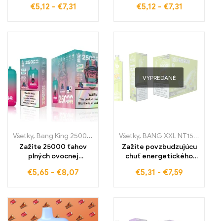
€
5,12
-
€
7,31
€
5,12
-
€
7,31
Box e-cigaretu –
Bang Box e-cigaretu –
vysokokvalitné
vysokokvalitné
jednorazové e-
jednorazové e-
cigarety pre ovocný
cigarety pre maximálny
zážitok z vapovania
ovocný pôžitok a
sviežosť
VYPREDANÉ
Všetky
,
Bang King 25000 Pufov
,
Jednorázové e-cigarety Švédsko
Všetky
,
BANG XXL NT15000
,
Jed
,
Zažite 25000 ťahov
Zažite povzbudzujúcu
plných ovocnej
chuť energetického
intenzity a
nápoja s BANG XXL
€
5,65
-
€
8,07
€
5,31
-
€
7,59
osviežujúceho mrazu s
Energy Drink Táto
Triple Berry Ice Bang
vysokokvalitná e-
King DelphiTreh pre
cigareta ponúka až
trvalý pôžitok
15000 ťahov a
zabezpečuje