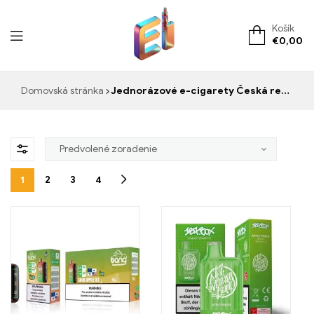
Košík
€
0,00
ElementVape.de
Domovská stránka
Jednorázové e-cigarety Česká republika
1
2
3
4