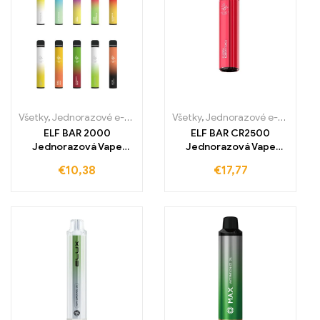
Všetky
,
Jednorazové e-cigaretky
,
Jednorazové e-cigarety Slovens
Všetky
,
Jednorazové e-cigaretky
ELF BAR 2000
ELF BAR CR2500
Jednorazová Vape
Jednorazová Vape
1200mAh 2000 ťahov
1000mAh 2500
€
10,38
€
17,77
potiahnutí