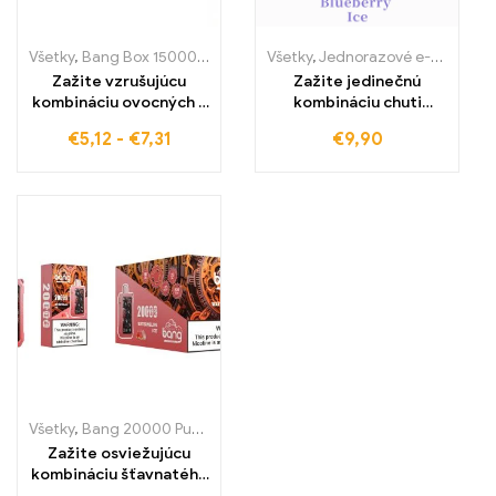
Všetky
,
Bang Box 15000 Pufov
,
Jednorázové e-cigarety Švédsko
Všetky
,
Jednorazové e-cigaretky
,
J
Zažite vzrušujúcu
Zažite jedinečnú
kombináciu ovocných a
kombináciu chuti
sladkých aróm s Passion
čučoriedok a sviežosti
€
5,12
-
€
7,31
€
9,90
Kiss Bang 15000 Puffs,
s Blueberry Ice
skutočný pôžitok pre
elektronickou
milovníkov ovocia
cigaretou WASPE 5000
PUFFS, bez colného a
výhodne
Všetky
,
Bang 20000 Pufov
,
Jednorázové e-cigarety Švédsko
,
Jedn
Zažite osviežujúcu
kombináciu šťavnatého
vodného melónu a