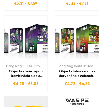
s BANG XXL Mixed
cigaretu,
€
5,31
-
€
7,59
€
5,12
-
€
7,31
Berry Táto
vysokokvalitné
vysokokvalitná
jednorazové e-
jednorazová e-
cigarety s lahodnou
cigareta ponúka až
príchuťou jahodovo-
15000 ťahov a
mangovej, pre 12000
intenzívny zážitok z
pufov čistého pôžitku v
pľúcneho ťahu, ideálne
každej situácii
pre kupujúcich bez cla v
Európe
Bang King 15000 Pufov
,
Jednorázové e-cigarety Švédsko
Bang King 15000 Pufov
,
,
Jednorá
Jednorá
Objavte osviežujúcu
Objavte lahodnú zmes
kombináciu aloe a
červeného a zeleného
hrozna s BANG KING
jablka s BANG KING
€
4,78
-
€
6,83
€
4,78
-
€
6,83
Digital 15000 PUFFS
Digital 15000 PUFFS
pre jedinečný zážitok z
pre nezabudnuteľné
vapovania
vapovanie