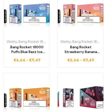
Všetky
,
Bang Rocket 18000 Pufov
,
Všetky
Jednorazové e-cigarety Sloven
,
Bang Rocket 18000 Pufov
Bang Rocket 18000
Bang Rocket
Puffs Blue Razz Ice
Strawberry Banana
ponúka ovocnú chladivú
18000 Puffs vám
€
6,64
-
€
9,49
€
6,64
-
€
9,49
pochúťku s
ponúka chutnú
nezameniteľnou chuťou
kombináciu čerstvej
Blue Razz v každom
jahody a banánu pre
oblaku pary
intenzívny pôžitok v
každom oblaku