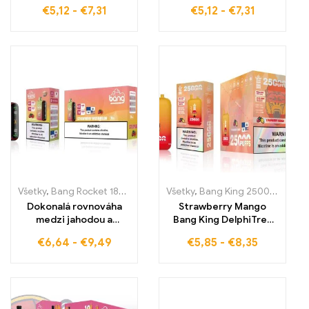
Disposable Pod ponúka
Jednorazová e-
€
5,12
-
€
7,31
€
5,12
-
€
7,31
intenzívnu chuť, ktorá
cigareta spája sladkú
kombinuje sladkosť
chuť broskyne s
broskyne s
chladivou sviežosťou
osviežujúcou
pre nezabudnuteľný
chladivosťou
vaping zážitok
Všetky
,
Bang Rocket 18000 Pufov
,
Všetky
Jednorazové e-cigarety Sloven
,
Bang King 25000 Pufov
,
Dokonalá rovnováha
Strawberry Mango
medzi jahodou a
Bang King DelphiTreh
vodným melónom Bang
25000 Puffs spája
€
6,64
-
€
9,49
€
5,85
-
€
8,35
Rocket 18000 Puffs
ovocné arómy jahody a
ponúka ovocnú
manga pre tropický
sviežosť a
zážitok z vapovania
nezameniteľnú chuť v
každom ťahu