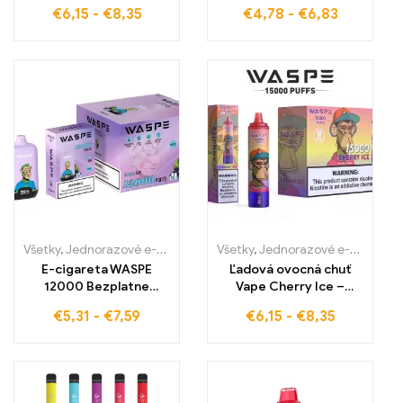
ktorá spraví každý ťah
Aloe Grape 9000 Puffs,
€
6,15
-
€
8,35
€
4,78
-
€
6,83
nezabudnuteľným
kde hrozno a aloe
dokonale kombinujú
Všetky
,
Jednorazové e-cigaretky
,
Jednorazové e-cigarety Slovens
Všetky
,
Jednorazové e-cigaretky
E-cigareta WASPE
Ľadová ovocná chuť
12000 Bezplatne
Vape Cherry Ice –
12000 ťahov GRAPE ICE
dokonalá zmes sladkých
€
5,31
-
€
7,59
€
6,15
-
€
8,35
20 ml tekutiny Typ-C
čerešní a chladnej
nabíjací port
sviežosti WASPE 15000
PUFFS