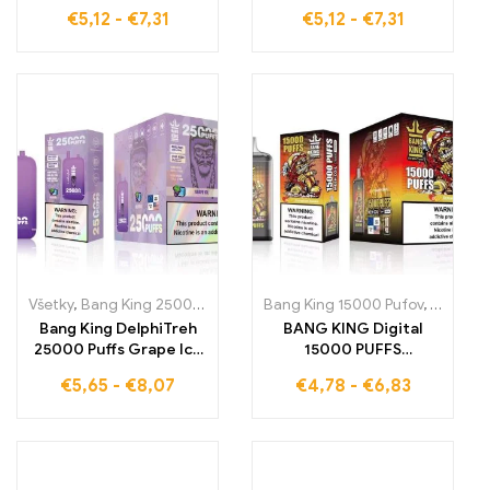
ovocný zážitok, ktorý
neporovnateľný
€
5,12
-
€
7,31
€
5,12
-
€
7,31
kombinuje sladkosť
zážitok z vapovania,
bobúľ s chladivou
ktorý spája sladkosť
poznámkou
vodnej melónu s
ľadovým nádychom
Všetky
,
Bang King 25000 Pufov
,
Jednorázové e-cigarety Švédsko
Bang King 15000 Pufov
,
Jednorá
,
Bang King DelphiTreh
BANG KING Digital
25000 Puffs Grape Ice
15000 PUFFS
s dvojitými náplňami
Jahodovo-Banánová
€
5,65
-
€
8,07
€
4,78
-
€
6,83
zabezpečuje
ponúka 15000
nezabudnuteľnú zmes
potiahnutí plných
arómy hrozna a
ovocnej sladkosti a
osviežujúceho mentolu
tropických aróm pri
každom potiahnutí