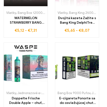
Všetky
,
Bang Box 12000 Pufov
,
Jednorázové e-cigarety Švédsko
Všetky
,
Bang King 25000 Pufov
,
,
J
WATERMELON
Dvojitá kazeta Zažite s
STRAWBERRY BANG
Bang King DelphiTreh
TN12000 PUFFS
25000 Puffs Jahoda a
€
5,12
-
€
7,31
€
5,65
-
€
8,07
Jednorazová e-
vodný melón, vapovú
cigareta ponúka 12000
skúsenosť, ktorá spája
ťahov plných ovocnej
sladkosť jahôd a
sviežosti s arómou
šťavnatosť vodného
vodného melónu a
melónu
jahody
Všetky
,
Jednorazové e-cigaretky
,
Jednorazové e-cigarety Slovens
Bang Box 9000 Pufov
,
Jednorázové e-cigarety Švédsko
Doppelte Frische
E-cigareta Ponorte sa
Double Apple – chuť,
do osviežujúcej chuti