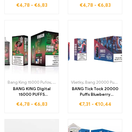
Lemonade 15000 ťahov
Strawberry
€
4,78
-
€
6,83
€
4,78
-
€
6,83
plných ovocnej radosti,
Watermelon Lahodná
ktorá poteší vaše
jednorazová e-
chuťové poháriky pri
cigareta, ktorá vám
každom ťahu
ponúka 15000 ťahov
plných osviežujúcej
chuti
Bang King 15000 Pufov
,
Jednorázové e-cigarety Švédsko
Všetky
,
Bang 20000 Pufov
,
Jednorá
,
Jedn
BANG KING Digital
BANG Tick Tock 20000
15000 PUFFS
Puffs Blueberry
Watermelon Bubblegum
Raspberry Ponúka vám
€
4,78
-
€
6,83
€
7,31
-
€
10,44
15000 ťahov plných
dokonalú rovnováhu
ovocnej radosti, ktorá
medzi sladkými
očarí vaše chuťové
čučoriedkami a jemne
poháriky pri každom
kyslými malinami pre
ťahu
jedinečný zážitok z