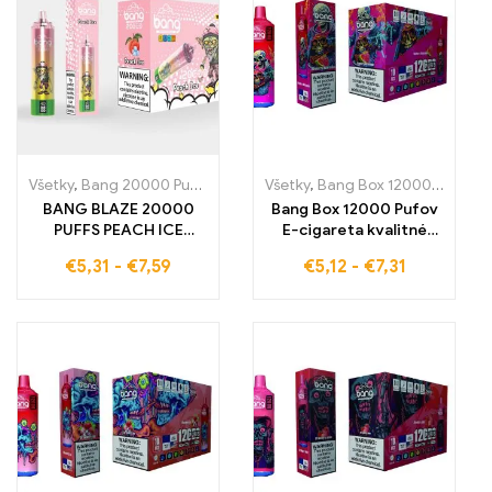
Všetky
,
Bang 20000 Pufov
,
Jednorázové e-cigarety Švédsko
Všetky
,
Bang Box 12000 Pufov
,
Jedn
,
J
BANG BLAZE 20000
Bang Box 12000 Pufov
PUFFS PEACH ICE
E-cigareta kvalitné
Jednorazová e-
jednorázové e-
€
5,31
-
€
7,59
€
5,12
-
€
7,31
cigareta, ktorá vám
cigarety s osviežujúcou
ponúka 20000 ťahov
chuťou Raspberry
plných lahodnej chuti
Watermelon pre 12000
broskýň a
pufov čistého parného
osviežujúceho ľadu
pôžitku – ideálne pre
ovocné a svieže
parenie v každej
situácii