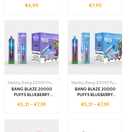
Jednorazová e-
€
6,90
€
7,90
cigareta
Všetky
,
Bang 20000 Pufov
,
Jednorázové e-cigarety Švédsko
Všetky
,
Bang 20000 Pufov
,
,
Jedn
Jedn
BANG BLAZE 20000
BANG BLAZE 20000
PUFFS BLUEBERRY
PUFFS BLUEBERRY
GRAPE Jednorazová e-
RASPBERRY
€
5,31
-
€
7,59
€
5,31
-
€
7,59
cigareta, ktorá vám
Jednorazová e-
ponúka 20000 ťahov
cigareta, ktorá vám
plných sladkých a
ponúka 20000 ťahov
osviežujúcich ovocných
plných intenzívnej chuti
aróm
čučoriedok a malín