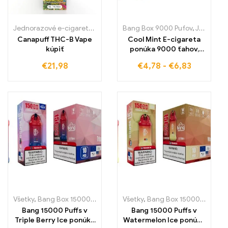
Jednorazové e-cigaretky
,
Jednorazové e-cigarety Slovensko
Bang Box 9000 Pufov
,
Jednorázové e-cigarety Švédsko
,
Jedn
Canapuff THC-B Vape
Cool Mint E-cigareta
kúpiť
ponúka 9000 ťahov,
ktoré kombinujú
€
21,98
€
4,78
-
€
6,83
dokonalú mätovú chuť s
chladivým vánkom na
osvieženie vašich
zmyslov
Všetky
,
Bang Box 15000 Pufov
,
Jednorázové e-cigarety Švédsko
Všetky
,
Bang Box 15000 Pufov
,
,
J
J
Bang 15000 Puffs v
Bang 15000 Puffs v
Triple Berry Ice ponúka
Watermelon Ice ponúka