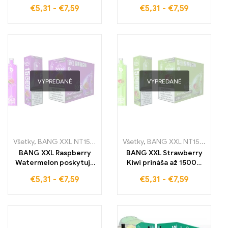
osviežujúcou chuťou
s lahodnou chuťou
€
5,31
-
€
7,59
€
5,31
-
€
7,59
modrého malínu a
borievok spojenou s
ľadovej sviežosti
ľadovou sviežosťou
VYPREDANÉ
VYPREDANÉ
Všetky
,
BANG XXL NT15000
,
Jednorazové e-cigaretky
Všetky
,
BANG XXL NT15000
,
Jednorazov
,
Jed
BANG XXL Raspberry
BANG XXL Strawberry
Watermelon poskytuje
Kiwi prináša až 15000
ovocnú chuť malín a
ťahov ovocnej zmesi
€
5,31
-
€
7,59
€
5,31
-
€
7,59
vodného melónu pre
sladkej jahody a
nezabudnuteľný
exotickej kiwi. Táto
zážitok z parenia s až
vysokokvalitná
15000 ťahmi
elektronická cigareta
zabezpečuje jemný