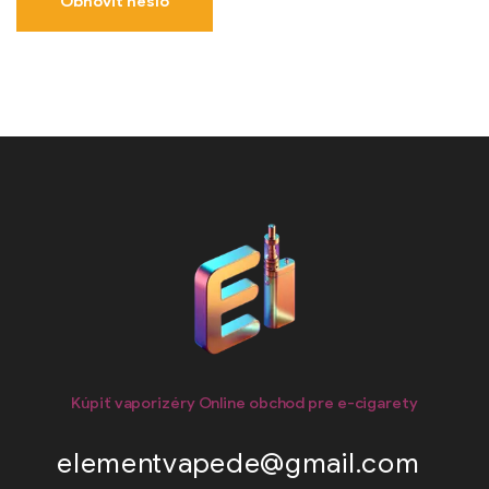
Obnoviť heslo
Kúpiť vaporizéry Online obchod pre e-cigarety
elementvapede@gmail.com