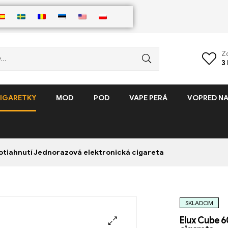
Z
3
IGARETKY
MOD
POD
VAPE PERÁ
VOPRED NA
otiahnutí Jednorazová elektronická cigareta
SKLADOM
Elux Cube 6