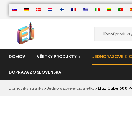
ElementVape.de
DOMOV
VŠETKY PRODUKTY
JEDNORAZOVÉ E-C
DOPRAVA ZO SLOVENSKA
Domovská stránka
Jednorazové e-cigaretky
Elux Cube 600 P