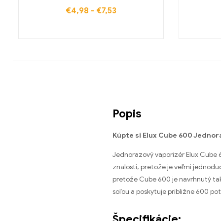
€
4,98
-
€
7,53
Popis
Kúpte si Elux Cube 600 Jednor
Jednorazový vaporizér Elux Cube 6
znalosti, pretože je veľmi jednodu
pretože Cube 600 je navrhnutý tak,
soľou a poskytuje približne 600 poti
Špecifikácie: