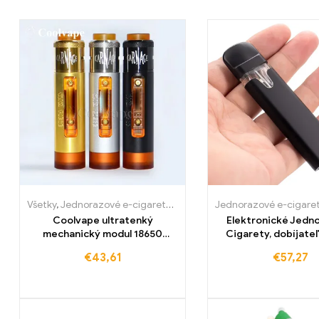
Všetky
,
Jednorazové e-cigaretky
,
Jednorazové e-cigarety Slove
Jednorazové e-cigare
Coolvape ultratenký
Elektronické Jedn
mechanický modul 18650
Cigarety, dobíjate
batéria-Vape
mAh batéri
€
43,61
€
57,27