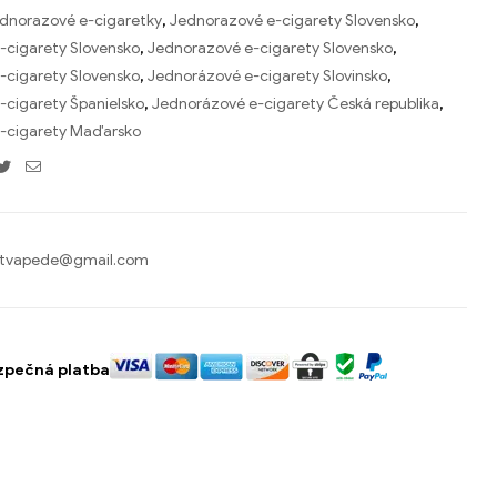
dnorazové e-cigaretky
,
Jednorazové e-cigarety Slovensko
,
-cigarety Slovensko
,
Jednorazové e-cigarety Slovensko
,
-cigarety Slovensko
,
Jednorázové e-cigarety Slovinsko
,
-cigarety Španielsko
,
Jednorázové e-cigarety Česká republika
,
-cigarety Maďarsko
acebook
Twitter
E-
mail
tvapede@gmail.com
zpečná platba