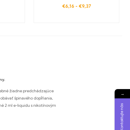
€
6,16
-
€
9,37
ny.
trebné žiadne predchádzajúce
→
i obávať špinavého dopĺňania,
Kontaktujte nás
né 2 ml e-liquidu s nikotínovým