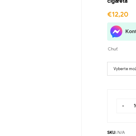
cigareta
🔍
€
12,20
Kont
Chuť
Vyberte mo
-
SKU:
N/A