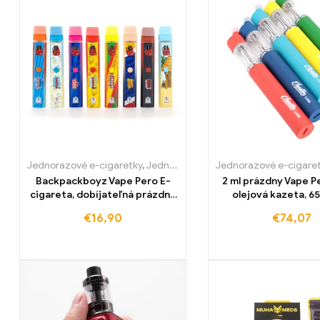
Jednorazové e-cigaretky
,
Jednorazové e-cigarety Slovensko
Jednorazové e-cigare
,
Je
Backpackboyz Vape Pero E-
2 ml prázdny Vape P
cigareta, dobíjateľná prázdna
olejová kazeta, 6
keramická kazeta
batéria, voskový ro
€
16,90
€
74,07