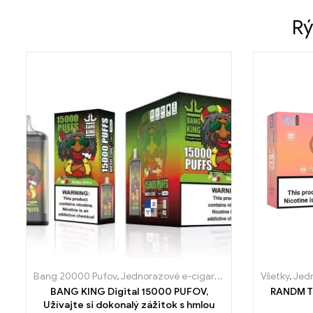
Rý
Bang 20000 Pufov
,
Jednorazové e-cigaretky
,
Jednorázové e-c
Všetky
,
Jedn
BANG KING Digital 15000 PUFOV,
RANDM T
Užívajte si dokonalý zážitok s hmlou