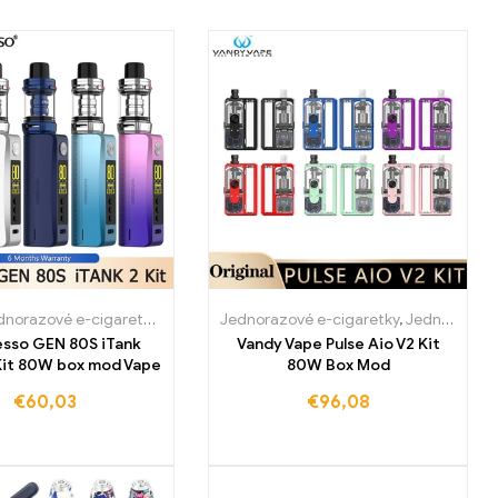
mbursko
olandsko
dnorazové e-cigaretky
,
Jednorázové e-cigarety Holandsko
,
,
Jednorázové e-cigarety Slovensko
Jednorázové e-cigarety Luxembursko
,
Jednorazové e-cigarety Slovensko
Jednorazové e-cigaretky
,
Jednorázové e-cigarety S
,
MOD
,
Jednorázové e-cigar
,
Jednorazové e-cigarety Slovensko
,
Jednorázov
sso GEN 80S iTank
Vandy Vape Pulse Aio V2 Kit
 Kit 80W box mod Vape
80W Box Mod
€
60,03
€
96,08