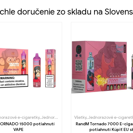
chle doručenie zo skladu na Sloven
igarety Portugalsko
orazové e-cigaretky
,
Jednorázové e-cigarety Švédsko
,
Jednorazové e-cigarety Slovensko
Všetky
,
Jednorazové e-cigaret
,
Jednorázové e-
,
Jednorazové
ORNADO 15000 potiahnutí
RandM Tornado 7000 E-cig
VAPE
potiahnutí Kúpiť EU s