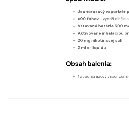
Jednorazový vaporizér p
600 ťahov
– vydrží dlhšie 
Vstavaná batéria 500 m
Aktivované inhaláciou p
20 mg nikotínovej soli
2 ml e-liquidu
Obsah balenia:
1 x Jednorazový vaporizér E