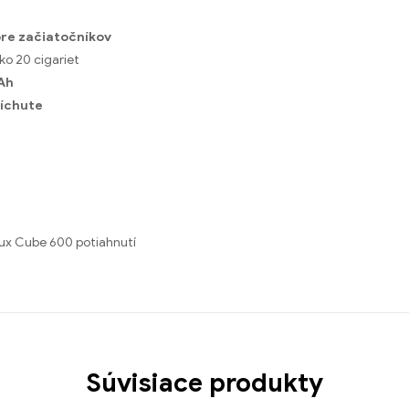
re začiatočníkov
ako 20 cigariet
Ah
ríchute
lux Cube 600 potiahnutí
Súvisiace produkty