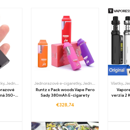
nsko
tky
,
Jednorazové e-cigarety Slovensko
,
Jednorázové e-cigarety Luxembursko
Jednorazové e-cigaretky
,
Jednorázové e-cigarety Luxe
,
,
Jednorázové e-cigarety H
Jednorazové e-cigarety Slovensko
Všetky
,
Je
orazové
Runtz x Pack woods Vape Pero
Vapore
ľná 350-
Sady 380mAh E-cigarety
verzia 2
a
€
328,74