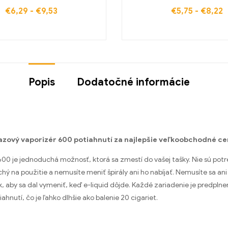
€
6,29
-
€
9,53
€
5,75
-
€
8,22
Popis
Dodatočné informácie
azový vaporizér 600 potiahnutí za najlepšie veľkoobchodné ce
00 je jednoduchá možnosť, ktorá sa zmestí do vašej tašky. Nie sú po
chý na použitie a nemusíte meniť špirály ani ho nabíjať. Nemusíte sa an
 aby sa dal vymeniť, keď e-liquid dôjde. Každé zariadenie je predplne
ahnutí, čo je ľahko dlhšie ako balenie 20 cigariet.