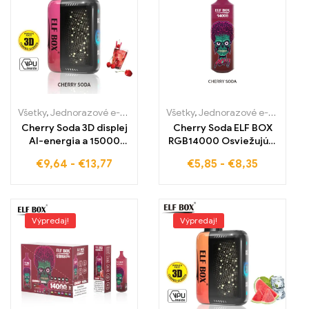
Všetky
,
Jednorazové e-cigaretky
,
Jednorazové e-cigarety Slovens
Všetky
,
Jednorazové e-cigaretky
Cherry Soda 3D displej
Cherry Soda ELF BOX
AI-energia a 15000
RGB14000 Osviežujúci
potiahnutí v ELF BOX
čerešňový zážitok so
€
9,64
-
€
13,77
€
5,85
-
€
8,35
PULSE X
štýlovým RGB dizajnom
14000 PUFFOV VAPE
Výpredaj!
Výpredaj!