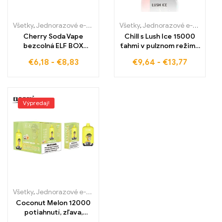
Všetky
,
Jednorazové e-cigaretky
,
Jednorazové e-cigarety Slovens
Všetky
,
Jednorazové e-cigaretky
Cherry Soda Vape
Chill s Lush Ice 15000
bezcolná ELF BOX
ťahmi v pulznom režime
RGB14000 pre ovocný
s ELF BOX PULSE X
€
6,18
-
€
8,83
€
9,64
-
€
13,77
pôžitok z prskajúcich
chvíľ
Výpredaj!
Všetky
,
Jednorazové e-cigaretky
,
Jednorazové e-cigarety Slovens
Coconut Melon 12000
potiahnutí, zľava,
veľkoobchod,