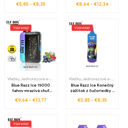
LS15000
spojená s čerstvosťou
€
5,85
-
€
8,35
€
8,64
-
€
12,34
veľkoobchodná cena,
bobúľ BANG KING
celosvetové doručenie,
36000 PUFov Veľký
bezcolné produkty
displej, regulácia
napätia, elektronická
cigareta
Výpredaj!
Výpredaj!
Všetky
,
Jednorazové e-cigaretky
,
Jednorazové e-cigarety Slovens
Všetky
,
Jednorazové e-cigaretky
Blue Razz Ice 15000
Blue Razz Ice Konečný
ťahov mrazivá chuť
zážitok z čučoriedky a
bobúľ s ELF BOX PULSE
maliny s ľadovou
€
9,64
-
€
13,77
€
5,85
-
€
8,35
X
sviežosťou ELF BOX
RGB14000 15000
PUFOV
Výpredaj!