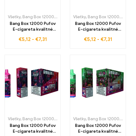
Všetky
,
Bang Box 12000 Pufov
,
Jednorazové e-cigaretky
Všetky
,
Bang Box 12000 Pufov
,
Jednoraz
,
J
Bang Box 12000 Pufov
Bang Box 12000 Pufov
E-cigareta kvalitné
E-cigareta kvalitné
jednorázové e-
jednorázové e-
€
5,12
-
€
7,31
€
5,12
-
€
7,31
cigarety s osviežujúcou
cigarety s osviežujúcou
chuťou Raspberry
chuťou Strawberry Ice
Watermelon pre 12000
pre 12000 pufov
pufov čistého parného
čistého pôžitku –
pôžitku – ideálne pre
ideálne pre dlhodobé
ovocné a svieže
parenie v každej
parenie v každej
situácii
situácii
Všetky
,
Bang Box 12000 Pufov
,
Jednorazové e-cigaretky
Všetky
,
Bang Box 12000 Pufov
,
Jednoraz
,
J
Bang Box 12000 Pufov
Bang Box 12000 Pufov
E-cigareta kvalitné
E-cigareta kvalitné