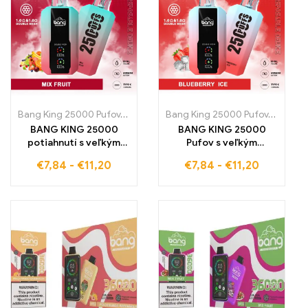
Bang King 25000 Pufov
,
Jednorazové e-cigarety Slovensko
Bang King 25000 Pufov
,
Jednora
,
Jedno
BANG KING 25000
BANG KING 25000
potiahnutí s veľkým
Pufov s veľkým
displejom Zmiešané
displejom Strawberry
€
7,84
-
€
11,20
€
7,84
-
€
11,20
ovocie pre maximálny
Ice pre maximálny
ovocný pôžitok E-
chladivý efekt E-
cigareta
cigareta