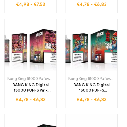
si dokonalý zážitok s
Mango 15000 ťahov
€
4,98
-
€
7,53
€
4,78
-
€
6,83
hmlou
plných sladkých
ovocných aróm, ktoré
rozmaznávajú vaše
chuťové poháriky
tropickým pôžitkom
Bang King 15000 Pufov
,
Jednorázové e-cigarety Švédsko
Bang King 15000 Pufov
,
,
Jednorá
Jednorá
BANG KING Digital
BANG KING Digital
15000 PUFFS Pink
15000 PUFFS
Lemonade 15000 ťahov
Strawberry
€
4,78
-
€
6,83
€
4,78
-
€
6,83
plných ovocnej radosti,
Watermelon Lahodná
ktorá poteší vaše
jednorazová e-
chuťové poháriky pri
cigareta, ktorá vám
každom ťahu
ponúka 15000 ťahov
plných osviežujúcej