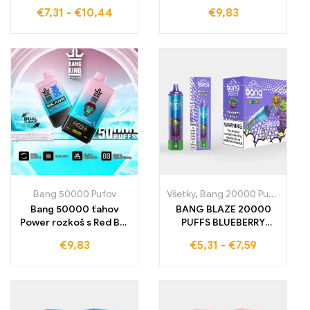
elektronická cigareta
Mixed Berry Ovocná
€
7,31
-
€
10,44
€
9,83
Dokonalá zmes
chuť s dlhotrvajúcim
Blueberry Raspberry a
dozvukom
inovatívneho Mesh Coil
pre ovocne
intenzívnych 36000
ťahov
Bang 50000 Pufov
Všetky
,
Bang 20000 Pufov
,
Jedn
Bang 50000 ťahov
BANG BLAZE 20000
Power rozkoš s Red Bull
PUFFS BLUEBERRY
Blueberry Watermelon
GRAPE Jednorazová e-
€
9,83
€
5,31
-
€
7,59
príchuťou
cigareta, ktorá vám
ponúka 20000 ťahov
plných sladkých a
osviežujúcich ovocných
aróm