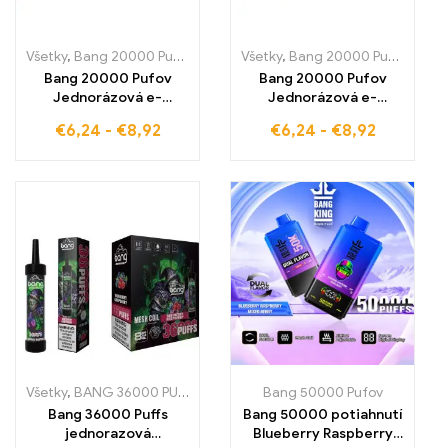
Všetky
,
Bang 20000 Pufov
,
Jednorazové e-cigaretky
Všetky
,
Bang 20000 Pufov
,
Jednorazové
,
Bang
Bang 20000 Pufov
Bang 20000 Pufov
Jednorázová e-
Jednorázová e-
cigareta ovocná chuť
cigareta si vychutnajte
€
6,24
-
€
8,92
€
6,24
-
€
8,92
PEACH ICE sa stretáva
plnú chuť BLUEBERRY
s Dual Mesh
WATERMELON pre
technológiou pre
osviežujúci a
osviežujúci jemný
rovnomerný zážitok z
zážitok z parenia
parenia vďaka
pokročilej Dual Mesh
technológii
Všetky
,
BANG 36000 PUFOV
,
Jednorazové e-cigaretky
Bang 50000 Pufov
,
Jednorazov
Bang 36000 Puffs
Bang 50000 potiahnutí
jednorazová
Blueberry Raspberry