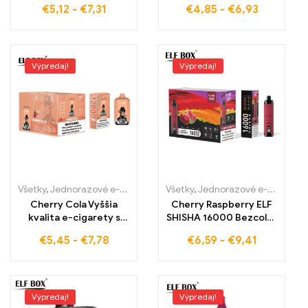
€
5,12
-
€
7,31
€
4,85
-
€
6,93
ICE BANG TN12000
šťavou
PUFFS ponúka
neporovnateľnú chuť a
dlhodobý pôžitok
Výpredaj!
Výpredaj!
Všetky
,
Jednorazové e-cigaretky
,
Jednorazové e-cigarety Slovens
Všetky
,
Jednorazové e-cigaretky
Cherry Cola Vyššia
Cherry Raspberry ELF
kvalita e-cigarety s
SHISHA 16000 Bezcolná
veľkým ťahom 12000
elektronická cigareta s
€
5,45
-
€
7,78
€
6,59
-
€
9,41
Vape ELF BOX Digital
lahodnou čerešňovo-
12000
malinovou zmesou
16000 Pufov
Výpredaj!
Výpredaj!