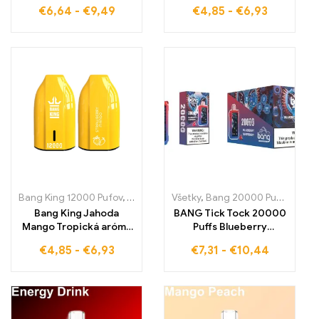
Jednorázová
Ice Ovocná sladkosť
€
6,64
-
€
9,49
€
4,85
-
€
6,93
zariadenie Ideálna
stretáva osviežujúcu
rovnováha medzi
chladivosť
ovocným Blueberry Ice
a mystickým Black
Dragon Ice pre
neporovnateľný
pôžitok
Bang King 12000 Pufov
,
Jednorazové e-cigarety Slovensko
Všetky
,
Bang 20000 Pufov
,
Jednor
,
Jedn
Bang King Jahoda
BANG Tick Tock 20000
Mango Tropická aróma
Puffs Blueberry
vo vašej elektronickej
Raspberry Ponúka vám
€
4,85
-
€
6,93
€
7,31
-
€
10,44
cigarete
dokonalú rovnováhu
medzi sladkými
čučoriedkami a jemne
kyslými malinami pre
jedinečný zážitok z