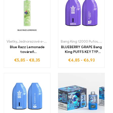
Všetky
,
Jednorazové e-cigaretky
,
Jednorazové e-cigarety Slovens
Bang King 12000 Pufov
,
Jednora
Blue Razz Lemonade
BLUEBERRY GRAPE Bang
továreň
King PUFFS KEY TYP
Veľkoobchodná cena
Tvoja e-cigareta
€
5,85
-
€
8,35
€
4,85
-
€
6,93
bezpečná dodávka ELF
BOX LS15000