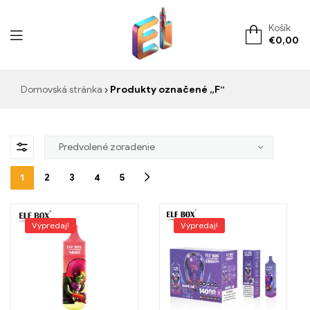
Košík
€
0,00
ElementVape.de
Domovská stránka
Produkty označené „F“
1
2
3
4
5
Výpredaj!
Výpredaj!