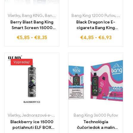
Všetky
,
Bang KING
,
Bang King Smart obrazovka 15000 potiahnutí
Bang King 12000 Pufov
,
Jednora
,
Berry Blast Bang King
Black Dragon Ice E-
Smart Screen 15000
cigareta Bang King
Pufov Zážitok z
PUFFS KEY TYP s
€
5,85
-
€
8,35
€
4,85
-
€
6,93
parenia, ktorý
ľadovým drakom
kombinuje chute bobúľ
s presnosťou Smart
Screen pre maximálny
pôžitok
Výpredaj!
Všetky
,
Jednorazové e-cigaretky
,
Jednorazové e-cigarety Slovens
Bang King 36000 Pufov
Blackberry ice 15000
Technológia
potiahnutí ELF BOX
čučoriedok a malín