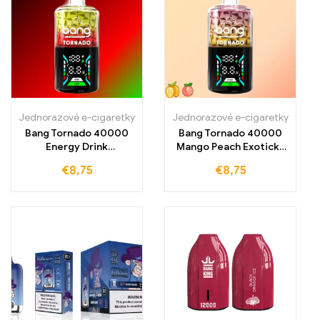
chuti
Jednorazové e-cigaretky
Jednorazové e-cigaretky
Bang Tornado 40000
Bang Tornado 40000
Energy Drink
Mango Peach Exotická
Osvežujúca energia s
ovocná chuť s
€
8,75
€
8,75
príchuťou pre 40000
šťavnatým mangom a
ťahov
sladkým broskyňou