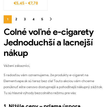
€
5,45
-
€
7,78
celosvetové doručenie,
ELF BOX Digital 12000
Vape
1
2
3
4
5
Colné voľné e-cigarety
Jednoduchší a lacnejší
nákup
Vážení zákazníci,
S radosťou vám oznamujeme, že produkty e-cigaret na
Elementvape.sk sú teraz bez cla! Touto akciou vám chceme
ponúknuť ešte cenovo dostupnejší a pohodlnejší nákupný zážitok.
Tu sú hlavné výhody bezcolného režimu pre vás:
1. Nižšie ceny – priama úspora