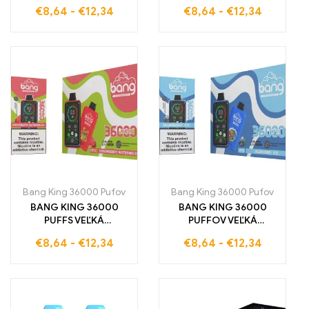
nastaviteľné napätie
DISPLEJ REGULÁCIA
€
8,64
-
€
12,34
€
8,64
-
€
12,34
Peach-Triple-Berry
NAPÄTIA 36000
exotická ovocná zmes
Potiahnutí plný pôžitok
Peach-Triple-Berry
BANG KING Jahoda-
presvedčivá e-cigareta
Mango kombinácia
ovocia a inovácie
Elektronická cigareta
Bang King 36000 Pufov
Bang King 36000 Pufov
BANG KING 36000
BANG KING 36000
PUFFS VEĽKÁ
PUFFOV VEĽKÁ
OBRAZOVKA NAPÄTIE
OBRAZOVKA
€
8,64
-
€
12,34
€
8,64
-
€
12,34
REGULÁCIA Jahoda-
NAPÄTÍOVÁ REGULÁCIA
vodná melón v
Veľká obrazovka a
dokonalosti zažiť
regulácia napätia pre
Blueberry Ice E-
Cigaretu