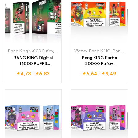
chuti
Bang King 15000 Pufov
,
Jednorázové e-cigarety Švédsko
Všetky
,
Bang KING
,
Bang King 30000 Pufov
,
Jednorá
BANG KING Digital
Bang KING Farba
15000 PUFFS
30000 Pufov
Watermelon Bubblegum
Jednorázová Ideálna
€
4,78
-
€
6,83
€
6,64
-
€
9,49
15000 ťahov plných
zmes chladivého
ovocnej radosti, ktorá
Watermelon Ice a
očarí vaše chuťové
tropického Strawberry
poháriky pri každom
Mango pre intenzívny
ťahu
pôžitok JEDNORÁZOVÉ
E-CIGARETY