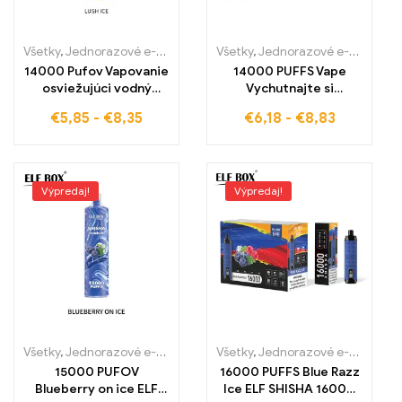
Všetky
,
Jednorazové e-cigaretky
,
Jednorazové e-cigarety Slovens
Všetky
,
Jednorazové e-cigaretky
14000 Pufov Vapovanie
14000 PUFFS Vape
osviežujúci vodný
Vychutnajte si
melón s RGB
osviežujúci luxus bez
€
5,85
-
€
8,35
€
6,18
-
€
8,83
technológiou Lush Ice
cla Grape Ice Smo ELF
ELF BOX RGB14000
BOX RGB14000
zabezpečuje dokonalý
zážitok
Výpredaj!
Výpredaj!
Všetky
,
Jednorazové e-cigaretky
,
Jednorazové e-cigarety Slovens
Všetky
,
Jednorazové e-cigaretky
15000 PUFOV
16000 PUFFS Blue Razz
Blueberry on ice ELF
Ice ELF SHISHA 16000