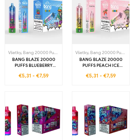
Všetky
,
Bang 20000 Pufov
,
Jednorázové e-cigarety Švédsko
Všetky
,
Bang 20000 Pufov
,
,
Jedn
Jedn
BANG BLAZE 20000
BANG BLAZE 20000
PUFFS BLUEBERRY
PUFFS PEACH ICE
RASPBERRY
Jednorazová e-
€
5,31
-
€
7,59
€
5,31
-
€
7,59
Jednorazová e-
cigareta, ktorá vám
cigareta, ktorá vám
ponúka 20000 ťahov
ponúka 20000 ťahov
plných lahodnej chuti
plných intenzívnej chuti
broskýň a
čučoriedok a malín
osviežujúceho ľadu