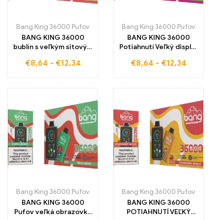
Bang King 36000 Pufov
Bang King 36000 Pufov
BANG KING 36000
BANG KING 36000
bublín s veľkým sitovým
Potiahnutí Veľký displej
nastavením tlaku
tlačovo regulované
€
8,64
-
€
12,34
€
8,64
-
€
12,34
36000 bublín plných
zmiešané ovocie
ovocnej chuti BANG
kombinácia sviežosti a
KING Marhuľa-Mango-
rozmanitosti je
Vodná melón s
pôsobivá E-žuvačka
nastavením tlaku E-
žuvačka
Bang King 36000 Pufov
Bang King 36000 Pufov
BANG KING 36000
BANG KING 36000
Pufov veľká obrazovka
POTIAHNUTÍ VEĽKÝ