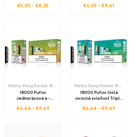
BOX LS15000 Priamy
Prémiová kvalita pre
€
5,85
-
€
8,35
€
6,59
-
€
9,41
predaj z výroby pre
náročných vapoterov
kvalitné E-Cigarety
Všetky
,
Bang Rocket 18000 Pufov
,
Všetky
Jednorazové e-cigarety Sloven
,
Bang Rocket 18000 Pufov
18000 Pufov
18000 Pufov čistá
Jednorázová e-
ovocná sviežosť Triple
cigareta plná ovocnej
Berry Ice Bang Rocket
€
6,64
-
€
9,49
€
6,64
-
€
9,49
intenzity Sour Apple
kombinuje ovocnú silu a
Ice Bang Rocket spája
ľadovú osviežujúcu
osviežujúcu kyslosť
chuť pre maximálny
jablk s chladnou
pôžitok
poznámkou