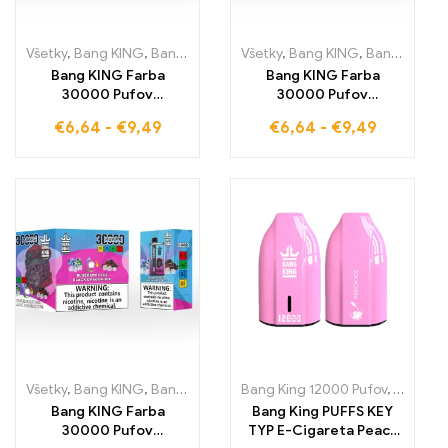
Všetky
,
Bang KING
,
Bang King 30000 Pufov
Všetky
,
Bang KING
,
Jednorazové e-cigare
,
Bang King 30000 Pufov
Bang KING Farba
Bang KING Farba
30000 Pufov
30000 Pufov
JEDNORÁZOVÁ E-
Jednorázová Vychutnaj
€
6,64
-
€
9,49
€
6,64
-
€
9,49
CIGARETA Dual Flavor
si dokonalú zmes
Ideálna kombinácia
sladkého Strawberry a
Blueberry Raspberry a
Watermelon a
Peach Mango
osviežujúceho Grape
Watermelon pre
Ice pri každom ťahu
ovocný vysoký pôžitok
Všetky
,
Bang KING
,
Bang King 30000 Pufov
Bang King 12000 Pufov
,
Jednorazové e-cigare
,
Jednora
Bang KING Farba
Bang King PUFFS KEY
30000 Pufov
TYP E-Cigareta Peach