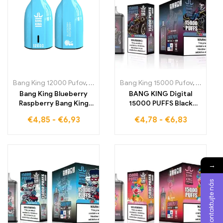
Bang King 12000 Pufov
,
Jednorazové e-cigarety Slovensko
Bang King 15000 Pufov
,
Jednorá
,
Jednor
Bang King Blueberry
BANG KING Digital
Raspberry Bang King
15000 PUFFS Black
PUFFS KEY TYPE
Dragon Ice 15000
€
4,85
-
€
6,93
€
4,78
-
€
6,83
Intenzívne a
ťahov plných ľadovej
osviežujúce pri každom
sviežosti, ktorá očarí
potiahnutí
vaše zmysly pri každom
ťahu
→
Kontaktujte nás