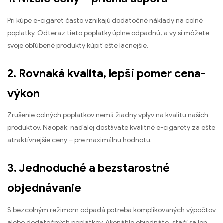
Pri kúpe e-cigaret často vznikajú dodatočné náklady na colné
poplatky. Odteraz tieto poplatky úplne odpadnú, a vy si môžete
svoje obľúbené produkty kúpiť ešte lacnejšie.
2. Rovnaká kvalita, lepší pomer cena-
výkon
Zrušenie colných poplatkov nemá žiadny vplyv na kvalitu našich
produktov. Naopak: naďalej dostávate kvalitné e-cigarety za ešte
atraktívnejšie ceny – pre maximálnu hodnotu.
3. Jednoduché a bezstarostné
objednávanie
S bezcolným režimom odpadá potreba komplikovaných výpočtov
alebo dodatočných poplatkov. Akonáhle objednáte, stačí sa len