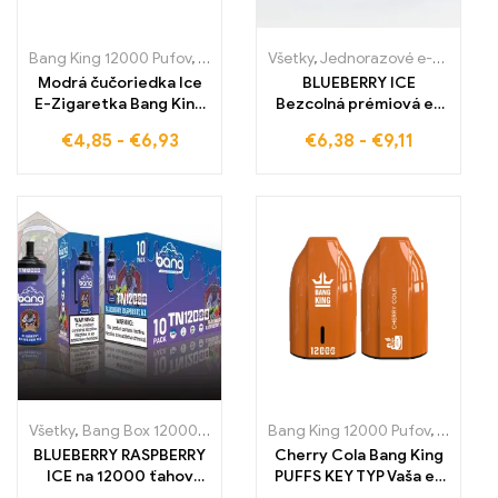
Bang King 12000 Pufov
,
Jednorazové e-cigaretky
Všetky
,
Jednorazové e-cigaretky
,
Jednorazové e-
Modrá čučoriedka Ice
BLUEBERRY ICE
E-Zigaretka Bang King
Bezcolná prémiová e-
PUFFS KEY TYP Perfekt
cigareta – osviežujúci
€
4,85
-
€
6,93
€
6,38
-
€
9,11
pre chladné chvíle s
pôžitok zo sladkých
parou
čučoriedok a chladnej
sviežosti WASPE 20000
PUFFS Dual Mesh
Všetky
,
Bang Box 12000 Pufov
,
Jednorázové e-cigarety Švédsko
Bang King 12000 Pufov
,
Jednora
,
J
BLUEBERRY RASPBERRY
Cherry Cola Bang King
ICE na 12000 ťahov
PUFFS KEY TYP Vaša e-
BLUEBERRY RASPBERRY
cigareta s kolovou