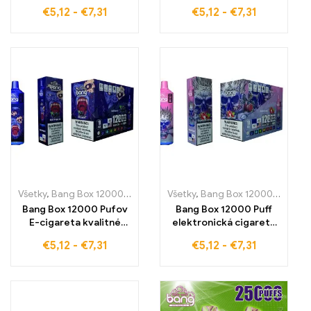
jednorázové e-
jednorázové e-
€
5,12
-
€
7,31
€
5,12
-
€
7,31
cigarety s čerstvou
cigarety s lahodnou
chuťou Strawberry
chuťou Watermelon
Juice pre 12000 pufov
Bubble Gum pre 12000
trvalého pôžitku z
pufov
parenia
nezabudnuteľného
pôžitku – ideálne pre
intenzívne a dlhodobé
parenie
Všetky
,
Bang Box 12000 Pufov
,
Jednorazové e-cigaretky
Všetky
,
Bang Box 12000 Pufov
,
Jednoraz
,
J
Bang Box 12000 Pufov
Bang Box 12000 Puff
E-cigareta kvalitné
elektronická cigareta
jednorázové e-
Vysoko kvalitné
€
5,12
-
€
7,31
€
5,12
-
€
7,31
cigarety s mystickou
jednorazové
chuťou Black Dragon
elektronické cigarety s
Ice pre 12000 pufov
príchuťou jahody a liči
intenzívneho pôžitku z
pre 12000 ťahov
parenia, ideálne pre
dokonalého pôžitku a