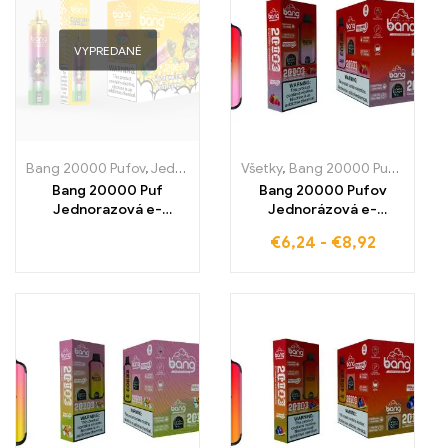
VYPREDANÉ
Bang 20000 Pufov
,
Jednorazové e-cigaretky
Všetky
,
Bang 20000 Pufov
,
Jednorazové e-ciga
,
Jedn
Bang 20000 Puf
Bang 20000 Pufov
Jednorazová e-
Jednorázová e-
cigareta, ideálna voľba
cigareta zažite
€
6,24
-
€
8,92
pre nadšencov vapingu
dokonalú zmes malín a
vodnej melónu pre
dlhodobý pôžitok a
rovnomerný parný
efekt vďaka
inovatívnej Dual Mesh
cievke