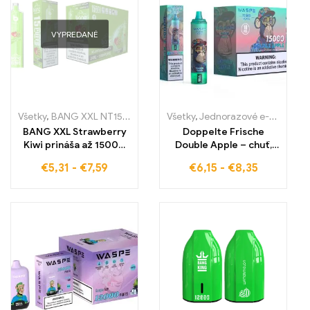
VYPREDANÉ
Všetky
,
BANG XXL NT15000
,
Jednorazové e-cigaretky
Všetky
,
Jednorazové e-cigaretky
,
Jednorazov
BANG XXL Strawberry
Doppelte Frische
Kiwi prináša až 15000
Double Apple – chuť,
ťahov ovocnej zmesi
ktorá spraví každý ťah
€
5,31
-
€
7,59
€
6,15
-
€
8,35
sladkej jahody a
nezabudnuteľným
exotickej kiwi. Táto
vysokokvalitná
elektronická cigareta
zabezpečuje jemný
zážitok z lungového
odsávania, ideálny pre
trh bez colných
poplatkov v Európe