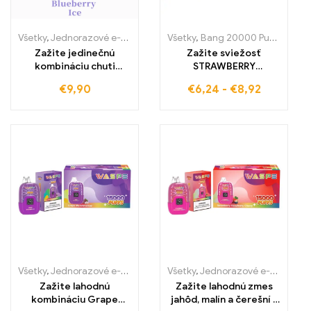
Všetky
,
Jednorazové e-cigaretky
,
Jednorazové e-cigarety Slovens
Všetky
,
Bang 20000 Pufov
,
Jedn
Zažite jedinečnú
Zažite sviežosť
kombináciu chuti
STRAWBERRY
čučoriedok a sviežosti
WATERMELON s Bang
€
9,90
€
6,24
-
€
8,92
s Blueberry Ice
20000 Puffs
elektronickou
jednorazovou e-
cigaretou WASPE 5000
cigaretou a
PUFFS, bez colného a
vychutnajte si
výhodne
intenzívny rovnomerný
dym vďaka inovatívnej
Dual Mesh cievke
Všetky
,
Jednorazové e-cigaretky
,
Jednorazové e-cigarety Slovens
Všetky
,
Jednorazové e-cigaretky
Zažite lahodnú
Zažite lahodnú zmes
kombináciu Grape
jahôd, malín a čerešní s