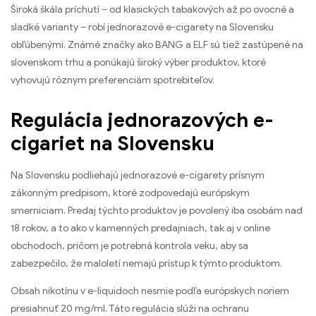
Široká škála príchutí – od klasických tabakových až po ovocné a
sladké varianty – robí jednorazové e-cigarety na Slovensku
obľúbenými. Známé značky ako BANG a ELF sú tiež zastúpené na
slovenskom trhu a ponúkajú široký výber produktov, ktoré
vyhovujú rôznym preferenciám spotrebiteľov.
Regulácia jednorazových e-
cigariet na Slovensku
Na Slovensku podliehajú jednorazové e-cigarety prísnym
zákonným predpisom, ktoré zodpovedajú európskym
smerniciam. Predaj týchto produktov je povolený iba osobám nad
18 rokov, a to ako v kamenných predajniach, tak aj v online
obchodoch, pričom je potrebná kontrola veku, aby sa
zabezpečilo, že maloletí nemajú prístup k týmto produktom.
Obsah nikotínu v e-liquidoch nesmie podľa európskych noriem
presiahnuť 20 mg/ml. Táto regulácia slúži na ochranu