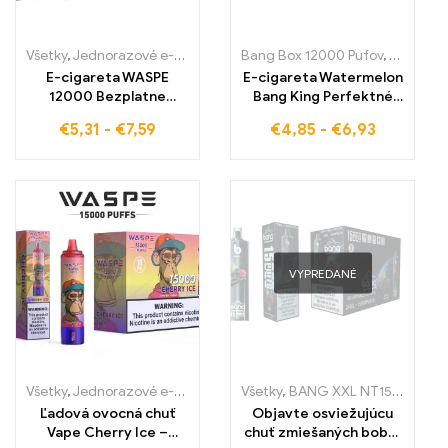
Všetky
,
Jednorazové e-cigaretky
,
Jednorazové e-cigarety Slovens
Bang Box 12000 Pufov
,
Jednoraz
E-cigareta WASPE
E-cigareta Watermelon
12000 Bezplatne
Bang King Perfektné
12000 ťahov GRAPE ICE
vapovanie na 12000
€
5,31
-
€
7,59
€
4,85
-
€
6,93
20 ml tekutiny Typ-C
ťahov
nabíjací port
VYPREDANÉ
Všetky
,
Jednorazové e-cigaretky
,
Jednorazové e-cigarety Slovens
Všetky
,
BANG XXL NT15000
,
Jed
Ľadová ovocná chuť
Objavte osviežujúcu
Vape Cherry Ice –
chuť zmiešaných bobúľ