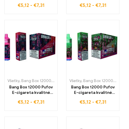
jednorázové e-
jednorázové e-
€
5,12
-
€
7,31
€
5,12
-
€
7,31
cigarety s osviežujúcou
cigarety s osviežujúcou
chuťou Raspberry
chuťou Strawberry Ice
Watermelon pre 12000
pre 12000 pufov
pufov čistého parného
čistého pôžitku –
pôžitku – ideálne pre
ideálne pre dlhodobé
ovocné a svieže
parenie v každej
parenie v každej
situácii
situácii
Všetky
,
Bang Box 12000 Pufov
,
Jednorazové e-cigaretky
Všetky
,
Bang Box 12000 Pufov
,
Jednoraz
,
J
Bang Box 12000 Pufov
Bang Box 12000 Pufov
E-cigareta kvalitné
E-cigareta kvalitné
jednorázové e-
jednorázové e-
€
5,12
-
€
7,31
€
5,12
-
€
7,31
cigarety s čerstvou
cigarety s lahodnou
chuťou Strawberry
chuťou Watermelon
Juice pre 12000 pufov
Bubble Gum pre 12000
trvalého pôžitku z
pufov
parenia
nezabudnuteľného