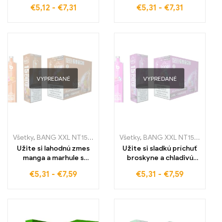
príchute jahodovo-
príchute jahodovo-kiwi
€
5,12
-
€
7,31
€
5,31
-
€
7,31
banánovej s vysoko
s Bang Box e-cigaretou
kvalitnou Bang Box
– vysoko kvalitné
jednorazovou e-
jednorazové e-
cigaretou, ideálnou pre
cigaretové zariadenia
intenzívny sladký
pre intenzívny a
pôžitok
dlhotrvajúci pôžitok
VYPREDANÉ
VYPREDANÉ
Všetky
,
BANG XXL NT15000
,
Jednorazové e-cigaretky
Všetky
,
BANG XXL NT15000
,
Jednorazov
,
Jed
Užite si lahodnú zmes
Užite si sladkú príchuť
manga a marhule s
broskyne a chladivú
BANG XXL Mango Peach
sviežosť ľadu s BANG
€
5,31
-
€
7,59
€
5,31
-
€
7,59
Táto jednorazová e-
XXL Peach Ice. Táto
cigareta vám poskytne
jednorazová e-
až 15000 ťahov a
cigareta vám poskytne
zabezpečí intenzívny
až 15000 ťahov a
zážitok z hlbokého
intenzívny zážitok z