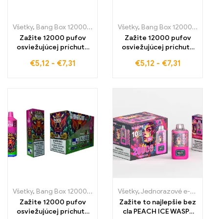
Všetky
,
Bang Box 12000 Pufov
,
Jednorazové e-cigaretky
Všetky
,
Bang Box 12000 Pufov
,
Jednoraz
,
J
Zažite 12000 pufov
Zažite 12000 pufov
osviežujúcej príchute
osviežujúcej príchute
kyslého jablka s malinou
jahody a melónu s Bang
€
5,12
-
€
7,31
€
5,12
-
€
7,31
s vysokokvalitnou Bang
Box e-cigaretu –
Box e-cigaretu, ideálnu
vysokokvalitné
na cestovanie
jednorazové e-
cigarety pre ovocný
zážitok z vapovania
Všetky
,
Bang Box 12000 Pufov
,
Jednorazové e-cigaretky
Všetky
,
Jednorazové e-cigaretky
,
Jednoraz
Zažite 12000 pufov
Zažite to najlepšie bez
osviežujúcej príchute
cla PEACH ICE WASPE