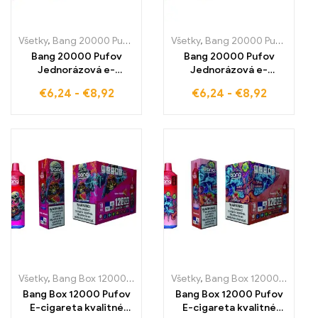
Všetky
,
Bang 20000 Pufov
,
Jednorazové e-cigaretky
Všetky
,
Bang 20000 Pufov
,
Jednorazové
,
Bang
Bang 20000 Pufov
Bang 20000 Pufov
Jednorázová e-
Jednorázová e-
cigareta ovocná chuť
cigareta si vychutnajte
€
6,24
-
€
8,92
€
6,24
-
€
8,92
PEACH ICE sa stretáva
plnú chuť BLUEBERRY
s Dual Mesh
WATERMELON pre
technológiou pre
osviežujúci a
osviežujúci jemný
rovnomerný zážitok z
zážitok z parenia
parenia vďaka
pokročilej Dual Mesh
technológii
Všetky
,
Bang Box 12000 Pufov
,
Jednorazové e-cigaretky
Všetky
,
Bang Box 12000 Pufov
,
Jednoraz
,
J
Bang Box 12000 Pufov
Bang Box 12000 Pufov
E-cigareta kvalitné
E-cigareta kvalitné