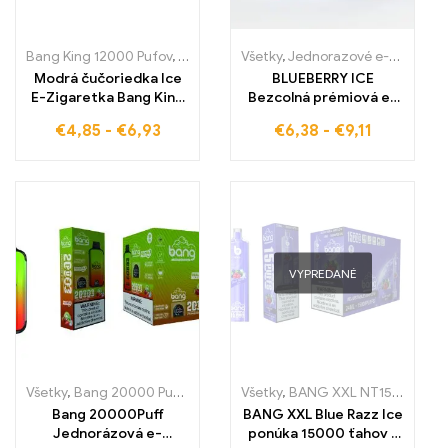
Bang King 12000 Pufov
,
Jednorazové e-cigaretky
Všetky
,
Jednorazové e-cigaretky
,
Jednorazové e-
Modrá čučoriedka Ice
BLUEBERRY ICE
E-Zigaretka Bang King
Bezcolná prémiová e-
PUFFS KEY TYP Perfekt
cigareta – osviežujúci
€
4,85
-
€
6,93
€
6,38
-
€
9,11
pre chladné chvíle s
pôžitok zo sladkých
parou
čučoriedok a chladnej
sviežosti WASPE 20000
PUFFS Dual Mesh
VYPREDANÉ
Všetky
,
Bang 20000 Pufov
,
Jednorazové e-cigarety Slovensko
Všetky
,
BANG XXL NT15000
,
,
Jed
Jed
Bang 20000Puff
BANG XXL Blue Razz Ice
Jednorázová e-
ponúka 15000 ťahov s