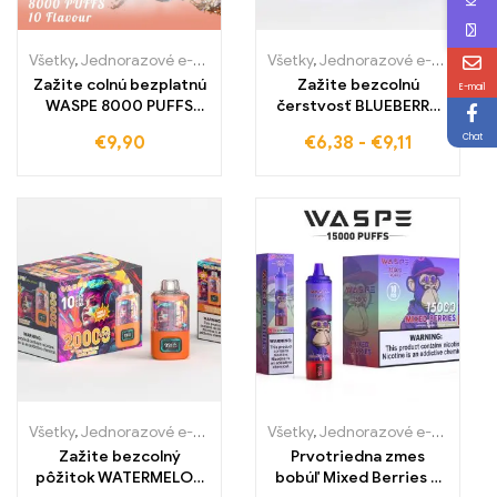
Všetky
,
Jednorazové e-cigaretky
,
Jednorazové e-cigarety Slovens
Všetky
,
Jednorazové e-cigaretky
Zažite colnú bezplatnú
Zažite bezcolnú
E-mail
WASPE 8000 PUFFS
čerstvosť BLUEBERRY
Cola Ice e-cigaretu,
RASPBERRY LEMONADE
Chat
€
9,90
€
6,38
-
€
9,11
osvieženie v čistom, za
Chuťový zážitok z
najlepšiu
bobúľ a citróna
veľkoobchodnú cenu
Všetky
,
Jednorazové e-cigaretky
,
Jednorazové e-cigarety Slovens
Všetky
,
Jednorazové e-cigaretky
Zažite bezcolný
Prvotriedna zmes
pôžitok WATERMELON
bobúľ Mixed Berries –