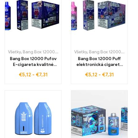
pôžitku – ideálne pre
intenzívne a dlhodobé
parenie
Všetky
,
Bang Box 12000 Pufov
,
Jednorazové e-cigaretky
Všetky
,
Bang Box 12000 Pufov
,
Jednoraz
,
J
Bang Box 12000 Pufov
Bang Box 12000 Puff
E-cigareta kvalitné
elektronická cigareta
jednorázové e-
Vysoko kvalitné
€
5,12
-
€
7,31
€
5,12
-
€
7,31
cigarety s mystickou
jednorazové
chuťou Black Dragon
elektronické cigarety s
Ice pre 12000 pufov
príchuťou jahody a liči
intenzívneho pôžitku z
pre 12000 ťahov
parenia, ideálne pre
dokonalého pôžitku a
chladný exotický
exotickej sviežosti
zážitok