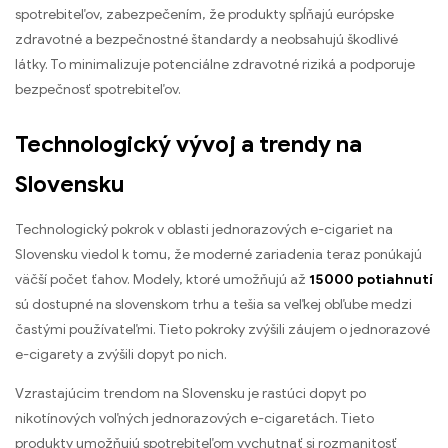
spotrebiteľov, zabezpečením, že produkty spĺňajú európske
zdravotné a bezpečnostné štandardy a neobsahujú škodlivé
látky. To minimalizuje potenciálne zdravotné riziká a podporuje
bezpečnosť spotrebiteľov.
Technologický vývoj a trendy na
Slovensku
Technologický pokrok v oblasti jednorazových e-cigariet na
Slovensku viedol k tomu, že moderné zariadenia teraz ponúkajú
väčší počet ťahov. Modely, ktoré umožňujú až
15000 potiahnutí
sú dostupné na slovenskom trhu a tešia sa veľkej obľube medzi
častými používateľmi. Tieto pokroky zvýšili záujem o jednorazové
e-cigarety a zvýšili dopyt po nich.
Vzrastajúcim trendom na Slovensku je rastúci dopyt po
nikotínových voľných jednorazových e-cigaretách. Tieto
produkty umožňujú spotrebiteľom vychutnať si rozmanitosť