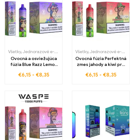
Všetky
,
Jednorazové e-cigaretky
,
Jednorazové e-cigarety Slovens
Všetky
,
Jednorazové e-cigaretky
Ovocná a osviežujúca
Ovocná fúzia Perfektná
fúzia Blue Razz Lemon
zmes jahody a kiwi pre
WASPE 15000 PUFFS
maximálnu sviežosť
€
6,15
-
€
8,35
€
6,15
-
€
8,35
Prémiové E-cigarety vo
veľkoobchode pre
neodolateľnú zmes
čučoriedok a citrónu.