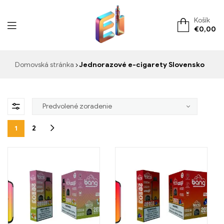
Košík
€
0,00
ElementVape.de
Domovská stránka
Jednorazové e-cigarety Slovensko
1
2