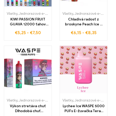
Všetky
,
Jednorazové e-cigaretky
,
Jednorazové e-cigarety Slovens
Všetky
,
Jednorazové e-cigaretky
KIWI PASSION FRUIT
Chladivá radosť z
GUAVA 12000 ťahov
broskyne Peach Ice –
Chladné LED svetlá
zažite prémiovú chuť
€
5,25
-
€
7,50
€
6,15
-
€
8,35
Vysoko kvalitná E-
bezcolnej elektronickej
žuvačka
cigarety s broskyňou a
Veľkoobchodná cena
ľadovou sviežosťou
WASPE 15000 PUFFS
Všetky
,
Jednorazové e-cigaretky
,
Jednorazové e-cigarety Slovens
Všetky
,
Jednorazové e-cigaretky
Výkon stretáva chuť
Lychee Ice WASPE 5000
Dlhodobá chuť
PUFs E-žuvačka Teraz
jahodovo-vodného
bez cla a za