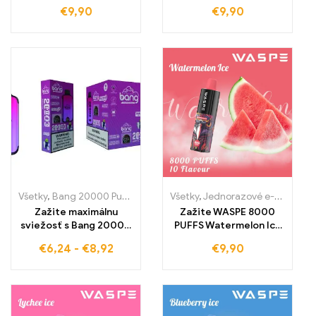
Marshmallow s WASPE
WASPE 15000 PUFFS
€
9,90
€
9,90
15000 PUFFS bez
bez colného obchodu a
colného obchodu a za
za najlepšie
najlepšie
veľkoobchodné ceny
veľkoobchodné ceny
Všetky
,
Bang 20000 Pufov
,
Jednorazové e-cigaretky
Všetky
,
Jednorazové e-cigaretky
,
Jednorazové
Zažite maximálnu
Zažite WASPE 8000
sviežosť s Bang 20000
PUFFS Watermelon Ice
Puffs jednorazovou e-
e-cigaretu bez cla –
€
6,24
-
€
8,92
€
9,90
cigaretou s príchuťou
maximálne osvieženie
GRAPE ICE a
za najnižšiu
technológiou Dual
veľkoobchodnú cenu
Mesh, ktorá vám
poskytne intenzívny