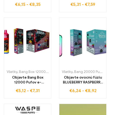
dokonalá zmes sladkých
s BANG XXL Mixed
€
6,15
-
€
8,35
€
5,31
-
€
7,59
čerešní a chladnej
Berry Táto
sviežosti WASPE 15000
vysokokvalitná
PUFFS
jednorazová e-
cigareta ponúka až
15000 ťahov a
intenzívny zážitok z
pľúcneho ťahu, ideálne
pre kupujúcich bez cla v
Európe
Všetky
,
Bang Box 12000 Pufov
,
Jednorazové e-cigaretky
Všetky
,
Bang 20000 Pufov
,
Jednoraz
,
Jedn
Objavte Bang Box
Objavte ovocnú fúziu
12000 Pufov e-
BLUEBERRY RASPBERRY
cigaretu,
s Bang 20000Puff
€
5,12
-
€
7,31
€
6,24
-
€
8,92
vysokokvalitné
jednorazovou
jednorazové e-
elektronickou
cigarety s lahodnou
cigaretou a zažite
príchuťou jahodovo-
neporovnateľný
mangovej, pre 12000
zážitok z parenia