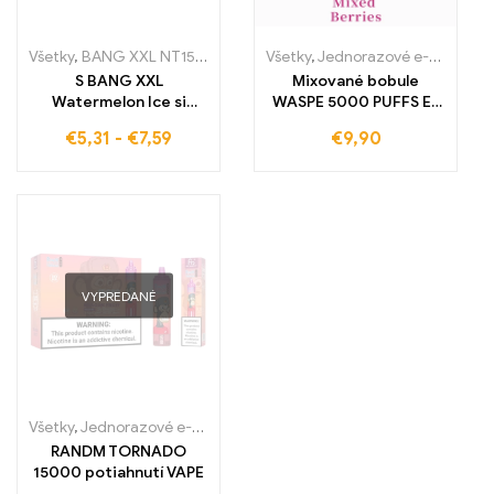
Všetky
,
BANG XXL NT15000
,
Jednorazové e-cigaretky
Všetky
,
Jednorazové e-cigaretky
,
Jednorazov
S BANG XXL
Mixované bobule
Watermelon Ice si
WASPE 5000 PUFFS E-
vychutnáte 15000
cigareta Teraz
€
5,31
-
€
7,59
€
9,90
ťahov dokonalého
dostupná bez cla a za
spojenia čerstvej
veľkoobchodné ceny
vodnej melónu a
Perfektná zmes
chladného ľadu. Táto
rôznych bobúľ
vysokokvalitná
jednorazová e-
cigareta zaručuje
intenzívny zážitok z
VYPREDANÉ
hlbokého vdychovania a
je ideálna pre
zákazníkov bezcolnej
zóny v Európe
Všetky
,
Jednorazové e-cigaretky
,
Jednorazové e-cigarety Slovens
RANDM TORNADO
15000 potiahnutí VAPE