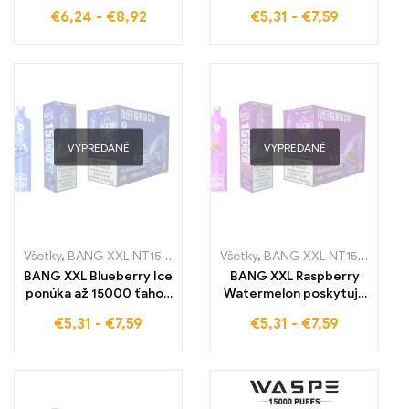
cigareta s STRAWBERRY
osviežujúcou chuťou
€
6,24
-
€
8,92
€
5,31
-
€
7,59
KIWI spája chuť
modrého malínu a
šťavnatej jahody a
ľadovej sviežosti
exotickej kiwi pre
nezabudnuteľný
zážitok z parenia
VYPREDANÉ
VYPREDANÉ
Všetky
,
BANG XXL NT15000
,
Jednorazové e-cigaretky
Všetky
,
BANG XXL NT15000
,
Jednorazov
,
Jed
BANG XXL Blueberry Ice
BANG XXL Raspberry
ponúka až 15000 ťahov
Watermelon poskytuje
s lahodnou chuťou
ovocnú chuť malín a
€
5,31
-
€
7,59
€
5,31
-
€
7,59
borievok spojenou s
vodného melónu pre
ľadovou sviežosťou
nezabudnuteľný
zážitok z parenia s až
15000 ťahmi