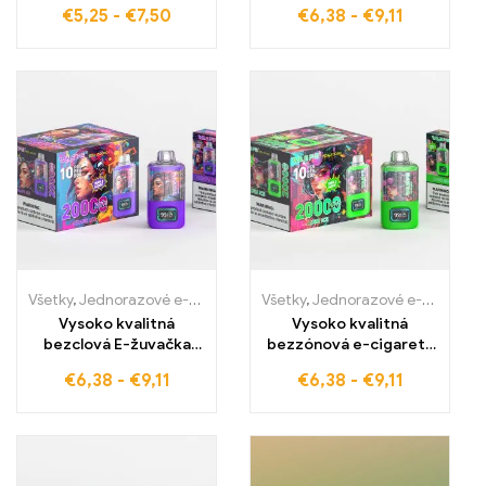
žuvačky 12000 Pufov
DOUBLE APPLE ICE
€
5,25
-
€
7,50
€
6,38
-
€
9,11
Chladné LED svetlá
Perfektná kombinácia
Veľkoobchodná ponuka
rôznych odrôd jablka a
chladivosti
Všetky
,
Jednorazové e-cigaretky
,
Jednorazové e-cigarety Slovens
Všetky
,
Jednorazové e-cigaretky
Vysoko kvalitná
Vysoko kvalitná
bezclová E-žuvačka
bezzónová e-cigareta
GRAPE ICE Chladivé
LUSH ICE WASPE 20000
€
6,38
-
€
9,11
€
6,38
-
€
9,11
hrozno pre
PUFOV Dual Mesh pre
nezabudnuteľný
intenzívny osviežujúci
zážitok z vapovania
zážitok
WASPE 20000 PUFFS
Dual Mesh