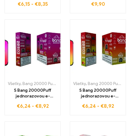
€
6,15
-
€
8,35
€
9,90
melónu s prvotriednou
veľkoobchodné ceny –
technológiou.
Perfektná zmes
sladkého liči a ľadovej
sviežosti
Všetky
,
Bang 20000 Pufov
,
Jednorazové e-cigaretky
Všetky
,
Bang 20000 Pufov
,
Jednorazové
,
Jedn
S Bang 20000Puff
S Bang 20000Puff
jednorazovou e-
jednorazovou e-
cigaretou zažijete
cigaretou si
€
6,24
-
€
8,92
€
6,24
-
€
8,92
dokonalú kombináciu
vychutnáte dokonalú
manga, broskyne a
zmes jahody a manga
vodného melónu pre
pre ovocný pôžitok a
intenzívny pôžitok a
rovnomernú produkciu
rovnomerné paru vďaka
pary vďaka technológii