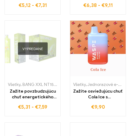
melónového ľadu s
20000 PUFFS Dual
€
5,12
-
€
7,31
€
6,38
-
€
9,11
Bang Box e-cigaretu –
Mesh pre jemnú chuť
vysokokvalitné
jednorazové e-
cigarety pre maximálny
ovocný pôžitok a
sviežosť
VYPREDANÉ
Všetky
,
BANG XXL NT15000
,
Jednorazové e-cigaretky
Všetky
,
Jednorazové e-cigaretky
,
Jednorazov
Zažite povzbudzujúcu
Zažite osviežujúcu chuť
chuť energetického
Cola Ice s
nápoja s BANG XXL
elektronickou
€
5,31
-
€
7,59
€
9,90
Energy Drink Táto
cigaretou WASPE 5000
vysokokvalitná e-
PUFFS, bez colného a za
cigareta ponúka až
bezkonkurenčné
15000 ťahov a
veľkoobchodné ceny
zabezpečuje