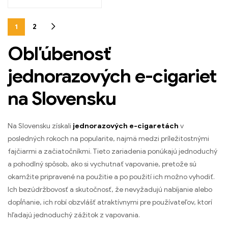
1
2
Obľúbenosť
jednorazových e-cigariet
na Slovensku
Na Slovensku získali
jednorazových e-cigaretách
v
posledných rokoch na popularite, najmä medzi príležitostnými
fajčiarmi a začiatočníkmi. Tieto zariadenia ponúkajú jednoduchý
a pohodlný spôsob, ako si vychutnať vapovanie, pretože sú
okamžite pripravené na použitie a po použití ich možno vyhodiť.
Ich bezúdržbovosť a skutočnosť, že nevyžadujú nabíjanie alebo
dopĺňanie, ich robí obzvlášť atraktívnymi pre používateľov, ktorí
hľadajú jednoduchý zážitok z vapovania.