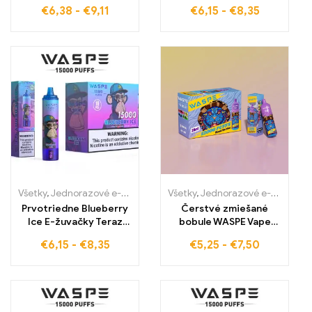
BUBBLEGUM -
kvalitné E-cigarety pre
€
6,38
-
€
9,11
€
6,15
-
€
8,35
Očarujúca kombinácia
veľkoobchod s
žuvačky a vodného
garantovaným
melónu WASPE 20000
ovocným pôžitkom
PUFFS Dual Mesh
Všetky
,
Jednorazové e-cigaretky
,
Jednorazové e-cigarety Slovens
Všetky
,
Jednorazové e-cigaretky
Prvotriedne Blueberry
Čerstvé zmiešané
Ice E-žuvačky Teraz
bobule WASPE Vape
bez cla v veľkoobchode
12000 potiahnutí
€
6,15
-
€
8,35
€
5,25
-
€
7,50
dostupné dokonalá
Chladné LED svetlá
zmes šťavnatých
Vyššia kvalita e-
čučoriedok a chladnej
cigarety
sviežosti WASPE 15000
POTIAHNUTÍ