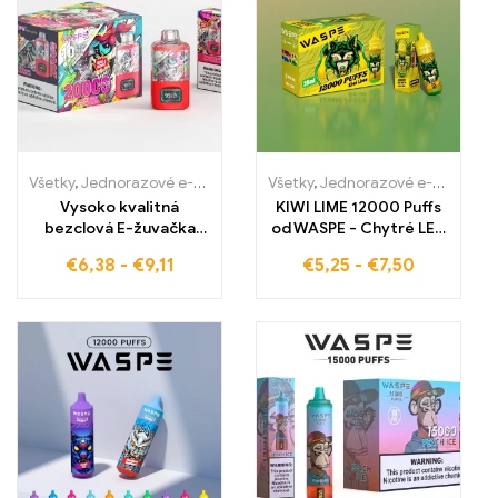
Všetky
,
Jednorazové e-cigaretky
,
Jednorazové e-cigarety Slovens
Všetky
,
Jednorazové e-cigaretky
Vysoko kvalitná
KIWI LIME 12000 Puffs
bezclová E-žuvačka
od WASPE - Chytré LED
STRAWBERRY
svetlá, kvalitná
€
6,38
-
€
9,11
€
5,25
-
€
7,50
WATERMELON –
elektronická cigareta,
Najlepšia ovocná chuť s
veľkoobchodná cena
jahodou a vodným
melónom WASPE 20000
PUFFS Dual Mesh