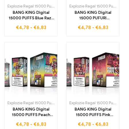
Explozie Regal 15000 Pufuri
,
Țigarete electronice de unică folosin
Explozie Regal 15000 Pufuri
,
Țiga
BANG KING Digital
BANG KING Digital
15000 PUFFS Blue Razz
15000 PUFURI
Ice O țigară electronică
Bomboane de zahăr O
€
4,78
-
€
6,83
€
4,78
-
€
6,83
de unică folosință
țigaretă electronică de
inovatoare care îți
unică folosință care
oferă 15000 de trăgări
oferă 15000 pufuri
pline de savoare
pline de zahăr dulce
fructată
Explozie Regal 15000 Pufuri
,
Țigarete electronice de unică folosin
Explozie Regal 15000 Pufuri
,
Țiga
BANG KING Digital
BANG KING Digital
15000 PUFFS Peach
15000 PUFFS Pink
Mango 15000 Pufuri
Lemonade15000
€
4,78
-
€
6,83
€
4,78
-
€
6,83
pline de arome dulci și
Trăgări pline de bucurie