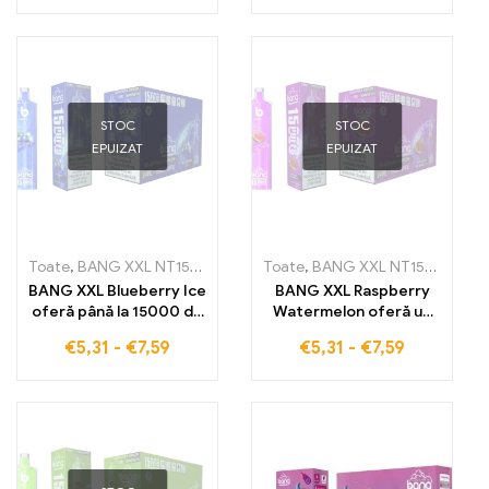
experiență de inhalare
răceală glaciară
inegalabilă plină de
savoare
STOC
STOC
EPUIZAT
EPUIZAT
Toate
,
BANG XXL NT15000
,
Țigarete electronice de unică folosin
Toate
,
BANG XXL NT15000
,
Țiga
BANG XXL Blueberry Ice
BANG XXL Raspberry
oferă până la 15000 de
Watermelon oferă un
pufuri cu aromă
gust fructat de zmeură
€
5,31
-
€
7,59
€
5,31
-
€
7,59
delicioasă de afine
și pepene verde pentru
combinată cu răceală
o experiență de vaping
înghețată
inegalabilă, cu până la
15000 de inhalări