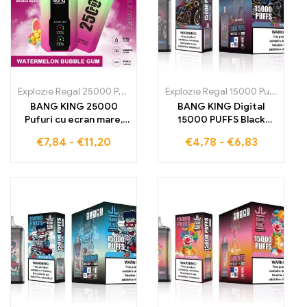
Explozie Regal 25000 Pufuri
,
Țigarete electronice de unică folosin
Explozie Regal 15000 Pufuri
,
Țiga
BANG KING 25000
BANG KING Digital
Pufuri cu ecran mare,
15000 PUFFS Black
țigaretă electronică
Dragon Ice 15000
€
7,84
-
€
11,20
€
4,78
-
€
6,83
Watermelon Bubblegum
Trăgări pline de răcoare
pentru gustul suprem
glaciară care încântă
simțurile tale la fiecare
tragere