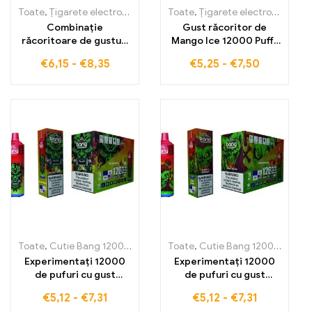
Toate
,
Țigarete electronice de unică folosință
Toate
,
Țigarete electronice de unică folosință
,
Țigarete electronic
Combinație
Gust răcoritor de
răcoritoare de gusturi
Mango Ice 12000 Puffs
Aloe Grape WASPE
lumini LED cool țigaretă
€
6,15
-
€
8,35
€
5,25
-
€
7,50
15000 Pufe din
electronică de înaltă
fructuosul și răcoritorul
calitate
amestec de struguri și
aloe
Toate
,
Cutie Bang 12000 Pufuri
,
Țigarete electronice de unică fol
Toate
,
Cutie Bang 12000 Pufuri
Experimentați 12000
Experimentați 12000
de pufuri cu gust
de pufuri cu gust
răcoritor de măr acru
revigorant de căpșuni
€
5,12
-
€
7,31
€
5,12
-
€
7,31
cu zmeură, cu țigara
și pepene roșu cu Bang