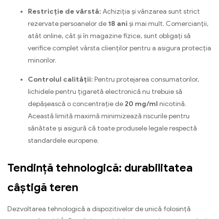
Restricție de vârstă:
Achiziția și vânzarea sunt strict
rezervate persoanelor de
18 ani
și mai mult. Comercianții,
atât online, cât și în magazine fizice, sunt obligați să
verifice complet vârsta clienților pentru a asigura protecția
minorilor.
Controlul calității:
Pentru protejarea consumatorilor,
lichidele pentru țigaretă electronică nu trebuie să
depășească o concentrație de
20 mg/ml
nicotină.
Această limită maximă minimizează riscurile pentru
sănătate și asigură că toate produsele legale respectă
standardele europene.
Tendință tehnologică: durabilitatea
câștigă teren
Dezvoltarea tehnologică a dispozitivelor de unică folosință