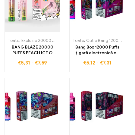
Toate
,
Explozie 20000 Pufuri
,
Țigarete electronice de unică folosi
Toate
,
Cutie Bang 12000 Pufuri
BANG BLAZE 20000
Bang Box 12000 Puffs
PUFFS PEACH ICE O
țigară electronică de
țigară electronică de
înaltă calitate, cu gust
€
5,31
-
€
7,59
€
5,12
-
€
7,31
unică folosință care vă
răcoritor de Raspberry
oferă 20000 de pufuri
Watermelon pentru
pline de gust delicios
12000 pufuri de vapori
de piersică și
puri – perfect pentru
răcoritoare cu gheață
vaping fructat și
proaspăt în orice
situație