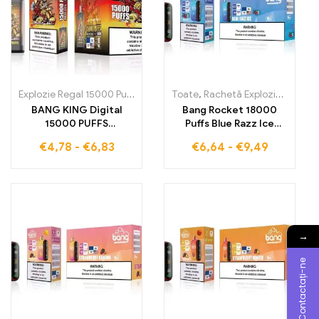
Explozie Regal 15000 Pufuri
,
Țigarete electronice de unică folosin
Toate
,
Rachetă Explozie 18000 Pufuri
BANG KING Digital
Bang Rocket 18000
15000 PUFFS
Puffs Blue Razz Ice
Strawberry Banana
oferă o plăcere
€
4,78
-
€
6,83
€
6,64
-
€
9,49
oferă 15000 de pufuri
fructată și răcoritoare
pline de dulceață
cu gustul inconfundabil
fructată și arome
de Blue Razz în fiecare
tropicale în fiecare puf
nor de vapori
→
Contactați-ne