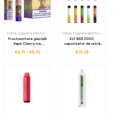
Toate
,
Țigarete electronice de unică folosință
Toate
,
Țigarete electronice de unică folosință
,
Țigarete electronic
Fructuozitate glacială
ELF BAR 2000,
Vape Cherry Ice,
vaporizator de unică
amestecul perfect de
folosință, 1200mAh,
€
6,15
-
€
8,35
€
10,38
cireșe dulci și
2000 de inhalări
prospețime răcoroasă
WASPE 15000 PUFFS