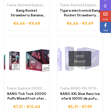
Toate
,
Rachetă Explozie 18000 Pufuri
Toate
,
Țigarete electronice de unic
,
Rachetă Explozie 18000 Pufuri
Bang Rocket
Țigara electronică Bang
Strawberry Banana
Rocket Strawberry
18000 Pufuri îți oferă o
Mango 18000 Pufuri îți
Email
€
6,64
-
€
9,49
€
6,64
-
€
9,49
combinație gustoasă
oferă combinația
de căpșuni proaspete și
perfectă de arome
Chat
banane pentru un gust
tropicale care
intens în fiecare
îmbogățesc orice
inhalare
experiență de vaping
cu căpșuni și mango
STOC
EPUIZAT
Toate
,
Explozie 20000 Pufuri
,
Țigarete electronice de unică folosi
Toate
,
BANG XXL NT15000
,
Țiga
BANG Tick Tock 20000
BANG XXL Blue Razz Ice
Puffs Mixed Fruit oferă
oferă 15000 de pufuri
un amestec delicios de
cu un gust spumos de
€
7,31
-
€
10,44
€
5,31
-
€
7,59
fructe diverse pentru o
Blue-Raspberry și