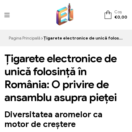
Coș
€
0,00
ElementVape.de
Pagina Principală
Țigarete electronice de unică folosință Slovenia
Țigarete electronice de
unică folosință în
România: O privire de
ansamblu asupra pieței
Diversitatea aromelor ca
motor de creștere