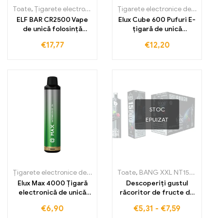
Toate
,
Țigarete electronice de unică folosință
,
Țigarete electronic
Țigarete electronice de unică folosință
ELF BAR CR2500 Vape
Elux Cube 600 Pufuri E-
de unică folosință
țigară de unică
1000mAh, 2500 pufuri
folosință
€
17,77
€
12,20
STOC
EPUIZAT
Țigarete electronice de unică folosință
Toate
,
,
Țigarete electronice de un
BANG XXL NT15000
,
Țiga
Elux Max 4000 Țigară
Descoperiți gustul
electronică de unică
răcoritor de fructe de
folosință 4000 Trasee
pădure mixte cu BANG
€
6,90
€
5,31
-
€
7,59
XXL Mixed Berry.