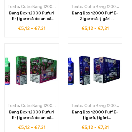
Toate
,
Cutie Bang 12000 Pufuri
,
Țigarete electronice de unică fol
Toate
,
Cutie Bang 12000 Pufuri
Bang Box 12000 Pufuri
Bang Box 12000 Puff E-
E-țigaretă de unică
Zigaretă, țigări
folosință Țigarette
electronice de înaltă
€
5,12
-
€
7,31
€
5,12
-
€
7,31
electronice de înaltă
calitate cu gust
calitate cu gust
proaspăt de suc de
răcoritor de
căpșuni pentru 12000
Strawberry Ice pentru
de pufuri, experiență
12000 de pufuri de
de vapare de durată
plăcere pură – Perfect
pentru inhalare
prelungită în orice
situație
Toate
,
Cutie Bang 12000 Pufuri
,
Țigarete electronice de unică fol
Toate
,
Cutie Bang 12000 Pufuri
Bang Box 12000 Pufuri
Bang Box 12000 Puff E-
E-țigaretă de unică
țigară, țigări
folosință Țigarette
electronice de unică
€
5,12
-
€
7,31
€
5,12
-
€
7,31
electronice de înaltă
folosință de înaltă