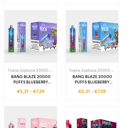
Toate
,
Explozie 20000 Pufuri
,
Țigarete electronice de unică folosi
Toate
,
Explozie 20000 Pufuri
,
Ți
BANG BLAZE 20000
BANG BLAZE 20000
PUFFS BLUEBERRY
PUFFS BLUEBERRY
GRAPE O țigară
RASPBERRY O țigarietă
€
5,31
-
€
7,59
€
5,31
-
€
7,59
electronică de unică
electronică de unică
folosință care vă oferă
folosință care vă oferă
20000 de pufuri pline
20000 de pufuri pline
de arome dulci și
de intens gust de afine
răcoritoare de fructe
și zmeură