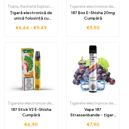
Toate
,
Rachetă Explozie 18000 Pufuri
,
Țigarete electronice de unic
Țigarete electronice de unică folosință
Țigară electronică de
187 Box E-Shisha 20mg
unică folosință cu
Cumpără
18000 Pufuri, plină de
€
6,64
-
€
9,49
€
9,90
intensitate fructată.
Sour Apple Ice Bang
Rocket combină
aciditatea răcoritoare
a merelor cu o notă
rece
Țigarete electronice de unică folosință
,
Țigarete electronice de un
Țigarete electronice de unică folosință
187 Stick V2 E-Shisha
Vape 187
Cumpără
Strassenbande - țigară
electronică de unică
€
6,90
€
7,90
folosință