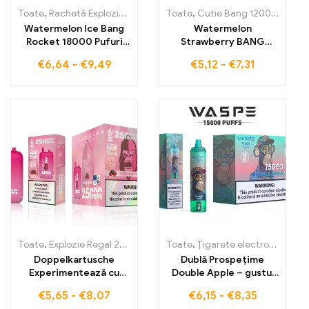
Toate
,
Rachetă Explozie 18000 Pufuri
Toate
,
Țigarete electronice de unic
,
Cutie Bang 12000 Pufuri
Watermelon Ice Bang
Watermelon
Rocket 18000 Pufuri
Strawberry BANG
asigură o experiență
TN12000 PUFFS –
€
6,64
-
€
9,49
€
5,12
-
€
7,31
răcoritoare de vapare
țigară electronică de
cu amestecul perfect
unică folosință cu
de pepene galben
12000 de pufuri pline
fructat și răceală
de prospețime
glaciară
fructată cu aromă de
pepene și căpșuni
Toate
,
Explozie Regal 25000 Pufuri
Toate
,
Țigarete electronice de unică 
,
Țigarete electronice de unică folosință
Doppelkartusche
Dublă Prospețime
Experimentează cu
Double Apple – gustul
Bang King DelphiTreh
care face fiecare
€
5,65
-
€
8,07
€
6,15
-
€
8,35
25000 Puffs
inhalare de neuitat