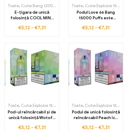
Toate
,
Cutie Bang 12000 Pufuri
,
Țigarete electronice de unică fol
Toate
,
Cutie Explozie 15000 Pufuri
E-țigara de unică
Podul Love 66 Bang
folosință COOL MINT
15000 Puffs este
BANG TN12000 PUFFS
amestecul perfect
€
5,12
-
€
7,31
€
5,12
-
€
7,31
oferă 12000 de pufuri
pentru vaperii care
cu aromă revigorantă
apreciază dragostea
de mentă pură pentru o
pentru gust și arome
experiență de vaping
proaspete
răcoritoare
Toate
,
Cutie Explozie 15000 Pufuri
Toate
,
Țigarete electronice de unică 
,
Cutie Explozie 15000 Pufuri
Pod-ul reîncărcabil și de
Podul de unică folosință
unică folosință Wotofo
reîncărcabil Peach Ice
SMRT 15000 Puffs oferă
Bang 15000 Puffs oferă
€
5,12
-
€
7,31
€
5,12
-
€
7,31
un gust intens care
un gust intens care