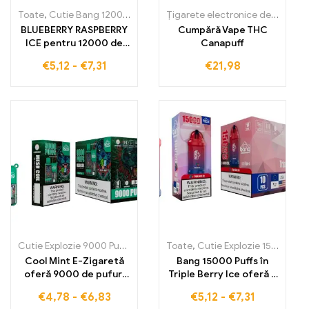
Toate
,
Cutie Bang 12000 Pufuri
,
Țigarete electronice de unică fol
Țigarete electronice de unică folosință
BLUEBERRY RASPBERRY
Cumpără Vape THC
ICE pentru 12000 de
Canapuff
pufuri. BLUEBERRY
€
5,12
-
€
7,31
€
21,98
RASPBERRY ICE BANG
TN12000 PUFFS oferă
un gust de neegalat și o
plăcere de durată
Cutie Explozie 9000 Pufuri
,
Țigarete electronice de unică folosinț
Toate
,
Cutie Explozie 15000 Pufuri
Cool Mint E-Zigaretă
Bang 15000 Puffs în
oferă 9000 de pufuri
Triple Berry Ice oferă o
care combină gustul
experiență de vaping
€
4,78
-
€
6,83
€
5,12
-
€
7,31
perfect de mentă cu o
fructată, care combină