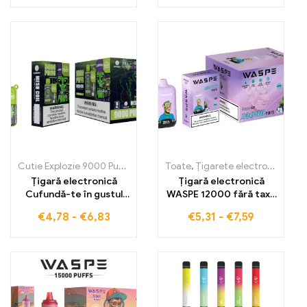
Strawberry
Watermelon o
experiență de vaping
care îmbină dulceața
căpșunilor și suculența
pepenilor verzi
Cutie Explozie 9000 Pufuri
,
Țigarete electronice de unică folosinț
Toate
,
Țigarete electronice de unică folosință
Țigară electronică
Țigară electronică
Cufundă-te în gustul
WASPE 12000 fără taxe
răcoritor de Aloe
vamale, 12000 de
€
4,78
-
€
6,83
€
5,31
-
€
7,59
Grape 9000 Pufuri,
pufuri, GRAPE ICE, lichid
combinație perfectă
20 ml, încărcare Type-C
între strugure și Aloe