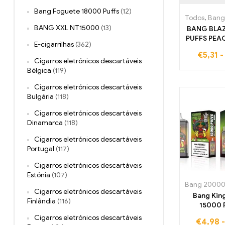
Bang Foguete 18000 Puffs
(12)
Todos
,
Bang 2
BANG XXL NT15000
(13)
BANG BLA
PUFFS PEA
E-cigarrilhas
(362)
cigarro el
€
5,31
descartáve
Cigarros eletrónicos descartáveis
oferece 20
Bélgica
(119)
cheios de 
sabor a p
Cigarros eletrónicos descartáveis
gelo ref
Bulgária
(118)
Cigarros eletrónicos descartáveis
Dinamarca
(118)
Cigarros eletrónicos descartáveis
Portugal
(117)
Cigarros eletrónicos descartáveis
Estónia
(107)
Bang 20000 
Cigarros eletrónicos descartáveis
Bang King
Finlândia
(116)
15000 
Desfru
Cigarros eletrónicos descartáveis
€
4,98
experiênci