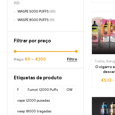
um sabor i
(12)
combina a 
melanci
WASPE 5000 PUFFS
(10)
frescura d
WASPE 8000 PUFFS
(11)
Filtrar por preço
€0
€300
Filtro
Preço:
—
Todos
,
Bang Bo
O cigarro e
descar
STRAW
Etiquetas de produto
€
5,12
MANGO
TN12000 P
F
Fumot 12000 Puffs
OW
manga tr
aroma de
vape 12000 puxadas
doce a ca
12000 
vaep 18000 tragadas