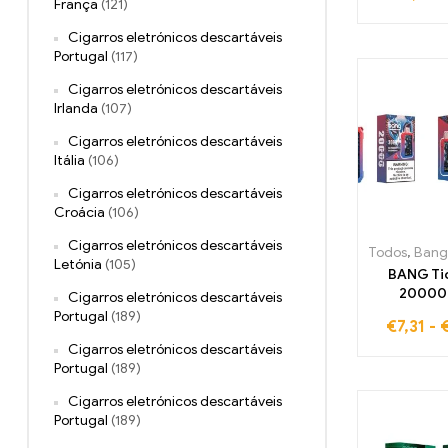
França
(121)
defini
Cigarros eletrónicos descartáveis
Portugal
(117)
Cigarros eletrónicos descartáveis
Irlanda
(107)
Cigarros eletrónicos descartáveis
Itália
(106)
Cigarros eletrónicos descartáveis
Croácia
(106)
Cigarros eletrónicos descartáveis
Todos
,
Bang 2
Letónia
(105)
BANG Ti
20000 
Cigarros eletrónicos descartáveis
Blueberry 
Portugal
(189)
€
7,31
-
oferece
Cigarros eletrónicos descartáveis
equilíbrio
Portugal
(189)
entre mirti
e fram
Cigarros eletrónicos descartáveis
ligeiramen
Portugal
(189)
para uma e
de sabo