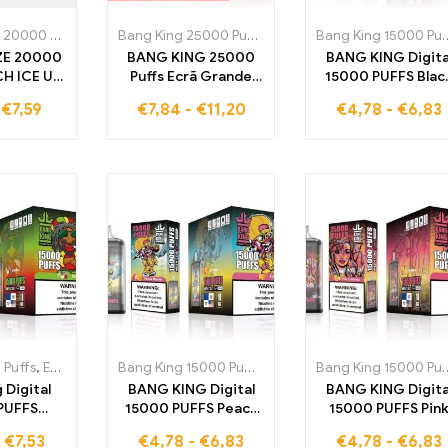
0000 Puffs
,
Cigarros eletrónicos descartáveis Portugal
Bang King 25000 Puffs
,
Cigarros eletrónicos descar
,
Cigarros ele
Bang King 1
ZE 20000
BANG KING 25000
BANG KING Digita
CH ICE Um
Puffs Ecrã Grande
15000 PUFFS Blac
etrónico
B25 E-Cigarro
Dragon Ice 1500
-
€
7,59
€
7,84
-
€
11,20
€
4,78
-
€
6,83
l que lhe
Eletrónico O prazer
tragos cheios de
000 puffs
ideal de Morango e
frescura gelada q
delicioso
Melancia
encantam os seu
êssego e
sentidos a cada
rescante
tragada
Puffs
,
E-cigarrilhas
,
Cigarros eletrónicos descartáveis Portugal
Bang King 15000 Puffs
,
Cigarros eletrónicos descar
,
Cigarr
Bang King 1
 Digital
BANG KING Digital
BANG KING Digita
PUFFS
15000 PUFFS Peach
15000 PUFFS Pin
te da
Mango 15000 tragos
Lemonade15000
-
€
7,53
€
4,78
-
€
6,83
€
4,78
-
€
6,83
a de vapor
cheios de sabores
tragos cheios de