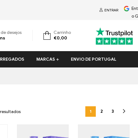
En
ENTRAR
o 
a de desejos
Carrinho
ens
€
0,00
CARREGADOS
MARCAS
ENVIO DE PORTUGAL
1
2
3
resultados