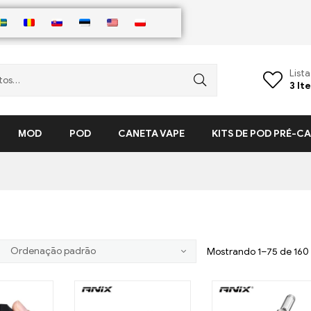
List
3
It
MOD
POD
CANETA VAPE
KITS DE POD PRÉ-
Mostrando 1–75 de 160 