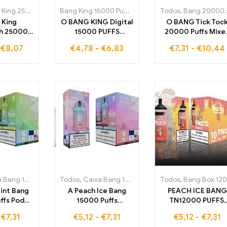
g 25000 Puffs
,
Cigarros eletrónicos descartáveis Portugal
Bang King 15000 Puffs
,
Cigarros eletrónicos descar
Todos
,
Bang 20000 Puffs
,
Cigarro
 King
O BANG KING Digital
O BANG Tick Toc
eh 25000
15000 PUFFS
20000 Puffs Mixe
e Ice com
Strawberry Banana
Fruit oferece um
€
8,07
€
4,78
-
€
6,83
€
7,31
-
€
10,44
s duplos
oferece 15000
deliciosa mistura 
ona uma
tragos cheios de
várias frutas par
esquecível
doçura frutada e
uma experiência 
 a uva e
aromas tropicais a
vaping incomparáv
frescante
cada tragada
e cheia de praze
g 15000 Puffs
,
Todos
Cigarros eletrónicos descartáveis Portugal
,
Caixa Bang 15000 Puffs
,
Todos
Cigarros eletrónico
,
Bang Box 12000 Puffs
,
Cigarr
int Bang
A Peach Ice Bang
PEACH ICE BANG
ffs Pod
15000 Puffs
TN12000 PUFFS,
egável
Rechargeable
cigarro eletrônic
-
€
7,31
€
5,12
-
€
7,31
€
5,12
-
€
7,31
l oferece
Disposable Pod
descartável que