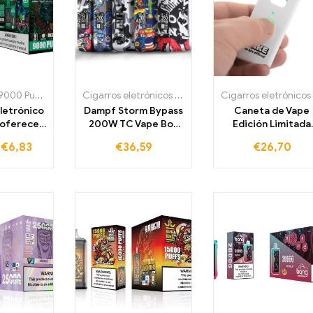
Caixa Bang 9000 Puffs
,
Cigarros eletrónicos descartáveis Portugal
Cigarros eletrónicos descartáveis Portugal
,
Cigarros eletr
,
Cigarros
letrónico
Dampf Storm Bypass
Caneta de Vape
 oferece
200W TC Vape Box
Edición Limitada
ffs que
Mod Dual 18650
Diamantes x Kryo
-
€
6,83
€
36,59
€
26,70
 o sabor
Storm230 Mode
Live Harz Vape Pe
de menta
Mods Box Vape
isa fresca
Cigarro Eletrónico
escar os
Vaporizador RDA RBA
ntidos
RDTA