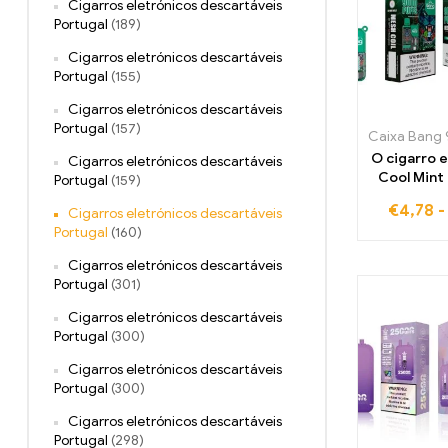
Cigarros eletrónicos descartáveis
Portugal
(189)
Cigarros eletrónicos descartáveis
Portugal
(155)
Cigarros eletrónicos descartáveis
Portugal
(157)
O cigarro e
Cigarros eletrónicos descartáveis
Cool Mint
Portugal
(159)
9000 Pu
€
4,78
Cigarros eletrónicos descartáveis
combinam
Portugal
(160)
perfeito 
com uma br
Cigarros eletrónicos descartáveis
para refr
Portugal
(301)
seus se
Cigarros eletrónicos descartáveis
Portugal
(300)
Cigarros eletrónicos descartáveis
Portugal
(300)
Cigarros eletrónicos descartáveis
Portugal
(298)