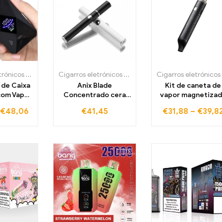
Cigarros eletrónicos descartáveis Portugal
,
Cigarros eletrónicos descartáveis Port
Cigarros eletrónicos descartáveis Portugal
,
Cigarros
 de Caixa
Anix Blade
Kit de caneta de
com Vaper
Concentrado cera
vapor magnetizad
omizador,
Vape Pen Kit inicial
Anix Escorpião co
€
48,06
€
41,45
€
31,88
–
€
39,8
apor, para
de 650mah
tensão ajustável
es que
eixar de
arrilhas
nicas