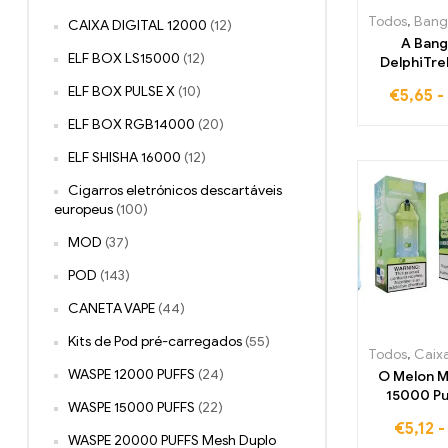
Todos
,
Bang Kin
CAIXA DIGITAL 12000
(12)
A Bang
ELF BOX LS15000
(12)
DelphiTr
Puffs Grap
ELF BOX PULSE X
(10)
€
5,65
-
cartucho
proporci
ELF BOX RGB14000
(20)
mistura in
de aroma
ELF SHISHA 16000
(12)
mentol re
Cigarros eletrónicos descartáveis
europeus
(100)
MOD
(37)
POD
(143)
CANETA VAPE
(44)
Kits de Pod pré-carregados
(55)
Todos
,
Caixa Ban
WASPE 12000 PUFFS
(24)
O Melon M
15000 Pu
WASPE 15000 PUFFS
(22)
Recarr
€
5,12
descartáve
WASPE 20000 PUFFS Mesh Duplo