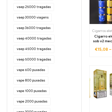
vaep 25000 tragadas
vaep 30000 viagens
vaep 36000 tragadas
Cigarro e
vaep 40000 tragadas
sob v2 mec
com zeus s
vaep 45000 tragadas
€
15,08
510 fio pa
bateria va
vaep 50000 tragadas
e cigarro
kit
vape 600 puxadas
vape 800 puxadas
vape 1000 puxadas
vape 2000 puxadas
vape 3000 puxadas