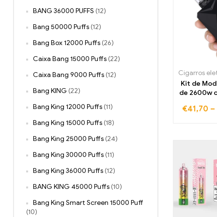
BANG 36000 PUFFS
(12)
Bang 50000 Puffs
(12)
Bang Box 12000 Puffs
(26)
Caixa Bang 15000 Puffs
(22)
Caixa Bang 9000 Puffs
(12)
Kit de Mod
Bang KING
(22)
de 2600w 
de 4ml, at
Bang King 12000 Puffs
(11)
€
41,70
–
bateria e v
fumador
Bang King 15000 Puffs
(18)
querem d
Bang King 25000 Puffs
(24)
fumar, cig
eletró
Bang King 30000 Puffs
(11)
Bang King 36000 Puffs
(12)
BANG KING 45000 Puffs
(10)
Bang King Smart Screen 15000 Puff
(10)