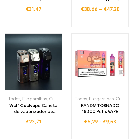
Box Mod Vape Variável
cigarro eletrónico
€
31,47
€
38,66
–
€
47,28
Potência E-Cigarros
Todos
,
E-cigarrilhas
,
Cigarros eletrónicos descartáveis Portugal
Todos
,
E-cigarrilhas
,
Cigarros eletrónicos descartáveis Bélgica
,
C
Wolf Coolvape Caneta
RANDM TORNADO
de vaporizador de
15000 Puffs VAPE
cigarros 120 W mod
€
23,71
€
6,29
-
€
9,53
Cigarette Eletrónica