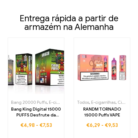
Entrega rápida a partir de
armazém na Alemanha
Bang 20000 Puffs
,
E-cigarrilhas
,
Cigarros eletrónicos descartáve
Todos
,
E-cigarrilhas
,
Cigarros eletrónicos descartáveis Bélgica
Bang King Digital 15000
RANDM TORNADO
PUFFS Desfrute da
15000 Puffs VAPE
experiência de vapor
€
4,98
-
€
7,53
€
6,29
-
€
9,53
definitiva