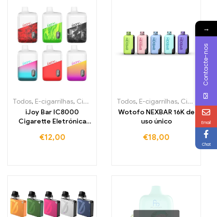
→
Contacte-nos
Todos
,
E-cigarrilhas
,
Cigarros eletrónicos descartáveis Irlanda
Todos
,
E-cigarrilhas
,
Cigarros eletrónicos descartáveis Irlanda
,
Cig
iJoy Bar IC8000
Wotofo NEXBAR 16K de
Cigarette Eletrónica
uso único
Email
Descartável com 8000
€
12,00
€
18,00
tragos
Chat