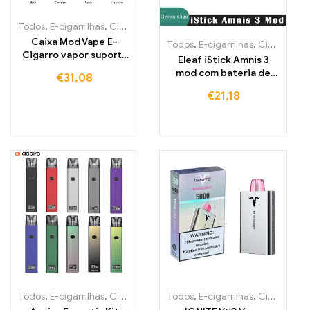
Todos
,
E-cigarrilhas
,
Cigarros eletrónicos descartáveis Portugal
,
C
Caixa Mod Vape E-
Todos
,
E-cigarrilhas
,
Cigarros eletrónicos descartáveis Portugal
Cigarro vapor suporta
Eleaf iStick Amnis 3
RDA RDA Electroii
mod com bateria de
€
31,08
900mAh e vape
€
21,18
Todos
,
E-cigarrilhas
,
Cigarros eletrónicos descartáveis Portugal
Todos
,
E-cigarrilhas
,
Cigarros eletrónicos descartáveis Irlanda
,
C