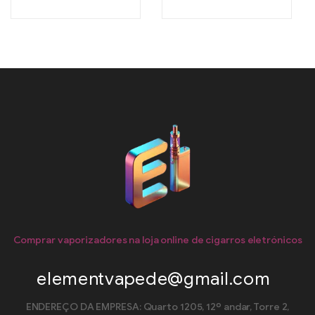
Comprar vaporizadores na loja online de cigarros eletrónicos
elementvapede@gmail.com
ENDEREÇO DA EMPRESA: Quarto 1205, 12º andar, Torre 2,