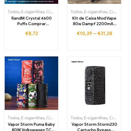
Todos
,
E-cigarrilhas
,
Cigarros eletrónicos descartáveis Irlanda
Todos
,
E-cigarrilhas
,
Cigarros eletrónicos descartáveis Portugal
,
Cig
RandM Crystal 4600
Kit de Caixa Mod Vape
Puffs Comprar
80w Dampf 2200mAh
Cigarette Eletrónico
Vape Pen Starter Kit
€
8,72
€
10,39
–
€
31,28
Descartável 4600 Puffs
Todos
,
E-cigarrilhas
,
Cigarros eletrónicos descartáveis Portugal
Todos
,
E-cigarrilhas
,
Cigarros eletrónicos descartáveis Portugal
,
C
Vapor Storm Puma Baby
Vapor Storm Storm230
80W Volkswagen TC
Cartucho Bypass,