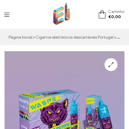
Carrinho
€
0,00
ElementVape.de
Página Inicial
Cigarros eletrónicos descartáveis Portugal
WASPE Blueberry on Ice 12000 Puffs Luzes LED Frescas Vape de Alta Qualidade Preço de Atacado
🔍