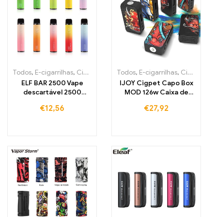
Todos
,
E-cigarrilhas
,
Cigarros eletrónicos descartáveis Portugal
Todos
,
E-cigarrilhas
,
Cigarros eletrónicos descartáveis Portugal
,
C
ELF BAR 2500 Vape
IJOY Cigpet Capo Box
descartável 2500
MOD 126w Caixa de
tragos 1400mAh
vaporizador Mod Vape
€
12,56
€
27,92
Cigarette eletrónica