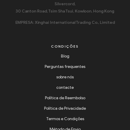
Silvercord,
30 Canton Road, Tsim Sha Tsui, Kowloon, Hong Kong
EMPRESA: Xinghai International Trading Co., Limited
CONDIÇÕES
Blog
Perguntas frequentes
sobre nós
contacte
Política de Reembolso
Política de Privacidade
Termos e Condições
Método de Envio