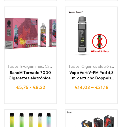
Todos
,
E-cigarrilhas
,
Cigarros eletrónicos descartáveis Bélgica
Todos
,
Cigarros eletrónicos descartáveis Portugal
,
Ci
RandM Tornado 7000
Vape Vort V-PM Pod 4,8
Cigarettes eletrónicas
ml cartucho Doppels
7000 Puffs Comprar
pule 0,3-1,5 Ohm
€
5,75
-
€
8,22
€
14,03
–
€
31,18
armazém na UE
sistema aberto Vape
cigarro eletrônico
Vaporizador vs Vinci x