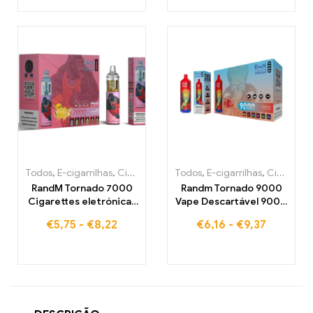
Todos
,
E-cigarrilhas
,
Cigarros eletrónicos descartáveis Bélgica
Todos
,
E-cigarrilhas
,
Cigarros eletrónicos descartáveis Bélgica
,
C
RandM Tornado 7000
Randm Tornado 9000
Cigarettes eletrónicas
Vape Descartável 9000
7000 Puffs Comprar
Puffs Armazém da UE
€
5,75
-
€
8,22
€
6,16
-
€
9,37
armazém na UE