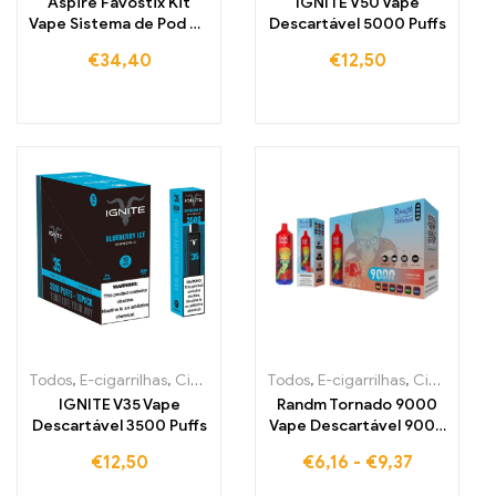
Aspire Favostix Kit
IGNITE V50 Vape
Vape Sistema de Pod de
Descartável 5000 Puffs
Cigarro Eletrónico
€
34,40
€
12,50
Todos
,
E-cigarrilhas
,
Cigarros eletrónicos descartáveis Irlanda
Todos
,
E-cigarrilhas
,
Cigarros eletrónicos descartáveis Bélgica
,
Cig
IGNITE V35 Vape
Randm Tornado 9000
Descartável 3500 Puffs
Vape Descartável 9000
Puffs Armazém da UE
€
12,50
€
6,16
-
€
9,37