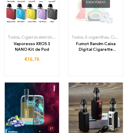
ESGOTADO
Todos
,
Cigarros eletrónicos descartáveis Irlanda
Todos
,
E-cigarrilhas
,
Cigarros eletróni
,
Cigarros eletrónicos descartáveis Irlanda
Vaporesso XROS 3
Fumot Randm Caixa
NANO Kit de Pod
Digital Cigarette
Eletrónica Descartável
€
16,76
12000 Tragões