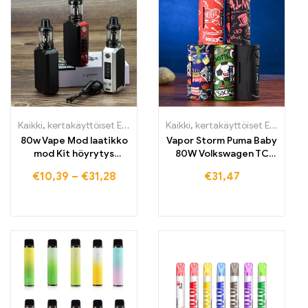
Kaikki
,
kertakäyttöiset E-savut
,
kertakäyttöiset E-savut Suomi
Kaikki
,
kertakäyttöiset E-savut
,
ker
,
k
80w Vape Mod laatikko
Vapor Storm Puma Baby
mod Kit höyrytys
80W Volkswagen TC
2200mAh Vape Pen
Box Mod Vape Muuttuva
€
10,39
–
€
31,28
€
31,47
Starter Kit
teho E-savut