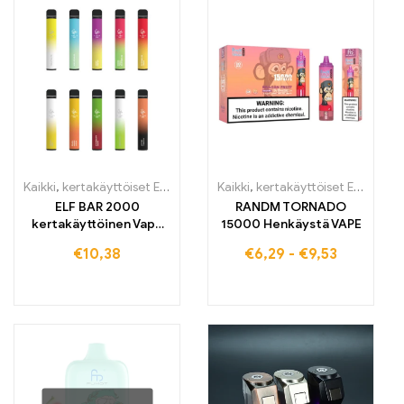
Kaikki
,
kertakäyttöiset E-savut
,
Kertakäyttöiset sähkötupakat Irlant
Kaikki
,
kertakäyttöiset E-savut
,
K
ELF BAR 2000
RANDM TORNADO
kertakäyttöinen Vape
15000 Henkäystä VAPE
1200mAh 2000 puffs
€
10,38
€
6,29
-
€
9,53