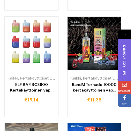
→
Ota Yhteyttä
Kaikki
,
kertakäyttöiset E-savut
,
kertakäyttöiset E-savut Suomi
Kaikki
,
kertakäyttöiset E-savut
,
ker
,
k
ELF BAR BC3500
RandM Tornado 10000
Kertakäyttöinen vape
kertakäyttöinen vape
Sähköposti
3500 vetoa 650mAh
10000 vetoa
€
19,14
€
11,38
Chat