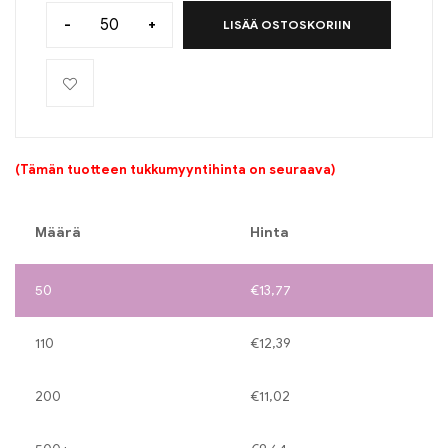
-
+
LISÄÄ OSTOSKORIIN
(Tämän tuotteen tukkumyyntihinta on seuraava)
Määrä
Hinta
50
€
13,77
110
€
12,39
200
€
11,02