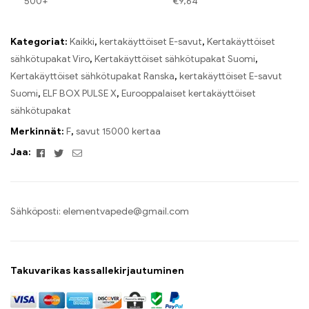
500+
€
9,64
Kategoriat:
Kaikki
,
kertakäyttöiset E-savut
,
Kertakäyttöiset
sähkötupakat Viro
,
Kertakäyttöiset sähkötupakat Suomi
,
Kertakäyttöiset sähkötupakat Ranska
,
kertakäyttöiset E-savut
Suomi
,
ELF BOX PULSE X
,
Eurooppalaiset kertakäyttöiset
sähkötupakat
Merkinnät:
F
,
savut 15000 kertaa
Facebook
Twitter
Sähköposti
Jaa:
Sähköposti:
elementvapede@gmail.com
Takuvarikas kassallekirjautuminen