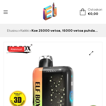
Ostoskori
€
0,00
ElementVape.de
Etusivu
Kaikki
Koe 25000 vetoa, 15000 vetoa puhdasta onnea Strawberry Watermelon ELF BOX PULSE X
Alennus!
🔍