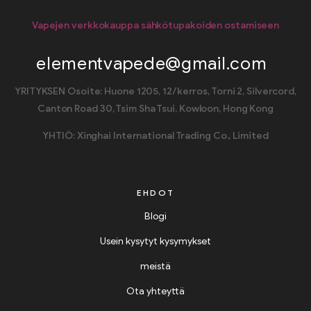
Vapejen verkkokauppa sähkötupakoiden ostamiseen
elementvapede@gmail.com
YRITYKSEN Osoite: Huone 1205, 12/kerros, Torni 2, Silvercord,
Canton Road 30, Tsim Sha Tsui, Kowloon, Hong Kong
YHTIÖ: Xinghai International Trading Co., Limited
EHDOT
Blogi
Usein kysytyt kysymykset
meistä
Ota yhteyttä