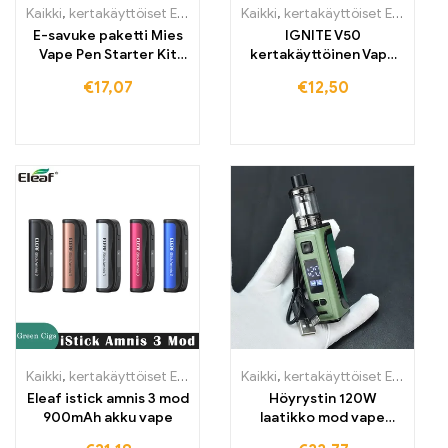
Kaikki
,
kertakäyttöiset E-savut Suomi
Kaikki
,
kertakäyttöiset E-savut Suo
,
kertakäyttöiset E-savut
,
K
E-savuke paketti Mies
IGNITE V50
Vape Pen Starter Kit
kertakäyttöinen Vape
ladattava akku
5000 puffs
€
17,07
€
12,50
Kaikki
,
kertakäyttöiset E-savut
,
kertakäyttöiset E-savut Suomi
Kaikki
,
kertakäyttöiset E-savut
,
ker
,
k
Eleaf istick amnis 3 mod
Höyrystin 120W
900mAh akku vape
laatikko mod vape
laatikko mod E-