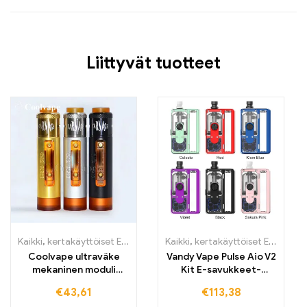
Liittyvät tuotteet
Kaikki
,
kertakäyttöiset E-savut
,
kertakäyttöiset E-savut Suomi
Kaikki
,
kertakäyttöiset E-savut
,
ker
,
k
Coolvape ultraväke
Vandy Vape Pulse Aio V2
mekaninen moduli
Kit E-savukkeet-
18650-akku Vape
Cartomizer
€
43,61
€
113,38