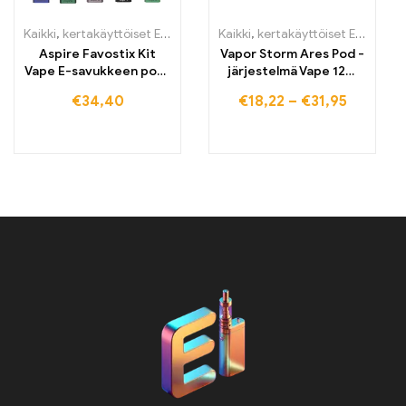
Kaikki
,
kertakäyttöiset E-savut
,
kertakäyttöiset E-savut Suomi
Kaikki
,
kertakäyttöiset E-savut
,
ker
,
k
Aspire Favostix Kit
Vapor Storm Ares Pod -
Vape E-savukkeen pod-
järjestelmä Vape 12W
järjestelmä
uudelleen täytettävä
€
34,40
€
18,22
–
€
31,95
aloituspaketti