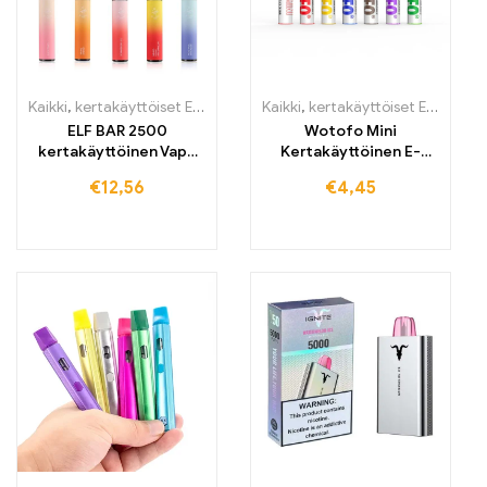
Kaikki
,
kertakäyttöiset E-savut
,
kertakäyttöiset E-savut Suomi
Kaikki
,
kertakäyttöiset E-savut
,
ker
,
K
ELF BAR 2500
Wotofo Mini
kertakäyttöinen Vape
Kertakäyttöinen E-
2500 puffs 1400mAh
savuke 600 Höyryä
€
12,56
€
4,45