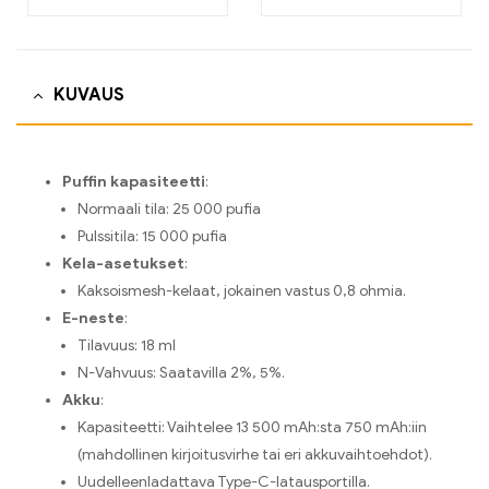
KUVAUS
Puffin kapasiteetti
:
Normaali tila: 25 000 pufia
Pulssitila: 15 000 pufia
Kela-asetukset
:
Kaksoismesh-kelaat, jokainen vastus 0,8 ohmia.
E-neste
:
Tilavuus: 18 ml
N-Vahvuus: Saatavilla 2%, 5%.
Akku
:
Kapasiteetti: Vaihtelee 13 500 mAh:sta 750 mAh:iin
(mahdollinen kirjoitusvirhe tai eri akkuvaihtoehdot).
Uudelleenladattava Type-C-latausportilla.