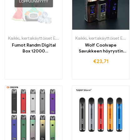
LOPPUUNMYYTY
Kaikki
,
kertakäyttöiset E-savut
,
Kertakäyttöiset sähkötupakat Irlant
Kaikki
,
kertakäyttöiset E-savut
,
k
Fumot Randm Digital
Wolf Coolvape
Box 12000
Savukkeen höyrystin
Kertakäyttöinen E-
kynä 120 W mod E-
€
23,71
savuke 12000
savuke
Henkäystä