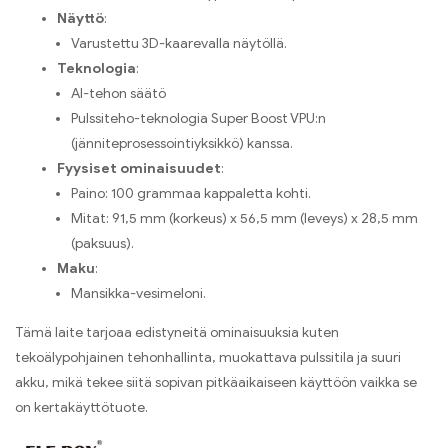
Näyttö
:
Varustettu 3D-kaarevalla näytöllä.
Teknologia
:
AI-tehon säätö
Pulssiteho-teknologia Super Boost VPU:n
(jänniteprosessointiyksikkö) kanssa.
Fyysiset ominaisuudet
:
Paino: 100 grammaa kappaletta kohti.
Mitat: 91,5 mm (korkeus) x 56,5 mm (leveys) x 28,5 mm
(paksuus).
Maku
:
Mansikka-vesimeloni.
Tämä laite tarjoaa edistyneitä ominaisuuksia kuten
tekoälypohjainen tehonhallinta, muokattava pulssitila ja suuri
akku, mikä tekee siitä sopivan pitkäaikaiseen käyttöön vaikka se
on kertakäyttötuote.