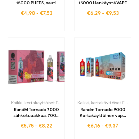
15000 PUFFS, nauti
15000 Henkäystä VAPE
huippuluokan sumu
€
4,98
-
€
7,53
€
6,29
-
€
9,53
kokemuksesta
Kaikki
,
kertakäyttöiset E-savut
,
Kertakäyttöiset sähkötupakat Be
Kaikki
,
kertakäyttöiset E-savut
RandM Tornado 7000
Randm Tornado 9000
sähkötupakkaa, 7000
Kertakäyttöinen vape
puffs, osta EU-
9000 puffs EU-
€
5,75
-
€
8,22
€
6,16
-
€
9,37
varastosta
varastossa