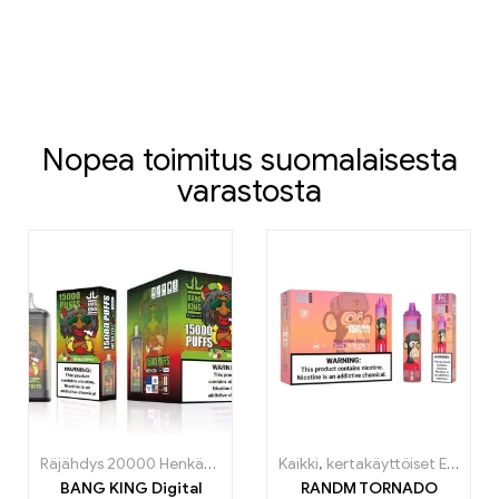
Nopea toimitus suomalaisesta
varastosta
Räjähdys 20000 Henkäystä
,
kertakäyttöiset E-savut
Kaikki
,
kertakäyttöiset E-savut
,
kertakäyttö
BANG KING Digital
RANDM TORNADO