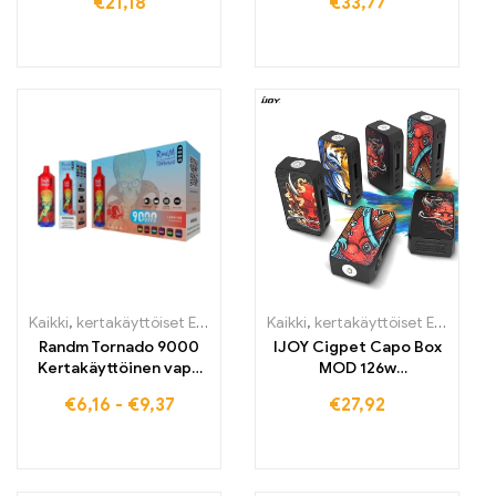
€
21,18
€
33,77
savukone setti
Kaikki
,
kertakäyttöiset E-savut
,
Kertakäyttöiset sähkötupakat Belg
Kaikki
,
kertakäyttöiset E-savut
,
k
Randm Tornado 9000
IJOY Cigpet Capo Box
Kertakäyttöinen vape
MOD 126w
9000 puffs EU-
Höyrystinboxi Mod
€
6,16
-
€
9,37
€
27,92
varastossa
Vape E-savu