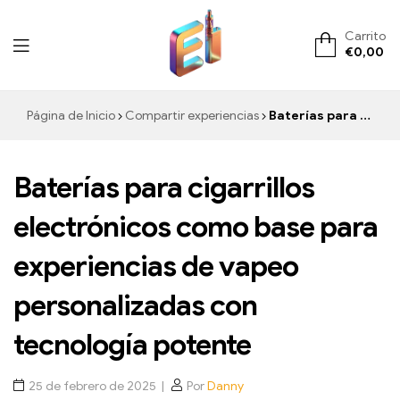
Carrito
€
0,00
ElementVape.de
Página de Inicio
Compartir experiencias
Baterías para cigarrillos electrónicos como base para experiencias de vapeo personalizadas con tecnología potente
Baterías para cigarrillos
electrónicos como base para
experiencias de vapeo
personalizadas con
tecnología potente
25 de febrero de 2025
Por
Danny