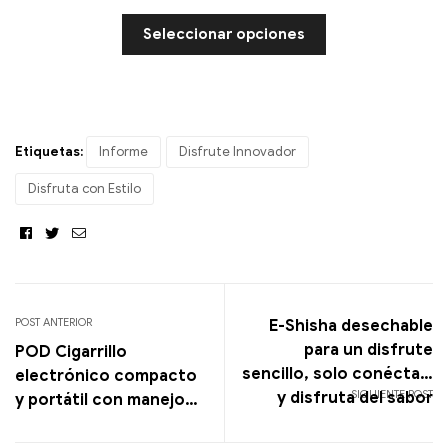
Seleccionar opciones
Etiquetas:
Informe
Disfrute Innovador
Disfruta con Estilo
Facebook
Twitter
Correo
POST ANTERIOR
E-Shisha desechable
para un disfrute
POD Cigarrillo
sencillo, solo conéctala
electrónico compacto
SIGUIENTE POST
y disfruta del sabor
y portátil con manejo
sencillo, ideal para llevar
o para el uso diario