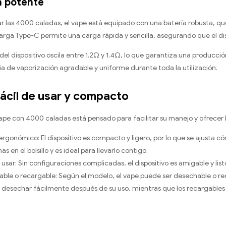
a potente
ar las 4000 caladas, el vape está equipado con una batería robusta
rga Type-C permite una carga rápida y sencilla, asegurando que el disp
 del dispositivo oscila entre 1.2Ω y 1.4Ω, lo que garantiza una producci
a de vaporización agradable y uniforme durante toda la utilización.
ácil de usar y compacto
 vape con 4000 caladas está pensado para facilitar su manejo y ofrec
ergonómico: El dispositivo es compacto y ligero, por lo que se ajusta c
s en el bolsillo y es ideal para llevarlo contigo.
 usar: Sin configuraciones complicadas, el dispositivo es amigable y listo
ble o recargable: Según el modelo, el vape puede ser desechable o re
desechar fácilmente después de su uso, mientras que los recargables