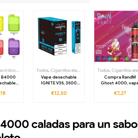
Cigarrillos electrónicos desechables
Todos
,
Cigarrillos electrónicos desechables en Irland
,
Cigarrillos electrónicos desechables
Todos
,
Cigarrillos electrónicos desechables
,
Cigarri
r B4000
Vape desechable
Compra RandM
echable
IGNITE V35, 3500
Ghost 4000, vap
aladas
caladas
desechable, 400
,18
€
12,50
€
7,27
mAh
caladas
4000 caladas para un sabo
leto