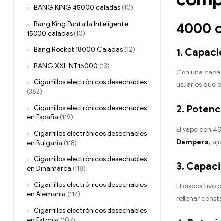
BANG KING 45000 caladas
(10)
4000 c
Bang King Pantalla Inteligente
15000 caladas
(10)
Bang Rocket 18000 Caladas
(12)
1. Capac
BANG XXL NT15000
(13)
Con una capa
Cigarrillos electrónicos desechables
usuarios que b
(362)
2. Potenc
Cigarrillos electrónicos desechables
en España
(119)
El vape con 40
Cigarrillos electrónicos desechables
Dampers
, a
en Bulgaria
(118)
Cigarrillos electrónicos desechables
3. Capaci
en Dinamarca
(118)
Cigarrillos electrónicos desechables
El dispositivo
en Alemania
(117)
rellenar cons
Cigarrillos electrónicos desechables
en Estonia
(107)