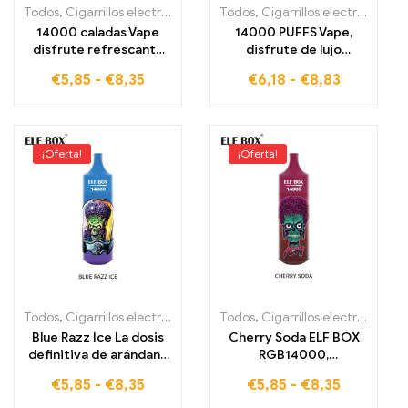
Todos
,
Cigarrillos electrónicos desechables
Todos
,
Cigarrillos electrónicos desechables
,
Cigarrillos electrónic
14000 caladas Vape
14000 PUFFS Vape,
disfrute refrescante
disfrute de lujo
de sandía con
refrescante libre de
€
5,85
-
€
8,35
€
6,18
-
€
8,83
tecnología RGB Lush Ice
impuestos, Uva Hielo
ELF BOX RGB14000
Smo ELF BOX
RGB14000, que
proporciona el golpe
perfecto
¡Oferta!
¡Oferta!
Todos
,
Cigarrillos electrónicos desechables
Todos
,
Cigarrillos electrónicos desechables
,
Cigarrillos electrónic
Blue Razz Ice La dosis
Cherry Soda ELF BOX
definitiva de arándano
RGB14000,
y frambuesa con
refrescante sabor a
€
5,85
-
€
8,35
€
5,85
-
€
8,35
frescura helada ELF
cereza con diseño RGB,
BOX RGB14000 15000
14000 PUFFS, VAPE