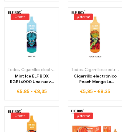
¡Oferta!
¡Oferta!
Todos
,
Cigarrillos electrónicos desechables
Todos
,
Cigarrillos electrónicos desechables
,
Cigarrillos electrónic
Mint Ice ELF BOX
Cigarrillo electrónico
RGB14000 Una nueva
Peach Mango La
dimensión de frescura
experiencia perfecta
€
5,85
-
€
8,35
€
5,85
-
€
8,35
con destacados RGB
del verano de durazno y
elegantes
mango ELF BOX
RGB14000 Puffs
¡Oferta!
¡Oferta!