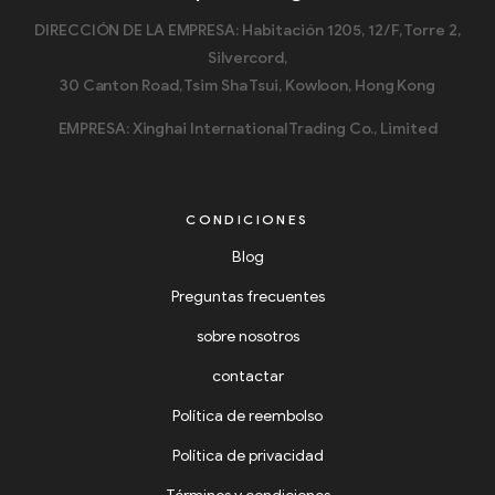
DIRECCIÓN DE LA EMPRESA: Habitación 1205, 12/F, Torre 2,
Silvercord,
30 Canton Road, Tsim Sha Tsui, Kowloon, Hong Kong
EMPRESA: Xinghai International Trading Co., Limited
CONDICIONES
Blog
Preguntas frecuentes
sobre nosotros
contactar
Política de reembolso
Política de privacidad