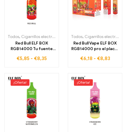
Todos
,
Cigarrillos electrónicos desechables
Todos
,
Cigarrillos electrónicos desechables
,
Cigarrillos electrónic
Red Bull ELF BOX
Red Bull Vape ELF BOX
RGB14000 Tu fuente
RGB14000 pro el placer
de energía refrescante
libre de impuestos para
€
5,85
-
€
8,35
€
6,18
-
€
8,83
y diseño futurista
un momento lleno de
energía
¡Oferta!
¡Oferta!