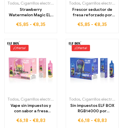
Todos
,
Cigarrillos electrónicos desechables
Todos
,
Cigarrillos electrónicos desechables
,
Cigarrillos electrónic
Strawberry
Frescor seductor de
Watermelon Magic ELF
fresa reforzado por
BOX RGB14000 para
tecnología RGB
€
5,85
-
€
8,35
€
5,85
-
€
8,35
paladares exigentes
Strawberry Ice ELF BOX
RGB14000
¡Oferta!
¡Oferta!
Todos
,
Cigarrillos electrónicos desechables
Todos
,
Cigarrillos electrónicos desechables
,
Cigarrillos electrónic
Vape sin impuestos y
Sin impuestos ELF BOX
con sabor a fresa
RGB14000 por
helada para un disfrute
cigarrillos electrónicos
€
6,18
-
€
8,83
€
6,18
-
€
8,83
extraordinario
Blue Razz Ice Vape a tu
gusto 14000 caladas