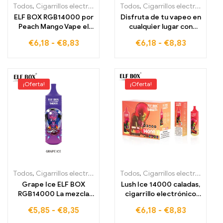
Todos
,
Cigarrillos electrónicos desechables
Todos
,
Cigarrillos electrónicos desechables
,
Cigarrillos electrónic
ELF BOX RGB14000 por
Disfruta de tu vapeo en
Peach Mango Vape el
cualquier lugar con
disfrute frutal libre de
Strawberry
€
6,18
-
€
8,83
€
6,18
-
€
8,83
impuestos para
Watermelon ELF BOX
experiencias exclusivas
RGB14000 entregado
14000 Puffs
libre de impuestos
¡Oferta!
¡Oferta!
Todos
,
Cigarrillos electrónicos desechables
Todos
,
Cigarrillos electrónicos desechables
,
Cigarrillos electrónic
Grape Ice ELF BOX
Lush Ice 14000 caladas,
RGB14000 La mezcla
cigarrillo electrónico
perfecta de placer de
sin impuestos, el toque
€
5,85
-
€
8,35
€
6,18
-
€
8,83
uva y tecnología RGB
de frescura para tu
futurista
experiencia de vapeo