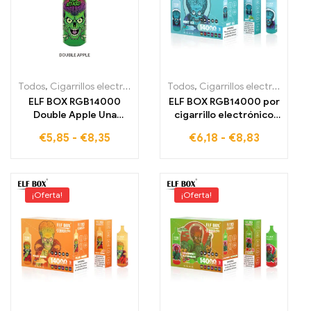
Todos
,
Cigarrillos electrónicos desechables
Todos
,
Cigarrillos electrónicos desechables
,
Cigarrillos electrónic
ELF BOX RGB14000
ELF BOX RGB14000 por
Double Apple Una
cigarrillo electrónico
fusión de frescura
Mint Ice Vape para tu
€
5,85
-
€
8,35
€
6,18
-
€
8,83
frutal de doble
momento refrescante
manzana y diseño RGB
moderno
¡Oferta!
¡Oferta!