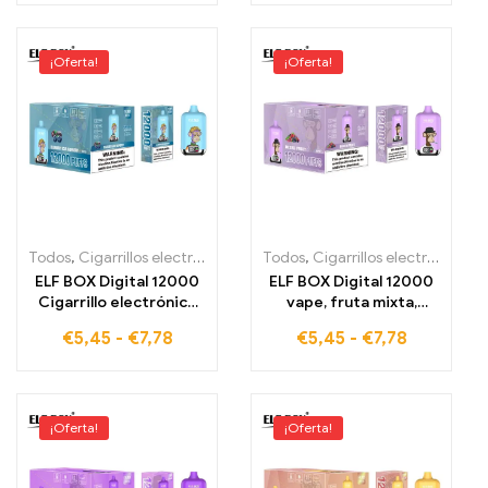
impuestos
¡Oferta!
¡Oferta!
Todos
,
Cigarrillos electrónicos desechables
Todos
,
Cigarrillos electrónicos desechables
,
Cigarrillos electrónic
ELF BOX Digital 12000
ELF BOX Digital 12000
Cigarrillo electrónico
vape, fruta mixta,
desechable mayorista
pruébalo al por mayor a
€
5,45
-
€
7,78
€
5,45
-
€
7,78
12000 caladas
precio de fábrica
Blueberry Sour
Raspberry
¡Oferta!
¡Oferta!