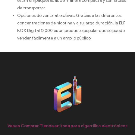
están empaquetadas de manera compacta y son fáciles
de transportar.
Opciones de venta atractivas: Gracias a las diferentes
concentraciones de nicotina y a su larga duración, la ELF
BOX Digital 12000 es un producto popular que se puede
vender fácilmente a un amplio público.
Vapes Comprar Tienda en línea para cigarrillos electrónicos