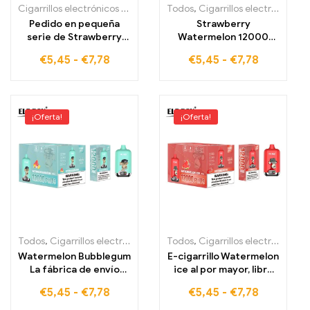
Cigarrillos electrónicos desechables
Todos
,
Cigarrillos electrónicos dese
,
Cigarrillos electrónicos desechables
Pedido en pequeña
Strawberry
serie de Strawberry
Watermelon 12000
Ice, venta directa de
caladas, acepta
€
5,45
-
€
7,78
€
5,45
-
€
7,78
fábrica, 1200 caladas,
pequeñas cantidades al
e-cigarrillo ELF BOX
por mayor, ELF BOX
Digital 12000
Digital 12000
¡Oferta!
¡Oferta!
Todos
,
Cigarrillos electrónicos desechables
Todos
,
Cigarrillos electrónicos desechables
,
Cigarrillos electrónic
Watermelon Bubblegum
E-cigarrillo Watermelon
La fábrica de envío
ice al por mayor, libre
global produce
de impuestos, ELF BOX
€
5,45
-
€
7,78
€
5,45
-
€
7,78
cigarrillos electrónicos
Digital 12000
de alta calidad ELF BOX