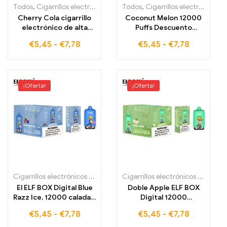
Todos
,
Cigarrillos electrónicos desechables
Todos
,
Cigarrillos electrónicos desechables
,
Cigarrillos electrónic
Cherry Cola cigarrillo
Coconut Melon 12000
electrónico de alta
Puffs Descuento
calidad con gran tiro
Mayorista Envío
€
5,45
-
€
7,78
€
5,45
-
€
7,78
12000 Vape ELF BOX
Mundial ELF BOX Digital
Digital 12000
12000 Vape
¡Oferta!
¡Oferta!
Cigarrillos electrónicos desechables
,
Cigarrillos electrónicos dese
Cigarrillos electrónicos desechables
El ELF BOX Digital Blue
Doble Apple ELF BOX
Razz Ice, 12000 caladas,
Digital 12000
e-cigarrillo, ofrece la
completamente nuevo
€
5,45
-
€
7,78
€
5,45
-
€
7,78
mejor experiencia de
cigarrillo electrónico
vapeo
envío libre de