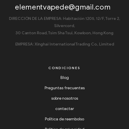
elementvapede@gmail.com
DIRECCIÓN DE LA EMPRESA: Habitación 1205, 12/F, Torre 2,
Silvercord,
30 Canton Road, Tsim Sha Tsui, Kowloon, Hong Kong
EMPRESA: Xinghai International Trading Co., Limited
CONDICIONES
Blog
Preguntas frecuentes
sobre nosotros
contactar
Política de reembolso