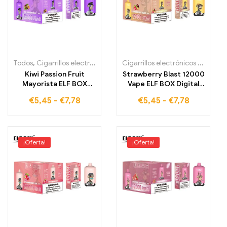
Todos
,
Cigarrillos electrónicos desechables
,
Cigarrillos electrónic
Cigarrillos electrónicos desechables
Kiwi Passion Fruit
Strawberry Blast 12000
Mayorista ELF BOX
Vape ELF BOX Digital
digital 12000 cabello
12000 Envío seguro
€
5,45
-
€
7,78
€
5,45
-
€
7,78
liso 12000 caladas
Compra rápida
¡Oferta!
¡Oferta!