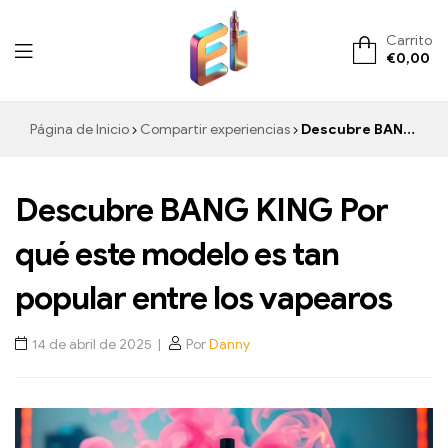
Carrito
€
0,00
ElementVape.de
Página de Inicio
Compartir experiencias
Descubre BANG KING Por qué este modelo es tan popular entre los vapearos
Descubre BANG KING Por
qué este modelo es tan
popular entre los vapearos
14 de abril de 2025
Por
Danny