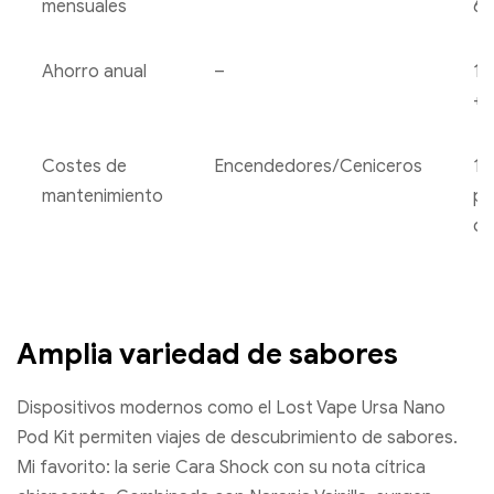
mensuales
6
Ahorro anual
–
1.
+
Costes de
Encendedores/Ceniceros
10
mantenimiento
po
co
Amplia variedad de sabores
Dispositivos modernos como el Lost Vape Ursa Nano
Pod Kit permiten viajes de descubrimiento de sabores.
Mi favorito: la serie Cara Shock con su nota cítrica