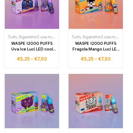
Tutti
,
Sigarette E usa monouso
,
Sigarette elettroniche usa e getta
Tutti
,
Sigarette E usa monouso
,
WASPE 12000 PUFFS
WASPE 12000 PUFFS
Uva Ice Luci LED cool
Fragola Mango Luci LED
Sigaretta elettronica di
cool Sigaretta
€
5,25
-
€
7,50
€
5,25
-
€
7,50
alta qualità Prezzo
elettronica di alta
all'ingrosso attraente
qualità Prezzo
all'ingrosso