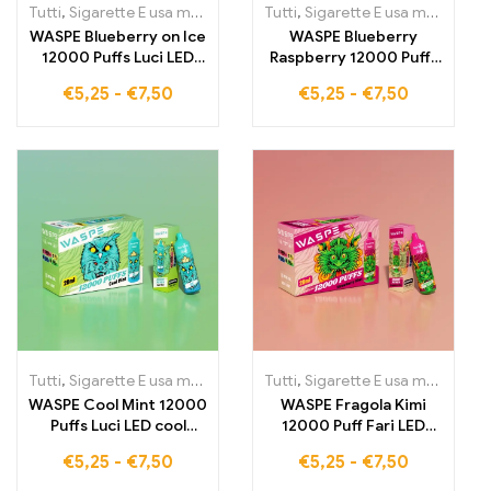
Tutti
,
Sigarette E usa monouso
,
Sigarette elettroniche usa e getta
Tutti
,
Sigarette E usa monouso
,
WASPE Blueberry on Ice
WASPE Blueberry
12000 Puffs Luci LED
Raspberry 12000 Puffs
cool Sigaretta
Luci LED cool Sigaretta
€
5,25
-
€
7,50
€
5,25
-
€
7,50
elettronica premium
elettronica premium
Prezzo all'ingrosso
Prezzo all'ingrosso
Tutti
,
Sigarette E usa monouso
,
Sigarette elettroniche usa e getta
Tutti
,
Sigarette E usa monouso
,
WASPE Cool Mint 12000
WASPE Fragola Kimi
Puffs Luci LED cool
12000 Puff Fari LED
Sigaretta elettronica di
Freddi Sigaretta
€
5,25
-
€
7,50
€
5,25
-
€
7,50
alta qualità a prezzo
Elettronica di alta
all'ingrosso
qualità a prezzo