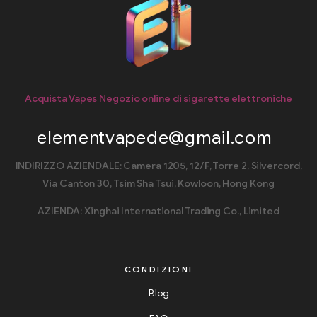
Acquista Vapes Negozio online di sigarette elettroniche
elementvapede@gmail.com
INDIRIZZO AZIENDALE: Camera 1205, 12/F, Torre 2, Silvercord,
Via Canton 30, Tsim Sha Tsui, Kowloon, Hong Kong
AZIENDA: Xinghai International Trading Co., Limited
CONDIZIONI
Blog