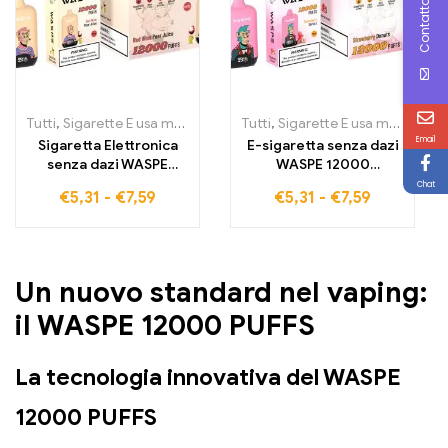
Contattaci
Tutti
,
Sigarette E usa monouso
,
Sigarette elettroniche usa e getta
Tutti
,
Sigarette E usa monouso
,
Email
Sigaretta Elettronica
E-sigaretta senza dazi
senza dazi WASPE
WASPE 12000
12000 12000 Tiri 20 ml
STRAWBERRY DONUTS
Chat
€
5,31
-
€
7,59
€
5,31
-
€
7,59
RED WINE PEAR JUICE
12000 tiri batteria da
per un piacere raffinato
650 mAh con
connettore Type-C
Un nuovo standard nel vaping:
il WASPE 12000 PUFFS
La tecnologia innovativa del WASPE
12000 PUFFS