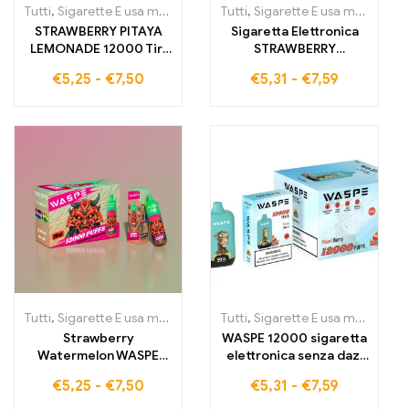
Tutti
,
Sigarette E usa monouso
,
Sigarette elettroniche usa e getta 
Tutti
,
Sigarette E usa monouso
,
STRAWBERRY PITAYA
Sigaretta Elettronica
LEMONADE 12000 Tiri
STRAWBERRY
luci LED cool prezzo
WATERMELON WASPE
€
5,25
-
€
7,50
€
5,31
-
€
7,59
all'ingrosso per
12000 Pollici senza
sigarette elettroniche
restrizioni 12000 Tiri
20 ml con connettore
Tipo-C
Tutti
,
Sigarette E usa monouso
,
Sigarette elettroniche usa e getta
Tutti
,
Sigarette E usa monouso
,
Strawberry
WASPE 12000 sigaretta
Watermelon WASPE
elettronica senza dazi
12000 Puffs Luci LED
20 ml MIXED BERRIES
€
5,25
-
€
7,50
€
5,31
-
€
7,59
Fresche Prezzo
12000 tiri batteria da
all'ingrosso per
650 mAh con