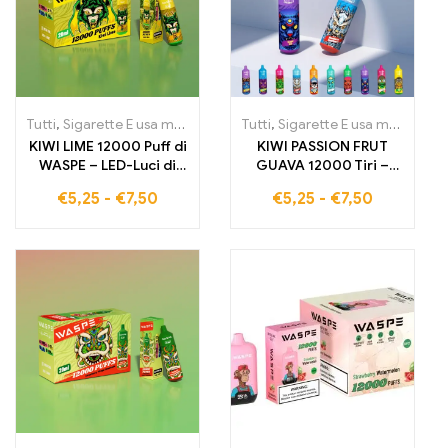
Tutti
,
Sigarette E usa monouso
,
Sigarette elettroniche usa e getta
Tutti
,
Sigarette E usa monouso
,
KIWI LIME 12000 Puff di
KIWI PASSION FRUT
WASPE – LED-Luci di
GUAVA 12000 Tiri –
alta qualità, E-
LED-Luci di alta qualità,
€
5,25
-
€
7,50
€
5,25
-
€
7,50
Cigarette di alta qualità
E-Cigarette di alta
all'ingrosso
qualità all'ingrosso