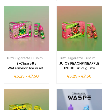
Tutti
,
Sigarette E usa monouso
,
Sigarette elettroniche usa e getta
Tutti
,
Sigarette E usa monouso
,
E-Cigarette
JUICY PEACHPINEAPPLE
Watermelon Ice di alta
12000 Tiri di gusto
qualità 12000 Puff, LED-
pieno Pesca succosa e
€
5,25
-
€
7,50
€
5,25
-
€
7,50
Luci di alta qualità,
Ananas sigaretta
offerta all'ingrosso
elettronica di alta
qualità con luci LED cool