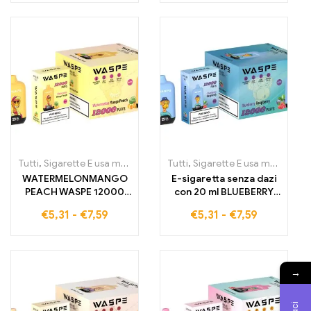
all'ingrosso
Tutti
,
Sigarette E usa monouso
,
Sigarette elettroniche usa e getta
Tutti
,
Sigarette E usa monouso
,
WATERMELONMANGO
E-sigaretta senza dazi
PEACH WASPE 12000
con 20 ml BLUEBERRY
PUFFS Digital Box
RASPBERRY e 12000 tiri
€
5,31
-
€
7,59
€
5,31
-
€
7,59
Vaporizzatore senza
– WASPE 12000 Puffs
dazi WASPE 12000 E-
sigaretta con 12.000
tiri e batteria da 650
→
mAh ora disponibile