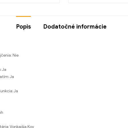
Popis
Dodatočné informácie
jčenia:
Nie
u:
Ja
iatím:
Ja
Funkcia:
Ja
Ah
téria: Vonkajšia
Kov