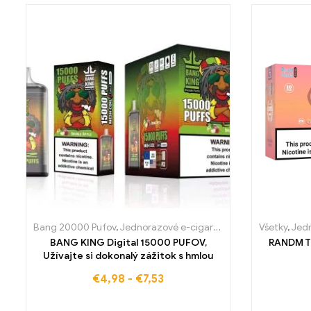
Bang 20000 Pufov
,
Jednorazové e-cigaretky
,
Jednorázové e-c
Všetky
,
Jedn
BANG KING Digital 15000 PUFOV,
RANDM T
Užívajte si dokonalý zážitok s hmlou
€
4,98
-
€
7,53