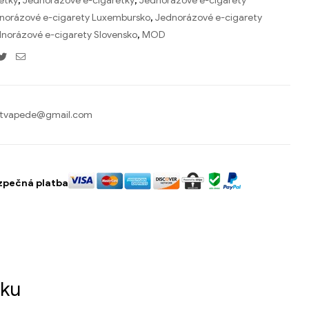
etky
,
Jednorazové e-cigaretky
,
Jednorazové e-cigarety
norázové e-cigarety Luxembursko
,
Jednorázové e-cigarety
norázové e-cigarety Slovensko
,
MOD
acebook
Twitter
E-
mail
tvapede@gmail.com
zpečná platba
sku