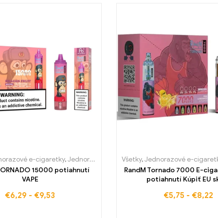
igarety Portugalsko
orazové e-cigaretky
,
Jednorázové e-cigarety Švédsko
,
Jednorazové e-cigarety Slovensko
Všetky
,
Jednorazové e-cigaret
,
Jednorázové e-
,
Jednorazové
ORNADO 15000 potiahnutí
RandM Tornado 7000 E-cig
VAPE
potiahnutí Kúpiť EU s
€
6,29
-
€
9,53
€
5,75
-
€
8,22