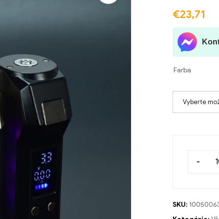
🔍
€
23,71
Kont
Farba
Vyberte mo
-
SKU:
1005006