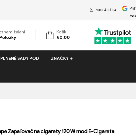
Pri
PRIHLÁSIŤ SA
ce
oznam želaní
Košík
Položky
€
0,00
PLNENÉ SADY POD
ZNAČKY
pe Zapaľovač na cigarety 120 W mod E-Cigareta