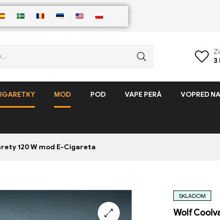
Z
3
IGARETKY
MOD
POD
VAPE PERÁ
VOPRED NA
arety 120 W mod E-Cigareta
SKLADOM
Wolf Coolva