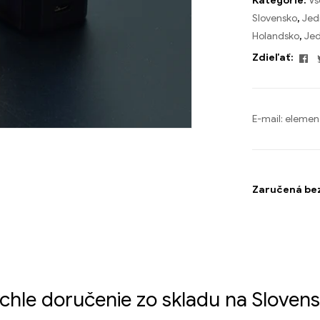
Kategórie:
Vš
Slovensko
,
Jed
Holandsko
,
Jed
F
Zdieľať:
E-mail:
elemen
Zaručená be
chle doručenie zo skladu na Sloven