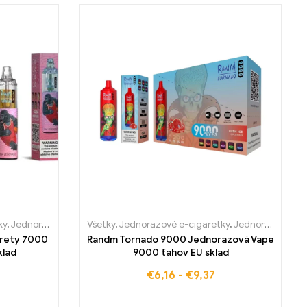
ky
cigarety Slovensko
 e-cigarety Slovensko
,
Jednorazové e-cigarety Slovensko
Všetky
,
Jednorazové e-cigarety Slovensko
,
Jednorazové e-cigaretky
,
Jednorazové e-cigarety Sloven
,
Jednorazové e-cigarety Slovensko
,
Jednorázov
arety 7000
Randm Tornado 9000 Jednorazová Vape
klad
9000 ťahov EU sklad
€
6,16
-
€
9,37