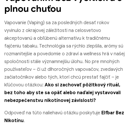
plnou chuťou
Vapovanie (Vaping) sa za posledných desať rokov
vyvinulo z okrajovej záležitosti na celosvetovo
akceptovanú a obľúbenú alternatívu k tradičnému
fajčeniu tabaku. Technológia sa rýchlo zlepšila, arómy sú
rozmanitejšie a povedomie o zdraví a wellness hrá v našej
spoločnosti stále významnejšiu úlohu. No pre mnohých
používateľov – či už dlhoročných vapovačov, zvedavých
začiatočníkov alebo tých, ktorí chcú prestať fajčiť – je
kľúčovou otázkou:
Ako si zachovať pôžitkový rituál,
bez toho aby ste sa opäť alebo naďalej vystavovali
nebezpečenstvu nikotínovej závislosti?
Odpoveď na túto naliehavú otázku poskytuje
Elfbar Bez
Nikotínu
.