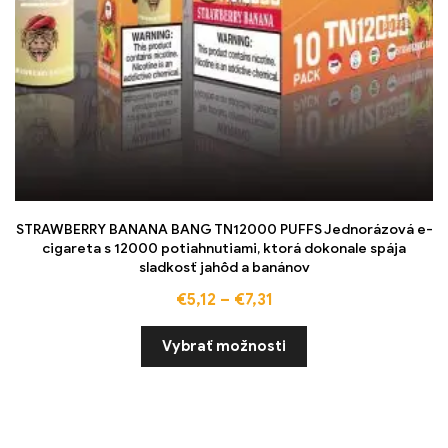
STRAWBERRY BANANA BANG TN12000 PUFFS Jednorázová e-
cigareta s 12000 potiahnutiami, ktorá dokonale spája
sladkosť jahôd a banánov
€
5,12
–
€
7,31
Vybrať možnosti