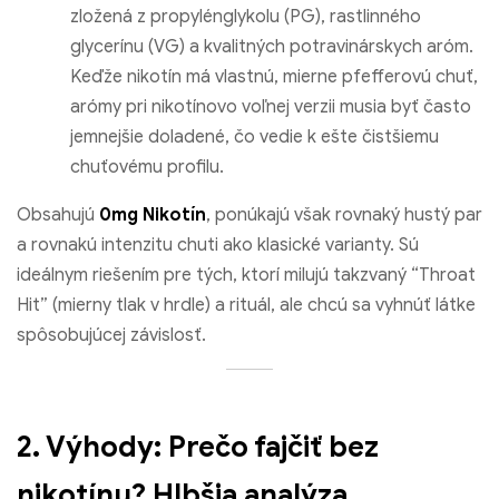
zložená z propylénglykolu (PG), rastlinného
glycerínu (VG) a kvalitných potravinárskych aróm.
Keďže nikotín má vlastnú, mierne pfefferovú chuť,
arómy pri nikotínovo voľnej verzii musia byť často
jemnejšie doladené, čo vedie k ešte čistšiemu
chuťovému profilu.
Obsahujú
0mg Nikotín
, ponúkajú však rovnaký hustý par
a rovnakú intenzitu chuti ako klasické varianty. Sú
ideálnym riešením pre tých, ktorí milujú takzvaný “Throat
Hit” (mierny tlak v hrdle) a rituál, ale chcú sa vyhnúť látke
spôsobujúcej závislosť.
2. Výhody: Prečo fajčiť bez
nikotínu? Hlbšia analýza