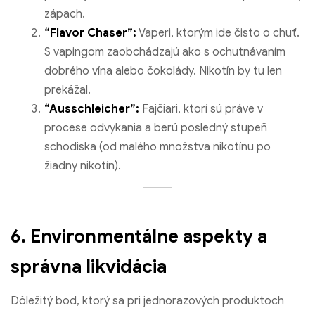
zápach.
“Flavor Chaser”:
Vaperi, ktorým ide čisto o chuť.
S vapingom zaobchádzajú ako s ochutnávaním
dobrého vína alebo čokolády. Nikotín by tu len
prekážal.
“Ausschleicher”:
Fajčiari, ktorí sú práve v
procese odvykania a berú posledný stupeň
schodiska (od malého množstva nikotínu po
žiadny nikotín).
6. Environmentálne aspekty a
správna likvidácia
Dôležitý bod, ktorý sa pri jednorazových produktoch