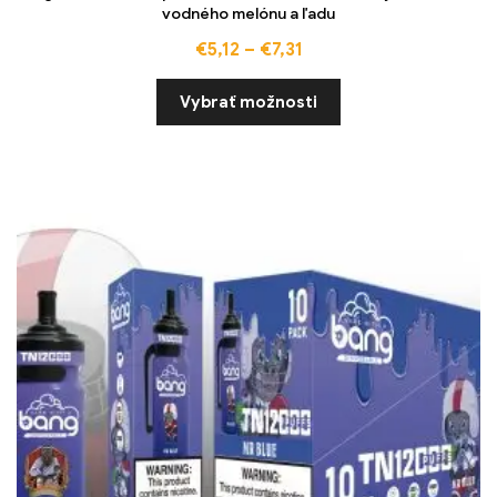
vodného melónu a ľadu
€
5,12
–
€
7,31
Vybrať možnosti