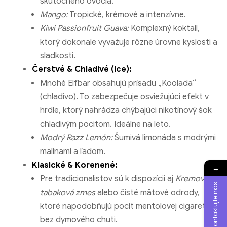
skutočného ovocia.
Mango:
Tropické, krémové a intenzívne.
Kiwi Passionfruit Guava:
Komplexný koktail,
ktorý dokonale vyvažuje rôzne úrovne kyslosti a
sladkosti.
Čerstvé & Chladivé (Ice):
Mnohé Elfbar obsahujú prísadu „Koolada“
(chladivo). To zabezpečuje osviežujúci efekt v
hrdle, ktorý nahrádza chýbajúci nikotínový šok
chladivým pocitom. Ideálne na leto.
Modrý Razz Lemón:
Šumivá limonáda s modrými
malinami a ľadom.
Klasické & Korenené:
→
Pre tradicionalistov sú k dispozícii aj
Kremová
Kontaktujte nás
tabaková zmes
alebo čisté mätové odrody,
ktoré napodobňujú pocit mentolovej cigarety
bez dymového chuti.