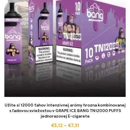
Užite si 12000 ťahov intenzívnej arómy hrozna kombinovanej
s ľadovou sviežosťou v GRAPE ICE BANG TN12000 PUFFS
jednorazovej E-cigarete
€
5,12
–
€
7,31