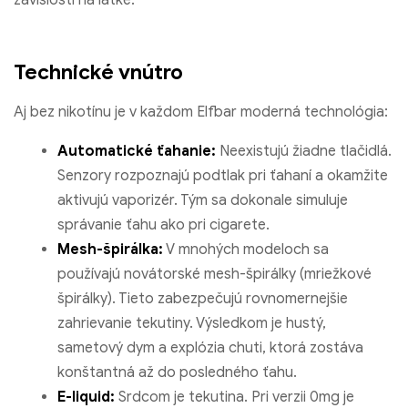
závislosti na látke.
Technické vnútro
Aj bez nikotínu je v každom Elfbar moderná technológia:
Automatické ťahanie:
Neexistujú žiadne tlačidlá.
Senzory rozpoznajú podtlak pri ťahaní a okamžite
aktivujú vaporizér. Tým sa dokonale simuluje
správanie ťahu ako pri cigarete.
Mesh-špirálka:
V mnohých modeloch sa
používajú novátorské mesh-špirálky (mriežkové
špirálky). Tieto zabezpečujú rovnomernejšie
zahrievanie tekutiny. Výsledkom je hustý,
sametový dym a explózia chuti, ktorá zostáva
konštantná až do posledného ťahu.
E-liquid:
Srdcom je tekutina. Pri verzii 0mg je