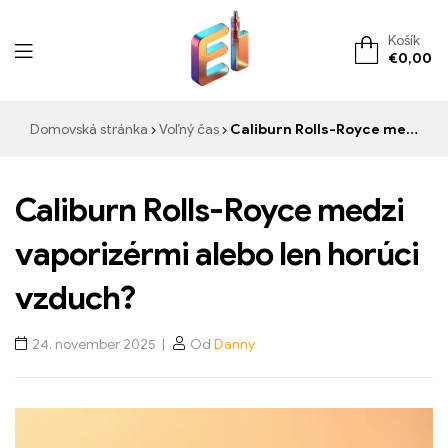
Košík
€
0,00
ElementVape.de
Domovská stránka
Voľný čas
Caliburn Rolls-Royce medzi vaporizérmi alebo len horúci vzduch?
Caliburn Rolls-Royce medzi
vaporizérmi alebo len horúci
vzduch?
24. november 2025
Od
Danny