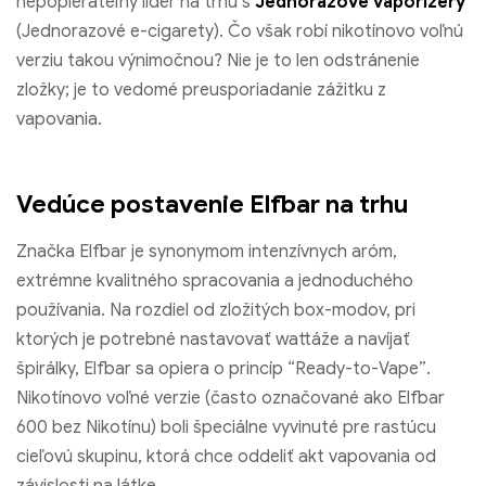
nepopierateľný líder na trhu s
Jednorazové vaporizéry
(Jednorazové e-cigarety). Čo však robí nikotínovo voľnú
verziu takou výnimočnou? Nie je to len odstránenie
zložky; je to vedomé preusporiadanie zážitku z
vapovania.
Vedúce postavenie Elfbar na trhu
Značka Elfbar je synonymom intenzívnych aróm,
extrémne kvalitného spracovania a jednoduchého
používania. Na rozdiel od zložitých box-modov, pri
ktorých je potrebné nastavovať wattáže a navíjať
špirálky, Elfbar sa opiera o princíp “Ready-to-Vape”.
Nikotínovo voľné verzie (často označované ako Elfbar
600 bez Nikotínu) boli špeciálne vyvinuté pre rastúcu
cieľovú skupinu, ktorá chce oddeliť akt vapovania od