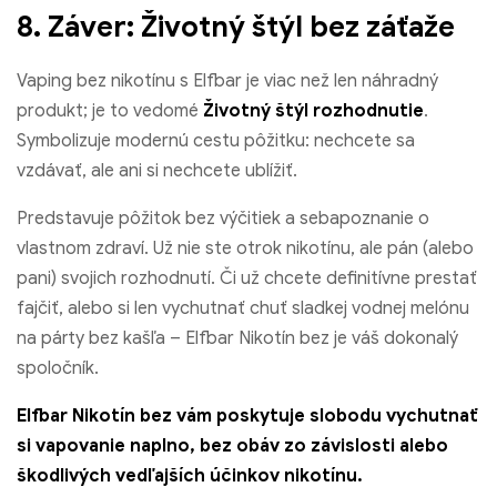
8. Záver: Životný štýl bez záťaže
Vaping bez nikotínu s Elfbar je viac než len náhradný
produkt; je to vedomé
Životný štýl rozhodnutie
.
Symbolizuje modernú cestu pôžitku: nechcete sa
vzdávať, ale ani si nechcete ublížiť.
Predstavuje pôžitok bez výčitiek a sebapoznanie o
vlastnom zdraví. Už nie ste otrok nikotínu, ale pán (alebo
pani) svojich rozhodnutí. Či už chcete definitívne prestať
fajčiť, alebo si len vychutnať chuť sladkej vodnej melónu
na párty bez kašľa – Elfbar Nikotín bez je váš dokonalý
spoločník.
Elfbar Nikotín bez vám poskytuje slobodu vychutnať
si vapovanie naplno, bez obáv zo závislosti alebo
škodlivých vedľajších účinkov nikotínu.