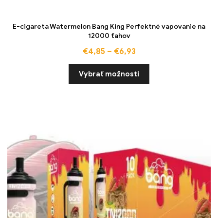
E-cigareta Watermelon Bang King Perfektné vapovanie na
12000 ťahov
€
4,85
–
€
6,93
Vybrať možnosti