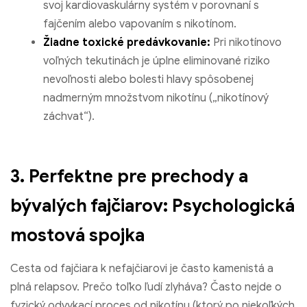
svoj kardiovaskulárny systém v porovnaní s
fajčením alebo vapovaním s nikotínom.
Žiadne toxické predávkovanie:
Pri nikotínovo
voľných tekutinách je úplne eliminované riziko
nevoľnosti alebo bolesti hlavy spôsobenej
nadmerným množstvom nikotínu („nikotínový
záchvat“).
3. Perfektne pre prechody a
bývalých fajčiarov: Psychologická
mostová spojka
Cesta od fajčiara k nefajčiarovi je často kamenistá a
plná relapsov. Prečo toľko ľudí zlyháva? Často nejde o
fyzický odvykací proces od nikotínu (ktorý po niekoľkých