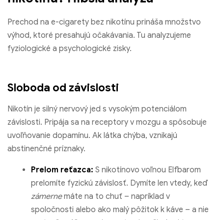
Prechod na e-cigarety bez nikotínu prináša množstvo
výhod, ktoré presahujú očakávania. Tu analyzujeme
fyziologické a psychologické zisky.
Sloboda od závislosti
Nikotín je silný nervový jed s vysokým potenciálom
závislosti. Pripája sa na receptory v mozgu a spôsobuje
uvoľňovanie dopamínu. Ak látka chýba, vznikajú
abstinenčné príznaky.
Prelom reťazca:
S nikotínovo voľnou Elfbarom
prelomíte fyzickú závislosť. Dymíte len vtedy, keď
zámerne
máte na to chuť – napríklad v
spoločnosti alebo ako malý pôžitok k ​​káve – a nie