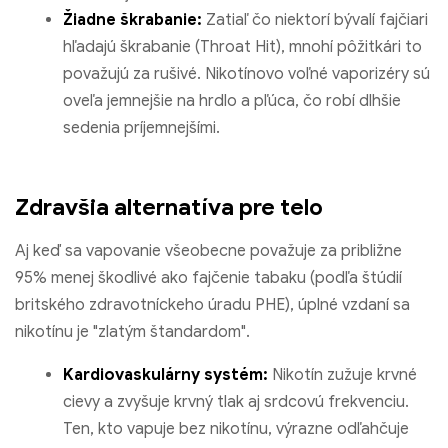
Žiadne škrabanie:
Zatiaľ čo niektorí bývalí fajčiari
hľadajú škrabanie (Throat Hit), mnohí pôžitkári to
považujú za rušivé. Nikotínovo voľné vaporizéry sú
oveľa jemnejšie na hrdlo a pľúca, čo robí dlhšie
sedenia príjemnejšími.
Zdravšia alternatíva pre telo
Aj keď sa vapovanie všeobecne považuje za približne
95% menej škodlivé ako fajčenie tabaku (podľa štúdií
britského zdravotníckeho úradu PHE), úplné vzdaní sa
nikotínu je "zlatým štandardom".
Kardiovaskulárny systém:
Nikotín zužuje krvné
cievy a zvyšuje krvný tlak aj srdcovú frekvenciu.
Ten, kto vapuje bez nikotínu, výrazne odľahčuje