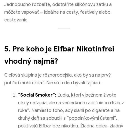
Jednoducho rozbaľte, odstráňte silikónovú zátku a
môžete vapovať – ideálne na cesty, festivaly alebo
cestovanie.
5. Pre koho je Elfbar Nikotinfrei
vhodný najmä?
Cieľová skupina je rôznorodejšia, ako by sa na prvý
pohľad mohlo zdať. Nie sú to len bývalí fajčiari.
“Social Smoker”:
Ľudia, ktorí v bežnom živote
nikdy nefajčia, ale na večierkoch radi “niečo držia v
ruke”. Namiesto toho, aby siahli po cigarete a na
druhý deň sa zobudili s “popolníkovými ústami”,
používajú Elfbar bez nikotínu. Žiadna opica, žiadny