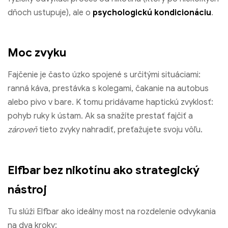
dňoch ustupuje), ale o
psychologickú kondicionáciu
.
Moc zvyku
Fajčenie je často úzko spojené s určitými situáciami:
ranná káva, prestávka s kolegami, čakanie na autobus
alebo pivo v bare. K tomu pridávame haptickú zvyklosť:
pohyb ruky k ústam. Ak sa snažíte prestať fajčiť a
zároveň
tieto zvyky nahradiť, preťažujete svoju vôľu.
Elfbar bez nikotínu ako strategický
nástroj
Tu slúži Elfbar ako ideálny most na rozdelenie odvykania
na dva kroky: