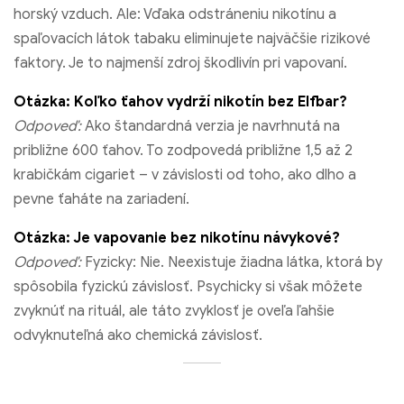
horský vzduch. Ale: Vďaka odstráneniu nikotínu a
spaľovacích látok tabaku eliminujete najväčšie rizikové
faktory. Je to najmenší zdroj škodlivín pri vapovaní.
Otázka: Koľko ťahov vydrží nikotín bez Elfbar?
Odpoveď:
Ako štandardná verzia je navrhnutá na
približne 600 ťahov. To zodpovedá približne 1,5 až 2
krabičkám cigariet – v závislosti od toho, ako dlho a
pevne ťaháte na zariadení.
Otázka: Je vapovanie bez nikotínu návykové?
Odpoveď:
Fyzicky: Nie. Neexistuje žiadna látka, ktorá by
spôsobila fyzickú závislosť. Psychicky si však môžete
zvyknúť na rituál, ale táto zvyklosť je oveľa ľahšie
odvyknuteľná ako chemická závislosť.