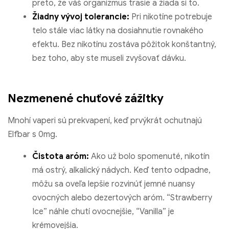
preto, že váš organizmus trasie a žiada si to.
Žiadny vývoj tolerancie:
Pri nikotíne potrebuje
telo stále viac látky na dosiahnutie rovnakého
efektu. Bez nikotínu zostáva pôžitok konštantný,
bez toho, aby ste museli zvyšovať dávku.
Nezmenené chuťové zážitky
Mnohí vaperi sú prekvapení, keď prvýkrát ochutnajú
Elfbar s 0mg.
Čistota aróm:
Ako už bolo spomenuté, nikotín
má ostrý, alkalický nádych. Keď tento odpadne,
môžu sa oveľa lepšie rozvinúť jemné nuansy
ovocných alebo dezertových aróm. “Strawberry
Ice” náhle chutí ovocnejšie, “Vanilla” je
krémovejšia.