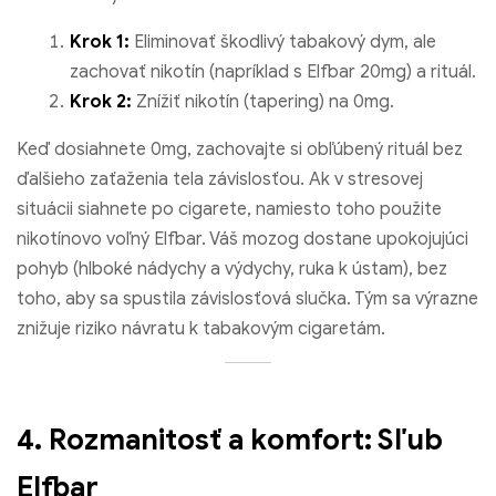
Krok 1:
Eliminovať škodlivý tabakový dym, ale
zachovať nikotín (napríklad s Elfbar 20mg) a rituál.
Krok 2:
Znížiť nikotín (tapering) na 0mg.
Keď dosiahnete 0mg, zachovajte si obľúbený rituál bez
ďalšieho zaťaženia tela závislosťou. Ak v stresovej
situácii siahnete po cigarete, namiesto toho použite
nikotínovo voľný Elfbar. Váš mozog dostane upokojujúci
pohyb (hlboké nádychy a výdychy, ruka k ústam), bez
toho, aby sa spustila závislosťová slučka. Tým sa výrazne
znižuje riziko návratu k tabakovým cigaretám.
4. Rozmanitosť a komfort: Sľub
Elfbar