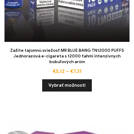
Zažite tajomnú sviežosť MR BLUE BANG TN12000 PUFFS
Jednorazová e-cigareta s 12000 ťahmi intenzívnych
bobuľových aróm
€
5,12
–
€
7,31
Vybrať možnosti