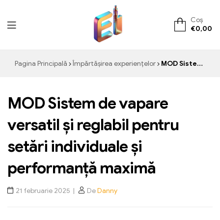
Coș
€
0,00
ElementVape.de
Pagina Principală
Împărtășirea experiențelor
MOD Sistem de vapare versatil și reglabil pentru setări individuale și performanță maximă
MOD Sistem de vapare
versatil și reglabil pentru
setări individuale și
performanță maximă
21 februarie 2025
De
Danny