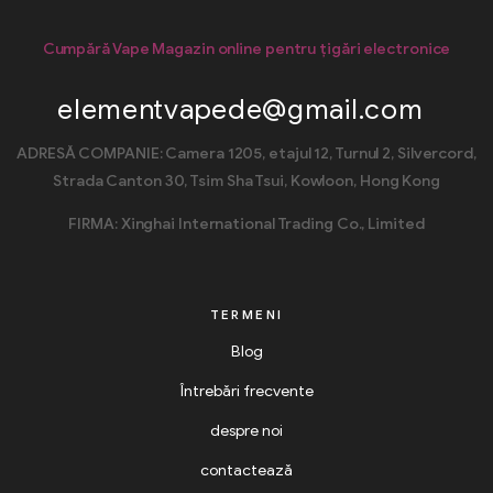
Cumpără Vape Magazin online pentru țigări electronice
elementvapede@gmail.com
ADRESĂ COMPANIE: Camera 1205, etajul 12, Turnul 2, Silvercord,
Strada Canton 30, Tsim Sha Tsui, Kowloon, Hong Kong
FIRMA: Xinghai International Trading Co., Limited
TERMENI
Blog
Întrebări frecvente
despre noi
contactează