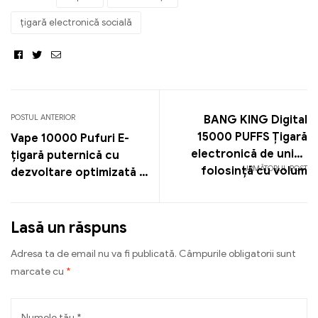
țigară electronică socială
Facebook
Twitter
Email
POSTUL ANTERIOR
BANG KING Digital
15000 PUFFS Țigară
Vape 10000 Pufuri E-
electronică de unică
țigară puternică cu
URMĂTORUL POST
folosință cu volum
dezvoltare optimizată a
mare de lichid și vapori
gustului și vapori
de durată lungă
plăcuți
Lasă un răspuns
Adresa ta de email nu va fi publicată.
Câmpurile obligatorii sunt
marcate cu
*