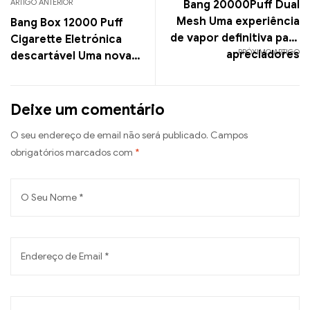
ARTIGO ANTERIOR
Bang 20000Puff Dual
Mesh Uma experiência
Bang Box 12000 Puff
de vapor definitiva para
Cigarette Eletrónica
PRÓXIMO ARTIGO
apreciadores
descartável Uma nova
geração de vaporização
Deixe um comentário
O seu endereço de email não será publicado.
Campos
obrigatórios marcados com
*