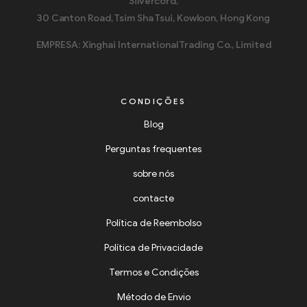
Silvercord,
30 Canton Road, Tsim Sha Tsui, Kowloon, Hong Kong
EMPRESA: Xinghai International Trading Co., Limited
CONDIÇÕES
Blog
Perguntas frequentes
sobre nós
contacte
Política de Reembolso
Política de Privacidade
Termos e Condições
Método de Envio