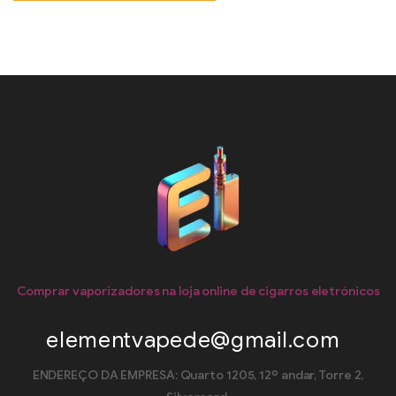
Comprar vaporizadores na loja online de cigarros eletrónicos
elementvapede@gmail.com
ENDEREÇO DA EMPRESA: Quarto 1205, 12º andar, Torre 2,