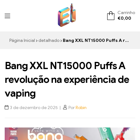
Carrinho
€
0,00
ElementVape.de
Página Inicial
detalhado
Bang XXL NT15000 Puffs A revolução na experiência de vaping
Bang XXL NT15000 Puffs A
revolução na experiência de
vaping
3 de dezembro de 2025
Por
Robin