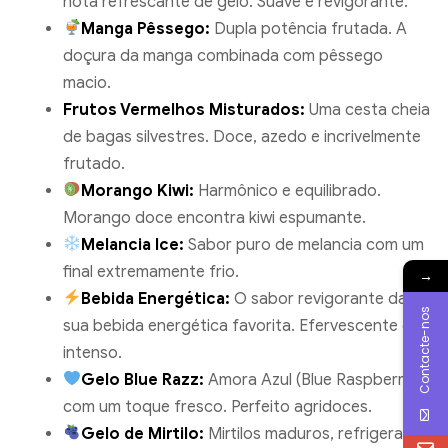
nota refrescante de gelo. Suave e revigorante.
Manga Pêssego:
Dupla potência frutada. A
doçura da manga combinada com pêssego
macio.
Frutos Vermelhos Misturados:
Uma cesta cheia
de bagas silvestres. Doce, azedo e incrivelmente
frutado.
Morango Kiwi:
Harmônico e equilibrado.
Morango doce encontra kiwi espumante.
Melancia Ice:
Sabor puro de melancia com um
final extremamente frio.
→
Bebida Energética:
O sabor revigorante da
Contacte-nos
sua bebida energética favorita. Efervescente e
intenso.
Gelo Blue Razz:
Amora Azul (Blue Raspberry)
com um toque fresco. Perfeito agridoces.
Gelo de Mirtilo:
Mirtilos maduros, refrigerados