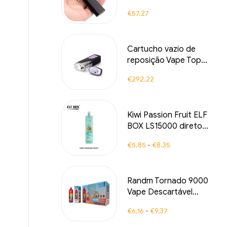
bateria recarregável
€
57,27
de 350-mAh
Cartucho vazio de
reposição Vape Top
1ml, cartucho vazio de
€
292,22
280mAh Vaporizer
Kiwi Passion Fruit ELF
BOX LS15000 direto
da fábrica 15000
€
5,85
-
€
8,35
baforadas
Randm Tornado 9000
Vape Descartável
9000 Puffs Armazém
€
6,16
-
€
9,37
da UE