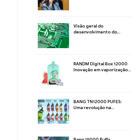
regulamentação dos
cigarros eletrônicos
Visão geral do
desenvolvimento do
cigarro eletrónico
RANDM Digital Box 12000
Inovação em vaporização
com estilo e desempenho
BANG TN12000 PUFES:
Uma revolução na
vaporização de longa
duração
Bang 15000 Puffs