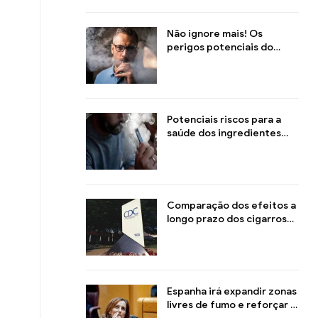
comportamento
Não ignore mais! Os
perigos potenciais do
fumo passivo de cigarros
eletrônicos usados para as
pessoas próximas
Potenciais riscos para a
saúde dos ingredientes
dos cigarros eletrônicos,
especialmente nicotina e
outros componentes
Comparação dos efeitos a
longo prazo dos cigarros
eletrónicos e dos cigarros
tradicionais na saúde
Espanha irá expandir zonas
livres de fumo e reforçar a