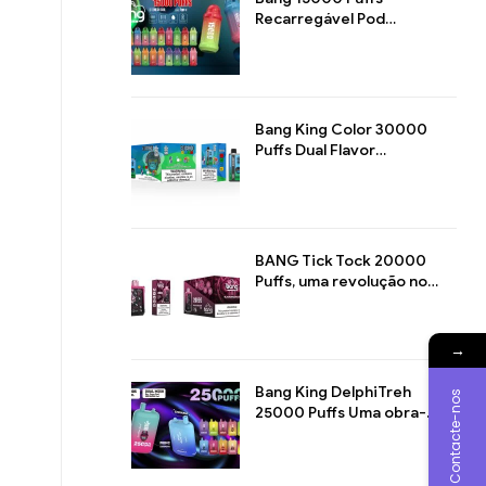
Recarregável Pod
Descartável Uma obra-
prima para prazer
prolongado de vaporizar
Bang King Color 30000
Puffs Dual Flavor
Dispositivo descartável
Máximo prazer de
vaporização com sabor
duplo
BANG Tick Tock 20000
Puffs, uma revolução no
design de vapor
→
Bang King DelphiTreh
Contacte-nos
25000 Puffs Uma obra-
prima do cigarro
eletrónico