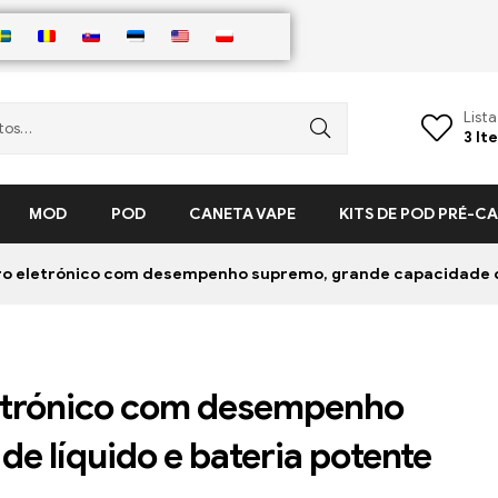
List
3
It
MOD
POD
CANETA VAPE
KITS DE POD PRÉ-
o eletrónico com desempenho supremo, grande capacidade de
letrónico com desempenho
e líquido e bateria potente