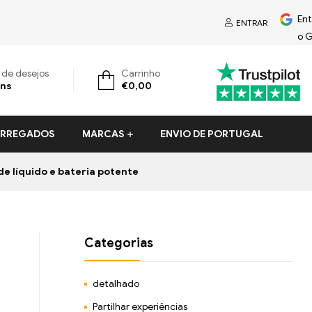
En
ENTRAR
o 
a de desejos
Carrinho
ens
€
0,00
CARREGADOS
MARCAS
ENVIO DE PORTUGAL
 líquido e bateria potente
Categorias
detalhado
Partilhar experiências