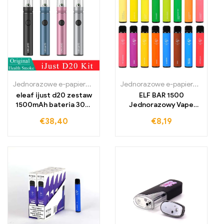
Jednorazowe e-papierosy Polska
,
Jednorazowe e-papierosy Portug
Jednorazowe e-papierosy
,
Jedno
eleaf ijust d20 zestaw
ELF BAR 1500
1500mAh bateria 30W
Jednorazowy Vape
vape pen elektroniczny
850mAh 1500
€
38,40
€
8,19
papieros
Zaciągnięć