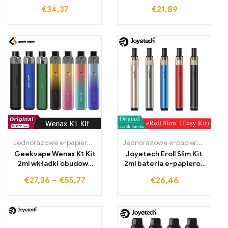
780mAh bateria 2ml
Papieros vape pen
€
34,37
€
21,89
pod
Jednorazowe e-papierosy Polska
,
Jednorazowe e-papierosy Portug
Jednorazowe e-papierosy Polska
Geekvape Wenax K1 Kit
Joyetech Eroll Slim Kit
2ml wkładki obudowa
2ml bateria e-papieros
0,8 Ohm 1,0 Ohm z
Vape Pen
€
27,36
–
€
55,77
€
26,46
baterią 600mAh 16W
Vape Pen E-papieros
system parownik