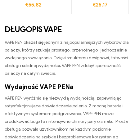
olejowy z dolnym
Papieros
€
55,82
€
25,17
portem ładowania
Micro-USB
DŁUGOPIS VAPE
VAPE PEN okazał się jednym z najpopularniejszych wyborów dla
palaczy, którzy szukają prostego, przenośnego i jednocześnie
wydajnego rozwiązania. Dzięki smukłemu designowi, łatwości
obsługi i solidnej wydajności, VAPE PEN zdobył społeczność
palaczy na całym świecie.
Wydajność VAPE PENa
VAPE PEN wyróżnia się niezwykłą wydajnością, zapewniając
satysfakcjonujące doświadczenie palenia. Z mocną baterią i
efektywnym systemem podgrzewania, VAPE PEN może
produkować bogate i intensywne chmury pary o smaku. Prosta
obsługa pozwala użytkownikom na każdym poziomie
doświadczenia na szybkie i bezproblemowe korzystanie z