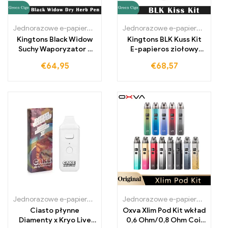
Jednorazowe e-papierosy Polska
,
Jednorazowe e-papierosy Portug
Jednorazowe e-papierosy Polska
Kingtons Black Widow
Kingtons BLK Kuss Kit
Suchy Waporyzator z
E-papieros ziołowy
Zestawem BLK
Vape Stick
€
64,95
€
68,57
2200mAh Bateria
Jednorazowe e-papierosy Polska
,
Jednorazowe e-papierosy Portug
Jednorazowe e-papierosy Polska
Ciasto płynne
Oxva Xlim Pod Kit wkład
Diamenty x Kryo Live
0,6 Ohm/0,8 Ohm Coil