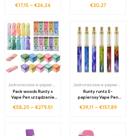
Harz Limitowana Edycja
Vaporizer
€
17,15
–
€
26,24
€
30,27
2,0 ml 350mAh
wielokrotnego
ładowania Vape Pen
Jednorazowe e-papierosy Polska
,
Jednorazowe e-papierosy Portug
Jednorazowe e-papierosy Polska
Pack woods Runty x
Runty runtz E-
Vape Pen urządzenie
papierosy Vape Pen
Pod Kits
550mAh wielokrotnego
€
58,20
–
€
279,51
€
39,11
–
€
157,89
ładowania bateria