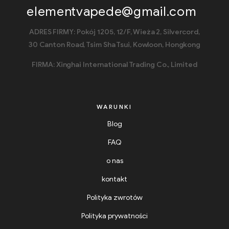
elementvapede@gmail.com
ADRES FIRMY: Pokój 1205, 12/F, Wieża 2, Silvercord,
30 Canton Road, Tsim Sha Tsui, Kowloon, Hongkong
FIRMA: Xinghai International Trading Co., Limited
WARUNKI
Blog
FAQ
o nas
kontakt
Polityka zwrotów
Polityka prywatności