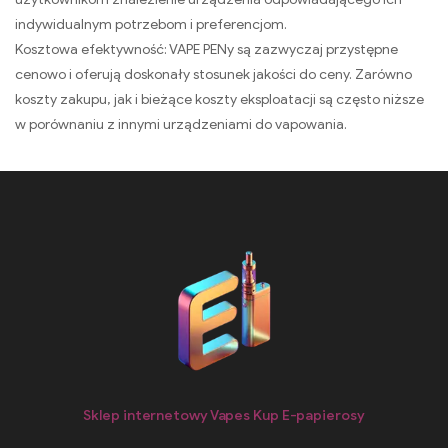
indywidualnym potrzebom i preferencjom.
Kosztowa efektywność: VAPE PENy są zazwyczaj przystępne
cenowo i oferują doskonały stosunek jakości do ceny. Zarówno
koszty zakupu, jak i bieżące koszty eksploatacji są często niższe
w porównaniu z innymi urządzeniami do vapowania.
Sklep internetowy Vapes Kup E-papierosy