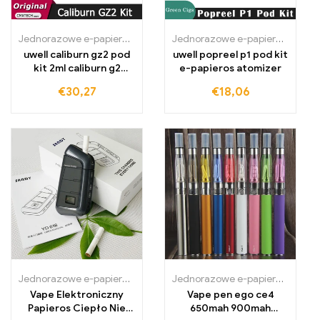
Jednorazowe e-papierosy Polska
,
Jednorazowe e-papierosy Portug
Jednorazowe e-papierosy Polska
uwell caliburn gz2 pod
uwell popreel p1 pod kit
kit 2ml caliburn g2
e-papieros atomizer
patrone e papieros
€
30,27
€
18,06
Jednorazowe e-papierosy Polska
,
Jednorazowe e-papierosy Portug
Jednorazowe e-papierosy Polska
Vape Elektroniczny
Vape pen ego ce4
Papieros Ciepło Nie
650mah 900mah