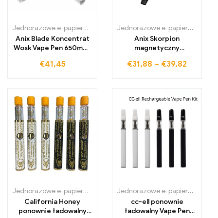
Jednorazowe e-papierosy Polska
,
Jednorazowe e-papierosy Portug
Jednorazowe e-papierosy Polska
Anix Blade Koncentrat
Anix Skorpion
Wosk Vape Pen 650mAh
magnetyczny
Starter Kit
regulowany napięciem
€
41,45
€
31,88
–
€
39,82
Vape Pen Zestaw
Jednorazowe e-papierosy Polska
,
Jednorazowe e-papierosy Portug
Jednorazowe e-papierosy Polska
California Honey
cc-ell ponownie
ponownie ładowalny
ładowalny Vape Pen