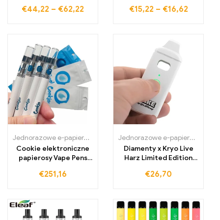
Vape Pen z blokadą dla
ładowanie USB
€
44,22
–
€
62,22
€
15,22
–
€
16,62
dzieci
Jednorazowe e-papierosy Polska
,
Jednorazowe e-papierosy Portug
Jednorazowe e-papierosy Polska
Cookie elektroniczne
Diamenty x Kryo Live
papierosy Vape Pens
Harz Limited Edition
wielokrotnego
Vape Pen
€
251,16
€
26,70
ładowania 320mAh
baterie zestawy