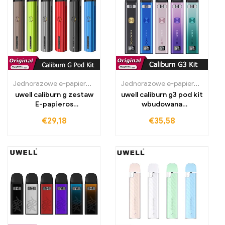
Jednorazowe e-papierosy Polska
,
Jednorazowe e-papierosy Portug
Jednorazowe e-papierosy Polska
uwell caliburn g zestaw
uwell caliburn g3 pod kit
E-papieros
wbudowana
podgrzewacz
spulchniona wkładka e-
€
29,18
€
35,58
papieros atomizer