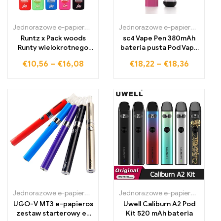
Jednorazowe e-papierosy Polska
,
Jednorazowe e-papierosy Portug
Jednorazowe e-papierosy Polska
Runtz x Pack woods
sc4 Vape Pen 380mAh
Runty wielokrotnego
bateria pusta Pod Vape
ładowania pióro
Zestawy startowe
€
10,56
–
€
16,08
€
18,22
–
€
18,36
papierosowe Vapes
Jednorazowe e-papierosy Polska
,
Jednorazowe e-papierosy Portug
Jednorazowe e-papierosy Polska
UGO-V MT3 e-papieros
Uwell Caliburn A2 Pod
zestaw starterowy e-
Kit 520 mAh bateria