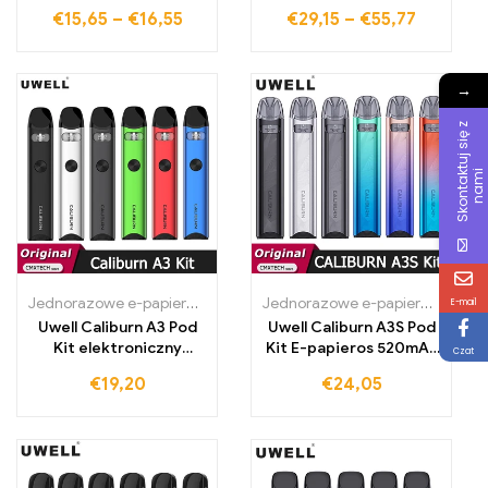
papieros
€
15,65
–
€
16,55
€
29,15
–
€
55,77
→
S
k
o
n
t
a
t
u
j
s
i
ę
z
n
a
m
k
i
Jednorazowe e-papierosy Polska
,
Jednorazowe e-papierosy Portug
Jednorazowe e-papierosy Polska
E-mail
Uwell Caliburn A3 Pod
Uwell Caliburn A3S Pod
Kit elektroniczny
Kit E-papieros 520mAh
Czat
papieros Vapor izer
bateria 16W parał
€
19,20
€
24,05
vapor