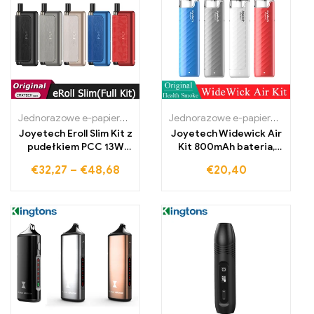
Jednorazowe e-papierosy Polska
,
Jednorazowe e-papierosy Portug
Jednorazowe e-papierosy Polska
Joyetech Eroll Slim Kit z
Joyetech Widewick Air
pudełkiem PCC 13W
Kit 800mAh bateria,
Vape z
2ml kartridż, pod, e-
€
32,27
–
€
48,68
€
20,40
papieros, mtl vape