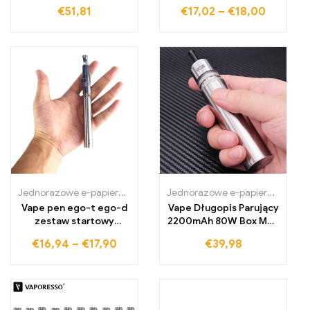
Palenie Naładowany E-
1100mah ego bateria e-
€
51,81
€
17,02
–
€
18,00
cig Vape Odpowiedni
papieros zestaw
startowy
Jednorazowe e-papierosy Polska
,
Jednorazowe e-papierosy Portug
Jednorazowe e-papierosy Polska
Vape pen ego-t ego-d
Vape Długopis Parujący
zestaw startowy
2200mAh 80W Box Mod
suchych ziół
Starter Kit
€
16,94
–
€
17,90
€
39,98
podgrzewaczy zestawy