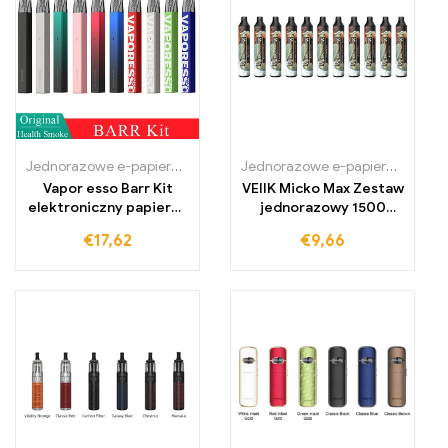
Jednorazowe e-papierosy Polska
,
Jednorazowe e-papierosy Portug
Jednorazowe e-papierosy
,
Jedno
Vapor esso Barr Kit
VEIIK Micko Max Zestaw
elektroniczny papieros
jednorazowy 1500
Typ C Vape Pen
zaciągnięć
€
17,62
€
9,66