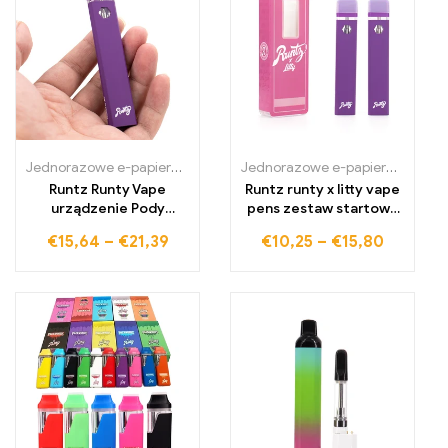
Jednorazowe e-papierosy Polska
,
Jednorazowe e-papierosy Portug
Jednorazowe e-papierosy Polska
Runtz Runty Vape
Runtz runty x litty vape
urządzenie Pody
pens zestaw startowy
wielokrotnego
wielokrotnego
€
15,64
–
€
21,39
€
10,25
–
€
15,80
ładowania
ładowania
jednorazowe vape pens