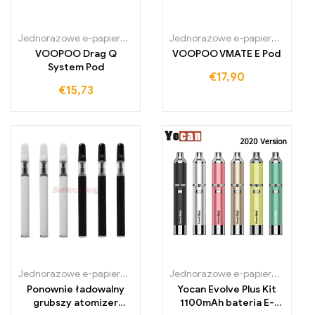
Jednorazowe e-papierosy w Irlandii
,
Jednorazowe e-papierosy we
Jednorazowe e-papierosy w Irlandii
VOOPOO Drag Q
VOOPOO VMATE E Pod
System Pod
€
17,90
€
15,73
Jednorazowe e-papierosy Polska
,
Jednorazowe e-papierosy Portug
Jednorazowe e-papierosy Polska
Ponownie ładowalny
Yocan Evolve Plus Kit
grubszy atomizer
1100mAh bateria E-