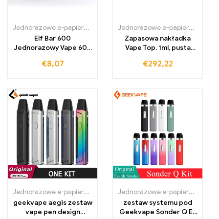
Jednorazowe e-papierosy
,
Jednorazowe e-papierosy w Litwie
Jednorazowe e-papierosy Polska
,
Jed
Elf Bar 600
Zapasowa nakładka
Jednorazowy Vape 600
Vape Top, 1ml, pusta
Zaciągnięć
wkładka, 280mAh,
€
8,07
€
292,22
Vaporizer
Jednorazowe e-papierosy Polska
,
Jednorazowe e-papierosy Portug
Jednorazowe e-papierosy Polska
geekvape aegis zestaw
zestaw systemu pod
vape pen design
Geekvape Sonder Q E-