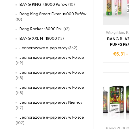
BANG KING 45000 Pufów
(10)
Bang King Smart Ekran 15000 Pufów
(10)
Bang Rocket 18000 Pali
(12)
Wszystkie
,
Ba
BANG XXL NT15000
(13)
BANG BLA
PUFFS PE
Jednorazowe e-papierosy
(362)
Jednora
€
5,31
papieros
Jednorazowe e-papierosy w Polsce
oferuje
(119)
pociągnię
pyszneg
Jednorazowe e-papierosy w Polsce
brzoskw
(118)
orzeźwiają
Jednorazowe e-papierosy w Polsce
(118)
Jednorazowe e-papierosy Niemcy
(117)
Jednorazowe e-papierosy w Polsce
(107)
Bang 20000 