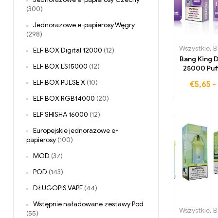
(300)
Jednorazowe e-papierosy Węgry
(298)
Wszystkie
,
Ban
ELF BOX Digital 12000
(12)
Bang King 
ELF BOX LS15000
(12)
25000 Puf
Ice z po
ELF BOX PULSE X
(10)
€
5,65
-
wkła
papiero
ELF BOX RGB14000
(20)
zape
niezapomn
ELF SHISHA 16000
(12)
aromatu w
Europejskie jednorazowe e-
orzeźwi
papierosy
(100)
ment
MOD
(37)
POD
(143)
DŁUGOPIS VAPE
(44)
Wstępnie naładowane zestawy Pod
Wszystkie
,
Ba
(55)