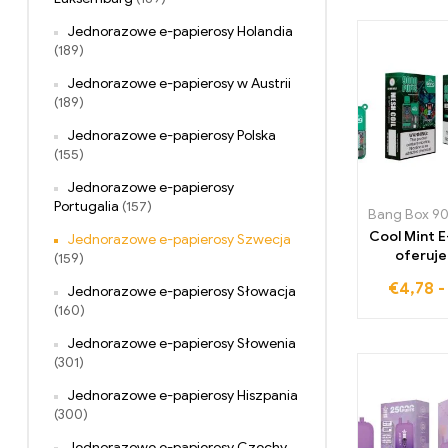
a lekko 
Jednorazowe e-papierosy Holandia
malinam
(189)
unikalnyc
smako
Jednorazowe e-papierosy w Austrii
(189)
Jednorazowe e-papierosy Polska
(155)
Jednorazowe e-papierosy
Portugalia
(157)
Bang Box 90
Cool Mint 
Jednorazowe e-papierosy Szwecja
oferuj
(159)
pociągnię
€
4,78
Jednorazowe e-papierosy Słowacja
łączą ide
(160)
mięty z 
powie
Jednorazowe e-papierosy Słowenia
odświeżaj
(301)
zmy
Jednorazowe e-papierosy Hiszpania
(300)
Jednorazowe e-papierosy Czechy