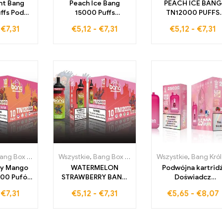
nt Bang
Peach Ice Bang
PEACH ICE BANG
ffs Pod
15000 Puffs
TN12000 PUFFS
otnego
Recyklingowy
Jednorazowa e-
-
€
7,31
€
5,12
-
€
7,31
€
5,12
-
€
7,31
, oferuje
Jednorazowy Pod
papieros łączy
ny smak
zapewnia intensywny
słodki smak
słodycz
smak, łącząc słodycz
brzoskwini z chłod
na z
brzoskwini z
świeżością dla
iem mięty
orzeźwiającym
niezrównanego
chłodem
doświadczenia
vapingowego
g Box 12000 Pufów
Wszystkie
,
Jednorazowe e-papierosy Szwecja
,
Bang Box 12000 Pufów
Wszystkie
,
Jednorazowe e-
,
Jednorazow
,
Bang Król 25000 Pal
ry Mango
WATERMELON
Podwójna kartrid
000 Pufów
STRAWBERRY BANG
Doświadcz
azowy e-
TN12000 PUFFS
vapingowego
-
€
7,31
€
5,12
-
€
7,31
€
5,65
-
€
8,07
, który
Jednorazowy e-
doświadczenia,
adza
papieros oferuje
które łączy słody
ny smak
12000 zaciągnięć
truskawek i