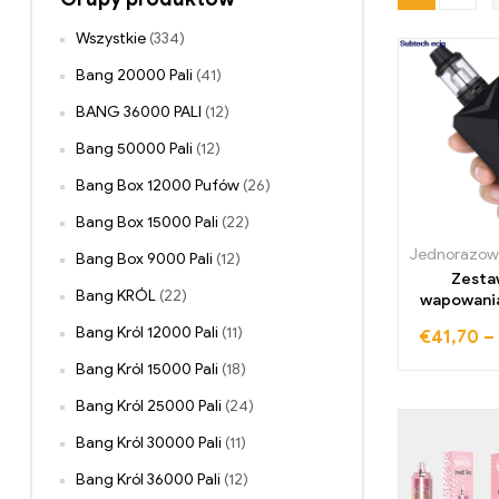
Wszystkie
(334)
Bang 20000 Pali
(41)
BANG 36000 PALI
(12)
Bang 50000 Pali
(12)
Bang Box 12000 Pufów
(26)
Bang Box 15000 Pali
(22)
Bang Box 9000 Pali
(12)
Zesta
Bang KRÓL
(22)
wapowani
Box Mod V
Bang Król 12000 Pali
(11)
€
41,70
–
Vaper Ze
mah bater
Bang Król 15000 Pali
(18)
izer ogrom
Bang Król 25000 Pali
(24)
odwyk elek
papie
Bang Król 30000 Pali
(11)
Bang Król 36000 Pali
(12)