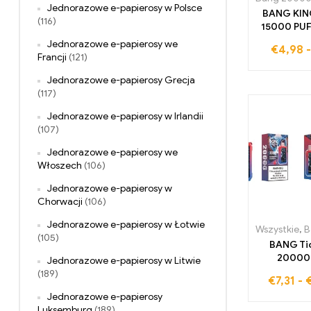
Jednorazowe e-papierosy w Polsce
BANG KING
(116)
15000 PUF
się naj
Jednorazowe e-papierosy we
€
4,98
doświad
Francji
(121)
chm
Jednorazowe e-papierosy Grecja
(117)
Jednorazowe e-papierosy w Irlandii
(107)
Jednorazowe e-papierosy we
Włoszech
(106)
Jednorazowe e-papierosy w
Chorwacji
(106)
Jednorazowe e-papierosy w Łotwie
Wszystkie
,
Ba
(105)
BANG Ti
20000 
Jednorazowe e-papierosy w Litwie
Blueberry 
(189)
€
7,31
-
oferuje 
Jednorazowe e-papierosy
równowag
Luksemburg
(189)
słodkimi 