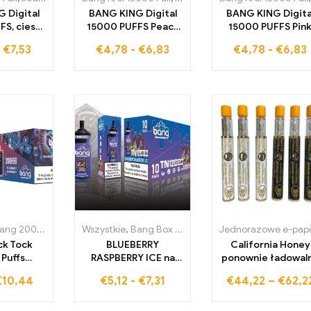
 Digital
BANG KING Digital
BANG KING Digita
FS, ciesz
15000 PUFFS Peach
15000 PUFFS Pin
lepszym
Mango 15000
Lemonade 15000
-
€
7,53
€
4,78
-
€
6,83
€
4,78
-
€
6,83
czeniem
pociągnięć pełnych
pociągnięć pełny
ur
słodkich owocowych
owocowej radości
aromatów, które
które cieszą Twoj
rozkoszują Twoje
kubki smakowe pr
kubki smakowe
każdym pociągnięc
tropikalnym smakiem
ng 20000 Pali
,
Jednorazowe e-papierosy Szwecja
Wszystkie
,
Bang Box 12000 Pufów
,
Jednorazowe e-pa
,
Jednorazowe e-
ck Tock
BLUEBERRY
California Honey
Puffs
RASPBERRY ICE na
ponownie ładowal
Raspberry
12000 pociągnięć
Vape Pen z blokad
€
10,44
€
5,12
-
€
7,31
€
44,22
–
€
62,2
idealną
BLUEBERRY
dla dzieci
ę między
RASPBERRY ICE BANG
borówkami
TN12000 PUFFS