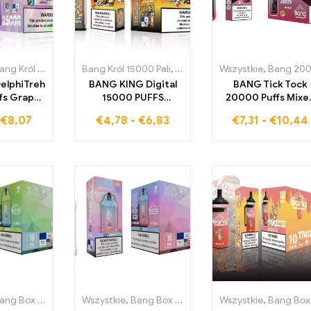
g Król 25000 Pali
Bang Król 15000 Pali
,
Jednorazowe e-papierosy Szwecja
,
Jednorazowe e-papierosy Szw
Wszystkie
,
Jednorazowe 
,
Bang 20000 Pal
DelphiTreh
BANG KING Digital
BANG Tick Tock
fs Grape
15000 PUFFS
20000 Puffs Mixe
dwójnymi
Strawberry Banana
Fruit oferuje pysz
€
8,07
€
4,78
-
€
6,83
€
7,31
-
€
10,44
dami
dostarcza 15000
połączenie różny
sowymi
pociągnięć pełnych
owoców dla
wnia
owocowej słodyczy i
niezrównanych
iany miks
tropikalnych
doznań vapingowy
inogron i
aromatów przy
pełnych
ającego
każdym pociągnięciu
przyjemności
olu
ng Box 15000 Pali
,
Wszystkie
Jednorazowe e-papierosy Szwecja
,
Bang Box 15000 Pali
,
Wszystkie
Jednorazowe e-pap
,
Jednorazowe e
,
Bang Box 12000 Pufó