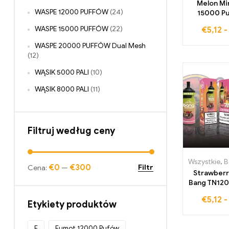
Melon Mi
WASPE 12000 PUFFÓW
(24)
15000 Pu
wielokr
WASPE 15000 PUFFÓW
(22)
€
5,12
ładowania
intensyw
WASPE 20000 PUFFÓW Dual Mesh
łączący 
(12)
melo
orzeźwien
WĄSIK 5000 PALI
(10)
WĄSIK 8000 PALI
(11)
Filtruj według ceny
Wszystkie
,
Ban
€0
€300
Filtr
Cena:
—
Strawber
Bang TN12
– Jednor
€
5,12
papieros
Etykiety produktów
wprow
tropikal
F
Fumot 12000 Pufów