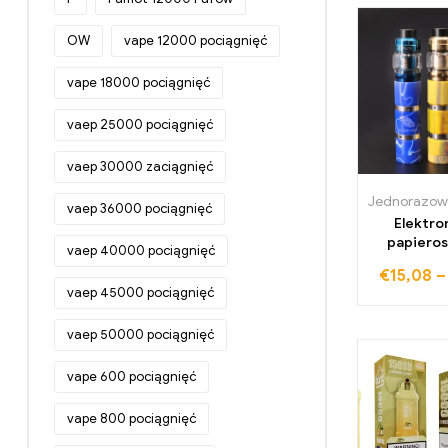
mango i s
truskaw
OW
vape 12000 pociągnięć
aromatu w
12000 za
vape 18000 pociągnięć
vaep 25000 pociągnięć
vaep 30000 zaciągnięć
vaep 36000 pociągnięć
Elektro
papieros
vaep 40000 pociągnięć
mech mod k
€
15,08
sub ohm 
vaep 45000 pociągnięć
gwintem d
18650, at
vaep 50000 pociągnięć
e-papie
zestawami
vape 600 pociągnięć
vape 800 pociągnięć