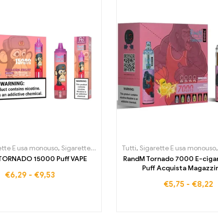
oniche usa e getta Portogallo
ette E usa monouso
,
Sigarette elettroniche usa e getta Belgio
,
Sigarette E usa monouso Svezia
Tutti
,
Sigarette E usa monouso
,
,
Sigarett
Sigaret
ORNADO 15000 Puff VAPE
RandM Tornado 7000 E-ciga
Puff Acquista Magazzi
€
6,29
-
€
9,53
€
5,75
-
€
8,22