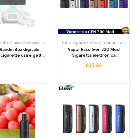
i Bassi
he usa e getta Estonia
rette elettroniche usa e getta Croazia
rette E usa monouso
,
Sigarette E usa monouso Austria
,
Sigarette elettroniche usa e getta Irlanda
,
Sigarette elettroniche usa e getta Finlandia
Tutti
,
Sigarette E usa monouso
,
Sigarette elettroniche usa e ge
,
MOD
,
,
Sigaret
Sigaret
,
Sig
Randm Box digitale
Vapor Esso Gen 220 Mod
cigarette usa e getta
Sigaretta elettronica
12000 tiri
atomizzatore
€
35,66