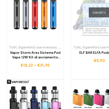
ESAURITO
Tutti
,
Sigarette E usa monouso
,
Sigarette E usa monouso Litvani
Tutti
,
Sigarette E usa
Vapor Storm Ares Sistema Pod
ELF BAR ELFA Pods
Vape 12W Kit di avviamento
€
9,90
ricaricabile
€
18,22
–
€
31,95