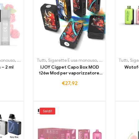
a
 monouso
,
Sigarette E usa monouso Lussemburgo
,
Sigarette E usa monouso Litvania
Tutti
,
Sigarette E usa monouso
,
Sigarette E usa monouso Paes
,
Sigarette E usa monouso L
,
Sigarette E usa mon
Tutti
,
Siga
 – 2 ml
IJOY Cigpet Capo Box MOD
Wotofo
126w Mod per vaporizzatore,
box mod, vape, sigaretta
€
27,92
elettronica
Saldi!