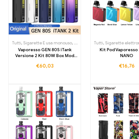
Tutti
,
Sigarette E usa monouso
,
Sigarette E usa monouso Litvani
Tutti
,
Sigarette elettroniche usa e
Vaporesso GEN 80S iTank
Kit Pod Vaporesso
Versione 2 Kit 80W Box Mod
NANO
Vape
€
60,03
€
16,76