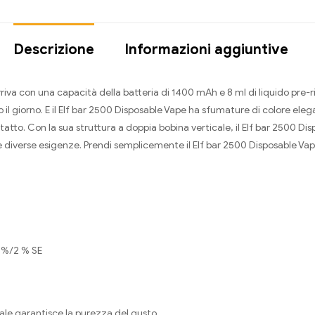
Descrizione
Informazioni aggiuntive
va con una capacità della batteria di 1400 mAh e 8 ml di liquido pre-ri
l giorno. E il Elf bar 2500 Disposable Vape ha sfumature di colore eleg
tatto. Con la sua struttura a doppia bobina verticale, il Elf bar 2500 Di
e diverse esigenze. Prendi semplicemente il Elf bar 2500 Disposable Vape
 %/2 % SE
cale garantisce la purezza del gusto