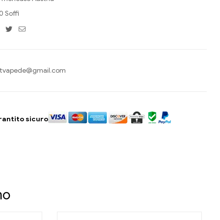
 Soffi
Facebook
Twitter
Email
tvapede@gmail.com
antito sicuro
no