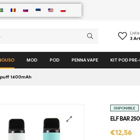
Lista
3
Art
ONOUSO
MOD
POD
PENNA VAPE
KIT POD PRE-
0 puff 1400mAh
DISPONIBILE
ELF BAR 250
🔍
€
12,56