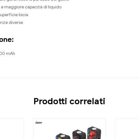
 e maggiore capacità di liquido
perficie liscia
enze diverse
ione:
1400 mAh
Prodotti correlati