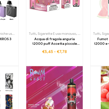
a
 getta Irlanda
,
Sigarette E usa monouso Lussemburgo
Tutti
,
,
Sigarette E usa monouso
Sigarette elettroniche usa e getta Italia
,
Sigarette E usa monouso Paes
,
Sigarette elettronic
Tutti
,
,
Siga
Siga
 XROS 3
Acqua di fragola anguria
Fumot 
12000 puff Accetta piccole
12000 e-
quantità all'ingrosso ELF BOX
€
5,45
-
€
7,78
Digitale 12000