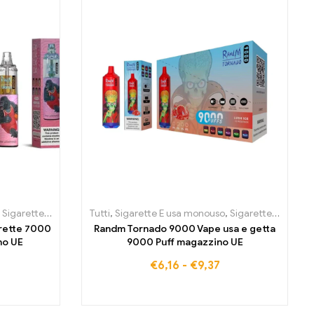
e elettroniche usa e getta Bulgaria
te E usa monouso Slovacchia
,
Sigarette elettroniche usa e getta Belgio
Tutti
,
Sigarette E usa monouso
,
Sigarette elettroniche usa e getta
,
Sigarette elettroniche usa e
,
Sigarette elettroniche usa e getta Belgio
rette 7000
Randm Tornado 9000 Vape usa e getta
no UE
9000 Puff magazzino UE
€
6,16
-
€
9,37