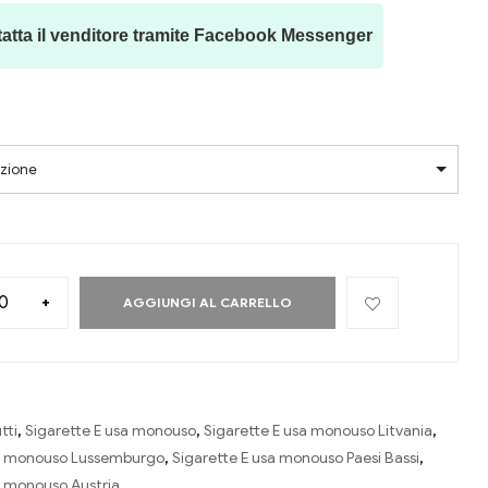
atta il venditore tramite Facebook Messenger
pzione
+
AGGIUNGI AL CARRELLO
tti
,
Sigarette E usa monouso
,
Sigarette E usa monouso Litvania
,
sa monouso Lussemburgo
,
Sigarette E usa monouso Paesi Bassi
,
a monouso Austria