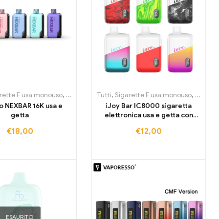
i Bassi
ussemburgo
ouso Litvania
rette E usa monouso
,
Sigarette E usa monouso Austria
,
Sigarette E usa monouso Paesi Bassi
,
Sigarette E usa monouso Lussemburgo
,
Sigarette elettroniche usa e getta Irlanda
Tutti
,
Sigarette E usa monouso
,
POD
,
Kit Pod pre-riempiti
,
Sigarette E usa mono
,
Sigarette E usa 
,
,
Sigaret
Sigaret
 NEXBAR 16K usa e
iJoy Bar IC8000 sigaretta
getta
elettronica usa e getta con
8000 puff
€
18,00
€
12,00
ESAURITO