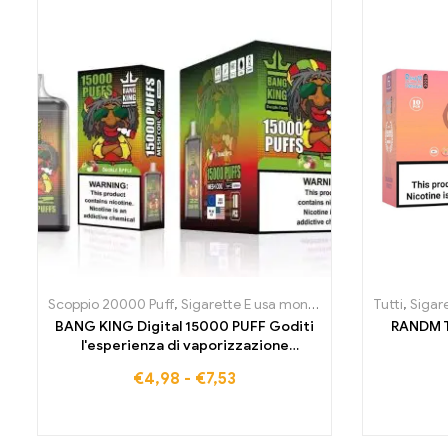
Scoppio 20000 Puff
,
Sigarette E usa monouso
,
Sigarette Elettr
Tutti
,
Sigar
BANG KING Digital 15000 PUFF Goditi
RANDM T
l'esperienza di vaporizzazione
definitiva
€
4,98
-
€
7,53