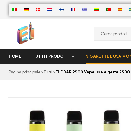
ElementVape.de
HOME
TUTTI I PRODOTTI
SIGARETTE E USA M
Pagina principale
Tutti
ELF BAR 2500 Vape usa e getta 250