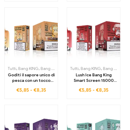
dalla tecnologia
bilanciati grazie alla
avanzata Smart Screen
tecnologia intelligente
Smart Screen
Tutti
,
Bang KING
,
Bang King Smart Screen 15000 Soffi
Tutti
,
Bang KING
,
Bang King Smart Screen 15000 Soffi
,
Sigarette 
Goditi il sapore unico di
Lush Ice Bang King
pesca con un tocco
Smart Screen 15000
ghiacciato,
Puff Un'esperienza di
€
5,85
-
€
8,35
€
5,85
-
€
8,35
perfettamente
svapo rinfrescante
controllato dallo
senza pari con una
schermo intelligente
miscela perfettamente
Bang King 15000 Puff
bilanciata di anguria e
Peach Freeze
mentolo