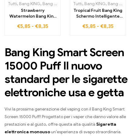
Tutti
,
Bang KING
,
Bang King Smart Screen 15000 Soffi
Tutti
,
Bang KING
,
Bang King Smart Screen 15000 Soffi
,
Sigarette 
Strawberry
Tropical Fruit Bang King
Watermelon Bang King
Schermo Intelligente
Smart Screen 15000
15000 Puff Vivi
€
5,85
-
€
8,35
€
5,85
-
€
8,35
Puff La miscela perfetta
l'emozionante
di gusto fruttato e alta
combinazione di aromi
tecnologia per
tropicali e tecnologia
un'esperienza di svapo
intelligente per una
Bang King Smart Screen
intensa e
vaporizzazione intensa
personalizzata
15000 Puff Il nuovo
standard per le sigarette
elettroniche usa e getta
Vivi la prossima generazione del vaping con il Bang King Smart
Screen 15000 Puff! Progettato per i vaper che danno valore alle
prestazioni e al gusto, offre questa alta qualità
Sigaretta
elettronica monouso
un'esperienza di svapo straordinaria.