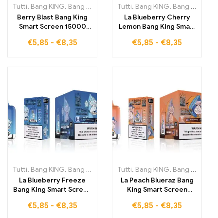
Tutti
,
Bang KING
,
Bang King Smart Screen 15000 Soffi
Tutti
,
Bang KING
,
Bang King Smart Screen 15000 Soffi
,
Sigarette 
Berry Blast Bang King
La Blueberry Cherry
Smart Screen 15000
Lemon Bang King Smart
Puff Un'esperienza di
Screen 15000 Puffs ti
€
5,85
-
€
8,35
€
5,85
-
€
8,35
svapo che combina gli
offre il controllo totale
aromi di frutti di bosco
dello svapo mentre
con la precisione di uno
gusti le note fruttate di
Smart Screen per il
mirtillo, ciliegia e limone
massimo piacere
Tutti
,
Bang KING
,
Bang King 12000 Puff
Tutti
,
,
Bang KING
Bang King Smart Screen 1
,
Bang King Smart Screen 15000 Soffi
La Blueberry Freeze
La Peach Blueraz Bang
Bang King Smart Screen
King Smart Screen
15000 Puff offre un
15000 Puff ti offre
€
5,85
-
€
8,35
€
5,85
-
€
8,35
delizioso mix di mirtilli
15000 tiri pieni di aromi
congelati supportato
fruttati, ottimamente