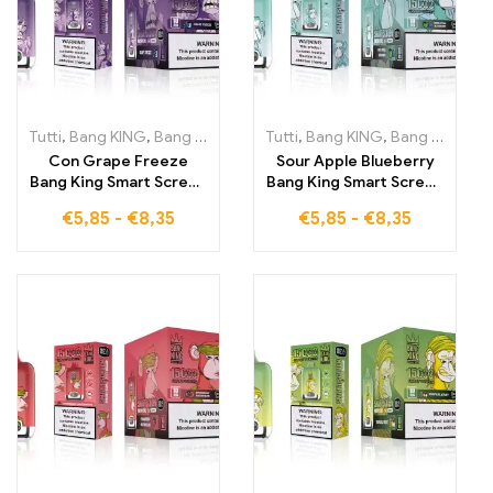
Tutti
,
Bang KING
,
Bang King Smart Screen 15000 Soffi
Tutti
,
Bang KING
,
Bang King Smart Screen 15000 Soffi
,
Sigarette 
Con Grape Freeze
Sour Apple Blueberry
Bang King Smart Screen
Bang King Smart Screen
15000 Puff goditi
15000 Puff
€
5,85
-
€
8,35
€
5,85
-
€
8,35
un'esperienza di svapo
Un'esperienza di svapo
senza paragoni, ricca di
indimenticabile piena di
aromi fruttati e fresca
aromi freschi che
in ogni nuvola
garantiscono la
massima soddisfazione