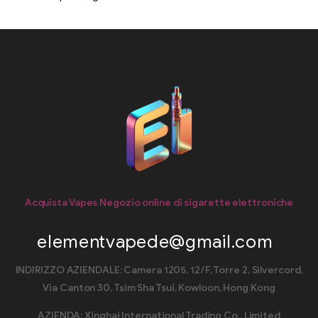
Acquista Vapes Negozio online di sigarette elettroniche
elementvapede@gmail.com
INDIRIZZO AZIENDALE: Camera 1205, 12/F, Torre 2, Silvercord,
Via Canton 30, Tsim Sha Tsui, Kowloon, Hong Kong
AZIENDA: Xinghai International Trading Co., Limited