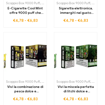
Scoppio Box 9000 Puff
,
Sigarette E usa monouso Svezia
Scoppio Box 9000 Puff
,
,
Sigarette
Sigarett
E-Cigarette Cool Mint
Sigaretta elettronica,
offre 9000 puff che
immergiti nel gusto
combinano il sapore di
rinfrescante di Aloe
€
4,78
-
€
6,83
€
4,78
-
€
6,83
menta perfetto con una
Grape, 9000 puff, la
brezza fresca per
combinazione perfetta
rinfrescare i sensi
tra uva e aloe
Scoppio Box 9000 Puff
,
Sigarette E usa monouso Svezia
Scoppio Box 9000 Puff
,
,
Sigarette
Sigarett
Vivi la combinazione di
Vivi la miscela perfetta
pesca dolce e
di litchi dolce e
freschezza glaciale con
freschezza glaciale con
€
4,78
-
€
6,83
€
4,78
-
€
6,83
Peach Ice 9000 Puff,
la sigaretta elettronica
puro piacere ad ogni
Lush Ice, 9000 puff di