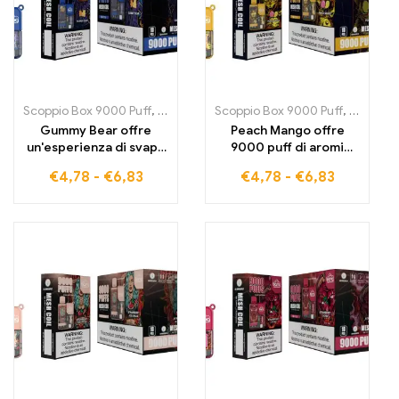
Scoppio Box 9000 Puff
,
Sigarette E usa monouso Svezia
Scoppio Box 9000 Puff
,
,
Sigarette
Sigarett
Gummy Bear offre
Peach Mango offre
un'esperienza di svapo
9000 puff di aromi
dolce e giocosa con
estivi, una deliziosa
€
4,78
-
€
6,83
€
4,78
-
€
6,83
9000 puff di sigaretta
combinazione di pesca
elettronica pieni di
succosa e mango
aromi di orsetti di
esotico
gomma fruttati che
adorerai