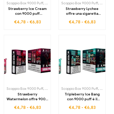
Scoppio Box 9000 Puff
,
Sigarette E usa monouso Svezia
Scoppio Box 9000 Puff
,
,
Sigarette
Sigarett
Strawberry Ice Cream
Strawberry Lychee
con 9000 puff
offre una sigaretta
garantisce
elettronica da 9000
€
4,78
-
€
6,83
€
4,78
-
€
6,83
un'esperienza di svapo
puff che combina
cremosa che unisce
perfettamente la
note di fragola fruttata
dolcezza fruttata delle
a dolcezza delicata
fragole con la
freschezza tropicale
del litchi
Scoppio Box 9000 Puff
,
Sigarette E usa monouso Svezia
Scoppio Box 9000 Puff
,
,
Sigarette
Sigarett
Strawberry
Tripleberry Ice Bang
Watermelon offre 9000
con 9000 puff è il
Puff di sigaretta
compagno perfetto per
€
4,78
-
€
6,83
€
4,78
-
€
6,83
elettronica piena di
esperienze di svapo
dolcezza fruttata che
fruttate e rinfrescanti