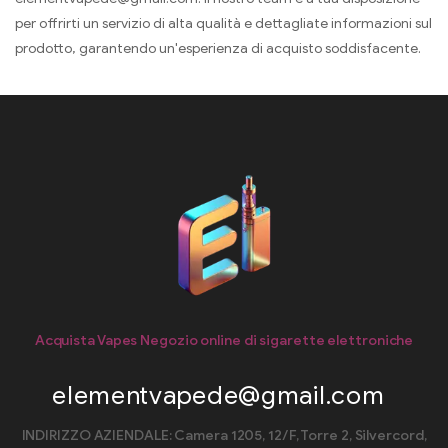
per offrirti un servizio di alta qualità e dettagliate informazioni sul
prodotto, garantendo un'esperienza di acquisto soddisfacente.
Acquista Vapes Negozio online di sigarette elettroniche
elementvapede@gmail.com
INDIRIZZO AZIENDALE: Camera 1205, 12/F, Torre 2, Silvercord,