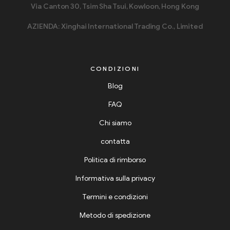
Via Canton 30, Tsim Sha Tsui, Kowloon, Hong Kong
AZIENDA: Xinghai International Trading Co., Limited
CONDIZIONI
Blog
FAQ
Chi siamo
contatta
Politica di rimborso
Informativa sulla privacy
Termini e condizioni
Metodo di spedizione