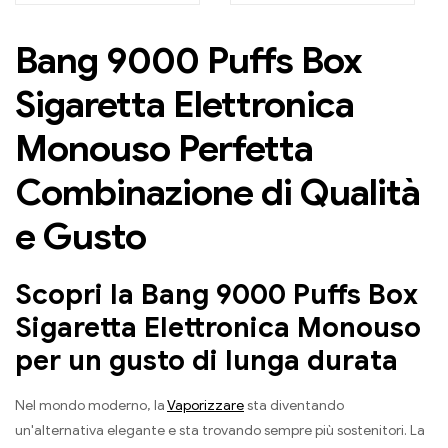
sprigiona i sapori
di lunga durata
freschi di fragole e
Bang 9000 Puffs Box
angurie ad ogni tiro
Sigaretta Elettronica
Monouso Perfetta
Combinazione di Qualità
e Gusto
Scopri la Bang 9000 Puffs Box
Sigaretta Elettronica Monouso
per un gusto di lunga durata
Nel mondo moderno, la
Vaporizzare
sta diventando
un'alternativa elegante e sta trovando sempre più sostenitori. La