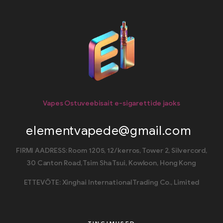
Vapes Ostuveebisait e-sigarettide jaoks
elementvapede@gmail.com
FIRMI AADRESS: Room 1205, 12/kerros, Tower 2, Silvercord,
30 Canton Road, Tsim Sha Tsui, Kowloon, Hong Kong
ETTEVÕTE: Xinghai International Trading Co., Limited