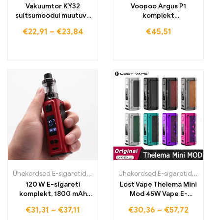
Vakuumtor KY32
Voopoo Argus P1
suitsumoodul muutuva
komplekt
pingega
Aromazerstäuber
€
22,91
–
€
23,84
€
45,51
Ühekordsed E-sigaretid
,
Ühekordsed E-sigaretid Eestis
,
Ühekordsed
Ühekordsed E-sigaretid
,
Ühekord
120 W E-sigareti
Lost Vape Thelema Mini
komplekt, 1800 mAh
Mod 45W Vape E-
sisseehitatud aku
sigareti cartridge
€
31,31
–
€
37,11
€
30,36
–
€
57,72