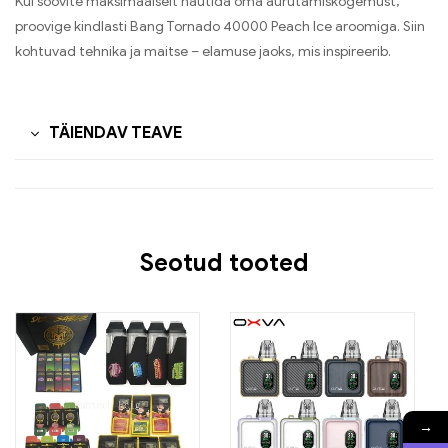
Kui soovite maksimaalselt nautida oma aurutamiskogemust,
proovige kindlasti Bang Tornado 40000 Peach Ice aroomiga. Siin
kohtuvad tehnika ja maitse – elamuse jaoks, mis inspireerib.
TÄIENDAV TEAVE
Seotud tooted
→