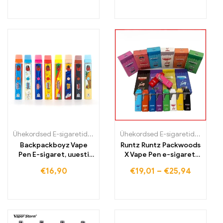
Ühekordsed E-sigaretid
,
Ühekordsed E-sigaretid Eestis
,
Ühekordsed
Ühekordsed E-sigaretid
,
Ühekord
Backpackboyz Vape
Runtz Runtz Packwoods
Pen E-sigaret, uuesti
X Vape Pen e-sigareti
laaditav tühi
kassett, uuesti laetav
€
16,90
€
19,01
–
€
25,94
keraamiline kaart,
aku