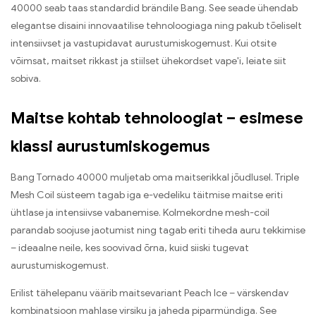
40000 seab taas standardid brändile Bang. See seade ühendab
elegantse disaini innovaatilise tehnoloogiaga ning pakub tõeliselt
intensiivset ja vastupidavat aurustumiskogemust. Kui otsite
võimsat, maitset rikkast ja stiilset ühekordset vape'i, leiate siit
sobiva.
Maitse kohtab tehnoloogiat – esimese
klassi aurustumiskogemus
Bang Tornado 40000 muljetab oma maitserikkal jõudlusel. Triple
Mesh Coil süsteem tagab iga e-vedeliku täitmise maitse eriti
ühtlase ja intensiivse vabanemise. Kolmekordne mesh-coil
parandab soojuse jaotumist ning tagab eriti tiheda auru tekkimise
– ideaalne neile, kes soovivad õrna, kuid siiski tugevat
aurustumiskogemust.
Erilist tähelepanu väärib maitsevariant Peach Ice – värskendav
kombinatsioon mahlase virsiku ja jaheda piparmündiga. See