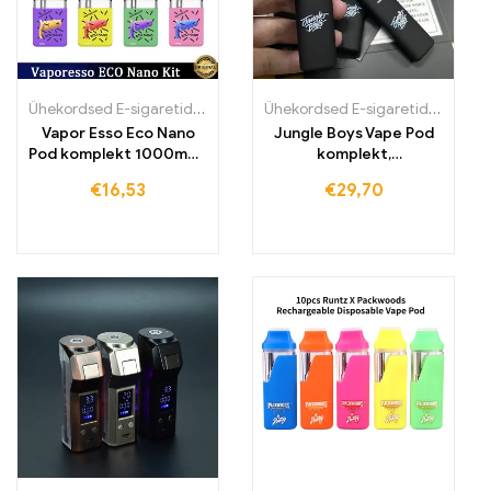
Ühekordsed E-sigaretid
,
Ühekordsed E-sigaretid Eestis
,
Ühekordsed
Ühekordsed E-sigaretid
,
Ühekord
Vapor Esso Eco Nano
Jungle Boys Vape Pod
Pod komplekt 1000mAh
komplekt,
e-sigarett
taaskäivitatav aku
€
16,53
€
29,70
aurustaja