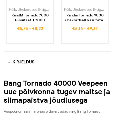
Kõik
,
Ühekordsed E-sigaretid
,
Ühekordsed e-sigaretid Belgias
Kõik
,
Ühekordsed E-sigaretid
,
Üh
,
Ü
RandM Tornado 7000
Randm Tornado 9000
E-suitsetit 7000
ühekordselt kasutatav
tõmmet Osta Euroopa
vape 9000 mahvi ELi
€
5,75
-
€
8,22
€
6,16
-
€
9,37
laos
laos
KIRJELDUS
Bang Tornado 40000 Veepeen
uue põlvkonna tugev maitse ja
silmapaistva jõudlusega
Veepeenemaailm areneb pidevalt edasi ning Bang Tornado