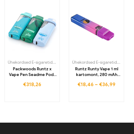
Ühekordsed E-sigaretid
,
Ühekordsed E-sigaretid Eestis
,
Ühekordsed
Ühekordsed E-sigaretid
,
Ühekord
Packwoods Runtz x
Runtz Runty Vape 1 ml
Vape Pen Seadme Pods
kartomont, 280 mAh
komplekt
korduvlaetav aku
€
318,26
€
18,46
–
€
36,99