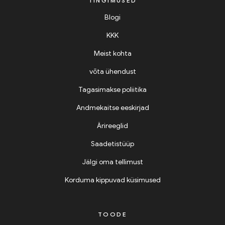
TINGIMUSED
Blogi
KKK
Meist kohta
võta ühendust
Tagasimakse poliitika
Andmekaitse eeskirjad
Ärireeglid
Saadetistüüp
Jälgi oma tellimust
Korduma kippuvad küsimused
TOODE