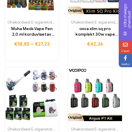
V
õ
t
a
m
e
e
g
a
ü
h
e
n
d
u
s
i
t
Ühekordsed E-sigaretid
,
Ühekordsed E-sigaretid Eestis
,
Ühekordsed
Ühekordsed E-sigaretid
,
Ühekord
Muha Meds Vape Pen
oxva xlim sq pro
2,0 ml korduvlaetav
komplekt 30w vape
aurusti cartridge
pod patrone e-sigarett
€
18,85
–
€
27,23
€
42,36
E-post
Vestlus
Ühekordsed E-sigaretid
,
Ühekordsed E-sigaretid Eestis
,
Ühekordsed
Ühekordsed E-sigaretid
,
Ühekord