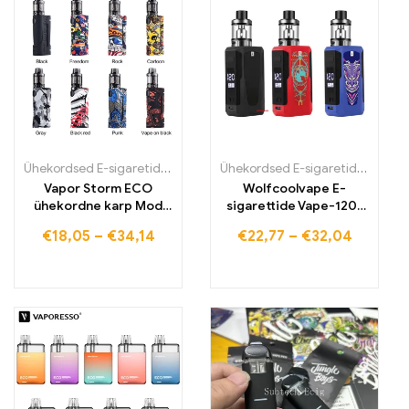
Ühekordsed E-sigaretid
,
Ühekordsed E-sigaretid Eestis
,
Ühekordsed
Ühekordsed E-sigaretid
,
Ühekord
Vapor Storm ECO
Wolfcoolvape E-
ühekordne karp Mod
sigarettide Vape-120-
Vape 510 algkomplekt
W-Box-Modul Komplekt
€
18,05
–
€
34,14
€
22,77
–
€
32,04