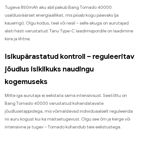
Tugeva 850mAh aku abil pakub Bang Tornado 40000
usaldusväärset energiaallikat, mis piisab kogu päevaks (ja
kauemgi). Olgu kodus, teel või reisil – selle akuga on aurutajad
alati hästi varustatud. Tänu Type-C laadimispordile on laadimine
kiire ja lihtne.
Isikupärastatud kontroll – reguleeritav
jõudlus isiklikuks naudingu
kogemuseks
Mitte iga aurutaja ei eelistata sama intensiivsust. Seetõttu on
Bang Tornado 40000 varustatud kohandatavate
jõudlusetappidega, mis võimaldavad individuaalselt reguleerida
nii auru kogust kui ka maitsetugevust. Olgu see õrn ja kerge või
intensiivne ja tugev – Tornado kohandub teie eelistustega.