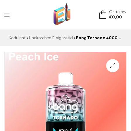
Ostukorv
€
0,00
ElementVape.de
Koduleht
Ühekordsed E-sigaretid
Bang Tornado 40000 Peach Ice ühekordselt kasutatav Vape – Värskendav kombinatsioon mahlasest virsikust ja jahedast mündist
🔍