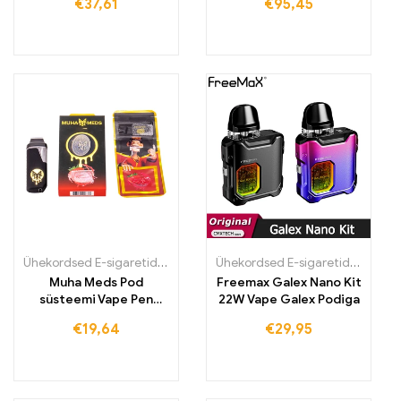
€
37,61
€
95,45
Ühekordsed E-sigaretid
,
Ühekordsed E-sigaretid Eestis
,
Ühekordsed
Ühekordsed E-sigaretid
,
Ühekord
Muha Meds Pod
Freemax Galex Nano Kit
süsteemi Vape Pen
22W Vape Galex Podiga
komplekt 280 mAh
€
19,64
€
29,95
aurustaja