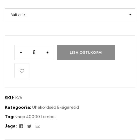
Vali valik
-
+
LISA OSTUKORVI
SKU:
K/A
Kategooria:
Ühekordsed E-sigaretid
Tag:
vaep 40000 tõmbet
Facebook
Twitter
E-
Jaga:
post