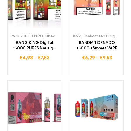
Pauk 20000 Puffs
,
Ühekordsed E-sigaretid
Kõik
,
Ühekordsed E-sigaretid
,
Ühekordsed E-sigaret
,
Ü
BANG KING Digital
RANDM TORNADO
15000 PUFFS Nautige
15000 tõmmet VAPE
ülimat
€
4,98
-
€
7,53
€
6,29
-
€
9,53
aurustamiskogemust