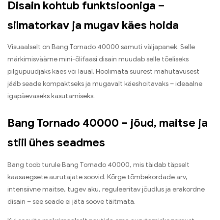
Disain kohtub funktsiooniga –
silmatorkav ja mugav käes hoida
Visuaalselt on Bang Tornado 40000 samuti väljapanek. Selle
märkimisväärne mini-õlifaasi disain muudab selle tõeliseks
pilgupüüdjaks käes või laual. Hoolimata suurest mahutavusest
jääb seade kompaktseks ja mugavalt käeshoitavaks – ideaalne
igapäevaseks kasutamiseks.
Bang Tornado 40000 – jõud, maitse ja
stiil ühes seadmes
Bang toob turule Bang Tornado 40000, mis täidab täpselt
kaasaegsete aurutajate soovid. Kõrge tõmbekordade arv,
intensiivne maitse, tugev aku, reguleeritav jõudlus ja erakordne
disain – see seade ei jäta soove täitmata.