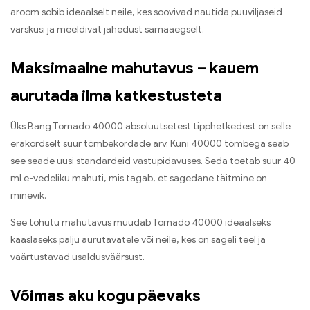
aroom sobib ideaalselt neile, kes soovivad nautida puuviljaseid
värskusi ja meeldivat jahedust samaaegselt.
Maksimaalne mahutavus – kauem
aurutada ilma katkestusteta
Üks Bang Tornado 40000 absoluutsetest tipphetkedest on selle
erakordselt suur tõmbekordade arv. Kuni 40000 tõmbega seab
see seade uusi standardeid vastupidavuses. Seda toetab suur 40
ml e-vedeliku mahuti, mis tagab, et sagedane täitmine on
minevik.
See tohutu mahutavus muudab Tornado 40000 ideaalseks
kaaslaseks palju aurutavatele või neile, kes on sageli teel ja
väärtustavad usaldusväärsust.
Võimas aku kogu päevaks