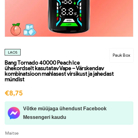
LAOS
Pauk Box
Bang Tornado 40000 Peach Ice
ühekordselt kasutatav Vape – Värskendav
kombinatsioon mahlasest virsikust ja jahedast
mündist
€
8,75
Võtke müüjaga ühendust Facebook
Messengeri kaudu
Maitse