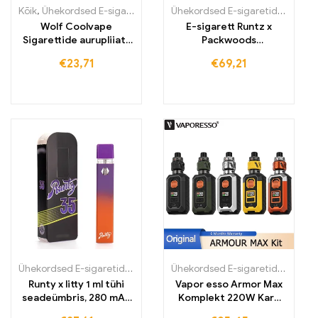
Kõik
,
Ühekordsed E-sigaretid
,
Ühekordsed E-sigaretid Eestis
Ühekordsed E-sigaretid
,
Ühekord
,
Üheko
Wolf Coolvape
E-sigarett Runtz x
Sigarettide aurupliiats
Packwoods
120 W mod E-sigaret
sigaretiümbris
€
23,71
€
69,21
Ühekordsed E-sigaretid
,
Ühekordsed E-sigaretid Eestis
,
Ühekordsed
Ühekordsed E-sigaretid
,
Ühekord
Runty x litty 1 ml tühi
Vapor esso Armor Max
seadeümbris, 280 mAh
Komplekt 220W Karp
aku, taaskäivitatav
Mod, E-sigarett, Vape